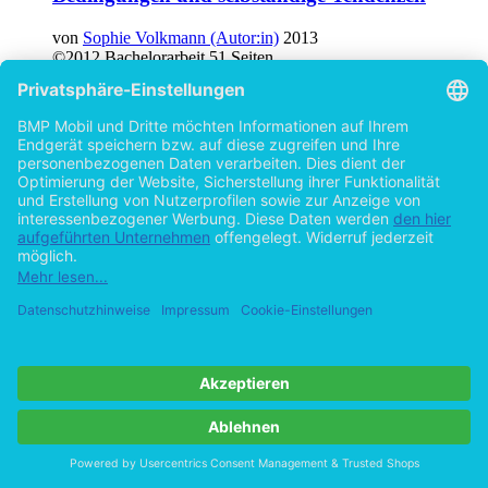
von
Sophie Volkmann (Autor:in)
2013
©2012
Bachelorarbeit
51 Seiten
Hilfe/FAQ
Impressum
Datenschutz
AGB
Vertrag widerrufen
Zur Desktop-Version
Copyright ©Imprint in der Bedey & Thoms Media GmbH
powered
by
Open Publishing
Cookie-Einstellungen