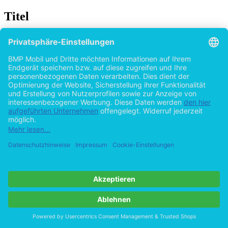
Titel
Die Rolle der Think Tanks innerhalb der
Power-Structure-Debatte in den USA: Eine
elitentheoretische Einordnung unter besonderer
Berücksichtigung der Advocacy Think Tanks
von
Tobias Betz (Autor:in)
2015
©2012
Bachelorarbeit
53 Seiten
Hilfe/FAQ
Impressum
Datenschutz
AGB
Vertrag widerrufen
Zur Desktop-Version
Copyright ©Imprint in der Bedey & Thoms Media GmbH
powered
by
Open Publishing
Cookie-Einstellungen