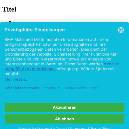
Titel
CSR im Reputationsmanagement: Eine
qualitative Forschungsarbeit über Chancen
und Risiken von Corporate Social
Responsibility als Einflussgröße auf die
Unternehmensreputation
von
Victoria Homeier (Autor:in)
2015
©2012
Bachelorarbeit
50 Seiten
Hilfe/FAQ
Impressum
Datenschutz
AGB
Vertrag widerrufen
Zur Desktop-Version
Copyright ©Imprint in der Bedey & Thoms Media GmbH
powered
by
Open Publishing