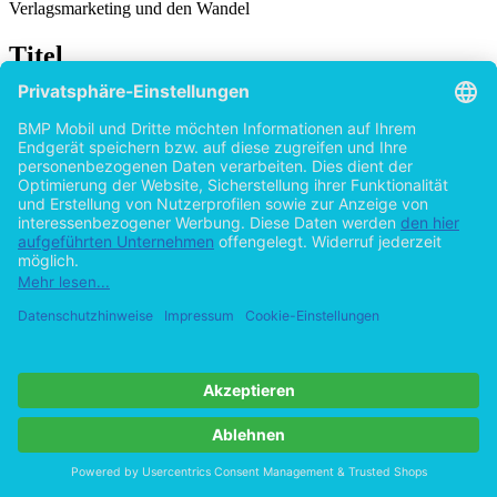
Verlagsmarketing und den Wandel
Titel
Die neue Medienrevolution: Wie wir in Zukunft
mit Kunden sprechen
von
Dennis Schmolk (Autor:in)
2015
©2012
Bachelorarbeit
58 Seiten
Hilfe/FAQ
Impressum
Datenschutz
AGB
Vertrag widerrufen
Zur Desktop-Version
Copyright ©Imprint in der Bedey & Thoms Media GmbH
powered
by
Open Publishing
Cookie-Einstellungen