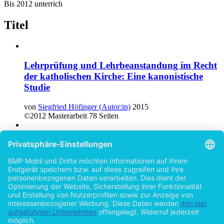
Bis 2012 unterrich
Titel
Lehrprüfung und Lehrbeanstandung im Recht
der katholischen Kirche: Eine kanonistische
Studie
von
Siegfried Höfinger (Autor:in)
2015
©2012
Masterarbeit
78 Seiten
Die Genese des österreichischen Konkordats
von 1933/34: Eine Studie zur Entwicklung der
Staat-Kirche-Beziehungen in Österreich
von
Siegfried Höfinger (Autor:in)
2015
©2014
Bachelorarbeit
46 Seiten
Hilfe/FAQ
Impressum