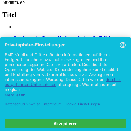
Studium, eb
Titel
Lachen als Gesundheitsverhalten?: Effekte von
Lachen auf die physische und psychische
Gesundheit - Eine Zusammenfassung
vorliegender Studien der vergangenen 25 Jahre
von
Marcus Sommer (Autor:in)
2015
©2012
Bachelorarbeit
64 Seiten
Hilfe/FAQ
Impressum
Datenschutz
AGB
Vertrag widerrufen
Zur Desktop-Version
Copyright ©Imprint in der Bedey & Thoms Media GmbH
powered
by
Open Publishing
Cookie-Einstellungen