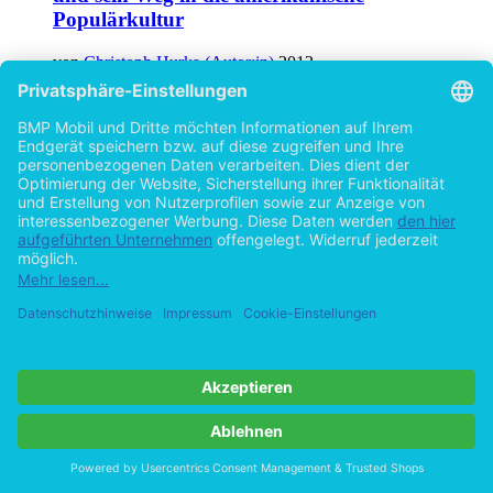
Populärkultur
von
Christoph Hurka (Autor:in)
2013
©2011
Bachelorarbeit
62 Seiten
Hilfe/FAQ
Impressum
Datenschutz
AGB
Vertrag widerrufen
Zur Desktop-Version
Copyright ©Imprint in der Bedey & Thoms Media GmbH
powered
by
Open Publishing
Cookie-Einstellungen