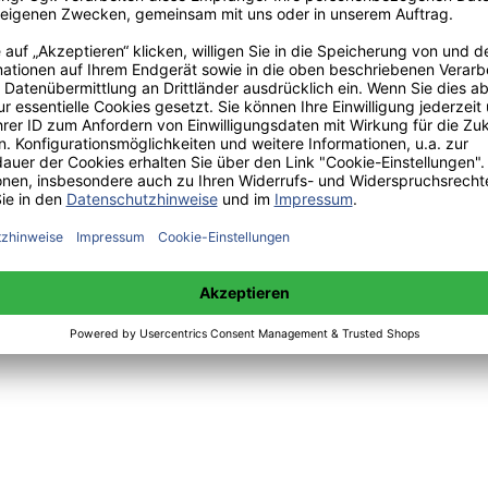
 sowie Mittwoch 14:00 bis 15:00 Uhr:
+49(0)176-85996762