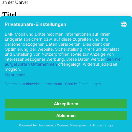
an der Univer
Titel
Die Emissionsgenehmigung nach dem TEHG:
Regelungsinhalt, Rechtscharakter, Funktion
und geplante Umsetzung im Umweltgesetzbuch
von
Stefan Jablonski (Autor:in)
2013
©2009
Examensarbeit
45 Seiten
Hilfe/FAQ
Impressum
Datenschutz
AGB
Vertrag widerrufen
Zur Desktop-Version
Copyright ©Imprint in der Bedey & Thoms Media GmbH
powered
by
Open Publishing
Cookie-Einstellungen