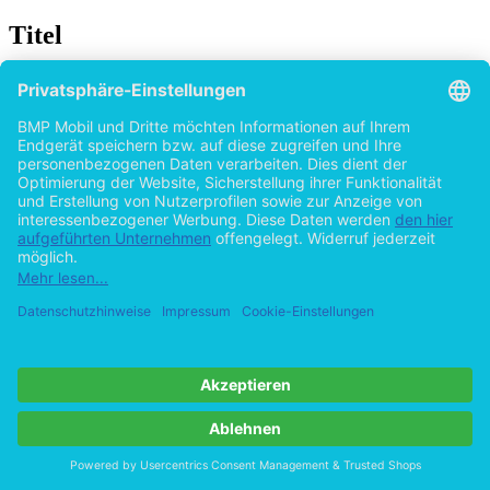
Titel
Handlungs- und produktionsorientierte
Methoden zur Förderung der Lesekompetenz:
Max Frischs Drama 'Andorra' im
kompetenzorientierten Deutschunterricht
von
Stefanie Grzesikowski (Autor:in)
2013
©2011
Examensarbeit
54 Seiten
Hilfe/FAQ
Impressum
Datenschutz
AGB
Vertrag widerrufen
Zur Desktop-Version
Copyright ©Imprint in der Bedey & Thoms Media GmbH
powered
by
Open Publishing
Cookie-Einstellungen