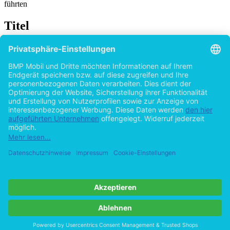
führten
Titel
Business-to-Business-Kommunikation im
Verlagsbuchhandel: Eine Studie im
deutschsprachigen Raum
von
Katharina Buchholz (Autor:in)
Anne Wendt (Autor:in)
2012
©2011
Studienarbeit
47 Seiten
Hilfe/FAQ
Impressum
Datenschutz
AGB
Vertrag widerrufen
Zur Desktop-Version
Copyright ©Imprint in der Bedey & Thoms Media GmbH
powered
by
Open Publishing
Cookie-Einstellungen