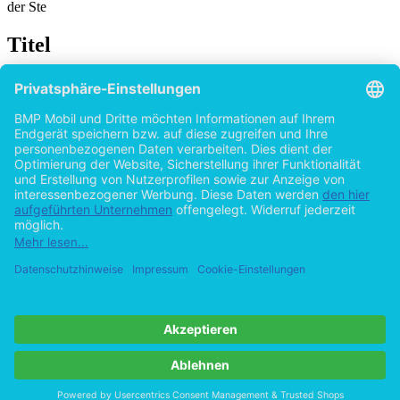
der Ste
Titel
Anforderungen an Ratingagenturen zur
Vermeidung von Interessenkonflikten: unter
besonderer Berücksichtigung der EU-
Ratingverordnung
von
Anna-Sabina Franke (Autor:in)
2012
©2011
Bachelorarbeit
70 Seiten
Hilfe/FAQ
Impressum
Datenschutz
AGB
Vertrag widerrufen
Zur Desktop-Version
Copyright ©Imprint in der Bedey & Thoms Media GmbH
powered
by
Open Publishing
Cookie-Einstellungen