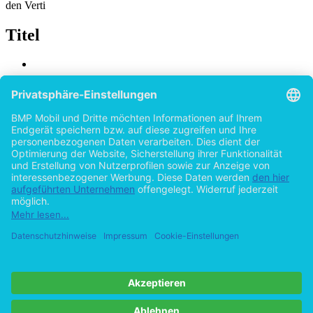
den Verti
Titel
Familieneigentum und organisatorische
Adaption an diskontinuierlichen Wandel:
Auswahl einer geeigneten Industrie für ein
Forschungsprojekt
von
Philipp Hummel (Autor:in)
2012
©2010
Bachelorarbeit
66 Seiten
Hilfe/FAQ
Impressum
Datenschutz
AGB
Vertrag widerrufen
Zur Desktop-Version
Copyright ©Imprint in der Bedey & Thoms Media GmbH
powered
by
Open Publishing
Cookie-Einstellungen