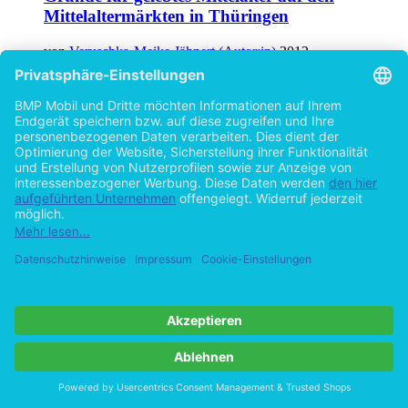
Mittelaltermärkten in Thüringen
von
Veruschka-Meike Jähnert (Autor:in)
2012
©2010
Bachelorarbeit
52 Seiten
Hilfe/FAQ
Impressum
Datenschutz
AGB
Vertrag widerrufen
Zur Desktop-Version
Copyright ©Imprint in der Bedey & Thoms Media GmbH
powered
by
Open Publishing
Cookie-Einstellungen