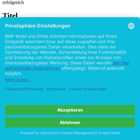
erfolgreich
Titel
Green IT
Marketinginstrument, Kostensenker und Umweltretter?
von
Tobias Hierl (Autor:in)
2011
©2010
Bachelorarbeit
62 Seiten
Hilfe/FAQ
Impressum
Datenschutz
AGB
Vertrag widerrufen
Zur Desktop-Version
Copyright ©Imprint in der Bedey & Thoms Media GmbH
powered
by
Open Publishing
Cookie-Einstellungen