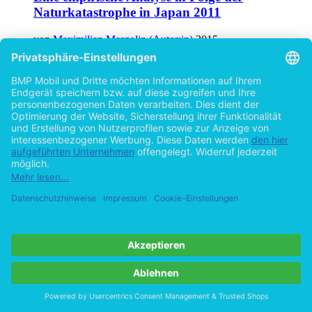
Finanznachrichtenerstattung in Krisenzeiten:
Eine empirische Analyse in Folge der
Naturkatastrophe in Japan 2011
von
Maximilian Margolin (Autor:in)
2015
©2011
Bachelorarbeit
52 Seiten
Hilfe/FAQ
Impressum
Datenschutz
AGB
Vertrag widerrufen
Zur Desktop-Version
Copyright ©Imprint in der Bedey & Thoms Media GmbH
powered
by
Open Publishing
Cookie-Einstellungen