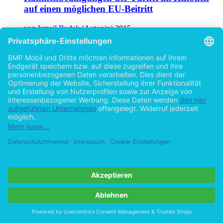
Rahmenbedingungen der Türkei im Hinblick
auf einen möglichen EU-Beitritt
von
Ismail Budak (Autor:in)
2015
©2014
Bachelorarbeit
49 Seiten
Hilfe/FAQ
Impressum
Datenschutz
AGB
Vertrag widerrufen
Zur Desktop-Version
Copyright ©Imprint in der Bedey & Thoms Media GmbH
powered
by
Open Publishing
Cookie-Einstellungen