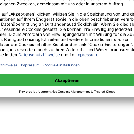
 sowie Mittwoch 14:00 bis 15:00 Uhr:
+49(0)176-85996762