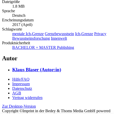
Dateigröße
1.8 MB
Sprache
Deutsch
Erscheinungsdatum
2017 (April)
Schlagworte
mentale Ich-Grenze
Grenzbewusstsein
Ich-Grenze
Privacy
Bewusstseinsforschung
Innenwelt
Produktsicherheit
BACHELOR + MASTER Publishing
Autor
Klaus Blaser (Autor:in)
Hilfe/FAQ
Impressum
Datenschutz
AGB
Vertrag widerrufen
Zur Desktop-Version
Copyright ©Imprint in der Bedey & Thoms Media GmbH
powered