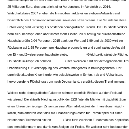
25 Milliarden Euro, dies entspricht einer Verdopplung im Vergleich zu 2014.
Wirtschaftskrise 2007 erleben die Immobilienmärkte einen stetigen Aufwärtstrend
hinsichtlich des Transaktionsvolumens sowie des Preisniveaus. Die Gründe für diese
Entwicklung sind vielseitig: Es bestehen demografische Trends. Die Haushalte verklei-
nern sich, beanspruchen aber immer mehr Fläche. 2009 betrug die durchschnittliche
Haushaltsgröße 2,04 Personen, 2015 sank der Wert auf 1,99 und bis 2030 wird ein
Rückgang auf 1,88 Personen pro Haushalt prognostiziert und somit steigt die Anzahl
der Ein- und Zweipersonenhaushalte stetig.
Gleichzeitig steigt die Fläche,
2
Haushalte in Anspruch nehmen.
Des Weiteren führt der demographische Tre
3
Urbanisierung zur Verknappung des Wohnraumangebots in Ballungsgebieten. Der
durch die aktuellen Krisenherde, wie beispielsweise in Syrien, Irak und Afghanistan,
hervorgerufene Flüchtlingsstrom nach Deutschland, verstärkt diesen Trend immens.
Weitere nicht-demografische Faktoren nehmen ebenfalls Einfluss auf den Preisauf-
wärtstrend: Die aktuelle Niedrigzinspolitik der EZB flutet die Märkte mit Liquidität. Zum
einen führen die niedrigen Zinsen zu einer Alternativlosigkeit der Investitionsmöglich-
keiten, zum anderen lässt dies die Finanzierungskosten für Fremdkapital auf einen
historischen Tiefststand sinken.
Dies führt zu einem Zunehmen des Kapitalflus
5
den Immobilienmarkt und damit zum Steigen der Preise. Ein weiterer sehr bedeutender