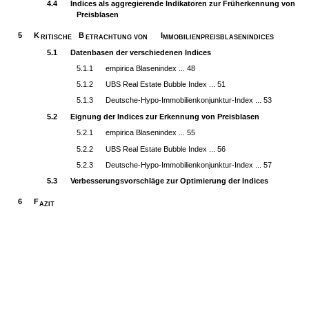
4.4
Indices als aggregierende Indikatoren zur Früherkennung von
Preisblasen
5
K
B
I
RITISCHE
ETRACHTUNG VON
MMOBILIENPREISBLASENINDICES
5.1
Datenbasen der verschiedenen Indices
5.1.1
empirica Blasenindex ... 48
5.1.2
UBS Real Estate Bubble Index ... 51
5.1.3
Deutsche-Hypo-Immobilienkonjunktur-Index ... 53
5.2
Eignung der Indices zur Erkennung von Preisblasen
5.2.1
empirica Blasenindex ... 55
5.2.2
UBS Real Estate Bubble Index ... 56
5.2.3
Deutsche-Hypo-Immobilienkonjunktur-Index ... 57
5.3
Verbesserungsvorschläge zur Optimierung der Indices
6
F
AZIT