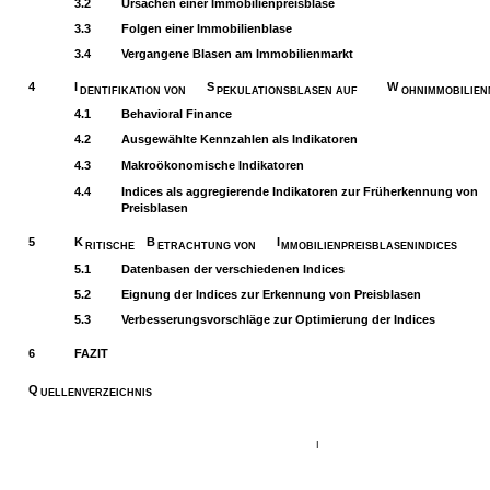
3.2
Ursachen einer Immobilienpreisblase
3.3
Folgen einer Immobilienblase
3.4
Vergangene Blasen am Immobilienmarkt
4
I
S
W
DENTIFIKATION VON
PEKULATIONSBLASEN AUF
OHNIMMOBILIE
4.1
Behavioral Finance
4.2
Ausgewählte Kennzahlen als Indikatoren
4.3
Makroökonomische Indikatoren
4.4
Indices als aggregierende Indikatoren zur Früherkennung von
Preisblasen
5
K
B
I
RITISCHE
ETRACHTUNG VON
MMOBILIENPREISBLASENINDICES
5.1
Datenbasen der verschiedenen Indices
5.2
Eignung der Indices zur Erkennung von Preisblasen
5.3
Verbesserungsvorschläge zur Optimierung der Indices
6
FAZIT
Q
UELLENVERZEICHNIS
I