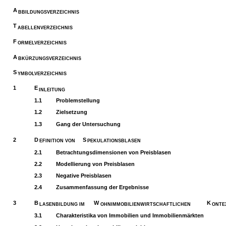
A
BBILDUNGSVERZEICHNIS
T
ABELLENVERZEICHNIS
F
ORMELVERZEICHNIS
A
BKÜRZUNGSVERZEICHNIS
S
YMBOLVERZEICHNIS
1
E
INLEITUNG
1.1
Problemstellung
1.2
Zielsetzung
1.3
Gang der Untersuchung
2
D
S
EFINITION VON
PEKULATIONSBLASEN
2.1
Betrachtungsdimensionen von Preisblasen
2.2
Modellierung von Preisblasen
2.3
Negative Preisblasen
2.4
Zusammenfassung der Ergebnisse
3
B
W
K
LASENBILDUNG IM
OHNIMMOBILIENWIRTSCHAFTLICHEN
ONTE
3.1
Charakteristika von Immobilien und Immobilienmärkten