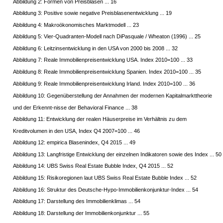
Abbildung 2: Formen von Preisblasen ... 16
Abbildung 3: Positive sowie negative Preisblasenentwicklung ... 19
Abbildung 4: Makroökonomisches Marktmodell ... 23
Abbildung 5: Vier-Quadranten-Modell nach DiPasquale / Wheaton (1996) ... 25
Abbildung 6: Leitzinsentwicklung in den USA von 2000 bis 2008 ... 32
Abbildung 7: Reale Immobilienpreisentwicklung USA. Index 2010=100 ... 33
Abbildung 8: Reale Immobilienpreisentwicklung Spanien. Index 2010=100 ... 35
Abbildung 9: Reale Immobilienpreisentwicklung Irland. Index 2010=100 ... 36
Abbildung 10: Gegenüberstellung der Annahmen der modernen Kapitalmarkttheorie
und der Erkennt-nisse der Behavioral Finance ... 38
Abbildung 11: Entwicklung der realen Häuserpreise im Verhältnis zu dem
Kreditvolumen in den USA, Index Q4 2007=100 ... 46
Abbildung 12: empirica Blasenindex, Q4 2015 ... 49
Abbildung 13: Langfristige Entwicklung der einzelnen Indikatoren sowie des Index ... 50
Abbildung 14: UBS Swiss Real Estate Bubble Index, Q4 2015 ... 52
Abbildung 15: Risikoregionen laut UBS Swiss Real Estate Bubble Index ... 52
Abbildung 16: Struktur des Deutsche-Hypo-Immobilienkonjunktur-Index ... 54
Abbildung 17: Darstellung des Immobilienklimas ... 54
Abbildung 18: Darstellung der Immobilienkonjunktur ... 55