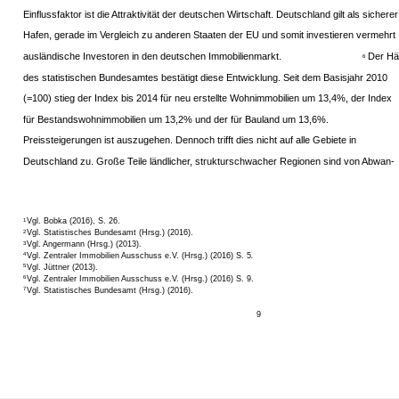
Einflussfaktor ist die Attraktivität der deutschen Wirtschaft. Deutschland gilt als sicherer
Hafen, gerade im Vergleich zu anderen Staaten der EU und somit investieren vermehrt
ausländische Investoren in den deutschen Immobilienmarkt.
Der Hä
6
des statistischen Bundesamtes bestätigt diese Entwicklung. Seit dem Basisjahr 2010
(=100) stieg der Index bis 2014 für neu erstellte Wohnimmobilien um 13,4%, der Index
für Bestandswohnimmobilien um 13,2% und der für Bauland um 13,6%.
Preissteigerungen ist auszugehen. Dennoch trifft dies nicht auf alle Gebiete in
Deutschland zu. Große Teile ländlicher, strukturschwacher Regionen sind von Abwan-
Vgl. Bobka (2016), S. 26.
1
Vgl. Statistisches Bundesamt (Hrsg.) (2016).
2
Vgl. Angermann (Hrsg.) (2013).
3
Vgl. Zentraler Immobilien Ausschuss e.V. (Hrsg.) (2016) S. 5
.
4
Vgl. Jüttner (2013).
5
Vgl. Zentraler Immobilien Ausschuss e.V. (Hrsg.) (2016) S. 9.
6
Vgl. Statistisches Bundesamt (Hrsg.) (2016).
7
9