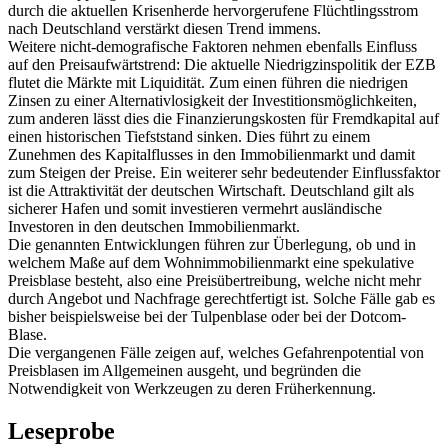
durch die aktuellen Krisenherde hervorgerufene Flüchtlingsstrom
nach Deutschland verstärkt diesen Trend immens.
Weitere nicht-demografische Faktoren nehmen ebenfalls Einfluss
auf den Preisaufwärtstrend: Die aktuelle Niedrigzinspolitik der EZB
flutet die Märkte mit Liquidität. Zum einen führen die niedrigen
Zinsen zu einer Alternativlosigkeit der Investitionsmöglichkeiten,
zum anderen lässt dies die Finanzierungskosten für Fremdkapital auf
einen historischen Tiefststand sinken. Dies führt zu einem
Zunehmen des Kapitalflusses in den Immobilienmarkt und damit
zum Steigen der Preise. Ein weiterer sehr bedeutender Einflussfaktor
ist die Attraktivität der deutschen Wirtschaft. Deutschland gilt als
sicherer Hafen und somit investieren vermehrt ausländische
Investoren in den deutschen Immobilienmarkt.
Die genannten Entwicklungen führen zur Überlegung, ob und in
welchem Maße auf dem Wohnimmobilienmarkt eine spekulative
Preisblase besteht, also eine Preisübertreibung, welche nicht mehr
durch Angebot und Nachfrage gerechtfertigt ist. Solche Fälle gab es
bisher beispielsweise bei der Tulpenblase oder bei der Dotcom-
Blase.
Die vergangenen Fälle zeigen auf, welches Gefahrenpotential von
Preisblasen im Allgemeinen ausgeht, und begründen die
Notwendigkeit von Werkzeugen zu deren Früherkennung.
Leseprobe