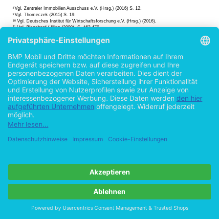
Vgl. Zentraler Immobilien Ausschuss e.V. (Hrsg.) (2016) S. 12.
8
Vgl. Thomeczek (2015) S. 19.
9
Vgl. Deutsches Institut für Wirtschaftsforschung e.V. (Hrsg.) (2016).
10
Vgl. Blanchard / Illing (2009), S. 462-470.
11
Vgl. Glebe (2008), S. 104-108.
12
Vgl. Glebe (2008), S. 104-108.
13
Vgl. Greive (2013).
14
10
1.1
Problemstellung
Wie bereits beschrieben kann eine Preisblase auf einem Immobilienmarkt dramatische
Folgen für die Weltwirtschaft haben. Dies führte seitens verschiedener Institutionen zur
Entwicklung von Analysewerkzeugen zur Früherkennung und Prognose von Preisblas