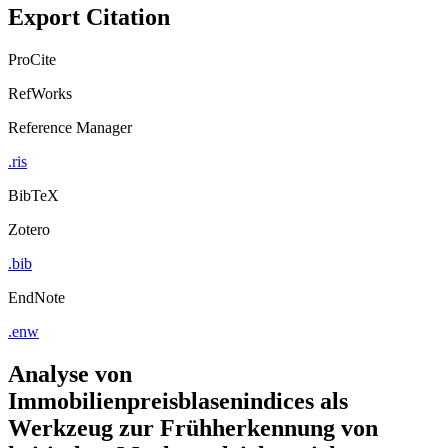
Export Citation
ProCite
RefWorks
Reference Manager
.ris
BibTeX
Zotero
.bib
EndNote
.enw
Analyse von
Immobilienpreisblasenindices als
Werkzeug zur Frühherkennung von