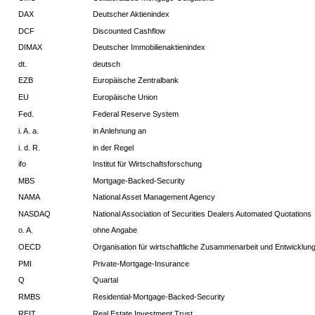
DAX
Deutscher Aktienindex
DCF
Discounted Cashflow
DIMAX
Deutscher Immobilienaktienindex
dt.
deutsch
EZB
Europäische Zentralbank
EU
Europäische Union
Fed.
Federal Reserve System
i. A. a.
in Anlehnung an
i. d. R.
in der Regel
ifo
Institut für Wirtschaftsforschung
MBS
Mortgage-Backed-Security
NAMA
National Asset Management Agency
NASDAQ
National Association of Securities Dealers Automated Quotations
o. A.
ohne Angabe
OECD
Organisation für wirtschaftliche Zusammenarbeit und Entwicklun
PMI
Private-Mortgage-Insurance
Q
Quartal
RMBS
Residential-Mortgage-Backed-Security
REIT
Real Estate Investment Trust