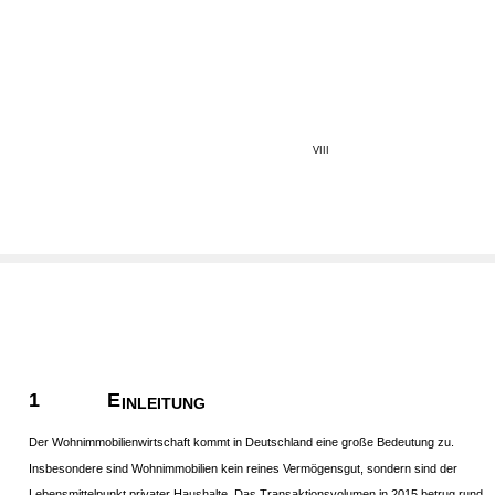
VIII
1
E
INLEITUNG
Der Wohnimmobilienwirtschaft kommt in Deutschland eine große Bedeutung zu.
Insbesondere sind Wohnimmobilien kein reines Vermögensgut, sondern sind der
Lebensmittelpunkt privater Haushalte. Das Transaktionsvolumen in 2015 betrug rund