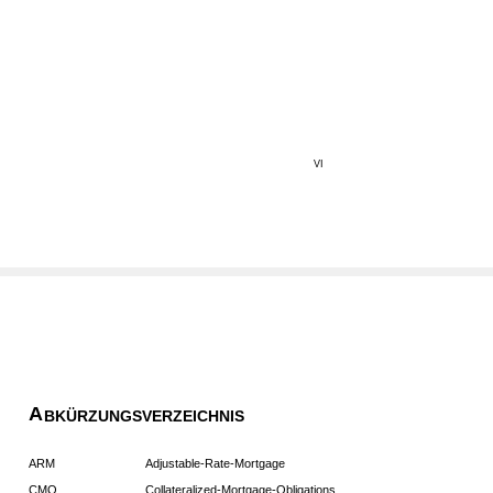
VI
A
BKÜRZUNGSVERZEICHNIS
ARM
Adjustable-Rate-Mortgage
CMO
Collateralized-Mortgage-Obligations