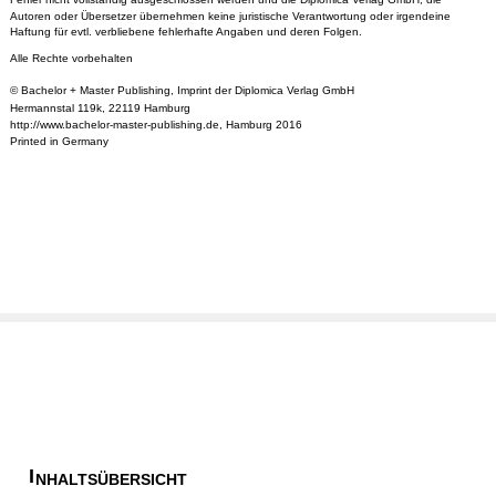
Autoren oder Übersetzer übernehmen keine juristische Verantwortung oder irgendeine
Haftung für evtl. verbliebene fehlerhafte Angaben und deren Folgen.
Alle Rechte vorbehalten
© Bachelor + Master Publishing, Imprint der Diplomica Verlag GmbH
Hermannstal 119k, 22119 Hamburg
http://www.bachelor-master-publishing.de, Hamburg 2016
Printed in Germany
I
NHALTSÜBERSICHT