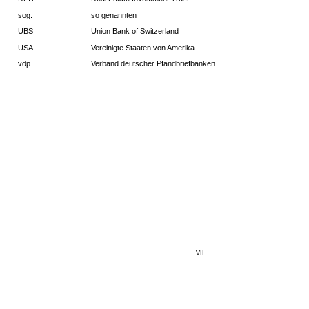
sog.
so genannten
UBS
Union Bank of Switzerland
USA
Vereinigte Staaten von Amerika
vdp
Verband deutscher Pfandbriefbanken
VII