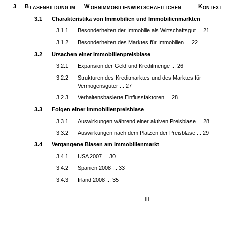
3
B
W
K
LASENBILDUNG IM
OHNIMMOBILIENWIRTSCHAFTLICHEN
ONTEXT
3.1
Charakteristika von Immobilien und Immobilienmärkten
3.1.1
Besonderheiten der Immobilie als Wirtschaftsgut ... 21
3.1.2
Besonderheiten des Marktes für Immobilien ... 22
3.2
Ursachen einer Immobilienpreisblase
3.2.1
Expansion der Geld-und Kreditmenge ... 26
3.2.2
Strukturen des Kreditmarktes und des Marktes für
Vermögensgüter ... 27
3.2.3
Verhaltensbasierte Einflussfaktoren ... 28
3.3
Folgen einer Immobilienpreisblase
3.3.1
Auswirkungen während einer aktiven Preisblase ... 28
3.3.2
Auswirkungen nach dem Platzen der Preisblase ... 29
3.4
Vergangene Blasen am Immobilienmarkt
3.4.1
USA 2007 ... 30
3.4.2
Spanien 2008 ... 33
3.4.3
Irland 2008 ... 35
III