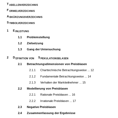
T
ABELLENVERZEICHNIS
F
ORMELVERZEICHNIS
A
BKÜRZUNGSVERZEICHNIS
S
YMBOLVERZEICHNIS
1
E
INLEITUNG
1.1
Problemstellung
1.2
Zielsetzung
1.3
Gang der Untersuchung
2
D
S
EFINITION VON
PEKULATIONSBLASEN
2.1
Betrachtungsdimensionen von Preisblasen
2.1.1
Charttechnische Betrachtungsweise ... 12
2.1.2
Fundamentale Betrachtungsweise ... 14
2.1.3
Verhalten der Marktteilnehmer ... 15
2.2
Modellierung von Preisblasen
2.2.1
Rationale Preisblasen ... 16
2.2.2
Irrationale Preisblasen ... 17
2.3
Negative Preisblasen
2.4
Zusammenfassung der Ergebnisse