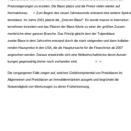
Preissteigerungen zu erzielen. Die Blase platze und die Preise vielen wieder auf
Normalniveau.
Zum Beginn des neuen Jahrtausends entstand eine weitere Spekul
11
tionsblase. Im Jahre 2001 platzte die ,,Dotcom-Blase". Es wurde massiv in Internetun-
ternehmen investiert und das Platzen der Blase führte zu einer der größten Zusam-
menbrüche einer ganzen Branche. Das Prinzip gleicht dem der Tulpenblase.
zweite Blase in dem Jahrzehnt entstand durch die stark steigenden und dann kollabie-
renden Hauspreise in den USA, die als Hauptursache für die Finanzkrise ab 2007
angesehen werden. Daraus entwickelte sich eine Weltwirtschaftskrise deren Auswir-
kungen gegenwärtig immer noch vorhanden sind.
13
14
Die vergangenen Fälle zeigen auf, welches Gefahrenpotential von Preisblasen im
Allgemeinen und Preisblasen an Immobilienmärkten ausgeht und begründet die
Notwendigkeit von Werkzeugen zu deren Früherkennung.