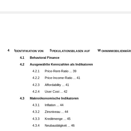
4
I
S
W
DENTIFIKATION VON
PEKULATIONSBLASEN AUF
OHNIMMOBILIENMÄ
4.1
Behavioral Finance
4.2
Ausgewählte Kennzahlen als Indikatoren
4.2.1
Price-Rent-Ratio ... 39
4.2.2
Price-Income-Ratio ... 41
4.2.3
Affordability ... 41
4.2.4
User Cost ... 42
4.3
Makroökonomische Indikatoren
4.3.1
Inflation ... 44
4.3.2
Zinsniveau ... 44
4.3.3
Kreditmenge ... 45
4.3.4
Neubautätigkeit ... 46