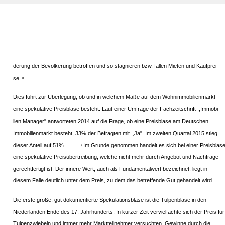
derung der Bevölkerung betroffen und so stagnieren bzw. fallen Mieten und Kaufprei-
se.
8
Dies führt zur Überlegung, ob und in welchem Maße auf dem Wohnimmobilienmarkt
eine spekulative Preisblase besteht. Laut einer Umfrage der Fachzeitschrift ,,Immobi-
lien Manager" antworteten 2014 auf die Frage, ob eine Preisblase am Deutschen
Immobilienmarkt besteht, 33% der Befragten mit ,,Ja". Im zweiten Quartal 2015 stieg
dieser Anteil auf 51%.
Im Grunde genommen handelt es sich bei einer Preisblas
9
eine spekulative Preisübertreibung, welche nicht mehr durch Angebot und Nachfrage
gerechtfertigt ist. Der innere Wert, auch als Fundamentalwert bezeichnet, liegt in
diesem Falle deutlich unter dem Preis, zu dem das betreffende Gut gehandelt wird.
Die erste große, gut dokumentierte Spekulationsblase ist die Tulpenblase in den
Niederlanden Ende des 17. Jahrhunderts. In kurzer Zeit vervielfachte sich der Preis für
Tulpenzwiebeln und immer mehr Marktteilnehmer versuchten, Gewinne durch die