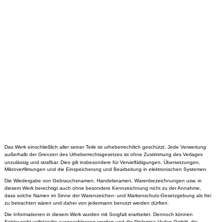
Das Werk einschließlich aller seiner Teile ist urheberrechtlich geschützt. Jede Verwertung
außerhalb der Grenzen des Urheberrechtsgesetzes ist ohne Zustimmung des Verlages
unzulässig und strafbar. Dies gilt insbesondere für Vervielfältigungen, Übersetzungen,
Mikroverfilmungen und die Einspeicherung und Bearbeitung in elektronischen Systemen.
Die Wiedergabe von Gebrauchsnamen, Handelsnamen, Warenbezeichnungen usw. in
diesem Werk berechtigt auch ohne besondere Kennzeichnung nicht zu der Annahme,
dass solche Namen im Sinne der Warenzeichen- und Markenschutz-Gesetzgebung als frei
zu betrachten wären und daher von jedermann benutzt werden dürften.
Die Informationen in diesem Werk wurden mit Sorgfalt erarbeitet. Dennoch können
Fehler nicht vollständig ausgeschlossen werden und die Diplomica Verlag GmbH, die