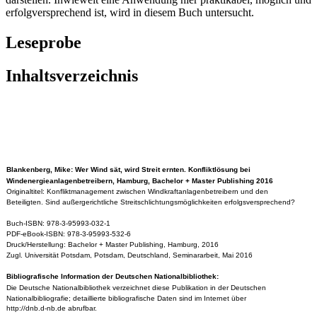
erfolgversprechend ist, wird in diesem Buch untersucht.
Leseprobe
Inhaltsverzeichnis
Blankenberg, Mike: Wer Wind sät, wird Streit ernten. Konfliktlösung bei
Windenergieanlagenbetreibern, Hamburg, Bachelor + Master Publishing 2016
Originaltitel: Konfliktmanagement zwischen Windkraftanlagenbetreibern und den
Beteiligten. Sind außergerichtliche Streitschlichtungsmöglichkeiten erfolgsversprechend?
Buch-ISBN: 978-3-95993-032-1
PDF-eBook-ISBN: 978-3-95993-532-6
Druck/Herstellung: Bachelor + Master Publishing, Hamburg, 2016
Zugl. Universität Potsdam, Potsdam, Deutschland, Seminararbeit, Mai 2016
Bibliografische Information der Deutschen Nationalbibliothek:
Die Deutsche Nationalbibliothek verzeichnet diese Publikation in der Deutschen
Nationalbibliografie; detaillierte bibliografische Daten sind im Internet über
http://dnb.d-nb.de abrufbar.