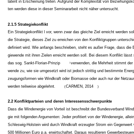
latent in Erscheinung treten. Aufgrund der Komplexität von Beziehungsko
ten werden diese in dieser Seminararbeit nicht näher untersucht.
2.1.5 Strategiekonflikt
Ein Strategiekonflikt l vor, wenn zwar das gleiche Ziel erreicht werden sol
die Strategie, dieses Ziel zu erreichen von den Konfliktgruppen unterschi
definiert wird. Wie anfangs beschrieben, steht es außer Frage, dass die 
giewende mit ihren Zielen erreicht werden soll. Bei diesem Konflikt lässt 
das sog. Sankt-Florian-Prinzip
verwenden, die Mehrheit stimmt der
1
wende zu, wie sie umgesetzt wird ist jedoch strittig und bestimmte Energ
zeugungsformen wie Windkraft oder Biomasse oder auch nur der Netza
werden teilweise abgelehnt.
CARMEN, 2014
(
)
2.2 Konfliktparteien und deren Interessensschwerpunkte
Dass die Windenergie von Vorteil ist beschreibt der Bundesverband Wind
gie mit folgenden Argumenten: Jeder profitiert von der Windenergie, allein
Schleswig-Holstein wird durch Windkraft erzeugter Strom ein Gegenwert
500 Millionen Euro p.a. erwirtschaftet. Daraus resultieren Gewerbesteuer