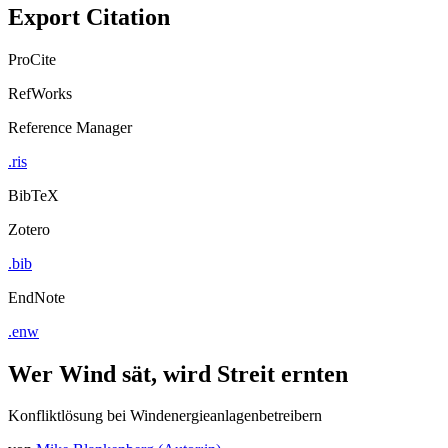
Export Citation
ProCite
RefWorks
Reference Manager
.ris
BibTeX
Zotero
.bib
EndNote
.enw
Wer Wind sät, wird Streit ernten
Konfliktlösung bei Windenergieanlagenbetreibern