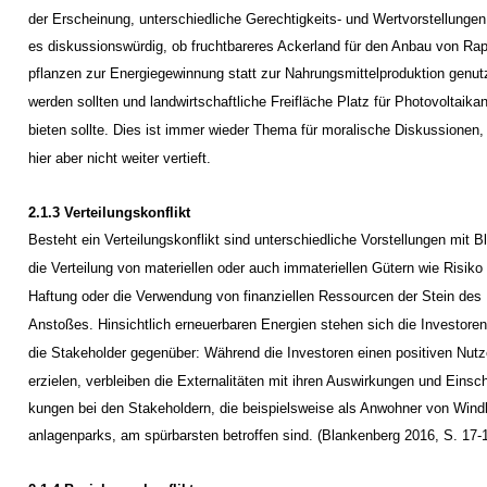
der Erscheinung, unterschiedliche Gerechtigkeits- und Wertvorstellungen
es diskussionswürdig, ob fruchtbareres Ackerland für den Anbau von Ra
pflanzen zur Energiegewinnung statt zur Nahrungsmittelproduktion genut
werden sollten und landwirtschaftliche Freifläche Platz für Photovoltaika
bieten sollte. Dies ist immer wieder Thema für moralische Diskussionen,
hier aber nicht weiter vertieft.
2.1.3 Verteilungskonflikt
Besteht ein Verteilungskonflikt sind unterschiedliche Vorstellungen mit Bl
die Verteilung von materiellen oder auch immateriellen Gütern wie Risiko
Haftung oder die Verwendung von finanziellen Ressourcen der Stein des
Anstoßes. Hinsichtlich erneuerbaren Energien stehen sich die Investore
die Stakeholder gegenüber: Während die Investoren einen positiven Nut
erzielen, verbleiben die Externalitäten mit ihren Auswirkungen und Einsc
kungen bei den Stakeholdern, die beispielsweise als Anwohner von Windk
anlagenparks, am spürbarsten betroffen sind. (Blankenberg 2016, S. 17-