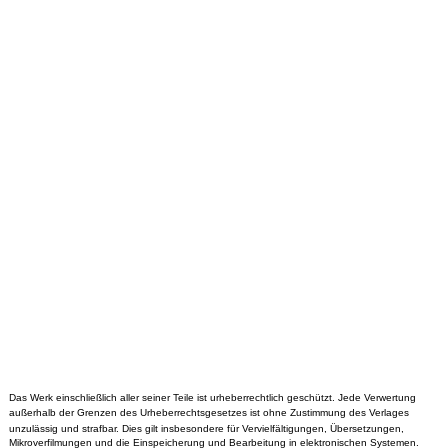
Das Werk einschließlich aller seiner Teile ist urheberrechtlich geschützt. Jede Verwertung
außerhalb der Grenzen des Urheberrechtsgesetzes ist ohne Zustimmung des Verlages
unzulässig und strafbar. Dies gilt insbesondere für Vervielfältigungen, Übersetzungen,
Mikroverfilmungen und die Einspeicherung und Bearbeitung in elektronischen Systemen.