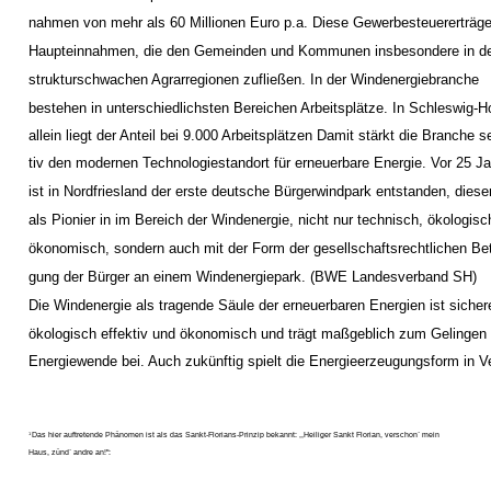
nahmen von mehr als 60 Millionen Euro p.a. Diese Gewerbesteuererträge
Haupteinnahmen, die den Gemeinden und Kommunen insbesondere in d
strukturschwachen Agrarregionen zufließen. In der Windenergiebranche
bestehen in unterschiedlichsten Bereichen Arbeitsplätze. In Schleswig-H
allein liegt der Anteil bei 9.000 Arbeitsplätzen Damit stärkt die Branche 
tiv den modernen Technologiestandort für erneuerbare Energie. Vor 25 J
ist in Nordfriesland der erste deutsche Bürgerwindpark entstanden, dieser
als Pionier in im Bereich der Windenergie, nicht nur technisch, ökologis
ökonomisch, sondern auch mit der Form der gesellschaftsrechtlichen Bete
gung der Bürger an einem Windenergiepark. (BWE Landesverband SH)
Die Windenergie als tragende Säule der erneuerbaren Energien ist sichere
ökologisch effektiv und ökonomisch und trägt maßgeblich zum Gelingen
Energiewende bei. Auch zukünftig spielt die Energieerzeugungsform in Ve
Das hier auftretende Phänomen ist als das Sankt-Florians-Prinzip bekannt: ,,Heiliger Sankt Florian, verschon` mein
1
Haus, zünd` andre an!":