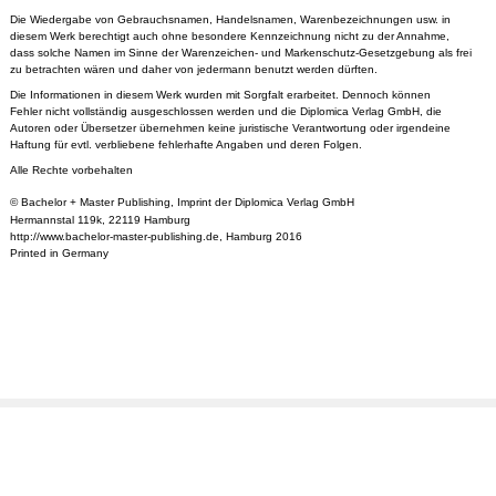
Die Wiedergabe von Gebrauchsnamen, Handelsnamen, Warenbezeichnungen usw. in
diesem Werk berechtigt auch ohne besondere Kennzeichnung nicht zu der Annahme,
dass solche Namen im Sinne der Warenzeichen- und Markenschutz-Gesetzgebung als frei
zu betrachten wären und daher von jedermann benutzt werden dürften.
Die Informationen in diesem Werk wurden mit Sorgfalt erarbeitet. Dennoch können
Fehler nicht vollständig ausgeschlossen werden und die Diplomica Verlag GmbH, die
Autoren oder Übersetzer übernehmen keine juristische Verantwortung oder irgendeine
Haftung für evtl. verbliebene fehlerhafte Angaben und deren Folgen.
Alle Rechte vorbehalten
© Bachelor + Master Publishing, Imprint der Diplomica Verlag GmbH
Hermannstal 119k, 22119 Hamburg
http://www.bachelor-master-publishing.de, Hamburg 2016
Printed in Germany