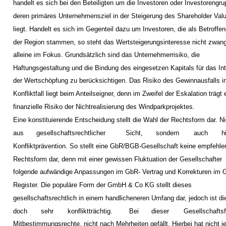
handelt es sich bei den Beteiligten um die Investoren oder Investorengr
deren primäres Unternehmensziel in der Steigerung des Shareholder Val
liegt. Handelt es sich im Gegenteil dazu um Investoren, die als Betroffe
der Region stammen, so steht das Wertsteigerungsinteresse nicht zwang
alleine im Fokus. Grundsätzlich sind das Unternehmerrisiko, die
Haftungsgestaltung und die Bindung des eingesetzen Kapitals für das In
der Wertschöpfung zu berücksichtigen. Das Risiko des Gewinnausfalls 
Konfliktfall liegt beim Anteilseigner, denn im Zweifel der Eskalation trägt 
finanzielle Risiko der Nichtrealisierung des Windparkprojektes.
Eine konstituierende Entscheidung stellt die Wahl der Rechtsform dar. Ni
aus
gesellschaftsrechtlicher
Sicht,
sondern
auch
h
Konfliktprävention. So stellt eine GbR/BGB-Gesellschaft keine empfehl
Rechtsform dar, denn mit einer gewissen Fluktuation der Gesellschafter
folgende aufwändige Anpassungen im GbR- Vertrag und Korrekturen im 
Register. Die populäre Form der GmbH & Co KG stellt dieses
gesellschaftsrechtlich in einem handlicheneren Umfang dar, jedoch ist d
doch
sehr
konfliktträchtig.
Bei
dieser
Gesellschafts
Mitbestimmungsrechte, nicht nach Mehrheiten gefällt. Hierbei hat nicht j