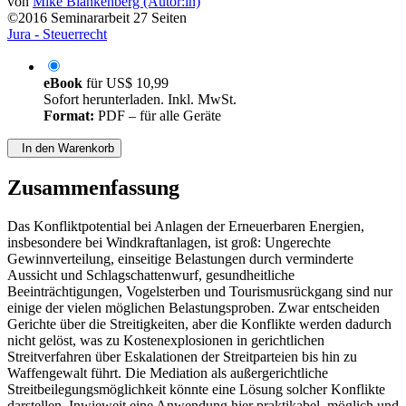
von
Mike Blankenberg (Autor:in)
©2016
Seminararbeit
27 Seiten
Jura - Steuerrecht
eBook
für
US$ 10,99
Sofort herunterladen. Inkl. MwSt.
Format:
PDF – für alle Geräte
In den Warenkorb
Zusammenfassung
Das Konfliktpotential bei Anlagen der Erneuerbaren Energien,
insbesondere bei Windkraftanlagen, ist groß: Ungerechte
Gewinnverteilung, einseitige Belastungen durch verminderte
Aussicht und Schlagschattenwurf, gesundheitliche
Beeinträchtigungen, Vogelsterben und Tourismusrückgang sind nur
einige der vielen möglichen Belastungsproben. Zwar entscheiden
Gerichte über die Streitigkeiten, aber die Konflikte werden dadurch
nicht gelöst, was zu Kostenexplosionen in gerichtlichen
Streitverfahren über Eskalationen der Streitparteien bis hin zu
Waffengewalt führt. Die Mediation als außergerichtliche
Streitbeilegungsmöglichkeit könnte eine Lösung solcher Konflikte
darstellen. Inwieweit eine Anwendung hier praktikabel, möglich und