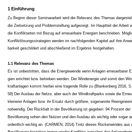
1 Einführung
Zu Beginn dieser Seminararbeit wird die Relevanz des Themas dargestel
die Zielsetzung und Problemstellung aufgezeigt. Im Hauptteil der Arbeit 
die Konfliktarten mit Bezug auf erneuerbare Energien beschrieben. Mögl
Konfliktlösungsstrategien werden im nachfolgenden Kapitel auf ihre Anw
barkeit geschildert und abschließend im Ergebnis festgehalten.
1.1 Relevanz des Themas
Es ist unbestritten, dass die Energiewende wenn Anlagen erneuerbarer E
gien errichtet bzw. betrieben werden. Der Windenergie und somit den Win
kraftanlagen kommt hierbei eine tragende Rolle zu (Blankenberg 2016, S.
58) Der Ausbau der Netze, aber auch der Windkraftparks sowie die Erne
kleinerer Anlagen bzw. ihr Ersatz durch größere, sogenannte Reengineeri
notwendig. Der Rückhalt in der Bevölkerung ist gegeben: 94 Prozent der
Bevölkerung sehen den Nutzen und den Ausbau als wichtig oder sogar a
ordentlich wichtig an. (CARMEN, 2014) Trotz dieses Rückenwindes aus 
Bevölkerung bestehen immer wieder Konflikte zwischen den Anlagenbetre