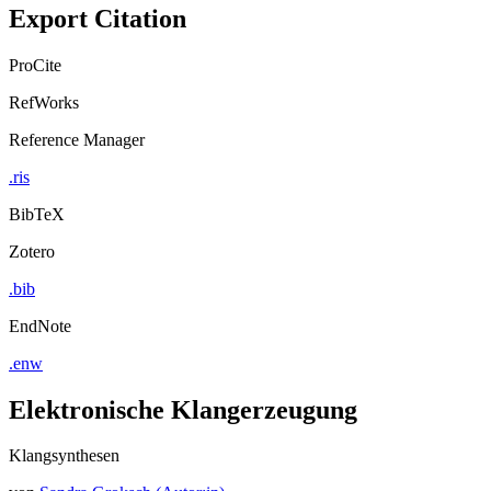
Export Citation
ProCite
RefWorks
Reference Manager
.ris
BibTeX
Zotero
.bib
EndNote
.enw
Elektronische Klangerzeugung
Klangsynthesen