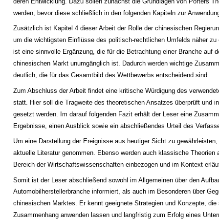
deren Entwicklung. Dazu sollen zunächst die Grundlagen von Porters The
werden, bevor diese schließlich in den folgenden Kapiteln zur Anwend
Zusätzlich ist Kapitel 4 dieser Arbeit der Rolle der chinesischen Regier
um die wichtigsten Einflüsse des politisch-rechtlichen Umfelds näher zu 
ist eine sinnvolle Ergänzung, die für die Betrachtung einer Branche auf 
chinesischen Markt unumgänglich ist. Dadurch werden wichtige Zusam
deutlich, die für das Gesamtbild des Wettbewerbs entscheidend sind.
Zum Abschluss der Arbeit findet eine kritische Würdigung des verwende
statt. Hier soll die Tragweite des theoretischen Ansatzes überprüft und i
gesetzt werden. Im darauf folgenden Fazit erhält der Leser eine Zusam
Ergebnisse, einen Ausblick sowie ein abschließendes Urteil des Verfass
Um eine Darstellung der Ereignisse aus heutiger Sicht zu gewährleisten,
aktuelle Literatur genommen. Ebenso werden auch klassische Theorien
Bereich der Wirtschaftswissenschaften einbezogen und im Kontext erläut
Somit ist der Leser abschließend sowohl im Allgemeinen über den Aufba
Automobilherstellerbranche informiert, als auch im Besonderen über Ge
chinesischen Marktes. Er kennt geeignete Strategien und Konzepte, die 
Zusammenhang anwenden lassen und langfristig zum Erfolg eines Unt