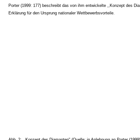
Porter (1999: 177) beschreibt das von ihm entwickelte ,,Konzept des Di
Erklärung für den Ursprung nationaler Wettbewerbsvorteile.
Abb. 2: ,,Konzept des Diamanten" (Quelle: in Anlehnung an Porter (1999)