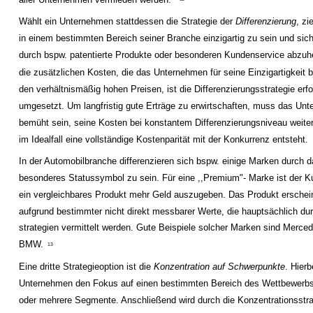
Wählt ein Unternehmen stattdessen die Strategie der
Differenzierung
, zi
in einem bestimmten Bereich seiner Branche einzigartig zu sein und sic
durch bspw. patentierte Produkte oder besonderen Kundenservice abzuh
die zusätzlichen Kosten, die das Unternehmen für seine Einzigartigkeit b
den verhältnismäßig hohen Preisen, ist die Differenzierungsstrategie erfo
umgesetzt. Um langfristig gute Erträge zu erwirtschaften, muss das Un
bemüht sein, seine Kosten bei konstantem Differenzierungsniveau weite
im Idealfall eine vollständige Kostenparität mit der Konkurrenz entsteht.
In der Automobilbranche differenzieren sich bspw. einige Marken durch 
besonderes Statussymbol zu sein. Für eine ,,Premium"- Marke ist der Ku
ein vergleichbares Produkt mehr Geld auszugeben. Das Produkt erschein
aufgrund bestimmter nicht direkt messbarer Werte, die hauptsächlich du
strategien vermittelt werden. Gute Beispiele solcher Marken sind Merc
BMW.
13
Eine dritte Strategieoption ist die
Konzentration auf Schwerpunkte
. Hierb
Unternehmen den Fokus auf einen bestimmten Bereich des Wettbewerbs,
oder mehrere Segmente. Anschließend wird durch die Konzentrationsstra