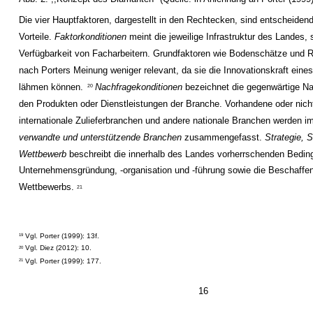
Die vier Hauptfaktoren, dargestellt in den Rechtecken, sind entscheidend
Vorteile.
Faktorkonditionen
meint die jeweilige Infrastruktur des Landes, 
Verfügbarkeit von Facharbeitern. Grundfaktoren wie Bodenschätze und R
nach Porters Meinung weniger relevant, da sie die Innovationskraft eine
lähmen können.
Nachfragekonditionen
bezeichnet die gegenwärtige N
20
den Produkten oder Dienstleistungen der Branche. Vorhandene oder nic
internationale Zulieferbranchen und andere nationale Branchen werden i
verwandte und unterstützende Branchen
zusammengefasst.
Strategie, S
Wettbewerb
beschreibt die innerhalb des Landes vorherrschenden Bedin
Unternehmensgründung, -organisation und -führung sowie die Beschaffen
Wettbewerbs.
21
Vgl. Porter (1999): 13f.
19
Vgl. Diez (2012): 10.
20
Vgl. Porter (1999): 177.
21
16