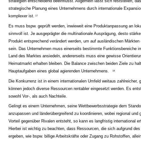
strategien entscheidend beeinflusst. Allgemein lässt sich feststellen, da
strategische Planung eines Unternehmens durch internationale Expansi
komplexer ist.
17
Es muss bspw. geprüft werden, inwieweit eine Produktanpassung an lok
sinnvoll ist. Je ausgeprägter die multinationale Ausprägung, desto stärker
Produkt entsprechend verändert werden, um auf ausländischen Märkten e
sein. Das Unternehmen muss einerseits bestimmte Funktionsbereiche im
Land des Marktes ansiedeln, andererseits muss eine gewisse Orientier
Heimatmarkt erhalten bleiben. Die Balance zwischen beiden Ziele zu halt
Hauptaufgaben eines global agierenden Unternehmens.
18
Die Konkurrenz ist in einem internationalen Umfeld weitaus zahlreicher, g
können jedoch diverse Ressourcen rentabler eingesetzt werden. Es ents
sowohl Vor-, als auch Nachteile.
Gelingt es einem Unternehmen, seine Wettbewerbsstrategie dem Stando
anzupassen und länderübergreifend zu koordinieren, wobei regional und g
Vorteil gegenüber Rivalen entsteht, so kann es langfristig international er
Hierbei ist wichtig zu beachten, dass Ressourcen, die sich aufgrund des
ergeben, wie bspw. billige Arbeitskräfte oder Zugang zu Rohstoffen, alle