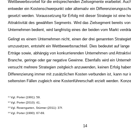
Wettbewerbsvorteil für die entsprechenden Zielsegmente erarbeitet. Auc
entweder ein Kostenschwerpunkt oder alternativ ein Differenzierungssc
gesetzt werden. Voraussetzung für Erfolg mit dieser Strategie ist eine ho
Attraktivität des gewählten Segments. Wird das Zielsegment bereits vo
Unternehmen bedient, wird langfristig eines der beiden vom Markt verdr
Gelingt es einem Unternehmen nicht, einen der drei genannten Strategie
umzusetzen, entsteht ein Wettbewerbsnachteil. Dies bedeutet auf lange 
Erträge sowie, abhängig von konkurrierenden Unternehmen und Attraktivi
Branche, geringe oder gar negative Gewinne. Ebenfalls wird ein Untern
versucht mehrere Strategien zeitgleich anzuwenden, keinen Erfolg habe
Differenzierung immer mit zusätzlichen Kosten verbunden ist, kann nur i
seltensten Fällen zugleich eine Kostenführerschaft erzielt werden. Konzen
Vgl. Porter (1991): 59.
11
Vgl. Porter (2010): 41.
12
Vgl. Rosengarten, Stürmer (2011): 37f.
13
Vgl. Porter (1990): 67-69.
14
14