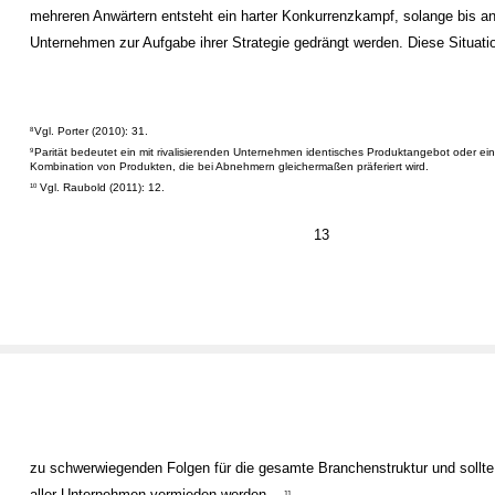
mehreren Anwärtern entsteht ein harter Konkurrenzkampf, solange bis a
Unternehmen zur Aufgabe ihrer Strategie gedrängt werden. Diese Situatio
Vgl. Porter (2010): 31.
8
Parität bedeutet ein mit rivalisierenden Unternehmen identisches Produktangebot oder ein
9
Kombination von Produkten, die bei Abnehmern gleichermaßen präferiert wird.
Vgl. Raubold (2011): 12.
10
13
zu schwerwiegenden Folgen für die gesamte Branchenstruktur und sollte
aller Unternehmen vermieden werden.
11