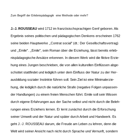
Zum Begriff der Erlebnispädagogik ­ eine Methode oder mehr?
J.-J. ROUSSEAU
wird 1712 im französischsprachigen Genf geboren. Als
Ergebnis seines politischen und pädagogischen Denkens erscheinen 1762
seine beiden Hauptwerke ,,Contrat social" (dt.: Der Gesellschaftsvertrag)
und ,,Emile". ,,Emile", sein Roman über die Erziehung, lässt bereits erleb-
nispädagogische Ansätze erkennen. In diesem Werk wird die fiktive Erzie-
hung eines Jungen beschrieben, die von allen kulturellen Einflüssen abge-
schottet stattfindet und lediglich unter dem Einfluss der Natur zu der Her-
ausbildung sozialer Instinkte führen soll. Sein Ziel ist eine Minimalerzie-
hung, die lediglich durch die natürliche Strafe (negative Folgen unpassen-
der Handlungen) zu einem freien Menschen führt. Emile soll sein Wissen
durch eigene Erfahrungen aus der Sache selbst und nicht durch die Beleh-
rungen eines Erziehers lernen. Er lernt zunächst durch die Erforschung
seiner Umwelt und der Natur und später durch Arbeit und Handwerk. Es
geht J.-J. ROUSSEAU darum, die Freude am Leben zu lehren, denn die
Welt wird seiner Ansicht nach nicht durch Sprache und Vernunft, sondern