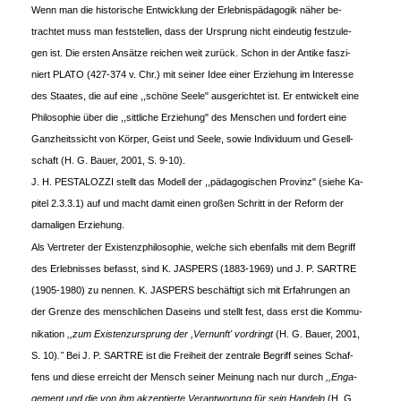
Wenn man die historische Entwicklung der Erlebnispädagogik näher be-
trachtet muss man feststellen, dass der Ursprung nicht eindeutig festzule-
gen ist. Die ersten Ansätze reichen weit zurück. Schon in der Antike faszi-
niert PLATO (427-374 v. Chr.) mit seiner Idee einer Erziehung im Interesse
des Staates, die auf eine ,,schöne Seele" ausgerichtet ist. Er entwickelt eine
Philosophie über die ,,sittliche Erziehung" des Menschen und fordert eine
Ganzheitssicht von Körper, Geist und Seele, sowie Individuum und Gesell-
schaft (H. G. Bauer, 2001, S. 9-10).
J. H. PESTALOZZI stellt das Modell der ,,pädagogischen Provinz" (siehe Ka-
pitel 2.3.3.1) auf und macht damit einen großen Schritt in der Reform der
damaligen Erziehung.
Als Vertreter der Existenzphilosophie, welche sich ebenfalls mit dem Begriff
des Erlebnisses befasst, sind K. JASPERS (1883-1969) und J. P. SARTRE
(1905-1980) zu nennen. K. JASPERS beschäftigt sich mit Erfahrungen an
der Grenze des menschlichen Daseins und stellt fest, dass erst die Kommu-
nikation
,,zum Existenzursprung der ,Vernunft' vordringt
(H. G. Bauer, 2001,
S. 10)
."
Bei J. P. SARTRE ist die Freiheit der zentrale Begriff seines Schaf-
fens und diese erreicht der Mensch seiner Meinung nach nur durch
,,Enga-
gement und die von ihm akzeptierte Verantwortung für sein Handeln
(H. G.