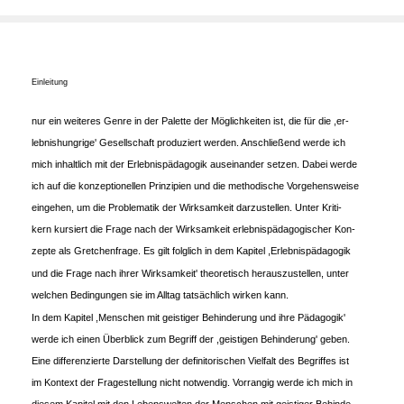
Einleitung
nur ein weiteres Genre in der Palette der Möglichkeiten ist, die für die ,er-
lebnishungrige' Gesellschaft produziert werden. Anschließend werde ich
mich inhaltlich mit der Erlebnispädagogik auseinander setzen. Dabei werde
ich auf die konzeptionellen Prinzipien und die methodische Vorgehensweise
eingehen, um die Problematik der Wirksamkeit darzustellen. Unter Kriti-
kern kursiert die Frage nach der Wirksamkeit erlebnispädagogischer Kon-
zepte als Gretchenfrage. Es gilt folglich in dem Kapitel ,Erlebnispädagogik
und die Frage nach ihrer Wirksamkeit' theoretisch herauszustellen, unter
welchen Bedingungen sie im Alltag tatsächlich wirken kann.
In dem Kapitel ,Menschen mit geistiger Behinderung und ihre Pädagogik'
werde ich einen Überblick zum Begriff der ,geistigen Behinderung' geben.
Eine differenzierte Darstellung der definitorischen Vielfalt des Begriffes ist
im Kontext der Fragestellung nicht notwendig. Vorrangig werde ich mich in
diesem Kapitel mit den Lebenswelten der Menschen mit geistiger Behinde-