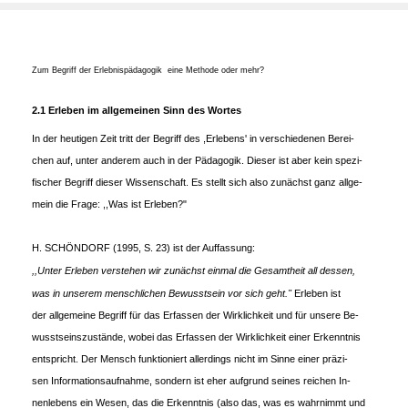
Zum Begriff der Erlebnispädagogik ­ eine Methode oder mehr?
2.1 Erleben im allgemeinen Sinn des Wortes
In der heutigen Zeit tritt der Begriff des ,Erlebens' in verschiedenen Berei-
chen auf, unter anderem auch in der Pädagogik. Dieser ist aber kein spezi-
fischer Begriff dieser Wissenschaft. Es stellt sich also zunächst ganz allge-
mein die Frage: ,,Was ist Erleben?"
H. SCHÖNDORF (1995, S. 23) ist der Auffassung:
,,Unter Erleben verstehen wir zunächst einmal die Gesamtheit all dessen,
was in unserem menschlichen Bewusstsein vor sich geht."
Erleben ist
der allgemeine Begriff für das Erfassen der Wirklichkeit und für unsere Be-
wusstseinszustände, wobei das Erfassen der Wirklichkeit einer Erkenntnis
entspricht. Der Mensch funktioniert allerdings nicht im Sinne einer präzi-
sen Informationsaufnahme, sondern ist eher aufgrund seines reichen In-
nenlebens ein Wesen, das die Erkenntnis (also das, was es wahrnimmt und