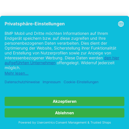
14
Zum Begriff der Erlebnispädagogik ­ eine Methode oder mehr?
2.3.3.1 Drei Grundpfeiler der HAHNschen Pädagogik
Die HAHNsche Pädagogik wird oft als Sammel- und Kristallisationspunkt
einiger bereits beschriebenen, philosophischen und pädagogischen Traditi-
onen bezeichnet. K. SCHWARZ bezeichnet das Wesen der Pädagogik HAHNs
als eines,
,,...dass aus vielen Quellströmen zugleich ihre Nahrung saugt
(K.
Schwarz nach H. G. Bauer, 2001, S. 24)
."