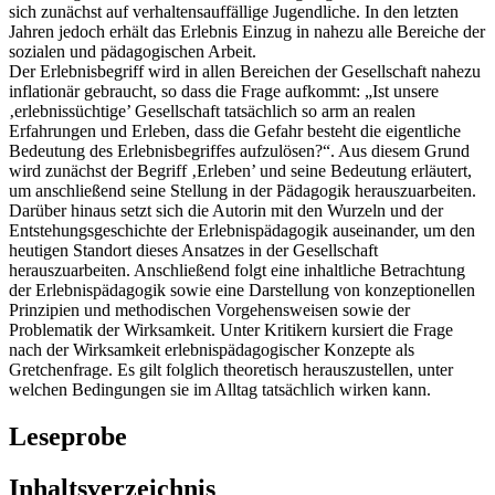
sich zunächst auf verhaltensauffällige Jugendliche. In den letzten
Jahren jedoch erhält das Erlebnis Einzug in nahezu alle Bereiche der
sozialen und pädagogischen Arbeit.
Der Erlebnisbegriff wird in allen Bereichen der Gesellschaft nahezu
inflationär gebraucht, so dass die Frage aufkommt: „Ist unsere
‚erlebnissüchtige’ Gesellschaft tatsächlich so arm an realen
Erfahrungen und Erleben, dass die Gefahr besteht die eigentliche
Bedeutung des Erlebnisbegriffes aufzulösen?“. Aus diesem Grund
wird zunächst der Begriff ‚Erleben’ und seine Bedeutung erläutert,
um anschließend seine Stellung in der Pädagogik herauszuarbeiten.
Darüber hinaus setzt sich die Autorin mit den Wurzeln und der
Entstehungsgeschichte der Erlebnispädagogik auseinander, um den
heutigen Standort dieses Ansatzes in der Gesellschaft
herauszuarbeiten. Anschließend folgt eine inhaltliche Betrachtung
der Erlebnispädagogik sowie eine Darstellung von konzeptionellen
Prinzipien und methodischen Vorgehensweisen sowie der
Problematik der Wirksamkeit. Unter Kritikern kursiert die Frage
nach der Wirksamkeit erlebnispädagogischer Konzepte als
Gretchenfrage. Es gilt folglich theoretisch herauszustellen, unter
welchen Bedingungen sie im Alltag tatsächlich wirken kann.
Leseprobe
Inhaltsverzeichnis