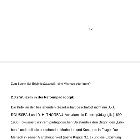
12
Zum Begriff der Erlebnispädagogik ­ eine Methode oder mehr?
2.3.2 Wurzeln in der Reformpädagogik
Die Kritik an der bestehenden Gesellschaft beschäftigt nicht nur J.-J.
ROUSSEAU und D. H. THOREAU. Vor allem die Reformpädagogik (1890-
1933) fokussiert in ihrem pädagogischen Verständnis den Begriff des ,Erle-
bens' und stellt die bestehenden Methoden und Konzepte in Frage. Der
Mensch in seiner Ganzheitlichkeit (siehe Kapitel 3.1.1) und die Erziehung