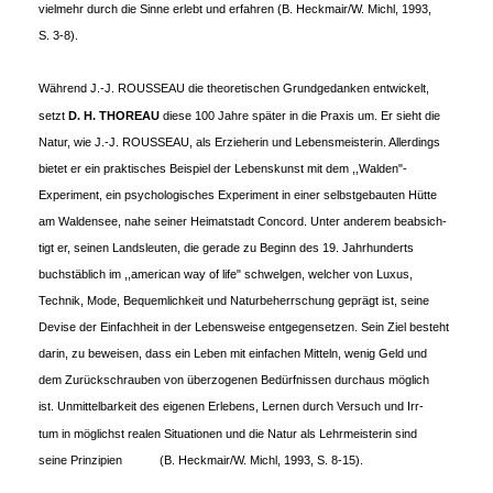
vielmehr durch die Sinne erlebt und erfahren (B. Heckmair/W. Michl, 1993,
S. 3-8).
Während J.-J. ROUSSEAU die theoretischen Grundgedanken entwickelt,
setzt
D. H.
THOREAU
diese 100 Jahre später in die Praxis um. Er sieht die
Natur, wie J.-J. ROUSSEAU, als Erzieherin und Lebensmeisterin. Allerdings
bietet er ein praktisches Beispiel der Lebenskunst mit dem ,,Walden"-
Experiment, ein psychologisches Experiment in einer selbstgebauten Hütte
am Waldensee, nahe seiner Heimatstadt Concord. Unter anderem beabsich-
tigt er, seinen Landsleuten, die gerade zu Beginn des 19. Jahrhunderts
buchstäblich im ,,american way of life" schwelgen, welcher von Luxus,
Technik, Mode, Bequemlichkeit und Naturbeherrschung geprägt ist, seine
Devise der Einfachheit in der Lebensweise entgegensetzen. Sein Ziel besteht
darin, zu beweisen, dass ein Leben mit einfachen Mitteln, wenig Geld und
dem Zurückschrauben von überzogenen Bedürfnissen durchaus möglich
ist. Unmittelbarkeit des eigenen Erlebens, Lernen durch Versuch und Irr-
tum in möglichst realen Situationen und die Natur als Lehrmeisterin sind
seine Prinzipien
(B. Heckmair/W. Michl, 1993, S. 8-15).