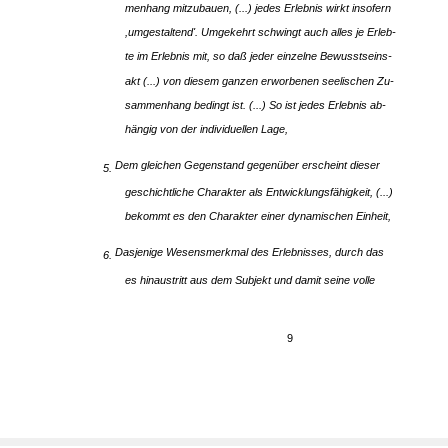
menhang mitzubauen, (...) jedes Erlebnis wirkt insofern
,umgestaltend'. Umgekehrt schwingt auch alles je Erleb-
te im Erlebnis mit, so daß jeder einzelne Bewusstseins-
akt (...) von diesem ganzen erworbenen seelischen Zu-
sammenhang bedingt ist. (...) So ist jedes Erlebnis ab-
hängig von der individuellen Lage,
Dem gleichen Gegenstand gegenüber erscheint dieser
5.
geschichtliche Charakter als Entwicklungsfähigkeit, (...)
bekommt es den Charakter einer dynamischen Einheit,
Dasjenige Wesensmerkmal des Erlebnisses, durch das
6.
es hinaustritt aus dem Subjekt und damit seine volle
9