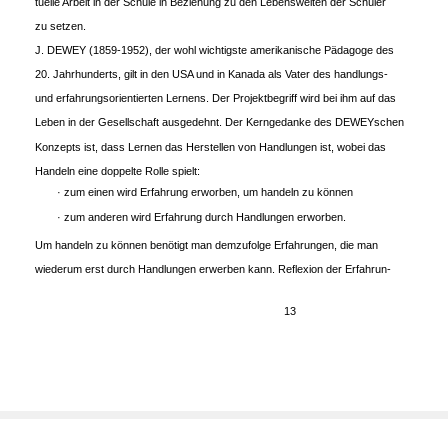
tuelle Arbeit in der Schule in Beziehung zu den Lebenswelten der Schüler
zu setzen.
J. DEWEY (1859-1952), der wohl wichtigste amerikanische Pädagoge des
20. Jahrhunderts, gilt in den USA und in Kanada als Vater des handlungs-
und erfahrungsorientierten Lernens. Der Projektbegriff wird bei ihm auf das
Leben in der Gesellschaft ausgedehnt. Der Kerngedanke des DEWEYschen
Konzepts ist, dass Lernen das Herstellen von Handlungen ist, wobei das
Handeln eine doppelte Rolle spielt:
· zum einen wird Erfahrung erworben, um handeln zu können
· zum anderen wird Erfahrung durch Handlungen erworben.
Um handeln zu können benötigt man demzufolge Erfahrungen, die man
wiederum erst durch Handlungen erwerben kann. Reflexion der Erfahrun-
13