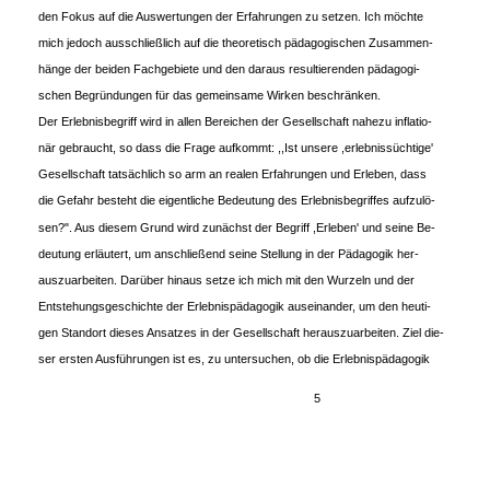
den Fokus auf die Auswertungen der Erfahrungen zu setzen. Ich möchte
mich jedoch ausschließlich auf die theoretisch pädagogischen Zusammen-
hänge der beiden Fachgebiete und den daraus resultierenden pädagogi-
schen Begründungen für das gemeinsame Wirken beschränken.
Der Erlebnisbegriff wird in allen Bereichen der Gesellschaft nahezu inflatio-
när gebraucht, so dass die Frage aufkommt: ,,Ist unsere ,erlebnissüchtige'
Gesellschaft tatsächlich so arm an realen Erfahrungen und Erleben, dass
die Gefahr besteht die eigentliche Bedeutung des Erlebnisbegriffes aufzulö-
sen?". Aus diesem Grund wird zunächst der Begriff ,Erleben' und seine Be-
deutung erläutert, um anschließend seine Stellung in der Pädagogik her-
auszuarbeiten. Darüber hinaus setze ich mich mit den Wurzeln und der
Entstehungsgeschichte der Erlebnispädagogik auseinander, um den heuti-
gen Standort dieses Ansatzes in der Gesellschaft herauszuarbeiten. Ziel die-
ser ersten Ausführungen ist es, zu untersuchen, ob die Erlebnispädagogik
5