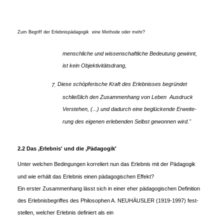
Zum Begriff der Erlebnispädagogik ­ eine Methode oder mehr?
menschliche und wissenschaftliche Bedeutung gewinnt,
ist kein Objektivitätsdrang,
Diese schöpferische Kraft des Erlebnisses begründet
7.
schließlich den Zusammenhang von Leben ­ Ausdruck ­
Verstehen, (...) und dadurch eine beglückende Erweite-
rung des eigenen erlebenden Selbst gewonnen wird."
2.2 Das ,Erlebnis' und die ,Pädagogik'
Unter welchen Bedingungen korreliert nun das Erlebnis mit der Pädagogik
und wie erhält das Erlebnis einen pädagogischen Effekt?
Ein erster Zusammenhang lässt sich in einer eher pädagogischen Definition
des Erlebnisbegriffes des Philosophen A. NEUHÄUSLER (1919-1997) fest-
stellen, welcher Erlebnis definiert als ein