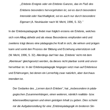
,,Erlebnis-Ereignis oder ein Erlebnis-Ganzes, das im Fluß des
Erlebens besonders hervorgehoben ist, sei es durch besondere
Intensität oder Nachhaltigkeit, sei es auch nur durch besondere
Eigenart
(A. Neuhäusler nach W. Michl, 1996, S. 32)
."
In der Erlebnispädagogik findet man folglich erstens ein Erlebnis, welches
sich vom Alltag abhebt und als etwas Besonderes empfunden wird und
zweitens trägt dieses eine pädagogische Kraft in sich, die wirken und prägen
kann und somit den Prozess der Bildung und Erziehung unterstützen soll
(W. Michl, 1996, S. 32). Allerdings darf hier das ,Erlebnis' nicht mit dem
,Abenteuer' gleichgesetzt werden, da dieses nicht planbar somit und unvor-
hersehbar ist. In der Erlebnispädagogik hingegen setzt man auf Erlebnisse
und Erfahrungen, bei denen ein Lernerfolg zwar natürlich, aber durchaus
intendiert ist.
Der Gedanke des
,,Lernen durch Erleben"
, hat
,,insbesondere in päda-
gogischen Zusammenhängen, einen weiteren, nämlich realitäts- bzw.
lebensweltbezogenen und einen geistigen Inhalt zu geben. Dies scheint
mir die Aufgabenstellung für eine ,Erlebnispädagogik im breiteren Sin-