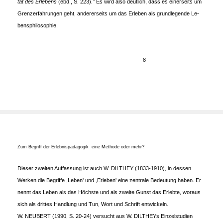
tät des Erlebens
(ebd., S. 223).
"
Es wird also deutlich, dass es einerseits um
Grenzerfahrungen geht, andererseits um das Erleben als grundlegende Le-
bensphilosophie.
8
Zum Begriff der Erlebnispädagogik ­ eine Methode oder mehr?
Dieser zweiten Auffassung ist auch W. DILTHEY (1833-1910), in dessen
Werken die Begriffe ,Leben' und ,Erleben' eine zentrale Bedeutung haben. Er
nennt das Leben als das Höchste und als zweite Gunst das Erlebte, woraus
sich als drittes Handlung und Tun, Wort und Schrift entwickeln.
W. NEUBERT (1990, S. 20-24) versucht aus W. DILTHEYs Einzelstudien