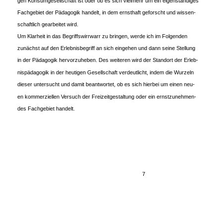
gen Konsumgesellschaft ist oder ob es sich vielmehr um ein eigenständiges
Fachgebiet der Pädagogik handelt, in dem ernsthaft geforscht und wissen-
schaftlich gearbeitet wird.
Um Klarheit in das Begriffswirrwarr zu bringen, werde ich im Folgenden
zunächst auf den Erlebnisbegriff an sich eingehen und dann seine Stellung
in der Pädagogik hervorzuheben. Des weiteren wird der Standort der Erleb-
nispädagogik in der heutigen Gesellschaft verdeutlicht, indem die Wurzeln
dieser untersucht und damit beantwortet, ob es sich hierbei um einen neu-
en kommerziellen Versuch der Freizeitgestaltung oder ein ernstzunehmen-
des Fachgebiet handelt.
7