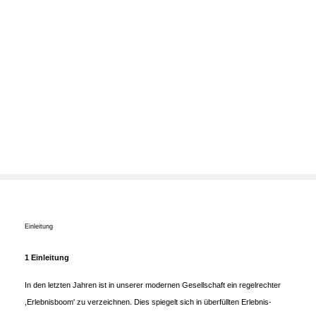
Einleitung
1 Einleitung
In den letzten Jahren ist in unserer modernen Gesellschaft ein regelrechter
,Erlebnisboom' zu verzeichnen. Dies spiegelt sich in überfüllten Erlebnis-