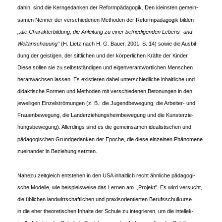
dahin, sind die Kerngedanken der Reformpädagogik. Den kleinsten gemein-
samen Nenner der verschiedenen Methoden der Reformpädagogik bilden
,,die Charakterbildung, die Anleitung zu einer befriedigenden Lebens- und
Weltanschauung"
(H. Lietz nach H. G. Bauer, 2001, S. 14) sowie die Ausbil-
dung der geistigen, der sittlichen und der körperlichen Kräfte der Kinder.
Diese sollen sie zu selbstständigen und eigenverantwortlichen Menschen
heranwachsen lassen. Es existieren dabei unterschiedliche inhaltliche und
didaktische Formen und Methoden mit verschiedenen Betonungen in den
jeweiligen Einzelströmungen (z. B.: die Jugendbewegung, die Arbeiter- und
Frauenbewegung, die Landerziehungsheimbewegung und die Kunsterzie-
hungsbewegung). Allerdings sind es die gemeinsamen idealistischen und
pädagogischen Grundgedanken der Epoche, die diese einzelnen Phänomene
zueinander in Beziehung setzten.
Nahezu zeitgleich entstehen in den USA inhaltlich recht ähnliche pädagogi-
sche Modelle, wie beispielsweise das Lernen am ,,Projekt". Es wird versucht,
die üblichen landwirtschaftlichen und praxisorientierten Berufsschulkurse
in die eher theoretischen Inhalte der Schule zu integrieren, um die intellek-