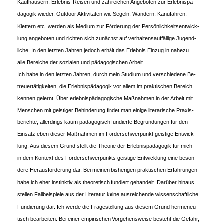
Kaufhäusern, Erlebnis-Reisen und zahlreichen Angeboten zur Erlebnispä-
dagogik wieder. Outdoor Aktivitäten wie Segeln, Wandern, Kanufahren,
Klettern etc. werden als Medium zur Förderung der Persönlichkeitsentwick-
lung angeboten und richten sich zunächst auf verhaltensauffällige Jugend-
liche. In den letzten Jahren jedoch erhält das Erlebnis Einzug in nahezu
alle Bereiche der sozialen und pädagogischen Arbeit.
Ich habe in den letzten Jahren, durch mein Studium und verschiedene Be-
treuertätigkeiten, die Erlebnispädagogik vor allem im praktischen Bereich
kennen gelernt. Über erlebnispädagogische Maßnahmen in der Arbeit mit
Menschen mit geistiger Behinderung findet man einige literarische Praxis-
berichte, allerdings kaum pädagogisch fundierte Begründungen für den
Einsatz eben dieser Maßnahmen im Förderschwerpunkt geistige Entwick-
lung. Aus diesem Grund stellt die Theorie der Erlebnispädagogik für mich
in dem Kontext des Förderschwerpunkts geistige Entwicklung eine beson-
dere Herausforderung dar. Bei meinen bisherigen praktischen Erfahrungen
habe ich eher instinktiv als theoretisch fundiert gehandelt. Darüber hinaus
stellen Fallbeispiele aus der Literatur keine ausreichende wissenschaftliche
Fundierung dar. Ich werde die Fragestellung aus diesem Grund hermeneu-
tisch bearbeiten. Bei einer empirischen Vorgehensweise besteht die Gefahr,