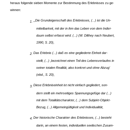
heraus folgende sieben Momente zur Bestimmung des Erlebnisses zu ge-
winnen:
,,Die Grundeigenschaft des Erlebnisses, (...) ist die Un-
1.
mittelbarkeit, mit der in ihm das Leben von dem Indivi-
duum selbst erfasst wird. (...) (W. Dilthey nach Neubert,
1990, S. 20),
Das Erlebnis (...) daß es eine gegliederte Einheit dar-
2.
stellt, (...) ,bezeichnet einen Teil des Lebensverlaufes in
seiner totalen Realität, also konkret und ohne Abzug'
(ebd., S. 20),
Diese Erlebniseinheit ist nicht einfach gegliedert, son-
3.
dern stellt ein mehrseitiges Spannungsgefüge dar (...)
mit dem Totalitätscharakter, (...) dem Subjekt-Objekt-
Bezug, (...) Allgemeingültigkeit und Individualität,
Der historische Charakter des Erlebnisses, (...) besteht
4.
darin, an einem festen, individuellen seelischen Zusam-