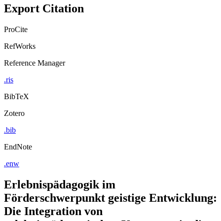
Export Citation
ProCite
RefWorks
Reference Manager
.ris
BibTeX
Zotero
.bib
EndNote
.enw
Erlebnispädagogik im
Förderschwerpunkt geistige Entwicklung:
Die Integration von