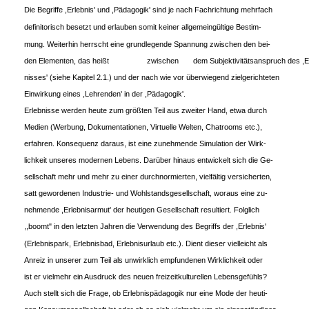
Die Begriffe ,Erlebnis' und ,Pädagogik' sind je nach Fachrichtung mehrfach
definitorisch besetzt und erlauben somit keiner allgemeingültige Bestim-
mung. Weiterhin herrscht eine grundlegende Spannung zwischen den bei-
den Elementen, das heißt
zwischen
dem Subjektivitätsanspruch des ,E
nisses' (siehe Kapitel 2.1.) und der nach wie vor überwiegend zielgerichteten
Einwirkung eines ,Lehrenden' in der ,Pädagogik'.
Erlebnisse werden heute zum größten Teil aus zweiter Hand, etwa durch
Medien (Werbung, Dokumentationen, Virtuelle Welten, Chatrooms etc.),
erfahren. Konsequenz daraus, ist eine zunehmende Simulation der Wirk-
lichkeit unseres modernen Lebens. Darüber hinaus entwickelt sich die Ge-
sellschaft mehr und mehr zu einer durchnormierten, vielfältig versicherten,
satt gewordenen Industrie- und Wohlstandsgesellschaft, woraus eine zu-
nehmende ,Erlebnisarmut' der heutigen Gesellschaft resultiert. Folglich
,,boomt" in den letzten Jahren die Verwendung des Begriffs der ,Erlebnis'
(Erlebnispark, Erlebnisbad, Erlebnisurlaub etc.). Dient dieser vielleicht als
Anreiz in unserer zum Teil als unwirklich empfundenen Wirklichkeit oder
ist er vielmehr ein Ausdruck des neuen freizeitkulturellen Lebensgefühls?
Auch stellt sich die Frage, ob Erlebnispädagogik nur eine Mode der heuti-