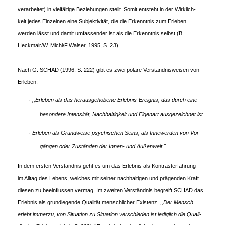
verarbeitet) in vielfältige Beziehungen stellt. Somit entsteht in der Wirklich-
keit jedes Einzelnen eine Subjektivität, die die Erkenntnis zum Erleben
werden lässt und damit umfassender ist als die Erkenntnis selbst (B.
Heckmair/W. Michl/F.Walser, 1995, S. 23).
Nach G. SCHAD (1996, S. 222) gibt es zwei polare Verständnisweisen von
Erleben:
·
,,Erleben als das herausgehobene Erlebnis-Ereignis, das durch eine
besondere Intensität, Nachhaltigkeit und Eigenart ausgezeichnet ist
·
Erleben als Grundweise psychischen Seins, als Innewerden von Vor-
gängen oder Zuständen der Innen- und Außenwelt."
In dem ersten Verständnis geht es um das Erlebnis als Kontrasterfahrung
im Alltag des Lebens, welches mit seiner nachhaltigen und prägenden Kraft
diesen zu beeinflussen vermag. Im zweiten Verständnis begreift SCHAD das
Erlebnis als grundlegende Qualität menschlicher Existenz.
,,Der Mensch
erlebt immerzu, von Situation zu Situation verschieden ist lediglich die Quali-