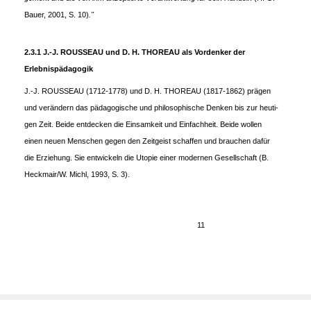
Bauer, 2001, S. 10)
."
2.3.1 J.-J. ROUSSEAU und D. H. THOREAU als Vordenker der
Erlebnispädagogik
J.-J. ROUSSEAU (1712-1778) und D. H. THOREAU (1817-1862) prägen
und verändern das pädagogische und philosophische Denken bis zur heuti-
gen Zeit. Beide entdecken die Einsamkeit und Einfachheit. Beide wollen
einen neuen Menschen gegen den Zeitgeist schaffen und brauchen dafür
die Erziehung. Sie entwickeln die Utopie einer modernen Gesellschaft (B.
Heckmair/W. Michl, 1993, S. 3).
11