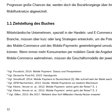
Prognosen große Chancen dar, werden doch die Bezahlvorgänge über ih
Mobilfunknetze abgewickelt.
1.1 Zielstellung des Buches
Mittelständische Unternehmen, speziell in der Handels- und E-Commerc
Branche, müssen über kurz oder lang Strategien entwickeln, um die Pot
des Mobile-Commerce und des Mobile-Payments gewinnbringend umset
können. Wenn immer mehr Konsumenten per mobilem Gerät die Angebo
Mobile-Commerce wahrnehmen, müssen die Geschäftsmodelle der jewei
Vgl. Pousttchi, 2014: Mobile Payment ­ Status und Perspektiven
4
Vgl. Deutsche Post AG, 2015: Handyporto
5
Vgl. Strudthoff, 2014: Mobile Payment in Deutschland (3): Wie schnell wird der Markt wac
6
Vgl. GFM Nachrichten, 2013: Studie: Mobile-Payments vor starkem Wachstum
7
Vgl. Kleine, Venzin et. al., 2012: Mobile Payment ­ wohin geht die Reise? S. 1
8
Vgl. Kleine, Venzin et. al., 2012: Mobile Payment ­ wohin geht die Reise? S. 2
9
Vgl. Gillen, 2013: Bis 2017: Weltweit über fünf Milliarden Handy-Nutzer erwartet
10
12