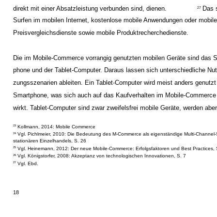
direkt mit einer Absatzleistung verbunden sind, dienen.
Das 
27
Surfen im mobilen Internet, kostenlose mobile Anwendungen oder mobil
Preisvergleichsdienste sowie mobile Produktrecherchedienste.
Die im Mobile-Commerce vorrangig genutzten mobilen Geräte sind das 
phone und der Tablet-Computer. Daraus lassen sich unterschiedliche Nut
zungsszenarien ableiten. Ein Tablet-Computer wird meist anders genutzt 
Smartphone, was sich auch auf das Kaufverhalten im Mobile-Commerce
wirkt. Tablet-Computer sind zwar zweifelsfrei mobile Geräte, werden abe
Kollmann, 2014: Mobile Commerce
23
Vgl. Pichlmeier, 2010: Die Bedeutung des M-Commerce als eigenständige Multi-Channel-
24
stationären Einzelhandels, S. 26
Vgl. Heinemann, 2012: Der neue Mobile-Commerce: Erfolgsfaktoren und Best Practices, 
25
Vgl. Königstorfer, 2008: Akzeptanz von technologischen Innovationen, S. 7
26
Vgl. Ebd.
27
18