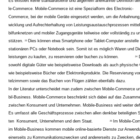
Es existiert keine standardisierte und allgemein anerkannte Definition de
le-Commerce. Mobile-Commerce ist eine Spezialform des Electronic-
Commerce, bei der mobile Geräte eingesetzt werden, um die Anbahnung
wicklung und Aufrechterhaltung von Leistungsaustauschprozessen mitte
bilfunknetzen und mobiler Zugangsgeräte teilweise oder vollständig zu un
stützen.
Dies können etwa Smartphone oder Tablet-Computer anstelle
23
stationären PCs oder Notebook sein. Somit ist es möglich Waren und Di
leistungen zu kaufen, zu reservieren oder buchen zu können.
24
sowohl digitale Güter wie beispielsweise Downloads als auch physische
wie beispielsweise Bücher oder Elektronikprodukte. Die Reservierung vo
telzimmern sowie das Buchen von Flügen zählen ebenfalls dazu.
In der Literatur unterscheidet man zudem zwischen Mobile-Commerce u
bil-Business. Mobile-Commerce beschränkt sich dabei auf das Zusamme
zwischen Konsument und Unternehmen. Mobile-Business wird weiter defi
Es umfasst alle Geschäftsprozesse zwischen allen denkbar beteiligten 
ten ­ Konsument, Unternehmen und dem Staat.
Im Mobile-Co
26
im Mobile-Business kommen mobile online-basierte Dienste zur Anwend
einerseits zu Kommunikationszwecken und andererseits zu Zwecken, die