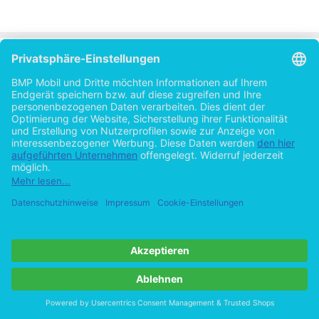
überwiegend zuhause von einer oder mehr Personen genutzt. Ein Smart
hingegen ist durch seine Größe mobiler als ein Tablet-Computer und in d
gel personengebunden sowie ein ständiger Begleiter.
2.3 Entwicklung des Mobile-Commerce
Das Surfen mit mobilen Geräten im Internet ist bereits seit der Einführu
Wireless Application Protocols (WAP-Standard) im Jahr 1997 möglich.
genommen handelte es sich dabei nicht um das Internet, wie es von sta
Computern aus erreichbar ist, sondern um speziell für Mobiltelefone aufb
te Seiten mit Text- und Bildinhalt.
Die Datenraten bei WAP lagen be
29
14,4 kBit/s im GSM-Netz.
In der Folge konnte sich der WAP-Standa
30