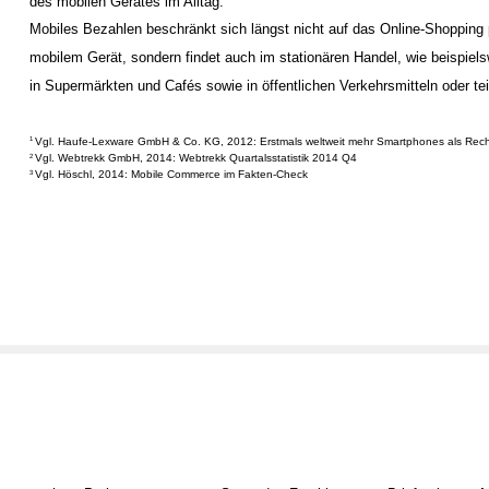
des mobilen Gerätes im Alltag.
Mobiles Bezahlen beschränkt sich längst nicht auf das Online-Shopping 
mobilem Gerät, sondern findet auch im stationären Handel, wie beispiel
in Supermärkten und Cafés sowie in öffentlichen Verkehrsmitteln oder te
Vgl. Haufe-Lexware GmbH & Co. KG, 2012: Erstmals weltweit mehr Smartphones als Rech
1
Vgl. Webtrekk GmbH, 2014: Webtrekk Quartalsstatistik 2014 Q4
2
Vgl. Höschl, 2014: Mobile Commerce im Fakten-Check
3