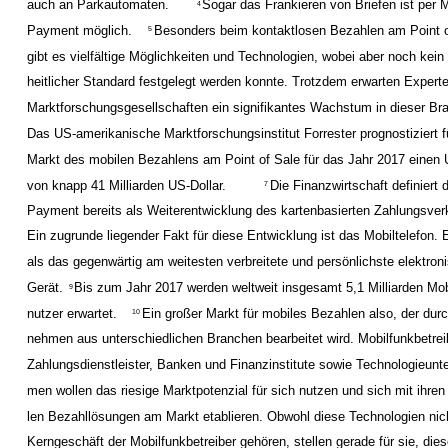
auch an Parkautomaten.
Sogar das Frankieren von Briefen ist per M
4
Payment möglich.
Besonders beim kontaktlosen Bezahlen am Point o
5
gibt es vielfältige Möglichkeiten und Technologien, wobei aber noch kein 
heitlicher Standard festgelegt werden konnte. Trotzdem erwarten Expert
Marktforschungsgesellschaften ein signifikantes Wachstum in dieser Br
Das US-amerikanische Marktforschungsinstitut Forrester prognostiziert f
Markt des mobilen Bezahlens am Point of Sale für das Jahr 2017 einen
von knapp 41 Milliarden US-Dollar.
Die Finanzwirtschaft definiert 
7
Payment bereits als Weiterentwicklung des kartenbasierten Zahlungsver
Ein zugrunde liegender Fakt für diese Entwicklung ist das Mobiltelefon. E
als das gegenwärtig am weitesten verbreitete und persönlichste elektron
Gerät.
Bis zum Jahr 2017 werden weltweit insgesamt 5,1 Milliarden Mob
9
nutzer erwartet.
Ein großer Markt für mobiles Bezahlen also, der durc
10
nehmen aus unterschiedlichen Branchen bearbeitet wird. Mobilfunkbetrei
Zahlungsdienstleister, Banken und Finanzinstitute sowie Technologieunt
men wollen das riesige Marktpotenzial für sich nutzen und sich mit ihren
len Bezahllösungen am Markt etablieren. Obwohl diese Technologien ni
Kerngeschäft der Mobilfunkbetreiber gehören, stellen gerade für sie, die