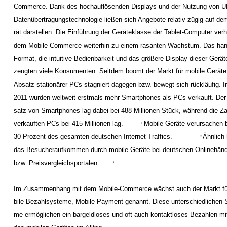
Commerce. Dank des hochauflösenden Displays und der Nutzung von 
Datenübertragungstechnologie ließen sich Angebote relativ zügig auf de
rät darstellen. Die Einführung der Geräteklasse der Tablet-Computer verh
dem Mobile-Commerce weiterhin zu einem rasanten Wachstum. Das han
Format, die intuitive Bedienbarkeit und das größere Display dieser Gerät
zeugten viele Konsumenten. Seitdem boomt der Markt für mobile Geräte
Absatz stationärer PCs stagniert dagegen bzw. bewegt sich rückläufig. 
2011 wurden weltweit erstmals mehr Smartphones als PCs verkauft. Der
satz von Smartphones lag dabei bei 488 Millionen Stück, während die Za
verkauften PCs bei 415 Millionen lag.
Mobile Geräte verursachen b
1
30 Prozent des gesamten deutschen Internet-Traffics.
Ähnlich 
2
das Besucheraufkommen durch mobile Geräte bei deutschen Onlinehänd
bzw. Preisvergleichsportalen.
3
Im Zusammenhang mit dem Mobile-Commerce wächst auch der Markt fü
bile Bezahlsysteme, Mobile-Payment genannt. Diese unterschiedlichen 
me ermöglichen ein bargeldloses und oft auch kontaktloses Bezahlen mi