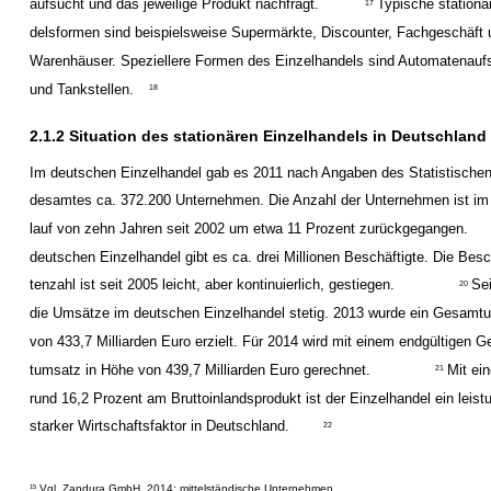
aufsucht und das jeweilige Produkt nachfragt.
Typische stationä
17
delsformen sind beispielsweise Supermärkte, Discounter, Fachgeschäft
Warenhäuser. Speziellere Formen des Einzelhandels sind Automatenaufs
und Tankstellen.
18
2.1.2 Situation des stationären Einzelhandels in Deutschland
Im deutschen Einzelhandel gab es 2011 nach Angaben des Statistische
desamtes ca. 372.200 Unternehmen. Die Anzahl der Unternehmen ist im
lauf von zehn Jahren seit 2002 um etwa 11 Prozent zurückgegangen.
deutschen Einzelhandel gibt es ca. drei Millionen Beschäftigte. Die Besc
tenzahl ist seit 2005 leicht, aber kontinuierlich, gestiegen.
Sei
20
die Umsätze im deutschen Einzelhandel stetig. 2013 wurde ein Gesamt
von 433,7 Milliarden Euro erzielt. Für 2014 wird mit einem endgültigen 
tumsatz in Höhe von 439,7 Milliarden Euro gerechnet.
Mit ei
21
rund 16,2 Prozent am Bruttoinlandsprodukt ist der Einzelhandel ein leist
starker Wirtschaftsfaktor in Deutschland.
22
Vgl. Zandura GmbH, 2014: mittelständische Unternehmen
15