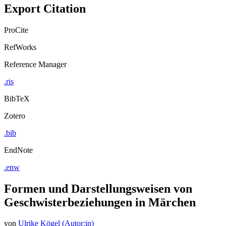
Export Citation
ProCite
RefWorks
Reference Manager
.ris
BibTeX
Zotero
.bib
EndNote
.enw
Formen und Darstellungsweisen von
Geschwisterbeziehungen in Märchen
von
Ulrike Kögel (Autor:in)