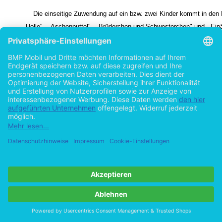
Die einseitige Zuwendung auf ein bzw. zwei Kinder kommt in den
Holle", ,,Aschenputtel", ,,Brüderchen und Schwesterchen" und ,,Einä
äuglein und Dreiäuglein" vor. Die zwei älteren Brüder im Märchen ,,D
identifizieren sich in keiner Weise mit ihrem ,,einfältigen" Bruder. In
sind die Geschwister sehr unterschiedlich und haben keine Sympathi
Der Identifikationsgrad innerhalb der Geschwisterbeziehung kann sich i
verändern. ,,Voraussetzung für geschwisterliche Identifikationen sind le
fühle wie Nähe, Sympathie, Zuneigung, Bewunderung, d.h. eine grundsät
Wahrnehmung des Geschwisters."
43
Darstellungsweisen
5.2
Gute Geschwisterbeziehungen
5.2.1
5.2.1.1 Brüderchen und Schwesterchen
Das Märchen: