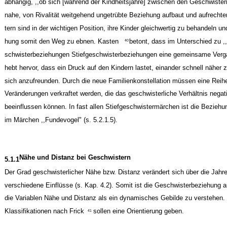
abhängig, ,,ob sich [während der Kindheitsjahre] zwischen den Geschwistern
nahe, von Rivalität weitgehend ungetrübte Beziehung aufbaut und aufrechter
tern sind in der wichtigen Position, ihre Kinder gleichwertig zu behandeln u
hung somit den Weg zu ebnen. Kasten
betont, dass im Unterschied zu 
40
schwisterbeziehungen Stiefgeschwisterbeziehungen eine gemeinsame Vergan
hebt hervor, dass ein Druck auf den Kindern lastet, einander schnell nähe
sich anzufreunden. Durch die neue Familienkonstellation müssen eine Rei
Veränderungen verkraftet werden, die das geschwisterliche Verhältnis negati
beeinflussen können. In fast allen Stiefgeschwistermärchen ist die Beziehu
im Märchen ,,Fundevogel" (s. 5.2.1.5).
Nähe und Distanz bei Geschwistern
5.1.1
Der Grad geschwisterlicher Nähe bzw. Distanz verändert sich über die Jahr
verschiedene Einflüsse (s. Kap. 4.2). Somit ist die Geschwisterbeziehung 
die Variablen Nähe und Distanz als ein dynamisches Gebilde zu verstehen.
Klassifikationen nach Frick
sollen eine Orientierung geben.
41