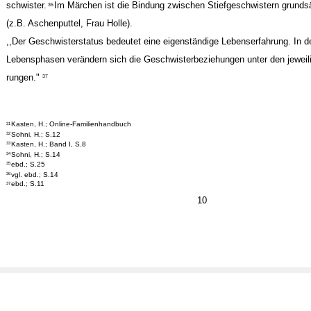
schwister.
Im Märchen ist die Bindung zwischen Stiefgeschwistern grundsä
36
(z.B. Aschenputtel, Frau Holle).
,,Der Geschwisterstatus bedeutet eine eigenständige Lebenserfahrung. In 
Lebensphasen verändern sich die Geschwisterbeziehungen unter den jeweil
rungen."
37
Kasten, H.; Online-Familienhandbuch
31
Sohni, H.; S.12
32
Kasten, H.; Band I, S.8
33
Sohni, H.; S.14
34
ebd.; S.25
35
vgl. ebd.; S.14
36
ebd.; S.11
37
10