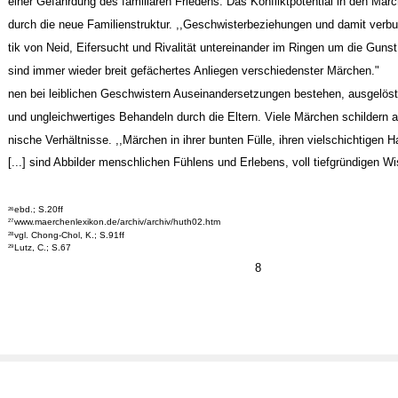
einer Gefährdung des familiären Friedens. Das Konfliktpotential in den Märc
durch die neue Familienstruktur. ,,Geschwisterbeziehungen und damit verb
tik von Neid, Eifersucht und Rivalität untereinander im Ringen um die Gunst 
sind immer wieder breit gefächertes Anliegen verschiedenster Märchen."
nen bei leiblichen Geschwistern Auseinandersetzungen bestehen, ausgelös
und ungleichwertiges Behandeln durch die Eltern. Viele Märchen schildern 
nische Verhältnisse. ,,Märchen in ihrer bunten Fülle, ihren vielschichtigen 
[...] sind Abbilder menschlichen Fühlens und Erlebens, voll tiefgründigen W
ebd.; S.20ff
26
www.maerchenlexikon.de/archiv/archiv/huth02.htm
27
vgl. Chong-Chol, K.; S.91ff
28
Lutz, C.; S.67
29
8