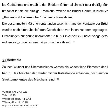
les Gedächtnis und erzählte den Brüdern Grimm allein weit über dreißig Mä
umsonst ist sie die einzige Erzählerin, welche die Brüder Grimm in ihrem V
,,Kinder- und Hausmärchen" namentlich erwähnen.
Die gesammelten Märchen entstanden also nicht aus der Fantasie der Brü
wurden nach alten überlieferten Geschichten von ihnen zusammengetragen.
Erzählungen nur gering überarbeitet, d.h. nur in Ausdruck und Aussage gefo
wollten es ,,so getreu wie möglich nacherzählen".
24
Merkmale
3.3
Zauber, Wunder und Übernatürliches werden als wesentliche Elemente des
hen.
,,Das Märchen darf weder mit der Katastrophe anfangen, noch aufhör
25
Strukturmerkmale des Märchens sind:
26
Chong-Chol, K.; S.11
16
ebd.; S.45
17
Michaelis-Jena, R.; S.42
18
Chong-Chol, K.; S.48
19
vgl. Michaelis-Jena, R.; S.42ff
20