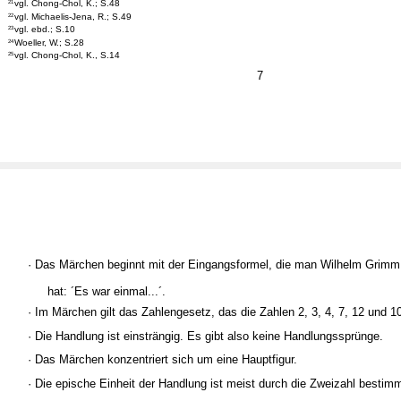
vgl. Chong-Chol, K.; S.48
21
vgl. Michaelis-Jena, R.; S.49
22
vgl. ebd.; S.10
23
Woeller, W.; S.28
24
vgl. Chong-Chol, K., S.14
25
7
· Das Märchen beginnt mit der Eingangsformel, die man Wilhelm Grim
hat: ´Es war einmal...´.
· Im Märchen gilt das Zahlengesetz, das die Zahlen 2, 3, 4, 7, 12 und 1
· Die Handlung ist einsträngig. Es gibt also keine Handlungssprünge.
· Das Märchen konzentriert sich um eine Hauptfigur.
· Die epische Einheit der Handlung ist meist durch die Zweizahl bestimm