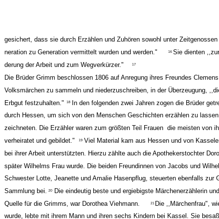
gesichert, dass sie durch Erzählen und Zuhören sowohl unter Zeitgenossen
neration zu Generation vermittelt wurden und werden."
Sie dienten ,,zu
16
derung der Arbeit und zum Wegverkürzer."
17
Die Brüder Grimm beschlossen 1806 auf Anregung ihres Freundes Clemens
Volksmärchen zu sammeln und niederzuschreiben, in der Überzeugung, ,,di
Erbgut festzuhalten."
In den folgenden zwei Jahren zogen die Brüder getr
18
durch Hessen, um sich von den Menschen Geschichten erzählen zu lassen, 
zeichneten. Die Erzähler waren zum größten Teil Frauen ­ die meisten von ih
verheiratet und gebildet."
Viel Material kam aus Hessen und von Kasseler
19
bei ihrer Arbeit unterstützten. Hierzu zählte auch die Apothekerstochter Doro
später Wilhelms Frau wurde. Die beiden Freundinnen von Jacobs und Wilhe
Schwester Lotte, Jeanette und Amalie Hasenpflug, steuerten ebenfalls zu
Sammlung bei.
Die eindeutig beste und ergiebigste Märchenerzählerin und
20
Quelle für die Grimms, war Dorothea Viehmann.
Die ,,Märchenfrau", wi
21
wurde, lebte mit ihrem Mann und ihren sechs Kindern bei Kassel. Sie besa