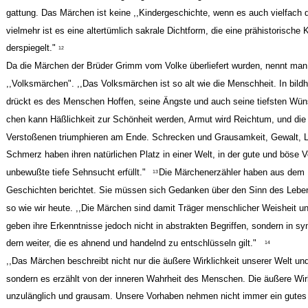
gattung. Das Märchen ist keine ,,Kindergeschichte, wenn es auch vielfach 
vielmehr ist es eine altertümlich sakrale Dichtform, die eine prähistorische K
derspiegelt."
12
Da die Märchen der Brüder Grimm vom Volke überliefert wurden, nennt man
,,Volksmärchen". ,,Das Volksmärchen ist so alt wie die Menschheit. In bild
drückt es des Menschen Hoffen, seine Ängste und auch seine tiefsten Wün
chen kann Häßlichkeit zur Schönheit werden, Armut wird Reichtum, und d
Verstoßenen triumphieren am Ende. Schrecken und Grausamkeit, Gewalt, 
Schmerz haben ihren natürlichen Platz in einer Welt, in der gute und böse 
unbewußte tiefe Sehnsucht erfüllt."
Die Märchenerzähler haben aus dem 
13
Geschichten berichtet. Sie müssen sich Gedanken über den Sinn des Leb
so wie wir heute. ,,Die Märchen sind damit Träger menschlicher Weisheit u
geben ihre Erkenntnisse jedoch nicht in abstrakten Begriffen, sondern in sy
dern weiter, die es ahnend und handelnd zu entschlüsseln gilt."
14
,,Das Märchen beschreibt nicht nur die äußere Wirklichkeit unserer Welt u
sondern es erzählt von der inneren Wahrheit des Menschen. Die äußere Wirkl
unzulänglich und grausam. Unsere Vorhaben nehmen nicht immer ein gutes