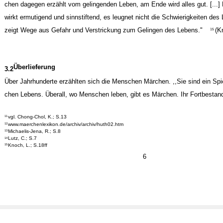
chen dagegen erzählt vom gelingenden Leben, am Ende wird alles gut. [...
wirkt ermutigend und sinnstiftend, es leugnet nicht die Schwierigkeiten des
zeigt Wege aus Gefahr und Verstrickung zum Gelingen des Lebens."
(K
15
Überlieferung
3.2
Über Jahrhunderte erzählten sich die Menschen Märchen. ,,Sie sind ein Spi
chen Lebens. Überall, wo Menschen leben, gibt es Märchen. Ihr Fortbestan
vgl. Chong-Chol, K.; S.13
11
www.maerchenlexikon.de/archiv/archiv/huth02.htm
12
Michaelis-Jena, R.; S.8
13
Lutz, C.; S.7
14
Knoch, L.; S.18ff
15
6