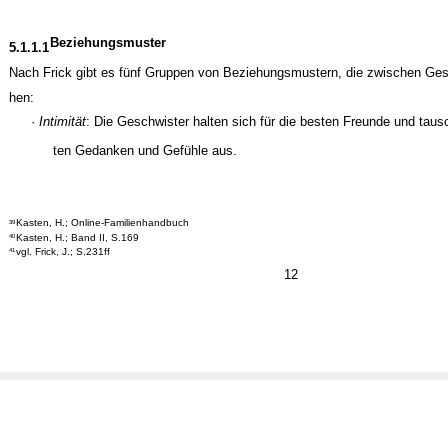
Beziehungsmuster
5.1.1.1
Nach Frick gibt es fünf Gruppen von Beziehungsmustern, die zwischen Ges
hen:
·
Intimität
: Die Geschwister halten sich für die besten Freunde und tausc
ten Gedanken und Gefühle aus.
Kasten, H.; Online-Familienhandbuch
39
Kasten, H.; Band II, S.169
40
vgl. Frick, J.; S.231ff
41
12