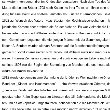
schwistern, von denen drei im Kindesalter verstarben. Nach dem Tod des Va
Mutter die beiden Brüder 1798 nach Kassel zu ihrer Tante, um ihnen eine 
dung für eine eventuelle spätere Laufbahn als Juristen zu ermöglichen. Be
1802 auf Wunsch des Vaters
das Studium der Rechtswissenschaften in M
2
juristische Karriere aber strebten die Brüder nicht an. Es war vielmehr die Lit
begeisterte. Jacob und Wilhelm lernten bald Clemens Brentano und Achim 
nen. Gemeinsam begannen die vier jungen Männer mit der Sammlung alter 
lieder.
Außerdem wurden sie von Brentano auf die Märchenüberlieferunge
3
gemacht.
Somit interessierten sich Jacob und Wilhelm mehr und mehr für 
4
nisse. In dieser Zeit eines sparsamen und zurückgezogenen Lebens nach 
schluss 1806 war der Beginn der Sammlung von Märchen, die uns heute als
werke der Brüder bekannt ist.
1812 wurde die gemeinsame Sammlung der Brüder zu Weihnachten veröffentl
Band der ,,Kinder- und Hausmärchen".
Im Vorwort erwähnen Grimms, da
5
,,Treue und Wahrheit" des Inhaltes ankomme und dass sie aus eigenen Mitte
gesetzt haben.
,,Im Gegensatz zu Literaten des 18. Jahrhunderts, die Märch
6
fen und es oft kapriziös umgestalteten, behandelten sie die Märchen als W
tand. Das bedeutete, es so getreu wie möglich nachzuerzählen."
Für die 
7