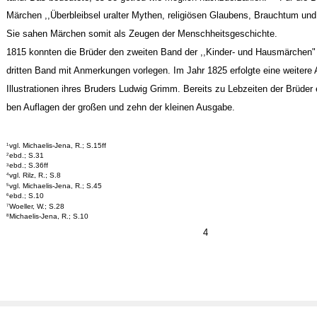
Märchen ,,Überbleibsel uralter Mythen, religiösen Glaubens, Brauchtum un
Sie sahen Märchen somit als Zeugen der Menschheitsgeschichte.
1815 konnten die Brüder den zweiten Band der ,,Kinder- und Hausmärchen"
dritten Band mit Anmerkungen vorlegen. Im Jahr 1825 erfolgte eine weitere
Illustrationen ihres Bruders Ludwig Grimm. Bereits zu Lebzeiten der Brüder 
ben Auflagen der großen und zehn der kleinen Ausgabe.
vgl. Michaelis-Jena, R.; S.15ff
1
ebd.; S.31
2
ebd.; S.36ff
3
vgl. Rilz, R.; S.8
4
vgl. Michaelis-Jena, R.; S.45
5
ebd.; S.10
6
Woeller, W.; S.28
7
Michaelis-Jena, R.; S.10
8
4