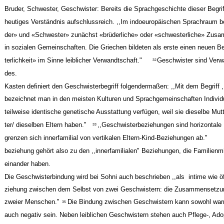
Bruder, Schwester, Geschwister: Bereits die Sprachgeschichte dieser Begriff
heutiges Verständnis aufschlussreich. ,,Im indoeuropäischen Sprachraum 
der» und «Schwester» zunächst «brüderliche» oder «schwesterliche» Zusa
in sozialen Gemeinschaften. Die Griechen bildeten als erste einen neuen B
terlichkeit» im Sinne leiblicher Verwandtschaft."
Geschwister sind Verw
32
des.
Kasten definiert den Geschwisterbegriff folgendermaßen: ,,Mit dem Begriff 
bezeichnet man in den meisten Kulturen und Sprachgemeinschaften Individu
teilweise identische genetische Ausstattung verfügen, weil sie dieselbe Mut
ter/ dieselben Eltern haben."
,,Geschwisterbeziehungen sind horizontale
33
grenzen sich innerfamilial von vertikalen Eltern-Kind-Beziehungen ab."
beziehung gehört also zu den ,,innerfamilialen" Beziehungen, die Familienmit
einander haben.
Die Geschwisterbindung wird bei Sohni auch beschrieben ,,als ­ intime wie öff
ziehung zwischen dem Selbst von zwei Geschwistern: die Zusammensetzung
zweier Menschen."
Die Bindung zwischen Geschwistern kann sowohl warm
35
auch negativ sein. Neben leiblichen Geschwistern stehen auch Pflege-, Adop