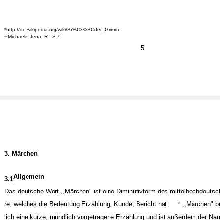
http://de.wikipedia.org/wiki/Br%C3%BCder_Grimm
9
Michaelis-Jena, R.; S.7
10
5
3. Märchen
Allgemein
3.1
Das deutsche Wort ,,Märchen" ist eine Diminutivform des mittelhochdeuts
re, welches die Bedeutung Erzählung, Kunde, Bericht hat.
,,Märchen" b
11
lich eine kurze, mündlich vorgetragene Erzählung und ist außerdem der Name