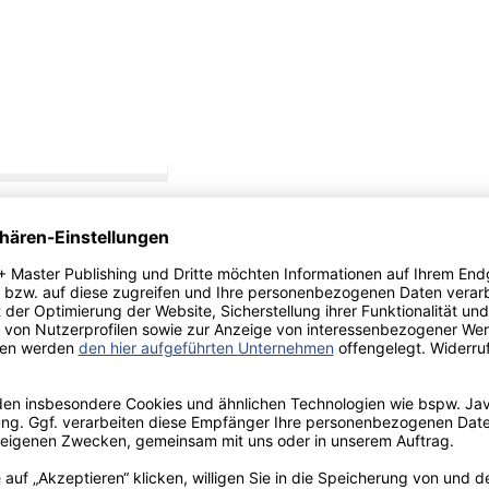
hre war es für
iebsmittel-
n übertraf die
che Kreditmarkt