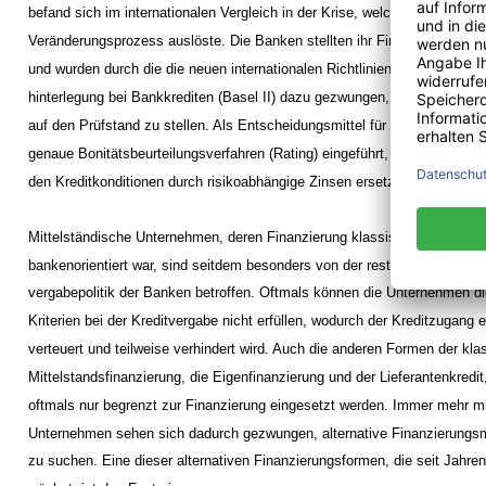
befand sich im internationalen Vergleich in der Krise, welche einen umf
Veränderungsprozess auslöste. Die Banken stellten ihr Firmenkundenges
und wurden durch die die neuen internationalen Richtlinien zur Eigenkapit
hinterlegung bei Bankkrediten (Basel II) dazu gezwungen, ihr gesamtes Kr
auf den Prüfstand zu stellen. Als Entscheidungsmittel für die Kreditverg
genaue Bonitätsbeurteilungsverfahren (Rating) eingeführt, und die Einhei
den Kreditkonditionen durch risikoabhängige Zinsen ersetzt.
Mittelständische Unternehmen, deren Finanzierung klassischerweise fast
bankenorientiert war, sind seitdem besonders von der restriktiveren Kredi
vergabepolitik der Banken betroffen. Oftmals können die Unternehmen d
Kriterien bei der Kreditvergabe nicht erfüllen, wodurch der Kreditzugang 
verteuert und teilweise verhindert wird. Auch die anderen Formen der kl
Mittelstandsfinanzierung, die Eigenfinanzierung und der Lieferantenkredi
oftmals nur begrenzt zur Finanzierung eingesetzt werden. Immer mehr mi
Unternehmen sehen sich dadurch gezwungen, alternative Finanzierungsm
zu suchen. Eine dieser alternativen Finanzierungsformen, die seit Jahren 