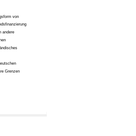
ngsform von
ndsfinanzierung
h andere
chen
tändisches
deutschen
ihre Grenzen