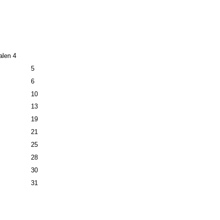
alen 4
5
6
10
13
19
21
25
28
30
31