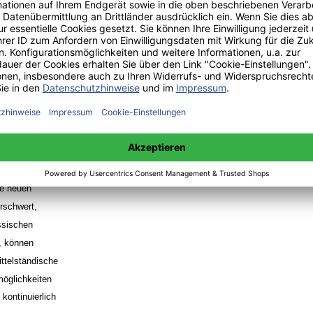
assenden
chäft in Frage
al-
editportfolio
abe wurden
tszinsen bei
 ausschließlich
t-
ie neuen
erschwert,
assischen
t, können
ttelständische
öglichkeiten
kontinuierlich