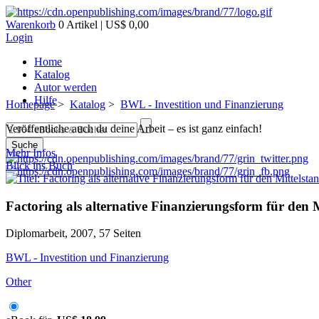
Warenkorb
0 Artikel | US$ 0,00
Login
Home
Katalog
Autor werden
Hilfe
Homepage
>
Katalog
>
BWL - Investition und Finanzierung
Veröffentliche auch du deine Arbeit – es ist ganz einfach!
Suche
Mehr Infos
Blick ins Buch
Factoring als alternative Finanzierungsform für den 
Diplomarbeit, 2007, 57 Seiten
BWL - Investition und Finanzierung
Other