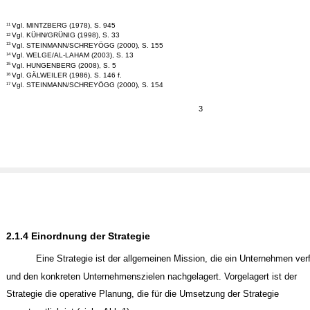
Vgl. MINTZBERG (1978), S. 945
11
Vgl. KÜHN/GRÜNIG (1998), S. 33
12
Vgl. STEINMANN/SCHREYÖGG (2000), S. 155
13
Vgl. WELGE/AL-LAHAM (2003), S. 13
14
Vgl. HUNGENBERG (2008), S. 5
15
Vgl. GÄLWEILER (1986), S. 146 f.
16
Vgl. STEINMANN/SCHREYÖGG (2000), S. 154
17
3
2.1.4 Einordnung der Strategie
Eine Strategie ist der allgemeinen Mission, die ein Unternehmen verf
und den konkreten Unternehmenszielen nachgelagert. Vorgelagert ist der
Strategie die operative Planung, die für die Umsetzung der Strategie