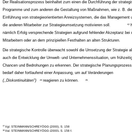
Der Realisationsprozess beinhaltet zum einen die Durchführung der strateg
Programme und zum anderen die Gestaltung von Maßnahmen, wie z. B. di
Einführung von strategieorientierten Anreizsystemen, die das Management 
die anderen Mitarbeiter zur Strategieumsetzung motivieren soll.
42
nämlich Erfolg versprechende Strategien aufgrund fehlender Akzeptanz bei 
Mitarbeitern oder an dem prinzipiellen Festhalten an alten Strukturen.
Die strategische Kontrolle überwacht sowohl die Umsetzung der Strategie a
auch die Entwicklung der Umwelt- und Unternehmenssituation, um frühzeiti
Chancen und Bedrohungen zu erkennen. Der strategische Planungsprozess
bedarf daher fortlaufend einer Anpassung, um auf Veränderungen
(,,Diskontinuitäten")
reagieren zu können.
44
45
Vgl. STEINMANN/SCHREYÖGG (2000), S. 158
37
Vgl. STEINMANN/SCHREYÖGG (2000), S. 158 f.
38