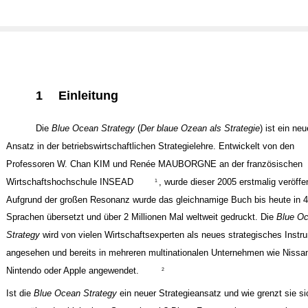
1
Einleitung
Die
Blue Ocean Strategy
(
Der blaue Ozean als Strategie
) ist ein neu
Ansatz in der betriebswirtschaftlichen Strategielehre. Entwickelt von den
Professoren W. Chan KIM und Renée MAUBORGNE an der französischen
Wirtschaftshochschule INSEAD
, wurde dieser 2005 erstmalig veröffen
1
Aufgrund der großen Resonanz wurde das gleichnamige Buch bis heute in 
Sprachen übersetzt und über 2 Millionen Mal weltweit gedruckt. Die
Blue O
Strategy
wird von vielen Wirtschaftsexperten als neues strategisches Instr
angesehen und bereits in mehreren multinationalen Unternehmen wie Nissa
Nintendo oder Apple angewendet.
2
Ist die
Blue Ocean Strategy
ein neuer Strategieansatz und wie grenzt sie si