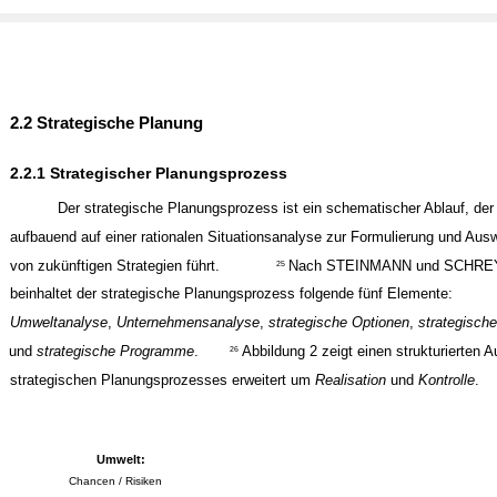
2.2 Strategische Planung
2.2.1 Strategischer Planungsprozess
Der strategische Planungsprozess ist ein schematischer Ablauf, der
aufbauend auf einer rationalen Situationsanalyse zur Formulierung und Aus
von zukünftigen Strategien führt.
Nach STEINMANN und SCHR
25
beinhaltet der strategische Planungsprozess folgende fünf Elemente:
Umweltanalyse
,
Unternehmensanalyse
,
strategische Optionen
,
strategisch
und
strategische Programme
.
Abbildung 2 zeigt einen strukturierten A
26
strategischen Planungsprozesses erweitert um
Realisation
und
Kontrolle
.
Umwelt:
Chancen / Risiken