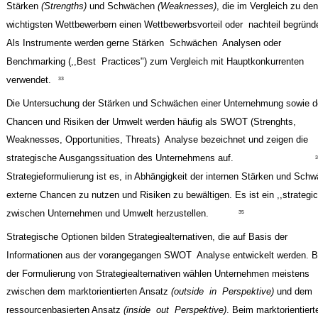
Stärken
(Strengths)
und Schwächen
(Weaknesses)
, die im Vergleich zu den
wichtigsten Wettbewerbern einen Wettbewerbsvorteil oder ­ nachteil begründ
Als Instrumente werden gerne Stärken ­ Schwächen ­ Analysen oder
Benchmarking (,,Best ­ Practices") zum Vergleich mit Hauptkonkurrenten
verwendet.
33
Die Untersuchung der Stärken und Schwächen einer Unternehmung sowie d
Chancen und Risiken der Umwelt werden häufig als SWOT (Strenghts,
Weaknesses, Opportunities, Threats) ­ Analyse bezeichnet und zeigen die
strategische Ausgangssituation des Unternehmens auf.
Strategieformulierung ist es, in Abhängigkeit der internen Stärken und Sch
externe Chancen zu nutzen und Risiken zu bewältigen. Es ist ein ,,strategic 
zwischen Unternehmen und Umwelt herzustellen.
35
Strategische Optionen bilden Strategiealternativen, die auf Basis der
Informationen aus der vorangegangen SWOT ­ Analyse entwickelt werden. B
der Formulierung von Strategiealternativen wählen Unternehmen meistens
zwischen dem marktorientierten Ansatz
(outside ­ in ­ Perspektive)
und dem
ressourcenbasierten Ansatz
(inside ­ out ­ Perspektive)
. Beim marktorientiert