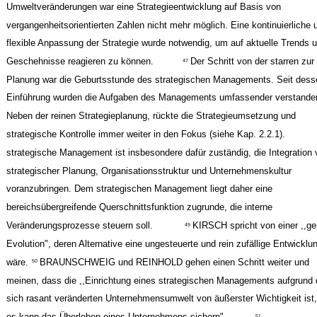
Umweltveränderungen war eine Strategieentwicklung auf Basis von
vergangenheitsorientierten Zahlen nicht mehr möglich. Eine kontinuierliche 
flexible Anpassung der Strategie wurde notwendig, um auf aktuelle Trends 
Geschehnisse reagieren zu können.
Der Schritt von der starren zur 
47
Planung war die Geburtsstunde des strategischen Managements. Seit dess
Einführung wurden die Aufgaben des Managements umfassender verstande
Neben der reinen Strategieplanung, rückte die Strategieumsetzung und
strategische Kontrolle immer weiter in den Fokus (siehe Kap. 2.2.1).
strategische Management ist insbesondere dafür zuständig, die Integration 
strategischer Planung, Organisationsstruktur und Unternehmenskultur
voranzubringen. Dem strategischen Management liegt daher eine
bereichsübergreifende Querschnittsfunktion zugrunde, die interne
Veränderungsprozesse steuern soll.
KIRSCH spricht von einer ,,ge
49
Evolution", deren Alternative eine ungesteuerte und rein zufällige Entwicklu
wäre.
BRAUNSCHWEIG und REINHOLD gehen einen Schritt weiter und
50
meinen, dass die ,,Einrichtung eines strategischen Managements aufgrund 
sich rasant veränderten Unternehmensumwelt von äußerster Wichtigkeit ist, 
es kann das Überleben eines Unternehmens sichern"
.
51