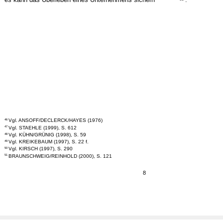
Vgl. ANSOFF/DECLERCK/HAYES (1976)
46
Vgl. STAEHLE (1999), S. 612
47
Vgl. KÜHN/GRÜNIG (1998), S. 59
48
Vgl. KREIKEBAUM (1997), S. 22 f.
49
Vgl. KIRSCH (1997), S. 290
50
BRAUNSCHWEIG/REINHOLD (2000), S. 121
51
8