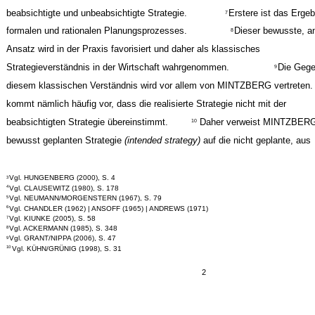
beabsichtigte und unbeabsichtigte Strategie.
Erstere ist das Ergeb
7
formalen und rationalen Planungsprozesses.
Dieser bewusste, a
8
Ansatz wird in der Praxis favorisiert und daher als klassisches
Strategieverständnis in der Wirtschaft wahrgenommen.
Die Gege
9
diesem klassischen Verständnis wird vor allem von MINTZBERG vertreten.
kommt nämlich häufig vor, dass die realisierte Strategie nicht mit der
beabsichtigten Strategie übereinstimmt.
Daher verweist MINTZBERG
10
bewusst geplanten Strategie
(intended strategy)
auf die nicht geplante, aus
Vgl. HUNGENBERG (2000), S. 4
3
Vgl. CLAUSEWITZ (1980), S. 178
4
Vgl. NEUMANN/MORGENSTERN (1967), S. 79
5
Vgl. CHANDLER (1962) | ANSOFF (1965) | ANDREWS (1971)
6
Vgl. KIUNKE (2005), S. 58
7
Vgl. ACKERMANN (1985), S. 348
8
Vgl. GRANT/NIPPA (2006), S. 47
9
Vgl. KÜHN/GRÜNIG (1998), S. 31
10
2