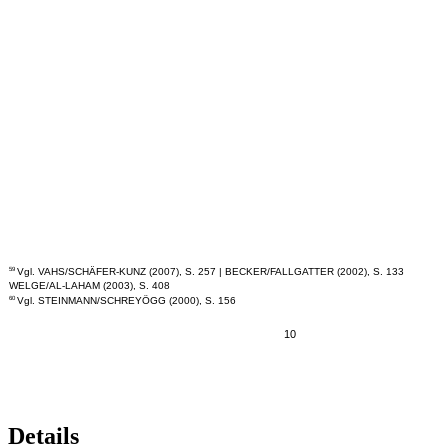
Vgl. VAHS/SCHÄFER-KUNZ (2007), S. 257 | BECKER/FALLGATTER (2002), S. 133
59
WELGE/AL-LAHAM (2003), S. 408
Vgl. STEINMANN/SCHREYÖGG (2000), S. 156
60
10
Details