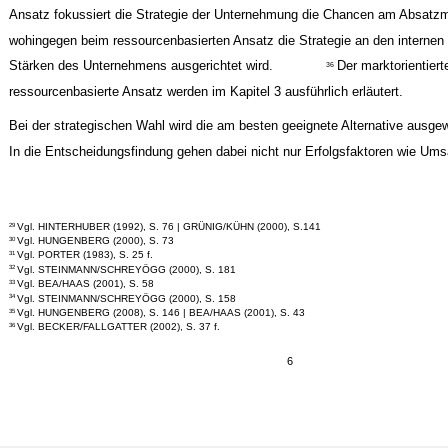
Ansatz fokussiert die Strategie der Unternehmung die Chancen am Absatzm
wohingegen beim ressourcenbasierten Ansatz die Strategie an den internen
Stärken des Unternehmens ausgerichtet wird.
Der marktorientiert
36
ressourcenbasierte Ansatz werden im Kapitel 3 ausführlich erläutert.
Bei der strategischen Wahl wird die am besten geeignete Alternative ausgew
In die Entscheidungsfindung gehen dabei nicht nur Erfolgsfaktoren wie Ums
Vgl. HINTERHUBER (1992), S. 76 | GRÜNIG/KÜHN (2000), S.141
29
Vgl. HUNGENBERG (2000), S. 73
30
Vgl. PORTER (1983), S. 25 f.
31
Vgl. STEINMANN/SCHREYÖGG (2000), S. 181
32
Vgl. BEA/HAAS (2001), S. 58
33
Vgl. STEINMANN/SCHREYÖGG (2000), S. 158
34
Vgl. HUNGENBERG (2008), S. 146 | BEA/HAAS (2001), S. 43
35
Vgl. BECKER/FALLGATTER (2002), S. 37 f.
36
6