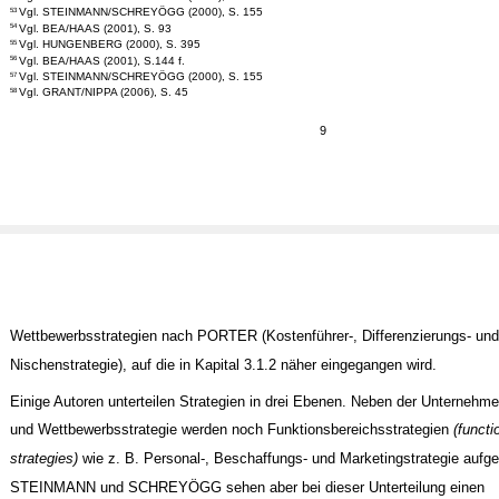
Vgl. STEINMANN/SCHREYÖGG (2000), S. 155
53
Vgl. BEA/HAAS (2001), S. 93
54
Vgl. HUNGENBERG (2000), S. 395
55
Vgl. BEA/HAAS (2001), S.144 f.
56
Vgl. STEINMANN/SCHREYÖGG (2000), S. 155
57
Vgl. GRANT/NIPPA (2006), S. 45
58
9
Wettbewerbsstrategien nach PORTER (Kostenführer-, Differenzierungs- und
Nischenstrategie), auf die in Kapital 3.1.2 näher eingegangen wird.
Einige Autoren unterteilen Strategien in drei Ebenen. Neben der Unternehme
und Wettbewerbsstrategie werden noch Funktionsbereichsstrategien
(functi
strategies)
wie z. B. Personal-, Beschaffungs- und Marketingstrategie aufge
STEINMANN und SCHREYÖGG sehen aber bei dieser Unterteilung einen