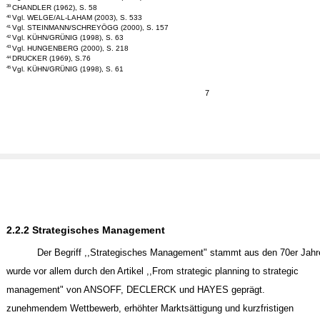
CHANDLER (1962), S. 58
39
Vgl. WELGE/AL-LAHAM (2003), S. 533
40
Vgl. STEINMANN/SCHREYÖGG (2000), S. 157
41
Vgl. KÜHN/GRÜNIG (1998), S. 63
42
Vgl. HUNGENBERG (2000), S. 218
43
DRUCKER (1969), S.76
44
Vgl. KÜHN/GRÜNIG (1998), S. 61
45
7
2.2.2 Strategisches Management
Der Begriff ,,Strategisches Management" stammt aus den 70er Jah
wurde vor allem durch den Artikel ,,From strategic planning to strategic
management" von ANSOFF, DECLERCK und HAYES geprägt.
zunehmendem Wettbewerb, erhöhter Marktsättigung und kurzfristigen