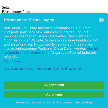
Seiten
Erscheinungsform
Erstausgabe
Erscheinungsjahr
2010
ISBN (Paperback)
9783958203686
ISBN (eBook)
9783958208681
Dateigröße
3.9 MB
Sprache
Deutsch
Institution / Hochschule
Universität Passau
Erscheinungsdatum
2015 (Oktober)
Note
1
Schlagworte
blue
ocean
strategy
darstellung
analyse
instruments
managements
vergleich
unternehmens-
wettbewerbsstrategien
Produktsicherheit
BACHELOR + MASTER Publishing