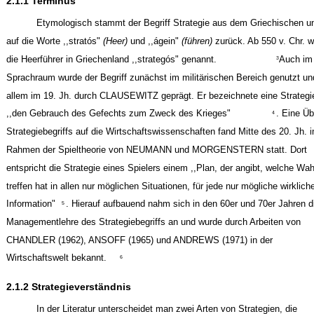
2.1.1 Terminus
Etymologisch stammt der Begriff Strategie aus dem Griechischen u
auf die Worte ,,stratós"
(Heer)
und ,,ágein"
(führen)
zurück. Ab 550 v. Chr. 
die Heerführer in Griechenland ,,strategós" genannt.
Auch im
3
Sprachraum wurde der Begriff zunächst im militärischen Bereich genutzt un
allem im 19. Jh. durch CLAUSEWITZ geprägt. Er bezeichnete eine Strategi
,,den Gebrauch des Gefechts zum Zweck des Krieges"
. Eine Ü
4
Strategiebegriffs auf die Wirtschaftswissenschaften fand Mitte des 20. Jh. 
Rahmen der Spieltheorie von NEUMANN und MORGENSTERN statt. Dort
entspricht die Strategie eines Spielers einem ,,Plan, der angibt, welche Wah
treffen hat in allen nur möglichen Situationen, für jede nur mögliche wirklich
Information"
. Hierauf aufbauend nahm sich in den 60er und 70er Jahren d
5
Managementlehre des Strategiebegriffs an und wurde durch Arbeiten von
CHANDLER (1962), ANSOFF (1965) und ANDREWS (1971) in der
Wirtschaftswelt bekannt.
6
2.1.2 Strategieverständnis
In der Literatur unterscheidet man zwei Arten von Strategien, die