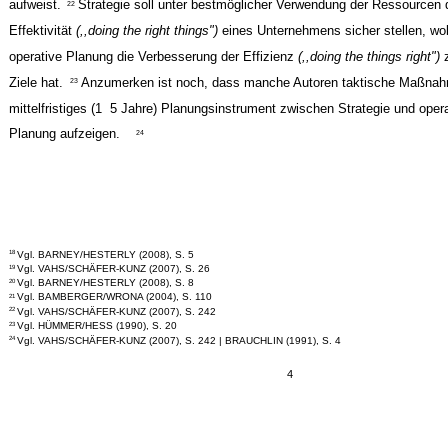
aufweist.
Strategie soll unter bestmöglicher Verwendung der Ressourcen 
22
Effektivität
(,,doing the right things")
eines Unternehmens sicher stellen, wo
operative Planung die Verbesserung der Effizienz
(,,doing the things right")
Ziele hat.
Anzumerken ist noch, dass manche Autoren taktische Maßnah
23
mittelfristiges (1 ­ 5 Jahre) Planungsinstrument zwischen Strategie und oper
Planung aufzeigen.
24
Vgl. BARNEY/HESTERLY (2008), S. 5
18
Vgl. VAHS/SCHÄFER-KUNZ (2007), S. 26
19
Vgl. BARNEY/HESTERLY (2008), S. 8
20
Vgl. BAMBERGER/WRONA (2004), S. 110
21
Vgl. VAHS/SCHÄFER-KUNZ (2007), S. 242
22
Vgl. HÜMMER/HESS (1990), S. 20
23
Vgl. VAHS/SCHÄFER-KUNZ (2007), S. 242 | BRAUCHLIN (1991), S. 4
24
4