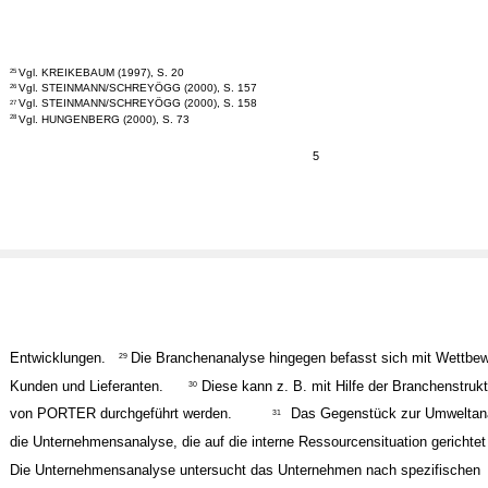
Vgl. KREIKEBAUM (1997), S. 20
25
Vgl. STEINMANN/SCHREYÖGG (2000), S. 157
26
Vgl. STEINMANN/SCHREYÖGG (2000), S. 158
27
Vgl. HUNGENBERG (2000), S. 73
28
5
Entwicklungen.
Die Branchenanalyse hingegen befasst sich mit Wettbew
29
Kunden und Lieferanten.
Diese kann z. B. mit Hilfe der Branchenstruk
30
von PORTER durchgeführt werden.
Das Gegenstück zur Umweltana
31
die Unternehmensanalyse, die auf die interne Ressourcensituation gerichtet 
Die Unternehmensanalyse untersucht das Unternehmen nach spezifischen