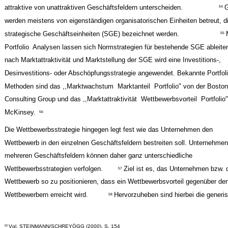
attraktive von unattraktiven Geschäftsfeldern unterscheiden.
G
54
werden meistens von eigenständigen organisatorischen Einheiten betreut, di
strategische Geschäftseinheiten (SGE) bezeichnet werden.
55
Portfolio ­ Analysen lassen sich Normstrategien für bestehende SGE ableite
nach Marktattraktivität und Marktstellung der SGE wird eine Investitions-,
Desinvestitions- oder Abschöpfungsstrategie angewendet. Bekannte Portfolio
Methoden sind das ,,Marktwachstum ­ Marktanteil ­ Portfolio" von der Boston
Consulting Group und das ,,Marktattraktivität ­ Wettbewerbsvorteil ­ Portfolio
McKinsey.
56
Die Wettbewerbsstrategie hingegen legt fest wie das Unternehmen den
Wettbewerb in den einzelnen Geschäftsfeldern bestreiten soll. Unternehmen
mehreren Geschäftsfeldern können daher ganz unterschiedliche
Wettbewerbsstrategien verfolgen.
Ziel ist es, das Unternehmen bzw.
57
Wettbewerb so zu positionieren, dass ein Wettbewerbsvorteil gegenüber de
Wettbewerbern erreicht wird.
Hervorzuheben sind hierbei die generi
58
Vgl. STEINMANN/SCHREYÖGG (2000), S. 154
52