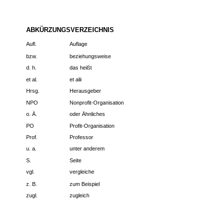
ABKÜRZUNGSVERZEICHNIS
Aufl.
Auflage
bzw.
beziehungsweise
d. h.
das heißt
et al.
et alii
Hrsg.
Herausgeber
NPO
Nonprofit-Organisation
o. Ä.
oder Ähnliches
PO
Profit-Organisation
Prof.
Professor
u. a.
unter anderem
S.
Seite
vgl.
vergleiche
z. B.
zum Beispiel
zugl.
zugleich