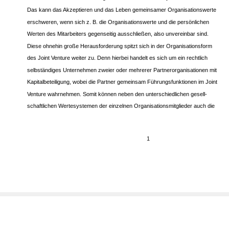
Das kann das Akzeptieren und das Leben gemeinsamer Organisationswerte
erschweren, wenn sich z. B. die Organisationswerte und die persönlichen
Werten des Mitarbeiters gegenseitig ausschließen, also unvereinbar sind.
Diese ohnehin große Herausforderung spitzt sich in der Organisationsform
des Joint Venture weiter zu. Denn hierbei handelt es sich um ein rechtlich
selbständiges Unternehmen zweier oder mehrerer Partnerorganisationen mit
Kapitalbeteiligung, wobei die Partner gemeinsam Führungsfunktionen im Joint
Venture wahrnehmen. Somit können neben den unterschiedlichen gesell-
schaftlichen Wertesystemen der einzelnen Organisationsmitglieder auch die
1