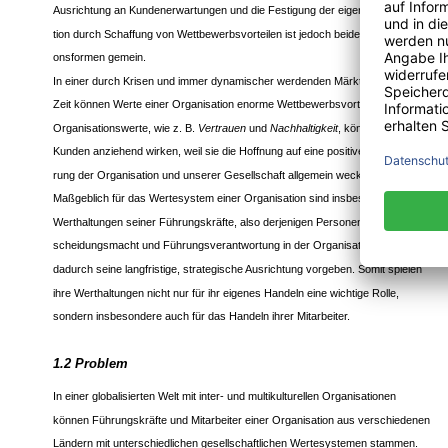
Ausrichtung an Kundenerwartungen und die Festigung der eigenen Marktposi-
tion durch Schaffung von Wettbewerbsvorteilen ist jedoch beiden Organisati-
onsformen gemein.
In einer durch Krisen und immer dynamischer werdenden Märkten geprägten
Zeit können Werte einer Organisation enorme Wettbewerbsvorteile schaffen.
Organisationswerte, wie z. B.
Vertrauen
und
Nachhaltigkeit
, können auf
Kunden anziehend wirken, weil sie die Hoffnung auf eine positive Verände-
rung der Organisation und unserer Gesellschaft allgemein wecken.
Maßgeblich für das Wertesystem einer Organisation sind insbesondere die
Werthaltungen seiner Führungskräfte, also derjenigen Personen, die Ent-
scheidungsmacht und Führungsverantwortung in der Organisation haben und
dadurch seine langfristige, strategische Ausrichtung vorgeben. Somit spielen
ihre Werthaltungen nicht nur für ihr eigenes Handeln eine wichtige Rolle,
sondern insbesondere auch für das Handeln ihrer Mitarbeiter.
1.2 Problem
In einer globalisierten Welt mit inter- und multikulturellen Organisationen
können Führungskräfte und Mitarbeiter einer Organisation aus verschiedenen
Ländern mit unterschiedlichen gesellschaftlichen Wertesystemen stammen.