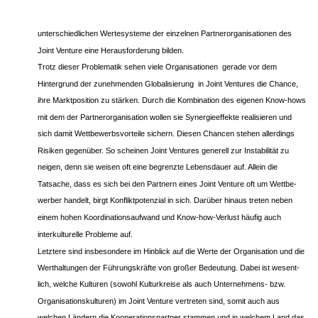
unterschiedlichen Wertesysteme der einzelnen Partnerorganisationen des
Joint Venture eine Herausforderung bilden.
Trotz dieser Problematik sehen viele Organisationen ­ gerade vor dem
Hintergrund der zunehmenden Globalisierung ­ in Joint Ventures die Chance,
ihre Marktposition zu stärken. Durch die Kombination des eigenen Know-hows
mit dem der Partnerorganisation wollen sie Synergieeffekte realisieren und
sich damit Wettbewerbsvorteile sichern. Diesen Chancen stehen allerdings
Risiken gegenüber. So scheinen Joint Ventures generell zur Instabilität zu
neigen, denn sie weisen oft eine begrenzte Lebensdauer auf. Allein die
Tatsache, dass es sich bei den Partnern eines Joint Venture oft um Wettbe-
werber handelt, birgt Konfliktpotenzial in sich. Darüber hinaus treten neben
einem hohen Koordinationsaufwand und Know-how-Verlust häufig auch
interkulturelle Probleme auf.
Letztere sind insbesondere im Hinblick auf die Werte der Organisation und die
Werthaltungen der Führungskräfte von großer Bedeutung. Dabei ist wesent-
lich, welche Kulturen (sowohl Kulturkreise als auch Unternehmens- bzw.
Organisationskulturen) im Joint Venture vertreten sind, somit auch aus
welchen Ländern die Kooperationspartner stammen und in welchem Land das