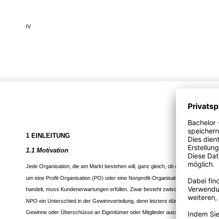
IV
1 EINLEITUNG
1.1 Motivation
Jede Organisation, die am Markt bestehen will, ganz gleich, ob es sich hierbei
um eine Profit-Organisation (PO) oder eine Nonprofit-Organisation (NPO)
handelt, muss Kundenerwartungen erfüllen. Zwar besteht zwischen PO und
NPO ein Unterschied in der Gewinnverteilung, denn letztere dürfen keine
Gewinne oder Überschüsse an Eigentümer oder Mitglieder ausschütten ­ die