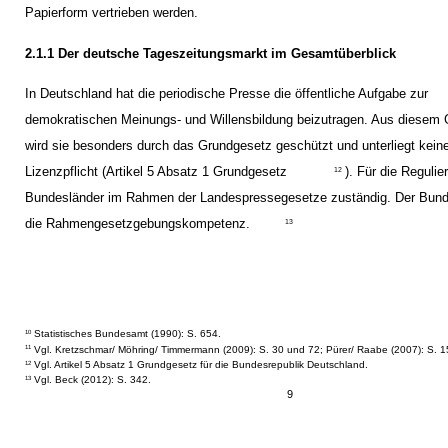
Papierform vertrieben werden.
2.1.1 Der deutsche Tageszeitungsmarkt im Gesamtüberblick
In Deutschland hat die periodische Presse die öffentliche Aufgabe zur
demokratischen Meinungs- und Willensbildung beizutragen. Aus diesem
wird sie besonders durch das Grundgesetz geschützt und unterliegt kein
Lizenzpflicht (Artikel 5 Absatz 1 Grundgesetz
). Für die Regulie
12
Bundesländer im Rahmen der Landespressegesetze zuständig. Der Bund
die Rahmengesetzgebungskompetenz.
13
Statistisches Bundesamt (1990): S. 654.
10
Vgl. Kretzschmar/ Möhring/ Timmermann (2009): S. 30 und 72; Pürer/ Raabe (2007): S. 1
11
Vgl. Artikel 5 Absatz 1 Grundgesetz für die Bundesrepublik Deutschland.
12
Vgl. Beck (2012): S. 342.
13
9