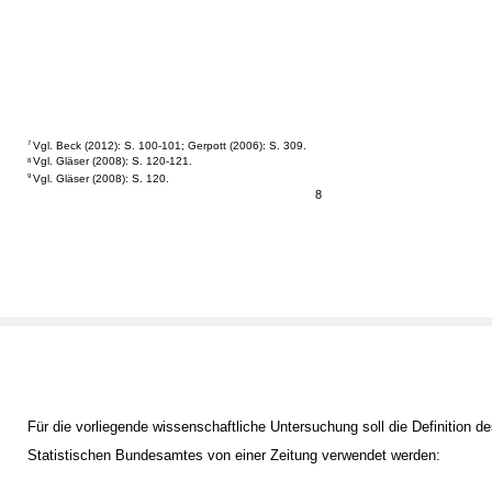
Vgl. Beck (2012): S. 100-101; Gerpott (2006): S. 309.
7
Vgl. Gläser (2008): S. 120-121.
8
Vgl. Gläser (2008): S. 120.
9
8
Für die vorliegende wissenschaftliche Untersuchung soll die Definition d
Statistischen Bundesamtes von einer Zeitung verwendet werden: