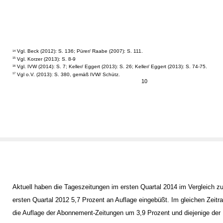
Vgl. Beck (2012): S. 136; Pürer/ Raabe (2007): S. 111.
14
Vgl. Korzer (2013): S. 8-9
15
Vgl. IVW (2014): S. 7; Keller/ Eggert (2013): S. 26; Keller/ Eggert (2013): S. 74-75.
16
Vgl o.V. (2013): S. 380, gemäß IVW/ Schütz.
17
10
Aktuell haben die Tageszeitungen im ersten Quartal 2014 im Vergleich 
ersten Quartal 2012 5,7 Prozent an Auflage eingebüßt. Im gleichen Zeitr
die Auflage der Abonnement-Zeitungen um 3,9 Prozent und diejenige der