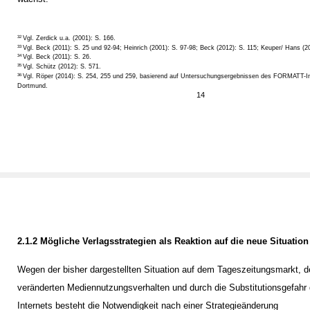
32
Vgl. Zerdick u.a. (2001): S. 166.
33
Vgl. Beck (2011): S. 25 und 92-94; Heinrich (2001): S. 97-98; Beck (2012): S. 115; Keuper/ Hans (20
Vgl. Beck (2011): S. 26.
34
Vgl. Schütz (2012): S. 571.
35
Vgl. Röper (2014): S. 254, 255 und 259, basierend auf Untersuchungsergebnissen des FORMATT-In
36
Dortmund.
14
2.1.2 Mögliche Verlagsstrategien als Reaktion auf die neue Situation
Wegen der bisher dargestellten Situation auf dem Tageszeitungsmarkt, 
veränderten Mediennutzungsverhalten und durch die Substitutionsgefahr
Internets besteht die Notwendigkeit nach einer Strategieänderung