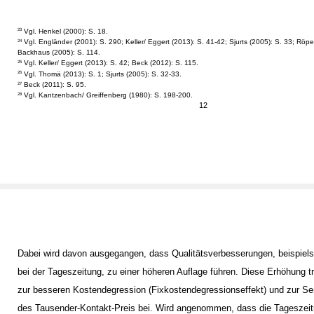
Vgl. Henkel (2000): S. 18.
23
Vgl. Engländer (2001): S. 290; Keller/ Eggert (2013): S. 41-42; Sjurts (2005): S. 33; Röpe
24
Backhaus (2005): S. 114.
Vgl. Keller/ Eggert (2013): S. 42; Beck (2012): S. 115.
25
Vgl. Thomä (2013): S. 1; Sjurts (2005): S. 32-33.
26
Beck (2011): S. 95.
27
Vgl. Kantzenbach/ Greiffenberg (1980): S. 198-200.
28
12
Dabei wird davon ausgegangen, dass Qualitätsverbesserungen, beispiel
bei der Tageszeitung, zu einer höheren Auflage führen. Diese Erhöhung t
zur besseren Kostendegression (Fixkostendegressionseffekt) und zur S
des Tausender-Kontakt-Preis bei. Wird angenommen, dass die Tageszei