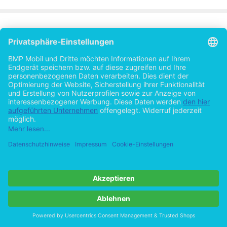
Der erste Strategietyp der Anpassung wird von den Autoren Sjurts und
Büsching priorisiert.
41
Die Autorin Sjurts stellt klar, dass sich die Tageszeitungsverlage derzeit i
Wettbewerbsentwicklung befinden, in der sie sich zwischen Produktentw
oder Diversifikation entscheiden sollten. Im Fall der Produktentwicklung s
die Verlage versuchen mittels Produktvariationen neue Absatzmöglichkei
und Kunden zu erreichen. Das bekannteste Beispiel ist die Einführung d
Tabloid-Formates für jüngere Leser. Die Möglichkeit der Diversifikation (,,
publizistische Diversifikation"
) beschreibt die Bemühungen der Ver
42
Geschäftsmodelle umzusetzen. Dazu gehören Buch- beziehungsweise C
Kollektionen oder die Betreibung journalistisch-fremder Geschäftsfelder,
Beispiel Call-Center. Das Ziel ist die Verringerung der Abhängigkeit vom
Werbemarkt, die Förderung der Leser-Blatt-Bindung und das Erreichen n