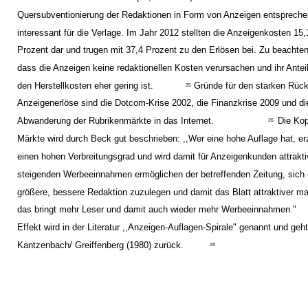
Quersubventionierung der Redaktionen in Form von Anzeigen entsprech
interessant für die Verlage. Im Jahr 2012 stellten die Anzeigenkosten 15,
Prozent dar und trugen mit 37,4 Prozent zu den Erlösen bei. Zu beachten 
dass die Anzeigen keine redaktionellen Kosten verursachen und ihr Antei
den Herstellkosten eher gering ist.
Gründe für den starken Rüc
25
Anzeigenerlöse sind die Dotcom-Krise 2002, die Finanzkrise 2009 und di
Abwanderung der Rubrikenmärkte in das Internet.
Die Kop
26
Märkte wird durch Beck gut beschrieben: ,,Wer eine hohe Auflage hat, erz
einen hohen Verbreitungsgrad und wird damit für Anzeigenkunden attrakti
steigenden Werbeeinnahmen ermöglichen der betreffenden Zeitung, sich 
größere, bessere Redaktion zuzulegen und damit das Blatt attraktiver ma
das bringt mehr Leser und damit auch wieder mehr Werbeeinnahmen."
Effekt wird in der Literatur ,,Anzeigen-Auflagen-Spirale" genannt und geht
Kantzenbach/ Greiffenberg (1980) zurück.
28