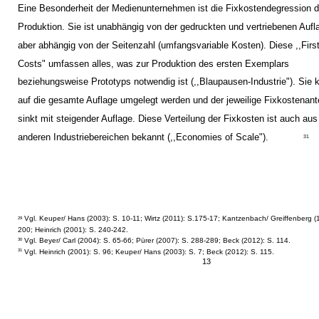
Eine Besonderheit der Medienunternehmen ist die Fixkostendegression d
Produktion. Sie ist unabhängig von der gedruckten und vertriebenen Aufl
aber abhängig von der Seitenzahl (umfangsvariable Kosten). Diese ,,Firs
Costs" umfassen alles, was zur Produktion des ersten Exemplars
beziehungsweise Prototyps notwendig ist (,,Blaupausen-Industrie"). Sie
auf die gesamte Auflage umgelegt werden und der jeweilige Fixkostenante
sinkt mit steigender Auflage. Diese Verteilung der Fixkosten ist auch aus
anderen Industriebereichen bekannt (,,Economies of Scale").
31
Vgl. Keuper/ Hans (2003): S. 10-11; Wirtz (2011): S.175-17; Kantzenbach/ Greiffenberg (
29
200; Heinrich (2001): S. 240-242.
Vgl. Beyer/ Carl (2004): S. 65-66; Pürer (2007): S. 288-289; Beck (2012): S. 114.
30
Vgl. Heinrich (2001): S. 96; Keuper/ Hans (2003): S. 7; Beck (2012): S. 115.
31
13