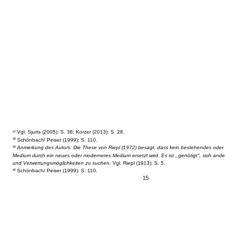
Vgl. Sjurts (2005): S. 38; Korzer (2013): S. 28.
37
Schönbach/ Peiser (1999): S. 110.
38
Anmerkung des Autors: Die These von Riepl (1972) besagt, dass kein bestehendes oder e
39
Medium durch ein neues oder moderneres Medium ersetzt wird. Es ist ,,genötigt", sich an
und Verwertungsmöglichkeiten zu suchen.
Vgl. Riepl (1913): S. 5.
Schönbach/ Peiser (1999): S. 110.
40
15