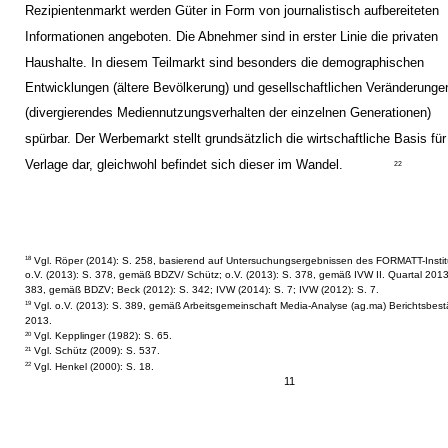
Rezipientenmarkt werden Güter in Form von journalistisch aufbereiteten
Informationen angeboten. Die Abnehmer sind in erster Linie die privaten
Haushalte. In diesem Teilmarkt sind besonders die demographischen
Entwicklungen (ältere Bevölkerung) und gesellschaftlichen Veränderunge
(divergierendes Mediennutzungsverhalten der einzelnen Generationen)
spürbar. Der Werbemarkt stellt grundsätzlich die wirtschaftliche Basis für
Verlage dar, gleichwohl befindet sich dieser im Wandel.
22
Vgl. Röper (2014): S. 258, basierend auf Untersuchungsergebnissen des FORMATT-Instit
18
o.V. (2013): S. 378, gemäß BDZV/ Schütz; o.V. (2013): S. 378, gemäß IVW II. Quartal 2013;
383, gemäß BDZV; Beck (2012): S. 342; IVW (2014): S. 7; IVW (2012): S. 7.
Vgl. o.V. (2013): S. 389, gemäß Arbeitsgemeinschaft Media-Analyse (ag.ma) Berichtsbes
19
2013.
Vgl. Kepplinger (1982): S. 65.
20
Vgl. Schütz (2009): S. 537.
21
Vgl. Henkel (2000): S. 18.
22
11