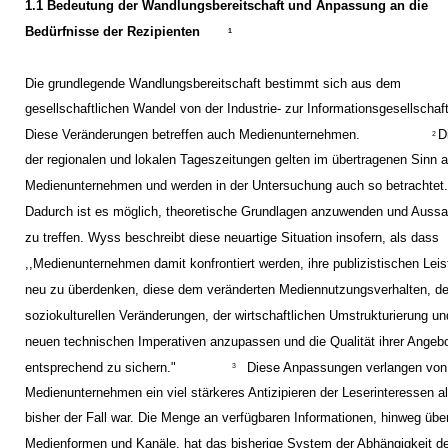
1.1 Bedeutung der Wandlungsbereitschaft und Anpassung an die
Bedürfnisse der Rezipienten
1
Die grundlegende Wandlungsbereitschaft bestimmt sich aus dem
gesellschaftlichen Wandel von der Industrie- zur Informationsgesellschaft
Diese Veränderungen betreffen auch Medienunternehmen.
D
2
der regionalen und lokalen Tageszeitungen gelten im übertragenen Sinn a
Medienunternehmen und werden in der Untersuchung auch so betrachtet
Dadurch ist es möglich, theoretische Grundlagen anzuwenden und Auss
zu treffen. Wyss beschreibt diese neuartige Situation insofern, als dass
,,Medienunternehmen damit konfrontiert werden, ihre publizistischen Lei
neu zu überdenken, diese dem veränderten Mediennutzungsverhalten, d
soziokulturellen Veränderungen, der wirtschaftlichen Umstrukturierung un
neuen technischen Imperativen anzupassen und die Qualität ihrer Angeb
entsprechend zu sichern."
Diese Anpassungen verlangen von
3
Medienunternehmen ein viel stärkeres Antizipieren der Leserinteressen a
bisher der Fall war. Die Menge an verfügbaren Informationen, hinweg über
Medienformen und Kanäle, hat das bisherige System der Abhängigkeit d