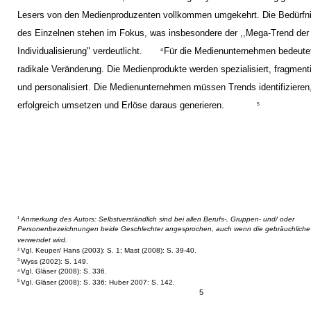
Lesers von den Medienproduzenten vollkommen umgekehrt. Die Bedürfn
des Einzelnen stehen im Fokus, was insbesondere der ,,Mega-Trend der
Individualisierung" verdeutlicht.
Für die Medienunternehmen bedeutet
4
radikale Veränderung. Die Medienprodukte werden spezialisiert, fragmenti
und personalisiert. Die Medienunternehmen müssen Trends identifizieren
erfolgreich umsetzen und Erlöse daraus generieren.
5
Anmerkung des Autors: Selbstverständlich sind bei allen Berufs-, Gruppen- und/ oder
1
Personenbezeichnungen beide Geschlechter angesprochen, auch wenn die gebräuchliche
verwendet wird.
Vgl. Keuper/ Hans (2003): S. 1; Mast (2008): S. 39-40.
2
Wyss (2002): S. 149.
3
Vgl. Gläser (2008): S. 336.
4
Vgl. Gläser (2008): S. 336; Huber 2007: S. 142.
5
5