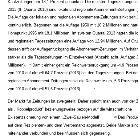
Kaufzeitungen um 13,1 Prozent gesunken. Die meisten Tageszeitungen 
2013 (II. Quartal 2013) sind lokale und regionale Abonnement-Zeitungen (
Die Auflage der lokalen und regionalen Abonnement-Zeitungen sinkt seit
kontinuierlich. Begonnen hat die Auflage 1950 mit 10,2 Millionen und hatt
Höhepunkt 1995 mit 18,1 Millionen. Im zweiten Quartal 2013 hatten die l
und regionalen Tageszeitungen eine Auflage von 12,94 Millionen. Auf Gr
dessen trifft der Auflagenrückgang die Abonnement-Zeitungen im Verhält
stärker als die Tageszeitungen im Einzelverkauf (Anzahl: acht, Auflage: 
Millionen).
Damit einher geht ein Reichweitenrückgang um -4,9 Proze
18
von 2010 auf aktuell 64,7 Prozent (2013) bei den Tageszeitungen. Bei de
regionalen Abonnement-Zeitungen sinkt die Reichweite um -5,3 Prozentp
von 2010 auf aktuell 51,6 Prozent (2013).
19
Der Markt für Zeitungen ist zweigeteilt. Daher spricht man auch von der 
als ,,Koppelprodukt" beziehungsweise bezogen auf die wirtschaftliche
Existenzsicherung von einem ,,Zwei-Säulen-Modell".
Das Produk
20
auf dem Rezipienten- und dem Werbemarkt abgesetzt. Beide Märkte sin
miteinander verbunden und beeinflussen sich gegenseitig.