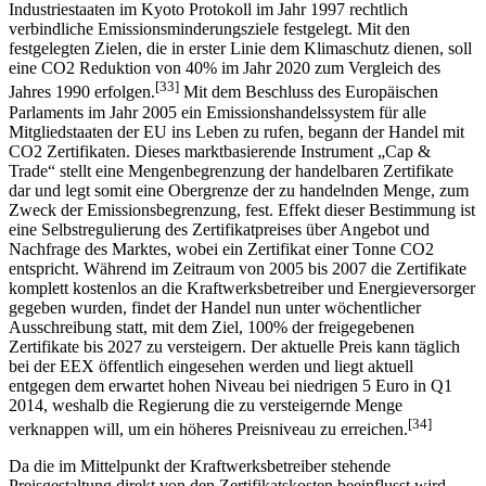
Industriestaaten im Kyoto Protokoll im Jahr 1997 rechtlich
verbindliche Emissionsminderungsziele festgelegt. Mit den
festgelegten Zielen, die in erster Linie dem Klimaschutz dienen, soll
eine CO2 Reduktion von 40% im Jahr 2020 zum Vergleich des
[33]
Jahres 1990 erfolgen.
Mit dem Beschluss des Europäischen
Parlaments im Jahr 2005 ein Emissionshandelssystem für alle
Mitgliedstaaten der EU ins Leben zu rufen, begann der Handel mit
CO2 Zertifikaten. Dieses marktbasierende Instrument „Cap &
Trade“ stellt eine Mengenbegrenzung der handelbaren Zertifikate
dar und legt somit eine Obergrenze der zu handelnden Menge, zum
Zweck der Emissionsbegrenzung, fest. Effekt dieser Bestimmung ist
eine Selbstregulierung des Zertifikatpreises über Angebot und
Nachfrage des Marktes, wobei ein Zertifikat einer Tonne CO2
entspricht. Während im Zeitraum von 2005 bis 2007 die Zertifikate
komplett kostenlos an die Kraftwerksbetreiber und Energieversorger
gegeben wurden, findet der Handel nun unter wöchentlicher
Ausschreibung statt, mit dem Ziel, 100% der freigegebenen
Zertifikate bis 2027 zu versteigern. Der aktuelle Preis kann täglich
bei der EEX öffentlich eingesehen werden und liegt aktuell
entgegen dem erwartet hohen Niveau bei niedrigen 5 Euro in Q1
2014, weshalb die Regierung die zu versteigernde Menge
[34]
verknappen will, um ein höheres Preisniveau zu erreichen.
Da die im Mittelpunkt der Kraftwerksbetreiber stehende
Preisgestaltung direkt von den Zertifikatskosten beeinflusst wird,