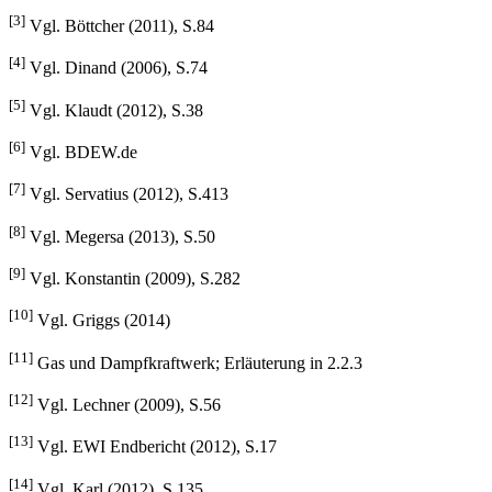
[3]
Vgl. Böttcher (2011), S.84
[4]
Vgl. Dinand (2006), S.74
[5]
Vgl. Klaudt (2012), S.38
[6]
Vgl. BDEW.de
[7]
Vgl. Servatius (2012), S.413
[8]
Vgl. Megersa (2013), S.50
[9]
Vgl. Konstantin (2009), S.282
[10]
Vgl. Griggs (2014)
[11]
Gas und Dampfkraftwerk; Erläuterung in 2.2.3
[12]
Vgl. Lechner (2009), S.56
[13]
Vgl. EWI Endbericht (2012), S.17
[14]
Vgl. Karl (2012), S.135