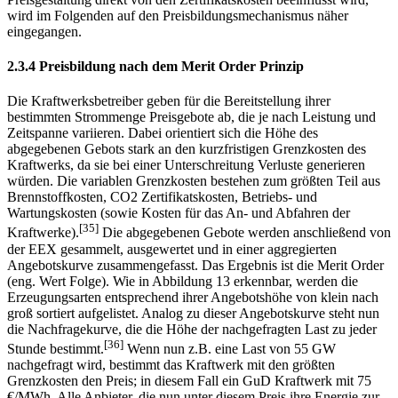
wird im Folgenden auf den Preisbildungsmechanismus näher
eingegangen.
2.3.4 Preisbildung nach dem Merit Order Prinzip
Die Kraftwerksbetreiber geben für die Bereitstellung ihrer
bestimmten Strommenge Preisgebote ab, die je nach Leistung und
Zeitspanne variieren. Dabei orientiert sich die Höhe des
abgegebenen Gebots stark an den kurzfristigen Grenzkosten des
Kraftwerks, da sie bei einer Unterschreitung Verluste generieren
würden. Die variablen Grenzkosten bestehen zum größten Teil aus
Brennstoffkosten, CO2 Zertifikatskosten, Betriebs- und
Wartungskosten (sowie Kosten für das An- und Abfahren der
[35]
Kraftwerke).
Die abgegebenen Gebote werden anschließend von
der EEX gesammelt, ausgewertet und in einer aggregierten
Angebotskurve zusammengefasst. Das Ergebnis ist die Merit Order
(eng. Wert Folge). Wie in Abbildung 13 erkennbar, werden die
Erzeugungsarten entsprechend ihrer Angebotshöhe von klein nach
groß sortiert aufgelistet. Analog zu dieser Angebotskurve steht nun
die Nachfragekurve, die die Höhe der nachgefragten Last zu jeder
[36]
Stunde bestimmt.
Wenn nun z.B. eine Last von 55 GW
nachgefragt wird, bestimmt das Kraftwerk mit den größten
Grenzkosten den Preis; in diesem Fall ein GuD Kraftwerk mit 75
€/MWh. Alle Anbieter, die nun unter diesem Preis ihre Energie zur