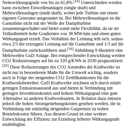
[18]
Nettowirkungsgrade von bis zu 61,8%.
Unterschieden werden
kann zwischen Einwellenanlagen (single shaft) und
Mehrwellenanlagen (multi shaft), wobei jede Turbine mit einem
eigenen Generator ausgestattet ist. Bei Mehrwellenanlagen ist die
Gasturbine nicht mit der Welle der Dampfturbine
zusammengeschaltet und bietet somit mehr Flexibilität, da sie im
Teillastbetrieb hohe Gradienten von 38 MW/min und einen guten
Wirkungsgrad erzielt. Das Verhältnis der Leistung teilt sich, sodass
etwa 2/3 der erzeugten Leistung auf die Gasturbine und 1/3 auf die
[19]
Dampfturbine zurückzuführen sind.
Abbildung 9 illustriert eine
Mehrwellen GuD Anlage. Bei entsprechender Entwicklung werden
CO2 Reduzierungen auf bis zu 320 g/KWh in 2030 prognostiziert.
[20]
Diese Reduzierungen des CO2 Ausstoßes der Kraftwerke ist
nicht nur in besonderem Maße für die Umwelt wichtig, sondern
auch in Folge der steigenden CO2 Zertifikatskosten für die
Kraftwerksbetreiber. GuD Kraftwerke zeichnen sich durch relativ
geringen Emissionsausstoß aus und bieten in Verbindung mit
geringen Investitionskosten und hohem Wirkungsgrad eine gute
Alternative zu anderen Kraftwerksarten. In Relation dazu müssen
jedoch die hohen Stromgestehungskosten gesehen werden, die in
Verbindung mit zukünftig steigenden Gaspreisen zu hohen
Betriebskosten führen. Aus diesem Grund ist eine weitere
Entwicklung der Effizienz zur Erzielung höherer Wirkungsgrade
unabdingbar.