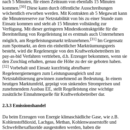
nach 5 Minuten, für einen Zeitraum von ebenfalls 15 Minuten
[30]
kommen.
Diese kann durch öffentliche Ausschreibungen
wöchentlich erworben werden. Mit Kontrakten ab 5 Megawatt kann
die Minutenreserve zur Netzstabilität von bis zu einer Stunde zum
Einsatz kommen und steht ab 15 Minuten vollständig zur
Verfügung. Mit dieser geringeren Mindestkontraktgröße für die
Bereitstellung von Regelleistung ist es erstmals auch Unternehmen
[31]
möglich, am Regelleistungsmarkt teilzunehmen.
Im Gegensatz
zum Spotmarkt, an dem ein einheitlicher Markträumungspreis
besteht, wird die Regelenergie von den Kraftwerksbetreibern im
pay-as-bid Verfahren vertrieben, d.h. Erzeuger bekommen, wenn sie
den Zuschlag erhalten, genau die Höhe zu der sie geboten haben.
[32]
Vorbehalt und Einsatz kurzfristig abrufbarer
Regelenergiemengen zum Leistungsausgleich und zur
Netzstabilisierung gewinnen zunehmend an Bedeutung. In einem
heutigen Marktumfeld, geprägt von sinkenden Strompreisen und
zunehmendem Ausbau EE, stellt Regelleistung eine wichtige
zusätzliche Einnahmequelle für Kraftwerksbetreiber dar.
2.3.3 Emissionshandel
Da beim Erzeugen von Energie klimaschädliche Gase, wie z.B.
Kohlenstoffdioxid, Lachgas, Methan, Kohlenwasserstoffe und
Schwefelhexafluoride ausgestoßen werden, haben die