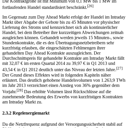
Die Kontraktgröße ist mit Minimum von 0,1 MW bis 1 MW im
[26]
fortlaufenden Handel standardisiert beschränkt.
Im Gegensatz zum Day Ahead Markt erfolgt der Handel im Intraday
Markt über Abgabe der Gebote bis zu 45 Minuten vor physischer
Lieferung des Stroms und kennzeichnet sich als kontinuierlicher
Handel, bei dem Betreiber ihre kurzzeitigen Abweichungen zeitnah
ausgleichen können. Gehandelt werden jeweils 15 Minuten-, sowie
Stundenkontrakte, die es den Übertragungsnetzbetreibern sehr
kurzfristig erlauben, die eingeschätzten Fehlmengen ihrer
gehandelten Day Ahead Kontrakte auszugleichen. Der
Durchschnittspreis für gehandelte Kontrakte am Intraday Markt fällt
mit 32,07 € im ersten Quartal 2014 zu 39,97 € in Q1 2013 und
[27]
43,54 € in Q1 2012 deutlich unter das Niveau der letzten Jahre.
Der Grund dieses Effektes wird in folgenden Kapiteln näher
erläutert. Das deutlich gehobene Handelsvolumen von 1.263,9 TWh
im Jahr 2013 verzeichnet einen Anstieg von 36% gegenüber dem
[28]
Vorjahr.
Das erhöhte Volumen lässt Rückschlüsse auf die
zunehmende Bedeutung des Erwerbs von kurzfristigen Kontrakten
am Intraday Markt zu.
2.3.2 Regelenergiemarkt
Da die Netzfrequenz aufgrund der Versorgungssicherheit stabil auf