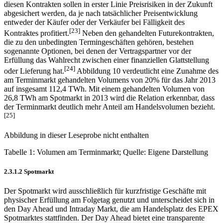
diesen Kontrakten sollen in erster Linie Preisrisiken in der Zukunft
abgesichert werden, da je nach tatsächlicher Preisentwicklung
entweder der Käufer oder der Verkäufer bei Fälligkeit des
[23]
Kontraktes profitiert.
Neben den gehandelten Futurekontrakten,
die zu den unbedingten Termingeschäften gehören, bestehen
sogenannte Optionen, bei denen der Vertragspartner vor der
Erfüllung das Wahlrecht zwischen einer finanziellen Glattstellung
[24]
oder Lieferung hat.
Abbildung 10 verdeutlicht eine Zunahme des
am Terminmarkt gehandelten Volumens von 20% für das Jahr 2013
auf insgesamt 112,4 TWh. Mit einem gehandelten Volumen von
26,8 TWh am Spotmarkt in 2013 wird die Relation erkennbar, dass
der Terminmarkt deutlich mehr Anteil am Handelsvolumen bezieht.
[25]
Abbildung in dieser Leseprobe nicht enthalten
Tabelle 1: Volumen am Terminmarkt; Quelle: Eigene Darstellung
2.3.1.2 Spotmarkt
Der Spotmarkt wird ausschließlich für kurzfristige Geschäfte mit
physischer Erfüllung am Folgetag genutzt und unterscheidet sich in
den Day Ahead und Intraday Markt, die am Handelsplatz des EPEX
Spotmarktes stattfinden. Der Day Ahead bietet eine transparente