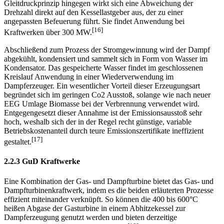
Gleitdruckprinzip hingegen wirkt sich eine Abweichung der
Drehzahl direkt auf den Kessellastgeber aus, der zu einer
angepassten Befeuerung führt. Sie findet Anwendung bei
[16]
Kraftwerken über 300 MW.
Abschließend zum Prozess der Stromgewinnung wird der Dampf
abgekühlt, kondensiert und sammelt sich in Form von Wasser im
Kondensator. Das gespeicherte Wasser findet im geschlossenen
Kreislauf Anwendung in einer Wiederverwendung im
Dampferzeuger. Ein wesentlicher Vorteil dieser Erzeugungsart
begründet sich im geringen Co2 Ausstoß, solange wie nach neuer
EEG Umlage Biomasse bei der Verbrennung verwendet wird.
Entgegengesetzt dieser Annahme ist der Emissionsausstoß sehr
hoch, weshalb sich der in der Regel recht günstige, variable
Betriebskostenanteil durch teure Emissionszertifikate ineffizient
[17]
gestaltet.
2.2.3 GuD Kraftwerke
Eine Kombination der Gas- und Dampfturbine bietet das Gas- und
Dampfturbinenkraftwerk, indem es die beiden erläuterten Prozesse
effizient miteinander verknüpft. So können die 400 bis 600°C
heißen Abgase der Gasturbine in einem Abhitzekessel zur
Dampferzeugung genutzt werden und bieten derzeitige