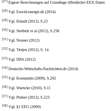
[27]
Eigene Berechnungen auf Grundlage öffentlicher EEX Daten
[28]
Vgl. Euwid-energie.de (2014)
[29]
Vgl. Klaudt (2012), S.23
[30]
Vgl. Ströbele et al (2012), S.258
[31]
Vgl. Neuner (2012)
[32]
Vgl. Tietjen (2012), S. 14
[33]
Vgl. DPA (2012)
[34]
Deutsche-Wirtschafts-Nachrichten.de (2014)
[35]
Vgl. Konstantin (2009), S.292
[36]
Vgl. Warncke (2010), S.11
[37]
Vgl. Pistner (2012), S.223
[38]
Vgl. §1 EEG (2009)