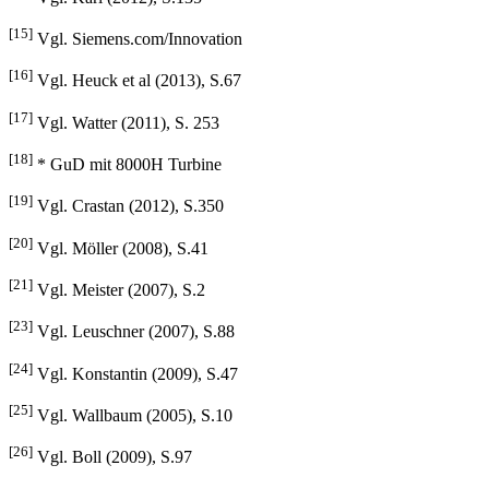
[15]
Vgl. Siemens.com/Innovation
[16]
Vgl. Heuck et al (2013), S.67
[17]
Vgl. Watter (2011), S. 253
[18]
* GuD mit 8000H Turbine
[19]
Vgl. Crastan (2012), S.350
[20]
Vgl. Möller (2008), S.41
[21]
Vgl. Meister (2007), S.2
[23]
Vgl. Leuschner (2007), S.88
[24]
Vgl. Konstantin (2009), S.47
[25]
Vgl. Wallbaum (2005), S.10
[26]
Vgl. Boll (2009), S.97