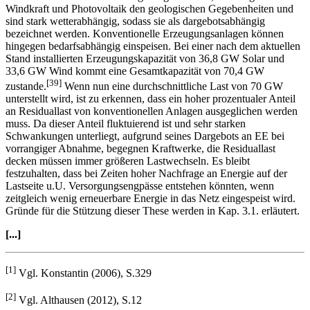
Windkraft und Photovoltaik den geologischen Gegebenheiten und
sind stark wetterabhängig, sodass sie als dargebotsabhängig
bezeichnet werden. Konventionelle Erzeugungsanlagen können
hingegen bedarfsabhängig einspeisen. Bei einer nach dem aktuellen
Stand installierten Erzeugungskapazität von 36,8 GW Solar und
33,6 GW Wind kommt eine Gesamtkapazität von 70,4 GW
[39]
zustande.
Wenn nun eine durchschnittliche Last von 70 GW
unterstellt wird, ist zu erkennen, dass ein hoher prozentualer Anteil
an Residuallast von konventionellen Anlagen ausgeglichen werden
muss. Da dieser Anteil fluktuierend ist und sehr starken
Schwankungen unterliegt, aufgrund seines Dargebots an EE bei
vorrangiger Abnahme, begegnen Kraftwerke, die Residuallast
decken müssen immer größeren Lastwechseln. Es bleibt
festzuhalten, dass bei Zeiten hoher Nachfrage an Energie auf der
Lastseite u.U. Versorgungsengpässe entstehen könnten, wenn
zeitgleich wenig erneuerbare Energie in das Netz eingespeist wird.
Gründe für die Stützung dieser These werden in Kap. 3.1. erläutert.
[...]
[1]
Vgl. Konstantin (2006), S.329
[2]
Vgl. Althausen (2012), S.12