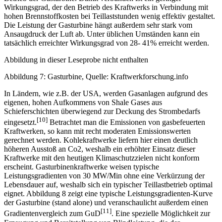
Wirkungsgrad, der den Betrieb des Kraftwerks in Verbindung mit
hohen Brennstoffkosten bei Teillaststunden wenig effektiv gestaltet.
Die Leistung der Gasturbine hängt außerdem sehr stark vom
Ansaugdruck der Luft ab. Unter üblichen Umständen kann ein
tatsächlich erreichter Wirkungsgrad von 28- 41% erreicht werden.
Abbildung in dieser Leseprobe nicht enthalten
Abbildung 7: Gasturbine, Quelle: Kraftwerkforschung.info
In Ländern, wie z.B. der USA, werden Gasanlagen aufgrund des
eigenen, hohen Aufkommens von Shale Gases aus
Schieferschichten überwiegend zur Deckung des Strombedarfs
[10]
eingesetzt.
Betrachtet man die Emissionen von gasbefeuerten
Kraftwerken, so kann mit recht moderaten Emissionswerten
gerechnet werden. Kohlekraftwerke liefern hier einen deutlich
höheren Ausstoß an Co2, weshalb ein erhöhter Einsatz dieser
Kraftwerke mit den heutigen Klimaschutzzielen nicht konform
erscheint. Gasturbinenkraftwerke weisen typische
Leistungsgradienten von 30 MW/Min ohne eine Verkürzung der
Lebensdauer auf, weshalb sich ein typischer Teillastbetrieb optimal
eignet. Abbildung 8 zeigt eine typische Leistungsgradienten-Kurve
der Gasturbine (stand alone) und veranschaulicht außerdem einen
[11]
Gradientenvergleich zum GuD
. Eine spezielle Möglichkeit zur