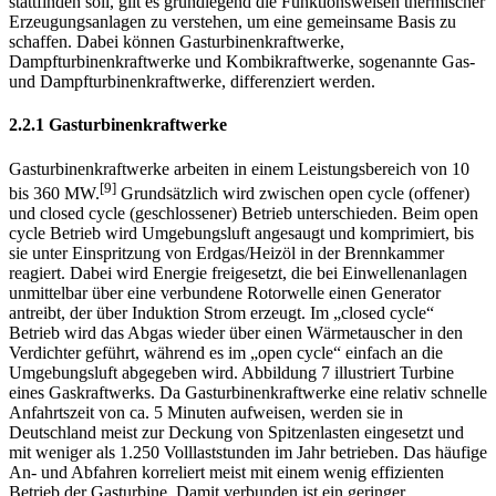
stattfinden soll, gilt es grundlegend die Funktionsweisen thermischer
Erzeugungsanlagen zu verstehen, um eine gemeinsame Basis zu
schaffen. Dabei können Gasturbinenkraftwerke,
Dampfturbinenkraftwerke und Kombikraftwerke, sogenannte Gas-
und Dampfturbinenkraftwerke, differenziert werden.
2.2.1 Gasturbinenkraftwerke
Gasturbinenkraftwerke arbeiten in einem Leistungsbereich von 10
[9]
bis 360 MW.
Grundsätzlich wird zwischen open cycle (offener)
und closed cycle (geschlossener) Betrieb unterschieden. Beim open
cycle Betrieb wird Umgebungsluft angesaugt und komprimiert, bis
sie unter Einspritzung von Erdgas/Heizöl in der Brennkammer
reagiert. Dabei wird Energie freigesetzt, die bei Einwellenanlagen
unmittelbar über eine verbundene Rotorwelle einen Generator
antreibt, der über Induktion Strom erzeugt. Im „closed cycle“
Betrieb wird das Abgas wieder über einen Wärmetauscher in den
Verdichter geführt, während es im „open cycle“ einfach an die
Umgebungsluft abgegeben wird. Abbildung 7 illustriert Turbine
eines Gaskraftwerks. Da Gasturbinenkraftwerke eine relativ schnelle
Anfahrtszeit von ca. 5 Minuten aufweisen, werden sie in
Deutschland meist zur Deckung von Spitzenlasten eingesetzt und
mit weniger als 1.250 Volllaststunden im Jahr betrieben. Das häufige
An- und Abfahren korreliert meist mit einem wenig effizienten
Betrieb der Gasturbine. Damit verbunden ist ein geringer