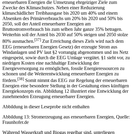
erneuerbaren Energien die Umsetzung ehrgeiziger Ziele zum
Zwecke des Klimaschutzes. Neben einer Reduzierung
klimaschädlicher Treibhausgase bis 2020 um 40% und einem
Absenken des Primärverbrauchs um 20% bis 2020 und 50% bis
2050, soll der Anteil erneuerbarer Energien am
Bruttostromverbrauch bis zum selben Jahr ganze 35% betragen.
Weiterhin soll der Anteil bis 2030 auf 50% steigen und 2050 stolze
[37]
80% ausmachen.
Zur Erreichung dieses Ziels wird nach dem
EEG (erneuerbaren Energien Gesetz) der erzeugte Strom aus
Windanlagen und PV laut §2 vorrangig abgenommen und ins Netz
eingespeist, sowie durch die EEG Umlage vergütet. §1 sieht vor, zu
niedrigen Kosten eine nachhaltige Entwicklung der
Energieversorgung zu ermöglichen, fossile Energieressourcen zu
schonen und die Weiterentwicklung erneuerbarer Energien zu
[38]
fördern.
Somit nimmt das EEG zur Regelung der erneuerbaren
Energien eine besondere Stellung in der Gestaltung eines künftigen
Energiekonzepts ein. Abbildung 12 illustriert eine Entwicklung der
zunehmenden Erzeugung erneuerbarer Energien.
Abbildung in dieser Leseprobe nicht enthalten
Abbildung 13: Stromerzeugung aus erneuerbaren Energien, Quelle:
Fraunhofer.de
Während Wasserkraft und Biogas regelbar sind, unterliegen