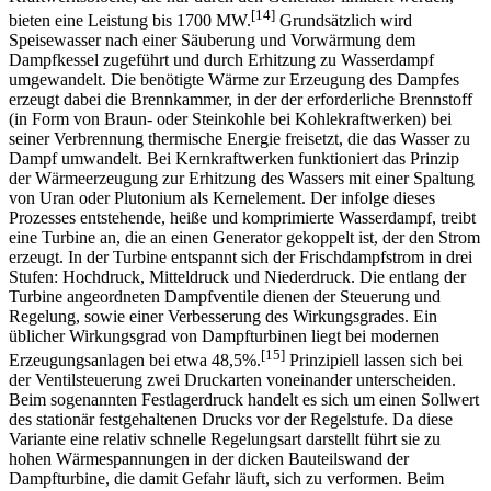
[14]
bieten eine Leistung bis 1700 MW.
Grundsätzlich wird
Speisewasser nach einer Säuberung und Vorwärmung dem
Dampfkessel zugeführt und durch Erhitzung zu Wasserdampf
umgewandelt. Die benötigte Wärme zur Erzeugung des Dampfes
erzeugt dabei die Brennkammer, in der der erforderliche Brennstoff
(in Form von Braun- oder Steinkohle bei Kohlekraftwerken) bei
seiner Verbrennung thermische Energie freisetzt, die das Wasser zu
Dampf umwandelt. Bei Kernkraftwerken funktioniert das Prinzip
der Wärmeerzeugung zur Erhitzung des Wassers mit einer Spaltung
von Uran oder Plutonium als Kernelement. Der infolge dieses
Prozesses entstehende, heiße und komprimierte Wasserdampf, treibt
eine Turbine an, die an einen Generator gekoppelt ist, der den Strom
erzeugt. In der Turbine entspannt sich der Frischdampfstrom in drei
Stufen: Hochdruck, Mitteldruck und Niederdruck. Die entlang der
Turbine angeordneten Dampfventile dienen der Steuerung und
Regelung, sowie einer Verbesserung des Wirkungsgrades. Ein
üblicher Wirkungsgrad von Dampfturbinen liegt bei modernen
[15]
Erzeugungsanlagen bei etwa 48,5%.
Prinzipiell lassen sich bei
der Ventilsteuerung zwei Druckarten voneinander unterscheiden.
Beim sogenannten Festlagerdruck handelt es sich um einen Sollwert
des stationär festgehaltenen Drucks vor der Regelstufe. Da diese
Variante eine relativ schnelle Regelungsart darstellt führt sie zu
hohen Wärmespannungen in der dicken Bauteilswand der
Dampfturbine, die damit Gefahr läuft, sich zu verformen. Beim