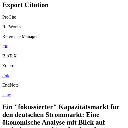
Export Citation
ProCite
RefWorks
Reference Manager
.ris
BibTeX
Zotero
.bib
EndNote
.enw
Ein "fokussierter" Kapazitätsmarkt für
den deutschen Strommarkt: Eine
ökonomische Analyse mit Blick auf