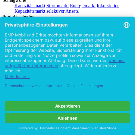
Schlagworte
Kapazitätsmarkt
Strommarkt
Energiemarkt
fokussierter
Kapazitätsmarkt
selektiver Ansatz
Produktsicherheit
BACHELOR + MASTER Publishing
Autor
Daniel Voss (Autor:in)
Hilfe/FAQ
Impressum
Datenschutz
AGB
Vertrag widerrufen
Zur Desktop-Version
Copyright ©Imprint in der Bedey & Thoms Media GmbH
powered
by
Open Publishing
Zurück