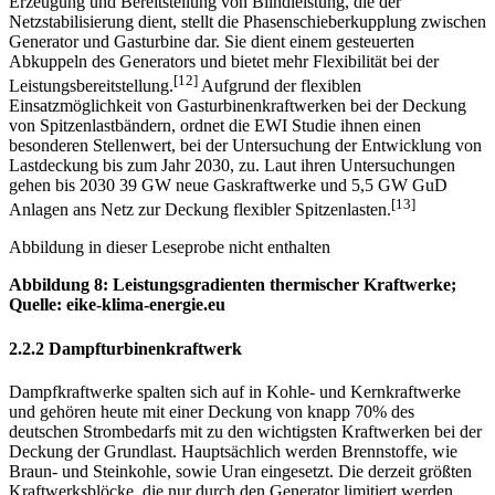
Erzeugung und Bereitstellung von Blindleistung, die der
Netzstabilisierung dient, stellt die Phasenschieberkupplung zwischen
Generator und Gasturbine dar. Sie dient einem gesteuerten
Abkuppeln des Generators und bietet mehr Flexibilität bei der
[12]
Leistungsbereitstellung.
Aufgrund der flexiblen
Einsatzmöglichkeit von Gasturbinenkraftwerken bei der Deckung
von Spitzenlastbändern, ordnet die EWI Studie ihnen einen
besonderen Stellenwert, bei der Untersuchung der Entwicklung von
Lastdeckung bis zum Jahr 2030, zu. Laut ihren Untersuchungen
gehen bis 2030 39 GW neue Gaskraftwerke und 5,5 GW GuD
[13]
Anlagen ans Netz zur Deckung flexibler Spitzenlasten.
Abbildung in dieser Leseprobe nicht enthalten
Abbildung 8: Leistungsgradienten thermischer Kraftwerke;
Quelle: eike-klima-energie.eu
2.2.2 Dampfturbinenkraftwerk
Dampfkraftwerke spalten sich auf in Kohle- und Kernkraftwerke
und gehören heute mit einer Deckung von knapp 70% des
deutschen Strombedarfs mit zu den wichtigsten Kraftwerken bei der
Deckung der Grundlast. Hauptsächlich werden Brennstoffe, wie
Braun- und Steinkohle, sowie Uran eingesetzt. Die derzeit größten
Kraftwerksblöcke, die nur durch den Generator limitiert werden,