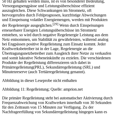
50 Hz gehalten werden muss, ist es von besonderer Bedeutung,
Versorgungsengpässe und Leistungsüberschüsse effizient
auszugleichen. Diese Schwankungen im Stromnetz, oft
hervorgerufen durch Fehlprognosen, kurzfristige Abweichungen
und Einspeisung volatiler Energiemengen, werden mit Produkten
[29]
der Regelenergie ausgeglichen.
Wenn durch Einspeisungen
erneuerbarer Energien Leistungsüberschüsse im Stromnetz
entstehen, so wird durch negative Regelenergie Leistung aus dem
Netz entnommen, um Stabilität zu gewährleisten, während analog
bei Engpässen positive Regelleistung zum Einsatz kommt. Jeder
Kraftwerksbetreiber ist in der Lage, Regelenergie an die
Übertragungsnetzbetreiber zum Ausgleich ihrer Netze zu verkaufen
und somit lukrative Nebeneinkünfte zu erzielen. Die verschiedenen
Produkte der Regelleistung differenzieren sich dabei in
Primärregelleistung(PRL), Sekundärregelleistung (SRL) und
Minutenreserve (auch Tertiärregelleistung genannt).
Abbildung in dieser Leseprobe nicht enthalten
Abbildung 11: Regelleistung; Quelle: amprion.net
Die primäre Regelleistung steht bei automatischer Aktivierung durch
Frequenzabweichung von Kraftwerken innerhalb von 30 Sekunden
für den Zeitraum von 15 Minuten zur Verfügung. Zu der
Nachfrageerfüllung von Sekundärregelleistung hingegen kann es