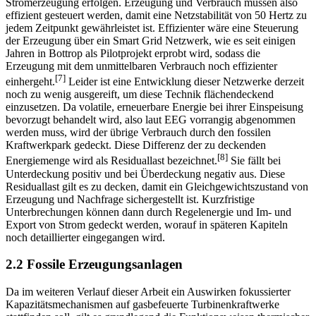
Stromerzeugung erfolgen. Erzeugung und Verbrauch müssen also
effizient gesteuert werden, damit eine Netzstabilität von 50 Hertz zu
jedem Zeitpunkt gewährleistet ist. Effizienter wäre eine Steuerung
der Erzeugung über ein Smart Grid Netzwerk, wie es seit einigen
Jahren in Bottrop als Pilotprojekt erprobt wird, sodass die
Erzeugung mit dem unmittelbaren Verbrauch noch effizienter
[7]
einhergeht.
Leider ist eine Entwicklung dieser Netzwerke derzeit
noch zu wenig ausgereift, um diese Technik flächendeckend
einzusetzen. Da volatile, erneuerbare Energie bei ihrer Einspeisung
bevorzugt behandelt wird, also laut EEG vorrangig abgenommen
werden muss, wird der übrige Verbrauch durch den fossilen
Kraftwerkpark gedeckt. Diese Differenz der zu deckenden
[8]
Energiemenge wird als Residuallast bezeichnet.
Sie fällt bei
Unterdeckung positiv und bei Überdeckung negativ aus. Diese
Residuallast gilt es zu decken, damit ein Gleichgewichtszustand von
Erzeugung und Nachfrage sichergestellt ist. Kurzfristige
Unterbrechungen können dann durch Regelenergie und Im- und
Export von Strom gedeckt werden, worauf in späteren Kapiteln
noch detaillierter eingegangen wird.
2.2 Fossile Erzeugungsanlagen
Da im weiteren Verlauf dieser Arbeit ein Auswirken fokussierter
Kapazitätsmechanismen auf gasbefeuerte Turbinenkraftwerke