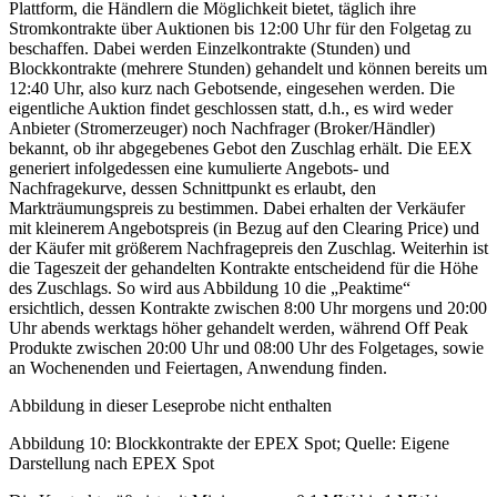
Plattform, die Händlern die Möglichkeit bietet, täglich ihre
Stromkontrakte über Auktionen bis 12:00 Uhr für den Folgetag zu
beschaffen. Dabei werden Einzelkontrakte (Stunden) und
Blockkontrakte (mehrere Stunden) gehandelt und können bereits um
12:40 Uhr, also kurz nach Gebotsende, eingesehen werden. Die
eigentliche Auktion findet geschlossen statt, d.h., es wird weder
Anbieter (Stromerzeuger) noch Nachfrager (Broker/Händler)
bekannt, ob ihr abgegebenes Gebot den Zuschlag erhält. Die EEX
generiert infolgedessen eine kumulierte Angebots- und
Nachfragekurve, dessen Schnittpunkt es erlaubt, den
Markträumungspreis zu bestimmen. Dabei erhalten der Verkäufer
mit kleinerem Angebotspreis (in Bezug auf den Clearing Price) und
der Käufer mit größerem Nachfragepreis den Zuschlag. Weiterhin ist
die Tageszeit der gehandelten Kontrakte entscheidend für die Höhe
des Zuschlags. So wird aus Abbildung 10 die „Peaktime“
ersichtlich, dessen Kontrakte zwischen 8:00 Uhr morgens und 20:00
Uhr abends werktags höher gehandelt werden, während Off Peak
Produkte zwischen 20:00 Uhr und 08:00 Uhr des Folgetages, sowie
an Wochenenden und Feiertagen, Anwendung finden.
Abbildung in dieser Leseprobe nicht enthalten
Abbildung 10: Blockkontrakte der EPEX Spot; Quelle: Eigene
Darstellung nach EPEX Spot