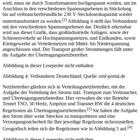
wird, muss sie durch Transformatoren hochgespannt werden, um im
Anschluss in den verschiedenen Spannungsebenen in Stückelung
bis auf verbraucherfreundliche 230 V Steckdosenkapazität wieder
[2]
runtertransformiert zu werden.
Abbildung 4 stellt das Verbundnetz
mit den verschiedenen Spannungsebenen dar. Deutlich erkennbar
wird aus dieser Grafik, dass großindustrielle Anlagen, sowie der
Schienenverkehr an Hochspannungsnetzen, und Endkunden, sowie
Kleingewerbe an Verteilernetzen mit Mittel- bis Niederspannung
angeschlossen sind. Der Transport großer Strommengen fällt unter
die Aufgabe der Übertragungsnetzbetreiber.
Abbildung in dieser Leseprobe nicht enthalten
Abbildung 4: Verbundnetz Deutschland; Quelle: emf-portal.de
Netzbetreiber gliedern sich in Verteilungsnetzbetreiber, mit der
Aufgabe der Verteilung des Stroms inkl. Transport zum Verbraucher,
und Übertragungsnetzbetreiber. Hier verwalten die vier Betriebe
Tennet TSO, 50 Hertz, Amprion und Transnet BW die 4 deutschen
[3]
Regelzonen als Übertragungsnetzbetreiber.
Sie haben die Aufgabe
den Strom über weite Strecken zu transportieren und eine
Versorgungssicherheit für Ihre jeweilige Regelzone sicherzustellen.
[4]
Geografisch teilen sich die Regelzonen wie in Abbildung 5 auf.
Abbildung in dieser Leseprobe nicht enthalten