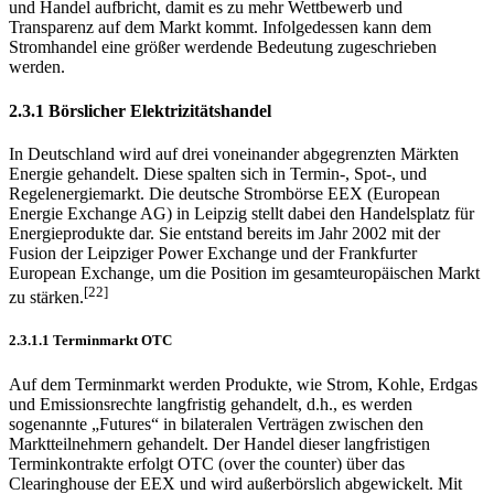
und Handel aufbricht, damit es zu mehr Wettbewerb und
Transparenz auf dem Markt kommt. Infolgedessen kann dem
Stromhandel eine größer werdende Bedeutung zugeschrieben
werden.
2.3.1 Börslicher Elektrizitätshandel
In Deutschland wird auf drei voneinander abgegrenzten Märkten
Energie gehandelt. Diese spalten sich in Termin-, Spot-, und
Regelenergiemarkt. Die deutsche Strombörse EEX (European
Energie Exchange AG) in Leipzig stellt dabei den Handelsplatz für
Energieprodukte dar. Sie entstand bereits im Jahr 2002 mit der
Fusion der Leipziger Power Exchange und der Frankfurter
European Exchange, um die Position im gesamteuropäischen Markt
[22]
zu stärken.
2.3.1.1 Terminmarkt OTC
Auf dem Terminmarkt werden Produkte, wie Strom, Kohle, Erdgas
und Emissionsrechte langfristig gehandelt, d.h., es werden
sogenannte „Futures“ in bilateralen Verträgen zwischen den
Marktteilnehmern gehandelt. Der Handel dieser langfristigen
Terminkontrakte erfolgt OTC (over the counter) über das
Clearinghouse der EEX und wird außerbörslich abgewickelt. Mit