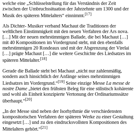
welche eine „Schlüsselstellung für das Verständnis der Zeit
zwischen der Umbruchssituation der Jahrzehnte um 1300 und der
[17]
Musik des späteren Mittelalters“ einnimmt.
Als Dichter- Musiker verband Machaut die Traditionen der
weltlichen Einstimmigkeit mit den neuen Verfahren der Ars nova.
[…] Mit der neuen mehrstimmigen Ballade, die bei Machaut […]
mit 40 Kompositionen im Vordergrund steht, mit den ebenfalls
mehrstimmigen 20 Rondeaux und mit der Abgrenzung der Virelai
[…] prägte Machaut […] die weitere Geschichte des Liedsatzes im
[18]
späteren Mittelalter.
Gerade die Ballade steht bei Machaut „nicht nur zahlenmäßig,
sondern auch hinsichtlich der Anfänge seines mehrstimmigen
[19]
Liedsatzes im Vordergrund.“
Seine einzige Messe
La messe de
nostre Dame
„bietet den frühsten Beleg für eine stilistisch kohärente
und wohl als Einheit konzipierte Vertonung der Ordinariumssätze
[20]
überhaupt.“
„In der Messe sind neben der Isorhythmie die verschiedensten
kompositorischen Verfahren der späteren Werke zu einer Gestaltung
eingesetzt […] und zu den eindrucksvollsten Kompositionen des
[21]
Mittelalters gehört.“