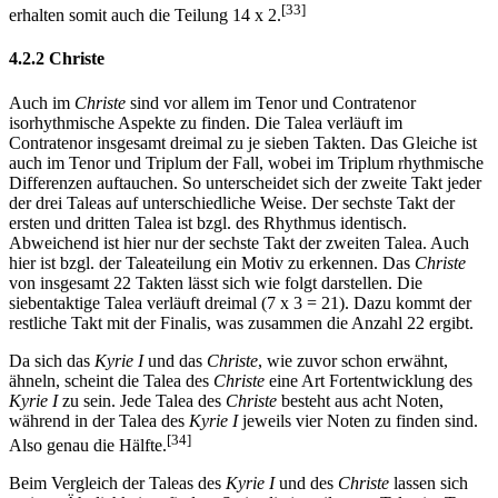
[33]
erhalten somit auch die Teilung 14 x 2.
4.2.2 Christe
Auch im
Christe
sind vor allem im Tenor und Contratenor
isorhythmische Aspekte zu finden. Die Talea verläuft im
Contratenor insgesamt dreimal zu je sieben Takten. Das Gleiche ist
auch im Tenor und Triplum der Fall, wobei im Triplum rhythmische
Differenzen auftauchen. So unterscheidet sich der zweite Takt jeder
der drei Taleas auf unterschiedliche Weise. Der sechste Takt der
ersten und dritten Talea ist bzgl. des Rhythmus identisch.
Abweichend ist hier nur der sechste Takt der zweiten Talea. Auch
hier ist bzgl. der Taleateilung ein Motiv zu erkennen. Das
Christe
von insgesamt 22 Takten lässt sich wie folgt darstellen. Die
siebentaktige Talea verläuft dreimal (7 x 3 = 21). Dazu kommt der
restliche Takt mit der Finalis, was zusammen die Anzahl 22 ergibt.
Da sich das
Kyrie I
und das
Christe
, wie zuvor schon erwähnt,
ähneln, scheint die Talea des
Christe
eine Art Fortentwicklung des
Kyrie I
zu sein. Jede Talea des
Christe
besteht aus acht Noten,
während in der Talea des
Kyrie I
jeweils vier Noten zu finden sind.
[34]
Also genau die Hälfte.
Beim Vergleich der Taleas des
Kyrie I
und des
Christe
lassen sich