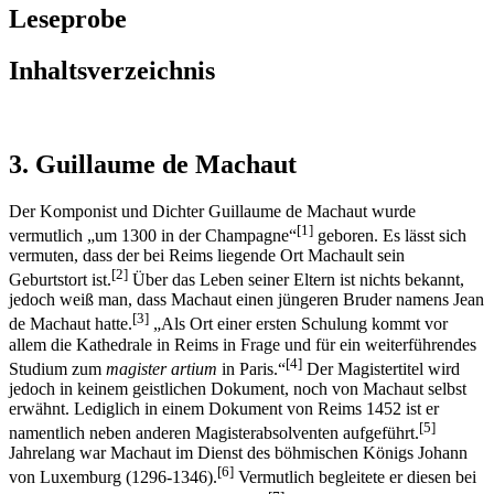
Leseprobe
Inhaltsverzeichnis
3. Guillaume de Machaut
Der Komponist und Dichter Guillaume de Machaut wurde
[1]
vermutlich „um 1300 in der Champagne“
geboren. Es lässt sich
vermuten, dass der bei Reims liegende Ort Machault sein
[2]
Geburtstort ist.
Über das Leben seiner Eltern ist nichts bekannt,
jedoch weiß man, dass Machaut einen jüngeren Bruder namens Jean
[3]
de Machaut hatte.
„Als Ort einer ersten Schulung kommt vor
allem die Kathedrale in Reims in Frage und für ein weiterführendes
[4]
Studium zum
magister artium
in Paris.“
Der Magistertitel wird
jedoch in keinem geistlichen Dokument, noch von Machaut selbst
erwähnt. Lediglich in einem Dokument von Reims 1452 ist er
[5]
namentlich neben anderen Magisterabsolventen aufgeführt.
Jahrelang war Machaut im Dienst des böhmischen Königs Johann
[6]
von Luxemburg (1296-1346).
Vermutlich begleitete er diesen bei