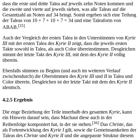
dass die erste und dritte Talea auf jeweils zehn Noten kommen und
die zweite und vierte auf jeweils sieben, was alle Taleas auf die
Gesamtzahl an Noten auf 34 bringt. Somit ergeben sich eine Teilung
der Taleas von 10 + 7 + 10 + 7 = 34 und eine Taleaform von
[35]
ABAB.
Auch der Vergleich der ersten Talea in den Unterstimmen von
Kyrie
III
mit der ersten Talea des
Kyrie II
zeigt, dass die jeweils ersten
Takte sowohl in Talea, als auch Color übereinstimmen. Desgleichen
stimmt der letzte Takt des
Kyrie III
, mit dem des
Kyrie II
völlig
überein.
Ebenfalls stimmen zu Beginn (und auch im weiteren Verlauf
zwischendurch) die Oberstimmen des
Kyrie III
und
II
in Talea und
Color überein. Desgleichen ist der letzte Takt mit dem des
Kyrie II
identisch.
4.2.5 Ergebnis
Die enge Beziehung der Teile innerhalb des gesamten
Kyrie
, kann
ein Hinweis darauf sein, dass Machaut diese auch in der
[36]
Reihenfolge komponiert hat, in der sie stehen.
Das
Christe
, das
als Fortentwicklung des
Kyrie I
gilt, sowie die Gemeinsamkeiten der
Taleas des
Christe
und
Kyrie II
und die angepasste Struktur diesem