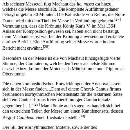
Als sechster Messeteil fügt Machaut das
Ite, missa est
hinzu,
welches die Messe abschließt. Die komplette Aufführungsdauer
beträgt ungefähr 30 Minuten. Die Kathedrale von Reims, die Notre-
[27]
Dame, wird mit dem Titel der Messe in Verbindung gebracht.
Vermutungen, dass die Krönung König Karls V. im Mai 1364
Anlass der Komposition gewesen sei, haben sich nicht bestätigt,
denn Machaut selbst war bei der Krönung anwesend und erstattete
darüber Bericht. Eine Aufführung seiner Messe wurde in dem
[28]
Bericht nicht erwähnt.
Besonders an der Messe ist die von Machaut hinzugefügte vierte
Stimme, der Contratenor, welche den Tenor als tiefste Stimme
ersetzt. Hinzu kommt der Motetus als Mittelstimme und Triplum als
Oberstimme.
Die neuen kompositorischen Entwicklungen der Ars nova lassen
sich in der Messe finden. „Dem auf einem Choral- Cantus firmus
beruhenden isorhythmischen Motettensatz für die textarmen Sätze
steht ein Cantus- firmus freier vierstimmiger Conductussatz
[29]
gegenüber […].“
Man könnte auch sagen, es handelt sich bei
den textreichen Teilen der Messe um einen Kantilenensatz, dessen
[30]
Begriff
Cantilena
einen Liedsatz darstellt.
Der Stil der isorhythmischen Motette, sowie der des