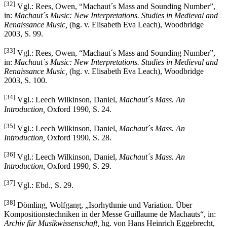
[32]
Vgl.: Rees, Owen, “Machaut´s Mass and Sounding Number”,
in:
Machaut´s Music: New Interpretations. Studies in Medieval and
Renaissance Music,
(hg. v. Elisabeth Eva Leach), Woodbridge
2003, S. 99.
[33]
Vgl.: Rees, Owen, “Machaut´s Mass and Sounding Number”,
in:
Machaut´s Music: New Interpretations. Studies in Medieval and
Renaissance Music,
(hg. v. Elisabeth Eva Leach), Woodbridge
2003, S. 100.
[34]
Vgl.: Leech Wilkinson, Daniel,
Machaut´s Mass. An
Introduction,
Oxford 1990, S. 24.
[35]
Vgl.: Leech Wilkinson, Daniel,
Machaut´s Mass. An
Introduction,
Oxford 1990, S. 28.
[36]
Vgl.: Leech Wilkinson, Daniel,
Machaut´s Mass. An
Introduction,
Oxford 1990, S. 29.
[37]
Vgl.: Ebd., S. 29.
[38]
Dömling, Wolfgang, „Isorhythmie und Variation. Über
Kompositionstechniken in der Messe Guillaume de Machauts“, in:
Archiv für Musikwissenschaft,
hg. von Hans Heinrich Eggebrecht,