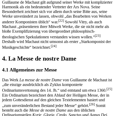
Guillaume de Machaut gilt aufgrund seiner Werke mit komplizierter
Harmonik als ein bedeutender Vertreter der Ars Nova. Seine
Besonderheit zeichnet sich vor allem durch seine Bitte aus, seine
Werke unverändert zu lassen, obwohl „das Bearbeiten von Werken
[22]
anderer Komponisten üblich“ war.
Sowohl Vitry, als auch
Machaut „präsentieren ihrer Mitwelt Werke, die sie nicht mehr als
bloße Exemplifizierung von übergeordnet philosophisch-
[23]
theologischen Spekulationen verstanden wissen wollen.“
Deshalb wird Machaut nicht umsonst als erster „Starkomponist der
[24]
Musikgeschichte“ bezeichnet.
4. La Messe de nostre Dame
4.1 Allgemeines zur Messe
Das Werk
La messe de nostre Dame
von Guillaume de Machaut ist
„die einzige ausdrücklich als Zyklus komponierte
[25]
Ordinariumsvertonung des 14. Jh.“ und entstand um etwa 1360.
Ein Ordinarium bezeichnet den Ablauf der Heiligen Messe, der in
jedem Gottesdienst auf den gleichen Textelementen basiert und
[26]
„zum unveränderlichen Bestand jeder Messe“ gehört.
Somit
besteht auch die
Messe de nostre Dame
aus den üblichen
Ordinariumsteilen
Kyrie, Gloria, Credo, Sanctus und Agnus Dei.