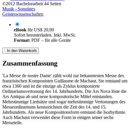
©2012
Bachelorarbeit
44 Seiten
Musik - Sonstiges
Geisteswissenschaften
eBook
für
US$ 20,99
Sofort herunterladen. Inkl. MwSt.
Format:
PDF – für alle Geräte
In den Warenkorb
Zusammenfassung
'La Messe de nostre Dame' zählt wohl zur bekanntesten Messe des
französischen Komponisten Guillaume de Machaut. Sie entstand um
etwa 1360 und ist die einzige als Zyklus komponierte
Ordinariumsvertonung des 14. Jahrhunderts. Die Ars Nova löste die
Ars Antiqua ab und neue kompositorische Mittel entstanden.
Mehrstimmige Liedsätze und sogar mehrstimmige Vertonungen des
Messeordinariums kennzeichnen die Zeit des 14. und 15.
Jahrhunderts. Als neue Kompositionsform entstand die Isorhythmie.
Auch Machaut verwendet diese Form in einigen seiner sechs
Messeteile.