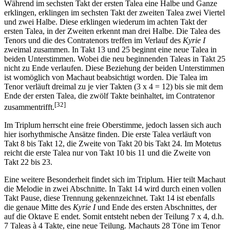
Während im sechsten Takt der ersten Talea eine Halbe und Ganze
erklingen, erklingen im sechsten Takt der zweiten Talea zwei Viertel
und zwei Halbe. Diese erklingen wiederum im achten Takt der
ersten Talea, in der Zweiten erkennt man drei Halbe. Die Talea des
Tenors und die des Contratenors treffen im Verlauf des
Kyrie I
zweimal zusammen. In Takt 13 und 25 beginnt eine neue Talea in
beiden Unterstimmen. Wobei die neu beginnenden Taleas in Takt 25
nicht zu Ende verlaufen. Diese Beziehung der beiden Unterstimmen
ist womöglich von Machaut beabsichtigt worden. Die Talea im
Tenor verläuft dreimal zu je vier Takten (3 x 4 = 12) bis sie mit dem
Ende der ersten Talea, die zwölf Takte beinhaltet, im Contratenor
[32]
zusammentrifft.
Im Triplum herrscht eine freie Oberstimme, jedoch lassen sich auch
hier isorhythmische Ansätze finden. Die erste Talea verläuft von
Takt 8 bis Takt 12, die Zweite von Takt 20 bis Takt 24. Im Motetus
reicht die erste Talea nur von Takt 10 bis 11 und die Zweite von
Takt 22 bis 23.
Eine weitere Besonderheit findet sich im Triplum. Hier teilt Machaut
die Melodie in zwei Abschnitte. In Takt 14 wird durch einen vollen
Takt Pause, diese Trennung gekennzeichnet. Takt 14 ist ebenfalls
die genaue Mitte des
Kyrie I
und Ende des ersten Abschnittes, der
auf die Oktave E endet. Somit entsteht neben der Teilung 7 x 4, d.h.
7 Taleas à 4 Takte, eine neue Teilung. Machauts 28 Töne im Tenor