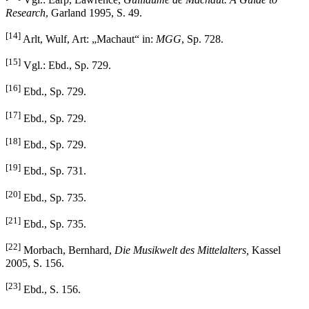
Vgl.: Earp, Lawrence,
Guillaume de Machaut. A Guide to
Research
, Garland 1995, S. 49.
[14]
Arlt, Wulf, Art: „Machaut“ in:
MGG
, Sp. 728.
[15]
Vgl.: Ebd., Sp. 729.
[16]
Ebd., Sp. 729.
[17]
Ebd., Sp. 729.
[18]
Ebd., Sp. 729.
[19]
Ebd., Sp. 731.
[20]
Ebd., Sp. 735.
[21]
Ebd., Sp. 735.
[22]
Morbach, Bernhard,
Die Musikwelt des Mittelalters,
Kassel
2005, S. 156.
[23]
Ebd., S. 156.