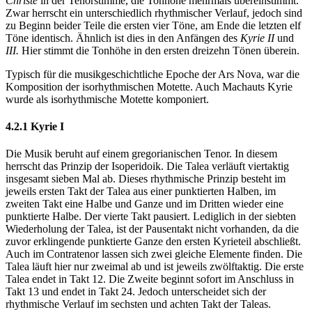
Christe
in der Tenorstimme, die Tonhöhe mehrmals übereinstimmt.
Zwar herrscht ein unterschiedlich rhythmischer Verlauf, jedoch sind
zu Beginn beider Teile die ersten vier Töne, am Ende die letzten elf
Töne identisch. Ähnlich ist dies in den Anfängen des
Kyrie II
und
III.
Hier stimmt die Tonhöhe in den ersten dreizehn Tönen überein.
Typisch für die musikgeschichtliche Epoche der Ars Nova, war die
Komposition der isorhythmischen Motette. Auch Machauts Kyrie
wurde als isorhythmische Motette komponiert.
4.2.1 Kyrie I
Die Musik beruht auf einem gregorianischen Tenor. In diesem
herrscht das Prinzip der Isoperidoik. Die Talea verläuft viertaktig
insgesamt sieben Mal ab. Dieses rhythmische Prinzip besteht im
jeweils ersten Takt der Talea aus einer punktierten Halben, im
zweiten Takt eine Halbe und Ganze und im Dritten wieder eine
punktierte Halbe. Der vierte Takt pausiert. Lediglich in der siebten
Wiederholung der Talea, ist der Pausentakt nicht vorhanden, da die
zuvor erklingende punktierte Ganze den ersten Kyrieteil abschließt.
Auch im Contratenor lassen sich zwei gleiche Elemente finden. Die
Talea läuft hier nur zweimal ab und ist jeweils zwölftaktig. Die erste
Talea endet in Takt 12. Die Zweite beginnt sofort im Anschluss in
Takt 13 und endet in Takt 24. Jedoch unterscheidet sich der
rhythmische Verlauf im sechsten und achten Takt der Taleas.