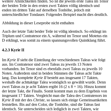
weitere Ähnlichkeiten finden. So ist die jeweils erste Talea im Tenor
der beiden Teile in den ersten zwei Takten völlig identisch und
enden im dritten Takt auf derselben Tonhöhe, jedoch mit
unterschiedlicher Tondauer. Folgendes Beispiel macht dies deutlich.
Abbildung in dieser Leseprobe nicht enthalten
Auch der letzte Takt beider Teile ist völlig identisch. So erklingt im
Triplum und Contratenor ein A, während im Tenor und Motetus ein
D erklingt, was somit zu einem spannungsvollen Quintklang führt.
4.2.3 Kyrie II
Im
Kyrie II
sieht die Einteilung der verschiedenen Taleas wie folgt
aus. Im Contratenor sind zwei Taleas zu jeweils 13 Noten
vorhanden. Im Tenor sind es ebenfalls zwei Taleas zu jeweils 10
Noten. Außerdem sind in beiden Stimmen die Taleas acht Takte
lang. Das komplette
Kyrie II
besteht aus insgesamt 17 Takten,
weshalb die achttaktige Talea womöglich so gewählt wurde. Denn
zwei Taleas zu je acht Takten ergibt 16 (2 x 8 = 16). Hinzu kommt
der letzte Takt, die Finalis. Somit kommt man zu dem Ergebnis von
insgesamt 17 Takten. Vergleicht man die Talea des Contratenors im
Kyrie II
mit der des
Christe
, so lassen sich einige Gemeinsamkeiten
feststellen. Bis auf den Color, die Tonhöhe, sind die Taleas fast
identisch. Sie unterscheiden sich lediglich in zwei Takten, wie