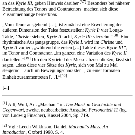
[37]
an das
Kyrie III
, geben Hinweis darüber.
Besonders bei näherer
Betrachtung des Tenors und Contratenors, machen sich diese
Zusammenhänge bemerkbar.
„Vom Tenor ausgehend […], ist zunächst eine Erweiterung der
äußeren Dimension der Talea festzustellen:
Kyrie I:
vier Longa-
[38]
Takte,
Christe:
sieben,
Kyrie II:
acht,
Kyrie III:
vierzehn.“
Eine
rhythmische Ausgangsgruppe, das
Kyrie I
, wird im
Christe
und
Kyrie II
variiert, „während die ersten […] Takte dieses
Kyrie III
“,
im Tenor und Contratenor, „im ganzen eine Variation des
Kyrie II
[39]
darstellen.“
Um den Kyrieteil der Messe abzuschließen, lässt sich
sagen, „dass diese vier Sätze des
Kyrie,
sich von Mal zu Mal
steigernd – auch im Bewegungscharakter –, zu einer formalen
[40]
Einheit zusammentreten […].“
[...]
[1]
Arlt, Wulf, Art: „Machaut“ in:
Die Musik in Geschichte und
Gegenwart,
zweite, neubearbeitete Ausgabe,
Personenteil 11
(hg.
von Ludwig Finscher), Kassel 2004, Sp. 719.
[2]
Vgl.: Leech Wilkinson, Daniel,
Machaut´s Mass. An
Introduction,
Oxford 1990, S. 4.