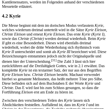
Kantilenensatzes, werden im Folgenden anhand der verschiedenen
Messeteile erläutert.
4.2 Kyrie
Die Messe beginnt mit dem im dorischen Modus verfasstem
Kyrie
,
welches wiederum dreimal unterteilt wird in die Sätze
Kyrie Eleison,
Christe Eleison
und erneut
Kyrie Eleison.
Das erste
Kyrie (Kyrie I),
sowie das
Christe (Christe)
werden dreimal wiederholt. Beim
Kyrie
II
gibt es eine Besonderheit. Dieses wird ebenfalls dreimal
wiederholt, wobei die dritte Wiederholung sich rhythmisch vom
Kyrie II
unterscheidet und somit als
Kyrie III
bezeichnet wird. Diese
Beizeichnungen entstammen jedoch nicht der Originalquelle und
[31]
dienen hier der Unterscheidung.
Die Zahl 3 lässt sich hier
zurückführen auf die Dreifaltigkeit Gottes, wie in 2.1 erwähnt. Das
komplettte
Kyrie
ist ein textarmer Satz, der nur aus den Begriffen
Kyrie Eleison
bzw.
Christe Eleison
besteht. Machaut verwendet
hierbei so genannte Melissmen, das heißt mehrere Töne pro Silbe.
Diese befinden sich auf dem Buchstaben E der Worte
Kyrie
und
Christe
. Das E wird fast bis zum Schluss gesungen, so dass die
Fortführung
Eleison
erst am Ende zu hören ist.
Zwischen den verschiedenen Teilen des
Kyrie
lassen sich
Ähnlichkeiten feststellen. Auffallend ist, dass im
Kyrie I
und im