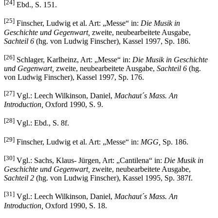
[24]
Ebd., S. 151.
[25]
Finscher, Ludwig et al. Art: „Messe“ in:
Die Musik in
Geschichte und Gegenwart,
zweite, neubearbeitete Ausgabe,
Sachteil 6
(hg. von Ludwig Finscher), Kassel 1997, Sp. 186.
[26]
Schlager, Karlheinz, Art: „Messe“ in:
Die Musik in Geschichte
und Gegenwart,
zweite, neubearbeitete Ausgabe,
Sachteil 6
(hg.
von Ludwig Finscher), Kassel 1997, Sp. 176.
[27]
Vgl.: Leech Wilkinson, Daniel,
Machaut´s Mass. An
Introduction,
Oxford 1990, S. 9.
[28]
Vgl.: Ebd., S. 8f.
[29]
Finscher, Ludwig et al. Art: „Messe“ in:
MGG,
Sp. 186.
[30]
Vgl.: Sachs, Klaus- Jürgen, Art: „Cantilena“ in:
Die Musik in
Geschichte und Gegenwart,
zweite, neubearbeitete Ausgabe,
Sachteil 2
(hg. von Ludwig Finscher), Kassel 1995, Sp. 387f.
[31]
Vgl.: Leech Wilkinson, Daniel,
Machaut´s Mass. An
Introduction,
Oxford 1990, S. 18.