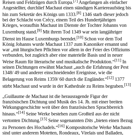
[7]
Reisen und Feldzügen durch Europa.
Angefangen als einfacher
Angestellter, durchlief Machaut einen ständigen Karriereaufstieg bis
[8]
hin zum Sekretär des Königs um 1333.
1346 starb dieser jedoch
bei der Schlacht von Crécy, einem Teil des Hundertjährigen
Krieges, woraufhin Machaut im Dienste der Tochter Johanns von
[9]
Luxemburg stand.
Mit ihrem Tod 1349 war sein langjähriger
[10]
Dienst im Hause Luxemburgs beendet.
Schon vor dem Tod
König Johanns wurde Machaut 1337 zum Kanoniker ernannt und
war „mit liturgischen Pflichten vor allem in der Feier des Offiziums
verbunden, bot zugleich aber eine materielle Basis und in neuer
[11]
Weise Raum für literarische und musikalische Produktion.“
In
seinen Dichtungen erwähnt Machaut „auch die Erfahrung der Pest
1348/ 49 und anderer einschneidender Ereignisse, wie die
[12]
Belagerung von Reims 1359/ 60 durch die Engländer.“
1377
[13]
stirbt Machaut und wurde in der Kathedrale zu Reims begraben.
„Guillaume de Machaut ist die herausragende Figur der
französischen Dichtung und Musik des 14. Jh. mit einer breiten
Wirkungsgeschichte weit über den französischen Sprachbereich
[14]
hinaus.“
Seine Werke bestehen zum Großteil aus der nicht
[15]
vertonten Dichtung.
Seine sogenannten
Dits
„bieten einen Bezug
[16]
zu Personen des Hochadels.“
Kompositorische Werke Machauts
sind unter anderem Motetten, Rondeaux, Virelais und Balladen,