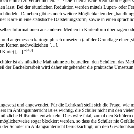
noch einmal zu verdeutlichen.“
Die Thematische Reduktion eignet si
nen lässt. Bei der räumlichen Reduktion werden mittels Lupen- oder Fen
u bündeln. Daneben gibt es noch weitere Möglichkeiten der „handlung
ner Karte in eine statistische Darstellungsform, sowie in einen sprachli
 selber Informationen aus anderen Medien in Kartenform übertragen od
en und angemessen kartographisch umsetzen (auf der Grundlage einer ‚
von Karten nachvollziehen […].
[43]
d Karte) […].“
hüler ist als nützliche Maßnahme zu beurteilen, den Schülern das Med
il der Bachelorarbeit wird daher eingehender die praktische Umsetzung
ngesetzt und angewendet. Für die Lehrkraft stellt sich die Frage, wie m
rs im Anfangsunterricht ist es wichtig, die Schüler nicht mit den viel
nützliche Hilfsmittel entwickeln. Dies wäre fatal, zumal den Schülern
möglicherweise sogar blockiert werden, so dass die Schüler nie Gefal
r Schüler im Anfangsunterricht berücksichtigt, um den Geschichtsunter