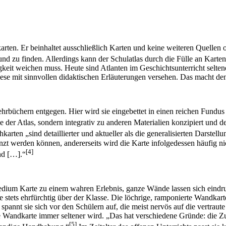
karten. Er beinhaltet ausschließlich Karten und keine weiteren Quellen
 und zu finden. Allerdings kann der Schulatlas durch die Fülle an Kart
keit weichen muss. Heute sind Atlanten im Geschichtsunterricht selten
ese mit sinnvollen didaktischen Erläuterungen versehen. Das macht den 
Lehrbüchern entgegen. Hier wird sie eingebettet in einen reichen Fund
er Atlas, sondern integrativ zu anderen Materialien konzipiert und des
karten „sind detaillierter und aktueller als die generalisierten Darste
rgänzt werden können, andererseits wird die Karte infolgedessen häufi
[4]
nd […].“
ium Karte zu einem wahren Erlebnis, ganze Wände lassen sich eindruck
 stets ehrfürchtig über der Klasse. Die löchrige, ramponierte Wandkart
pannt sie sich vor den Schülern auf, die meist nervös auf die vertraut
die Wandkarte immer seltener wird. „Das hat verschiedene Gründe: die
[5]