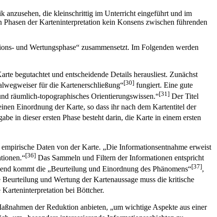
 anzusehen, die kleinschrittig im Unterricht eingeführt und im
en Phasen der Karteninterpretation kein Konsens zwischen führenden
retations- und Wertungsphase“ zusammensetzt. Im Folgenden werden
Karte begutachtet und entscheidende Details herausliest. Zunächst
[30]
alwegweiser für die Kartenerschließung“
fungiert. Eine gute
[31]
] und räumlich-topographisches Orientierungswissen.“
Der Titel
inen Einordnung der Karte, so dass ihr nach dem Kartentitel der
be in dieser ersten Phase besteht darin, die Karte in einem ersten
s empirische Daten von der Karte. „Die Informationsentnahme erweist
[36]
ationen.“
Das Sammeln und Filtern der Informationen entspricht
[37]
ießend kommt die „Beurteilung und Einordnung des Phänomens“
,
Beurteilung und Wertung der Kartenaussage muss die kritische
Karteninterpretation bei Böttcher.
 Maßnahmen der Reduktion anbieten, „um wichtige Aspekte aus einer