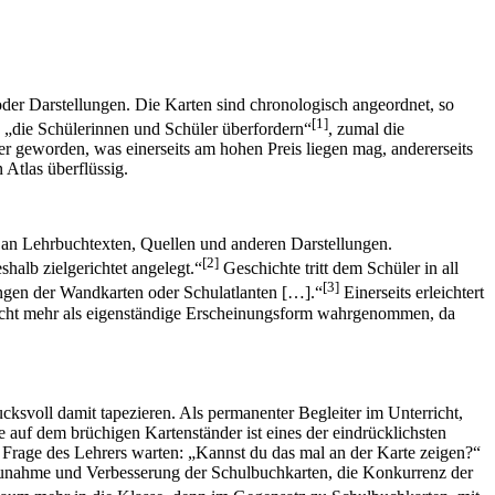
 oder Darstellungen. Die Karten sind chronologisch angeordnet, so
[1]
en „die Schülerinnen und Schüler überfordern“
, zumal die
er geworden, was einerseits am hohen Preis liegen mag, andererseits
Atlas überflüssig.
us an Lehrbuchtexten, Quellen und anderen Darstellungen.
[2]
halb zielgerichtet angelegt.“
Geschichte tritt dem Schüler in all
[3]
llungen der Wandkarten oder Schulatlanten […].“
Einerseits erleichtert
g nicht mehr als eigenständige Erscheinungsform wahrgenommen, da
svoll damit tapezieren. Als permanenter Begleiter im Unterricht,
e auf dem brüchigen Kartenständer ist eines der eindrücklichsten
e Frage des Lehrers warten: „Kannst du das mal an der Karte zeigen?“
 Zunahme und Verbesserung der Schulbuchkarten, die Konkurrenz der