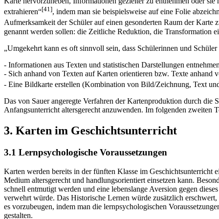
Karte hervorzuheben, Informationen gezielter zu entnehmen oder sie 
[41]
extrahieren“
, indem man sie beispielsweise auf eine Folie abzeich
Aufmerksamkeit der Schüler auf einen gesonderten Raum der Karte z
genannt werden sollen: die Zeitliche Reduktion, die Transformation ei
„Umgekehrt kann es oft sinnvoll sein, dass Schülerinnen und Schüler
- Informationen aus Texten und statistischen Darstellungen entnehm
- Sich anhand von Texten auf Karten orientieren bzw. Texte anhand 
- Eine Bildkarte erstellen (Kombination von Bild/Zeichnung, Text un
Das von Sauer angeregte Verfahren der Kartenproduktion durch die Sc
Anfangsunterricht altersgerecht anzuwenden. Im folgenden zweiten Te
3. Karten im Geschichtsunterricht
3.1 Lernpsychologische Voraussetzungen
Karten werden bereits in der fünften Klasse im Geschichtsunterricht ei
Medium altersgerecht und handlungsorientiert einsetzen kann. Besonde
schnell entmutigt werden und eine lebenslange Aversion gegen dieses 
verwehrt würde. Das Historische Lernen würde zusätzlich erschwert, 
es vorzubeugen, indem man die lernpsychologischen Voraussetzungen de
gestalten.