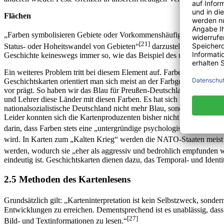
Flächen
[20]
„Farben symbolisieren Gebiete oder Vorkommenshäufigkeiten.“
Da
[21]
Status- oder Hoheitswandel von Gebieten“
darzustellen. Doch auch
Geschichte keineswegs immer so, wie das Beispiel des mittelalterlich
Ein weiteres Problem tritt bei diesem Element auf. Farben lösen stet
Geschichtskarten orientiert man sich meist an der Farbgebung des Put
vor prägt. So haben wir das Blau für Preußen-Deutschland, Lila für 
und Lehrer diese Länder mit diesen Farben. Es hat sich in unsere Ge
nationalsozialistische Deutschland nicht mehr Blau, sondern das cha
Leider konnten sich die Kartenproduzenten bisher nicht auf eine einhe
darin, dass Farben stets eine „untergründige psychologische Wirkung
wird. In Karten zum „Kalten Krieg“ werden die NATO-Staaten meist 
werden, wodurch sie „eher als aggressiv und bedrohlich empfunden 
eindeutig ist. Geschichtskarten dienen dazu, das Temporal- und Ident
2.5 Methoden des Kartenlesens
Grundsätzlich gilt: „Karteninterpretation ist kein Selbstzweck, sonder
Entwicklungen zu erreichen. Dementsprechend ist es unablässig, dass
[27]
Bild- und Textinformationen zu lesen.“