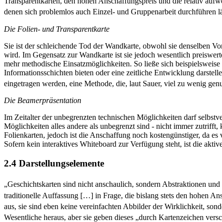
Transparentkarten, den hohen Anschaffungspreis und die relativ au
denen sich problemlos auch Einzel- und Gruppenarbeit durchführen läss
Die Folien- und Transparentkarte
Sie ist der schleichende Tod der Wandkarte, obwohl sie denselben Vorte
wird. Im Gegensatz zur Wandkarte ist sie jedoch wesentlich preiswert
mehr methodische Einsatzmöglichkeiten. So ließe sich beispielsweise
Informationsschichten bieten oder eine zeitliche Entwicklung darstel
eingetragen werden, eine Methode, die, laut Sauer, viel zu wenig genu
Die Beamerpräsentation
Im Zeitalter der unbegrenzten technischen Möglichkeiten darf selbstv
Möglichkeiten alles andere als unbegrenzt sind - nicht immer zutri
Folienkarten, jedoch ist die Anschaffung noch kostengünstiger, da es v
Sofern kein interaktives Whiteboard zur Verfügung steht, ist die aktiv
2.4 Darstellungselemente
„Geschichtskarten sind nicht anschaulich, sondern Abstraktionen und
traditionelle Auffassung […] in Frage, die bislang stets den hohen A
aus, sie sind eben keine vereinfachten Abbilder der Wirklichkeit, son
Wesentliche heraus, aber sie geben dieses „durch Kartenzeichen vers