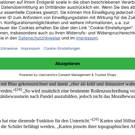
 Flächen meist farbig gestaltet sind, werden Flächen und Farben hier 
 hier ergibt sich das Problem, dass Flächen suggerieren, es gebe ein kl
en Personenverbandsstaates zeigt.
s bewusst oder unbewusst Emotionen aus, die bei der Betrachtung einer
zgers, eines alten, heute nicht mehr gebräuchlichen Schulatlas, der di
Frankreich, Grün für Russland und Ocker für England, nicht zu verwech
dächtniskarten, unsere „Mental Maps“, eingebrannt. Natürlich können i
rakteristische Braun verwendet, währenddessen die Sowjetunion aber ke
itliche Farbgebung einigen, so dass farbliche Unterschiede von Karte z
[22]
“
ausüben. Meist wird Rot als warm, aber aggressiv wahrgenommen
mit Blau gekennzeichnet und damit „eher als kühl und distanziert w
[24]
werden.“
„So wird zusätzlich eine bestimmte Rollenzuschreibung vo
itätsbewusstsein nach Pandel auszubilden, jedoch nicht das Moralbewuss
[26]
n hat eine dienende Funktion für den Unterricht.“
Karten sind Hilfsm
 die Schüler befähigt werden, „Karten jenseits ihrer topographischen 