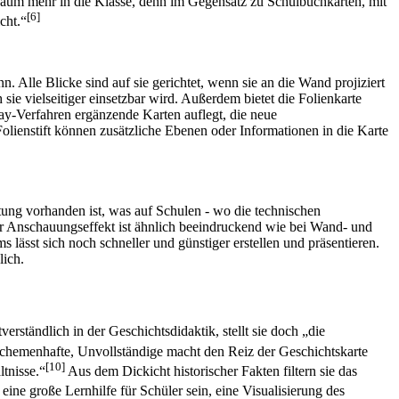
e kaum mehr in die Klasse, denn im Gegensatz zu Schulbuchkarten, mit
[6]
cht.“
. Alle Blicke sind auf sie gerichtet, wenn sie an die Wand projiziert
ie vielseitiger einsetzbar wird. Außerdem bietet die Folienkarte
ay-Verfahren ergänzende Karten auflegt, die neue
olienstift können zusätzliche Ebenen oder Informationen in die Karte
tung vorhanden ist, was auf Schulen - wo die technischen
er Anschauungseffekt ist ähnlich beeindruckend wie bei Wand- und
s lässt sich noch schneller und günstiger erstellen und präsentieren.
lich.
verständlich in der Geschichtsdidaktik, stellt sie doch „die
chemenhafte, Unvollständige macht den Reiz der Geschichtskarte
[10]
ltnisse.“
Aus dem Dickicht historischer Fakten filtern sie das
ine große Lernhilfe für Schüler sein, eine Visualisierung des