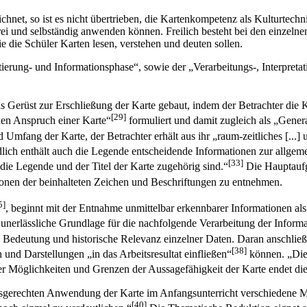
net, so ist es nicht übertrieben, die Kartenkompetenz als Kulturtechnik
rei und selbständig anwenden können. Freilich besteht bei den einzeln
e die Schüler Karten lesen, verstehen und deuten sollen.
ientierung- und Informationsphase“, sowie der „Verarbeitungs-, Interp
as Gerüst zur Erschließung der Karte gebaut, indem der Betrachter die 
[29]
chen Anspruch einer Karte“
formuliert und damit zugleich als „Gener
d Umfang der Karte, der Betrachter erhält aus ihr „raum-zeitliches [...
lich enthält auch die Legende entscheidende Informationen zur allgeme
[33]
 die Legende und der Titel der Karte zugehörig sind.“
Die Hauptaufga
onen der beinhalteten Zeichen und Beschriftungen zu entnehmen.
5]
, beginnt mit der Entnahme unmittelbar erkennbarer Informationen al
ie unerlässliche Grundlage für die nachfolgende Verarbeitung der Inform
n Bedeutung und historische Relevanz einzelner Daten. Daran anschl
[38]
nd Darstellungen „in das Arbeitsresultat einfließen“
können. „Die 
er Möglichkeiten und Grenzen der Aussagefähigkeit der Karte endet die 
altersgerechten Anwendung der Karte im Anfangsunterricht verschiedene
[40]