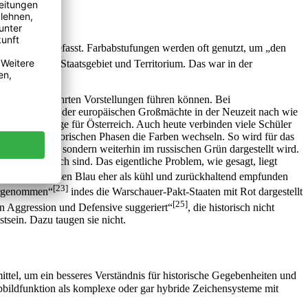
identisch aufgefasst. Farbabstufungen werden oft genutzt, um „den
ar umrissenes Staatsgebiet und Territorium. Das war in der
 Karte zu verkehrten Vorstellungen führen können. Bei
e Farbgestaltung der europäischen Großmächte in der Neuzeit nach wie
seln mit Orange für Österreich. Auch heute verbinden viele Schüler
n manchen historischen Phasen die Farben wechseln. So wird für das
ineswegs Rot, sondern weiterhin im russischen Grün dargestellt wird.
u Karte möglich sind. Das eigentliche Problem, wie gesagt, liegt
, währenddessen Blau eher als kühl und zurückhaltend empfunden
[23]
ahrgenommen“
indes die Warschauer-Pakt-Staaten mit Rot dargestellt
[25]
n Aggression und Defensive suggeriert“
, die historisch nicht
tsein. Dazu taugen sie nicht.
ittel, um ein besseres Verständnis für historische Gegebenheiten und
Abbildfunktion als komplexe oder gar hybride Zeichensysteme mit