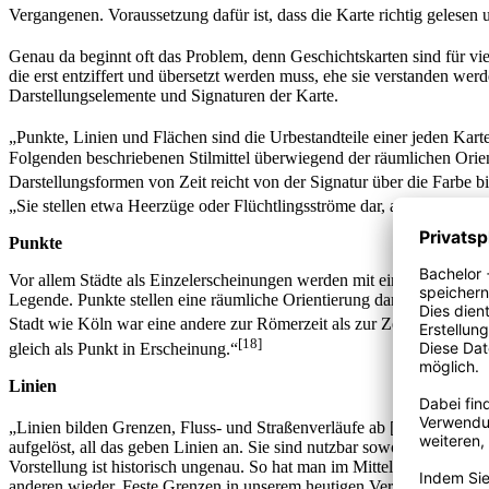
Vergangenen. Voraussetzung dafür ist, dass die Karte richtig gelesen 
Genau da beginnt oft das Problem, denn Geschichtskarten sind für vi
die erst entziffert und übersetzt werden muss, ehe sie verstanden we
Darstellungselemente und Signaturen der Karte.
„Punkte, Linien und Flächen sind die Urbestandteile einer jeden Kart
Folgenden beschriebenen Stilmittel überwiegend der räumlichen Orient
Darstellungsformen von Zeit reicht von der Signatur über die Farbe bi
„Sie stellen etwa Heerzüge oder Flüchtlingsströme dar, aber auch Ei
Punkte
Vor allem Städte als Einzelerscheinungen werden mit einem Punkt dar
Legende. Punkte stellen eine räumliche Orientierung dar, sie geben an,
Stadt wie Köln war eine andere zur Römerzeit als zur Zeit des Mittel
[18]
gleich als Punkt in Erscheinung.“
Linien
[19]
„Linien bilden Grenzen, Fluss- und Straßenverläufe ab […].“
Ande
aufgelöst, all das geben Linien an. Sie sind nutzbar sowohl für die z
Vorstellung ist historisch ungenau. So hat man im Mittelalter nicht 
anderen wieder. Feste Grenzen in unserem heutigen Verständnis waren