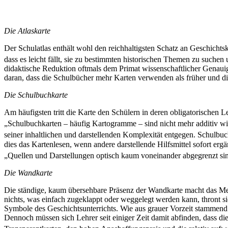
Die Atlaskarte
Der Schulatlas enthält wohl den reichhaltigsten Schatz an Geschichts
dass es leicht fällt, sie zu bestimmten historischen Themen zu suchen
didaktische Reduktion oftmals dem Primat wissenschaftlicher Genauig
daran, dass die Schulbücher mehr Karten verwenden als früher und di
Die Schulbuchkarte
Am häufigsten tritt die Karte den Schülern in deren obligatorischen 
„Schulbuchkarten – häufig Kartogramme – sind nicht mehr additiv wie d
seiner inhaltlichen und darstellenden Komplexität entgegen. Schulbuch
dies das Kartenlesen, wenn andere darstellende Hilfsmittel sofort e
„Quellen und Darstellungen optisch kaum voneinander abgegrenzt si
Die Wandkarte
Die ständige, kaum übersehbare Präsenz der Wandkarte macht das Med
nichts, was einfach zugeklappt oder weggelegt werden kann, thront sie
Symbole des Geschichtsunterrichts. Wie aus grauer Vorzeit stammend s
Dennoch müssen sich Lehrer seit einiger Zeit damit abfinden, dass 