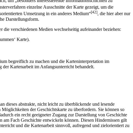
ch, um „besonders interessierende Informationsschichten zu
sterverfahren einzelne Ausschnitte der Karte gezeigt, um die
[42]
sorientierten Umsetzung in ein anderes Medium“
, die hier aber nur
che Darstellungsform.
er die verschiedenen Medien wechselseitig aufeinander beziehen:
stummen‘ Karte).
ium begreiflich zu machen und die Karteninterpretation im
 der Kartenarbeit im Anfangsunterricht behandelt.
an dieses abstrakte, nicht leicht zu überblickende und lesende
en Möglichkeiten der Geschichtskarte zu überfordern. Sie können so
 dadurch ein recht geeigneter Zugang zur Darstellung von Geschichte
len am Fach Geschichte entwickeln können. Diesen Hindernissen gilt
richt und die Kartenarbeit sinnvoll, aufregend und zielorientiert zu