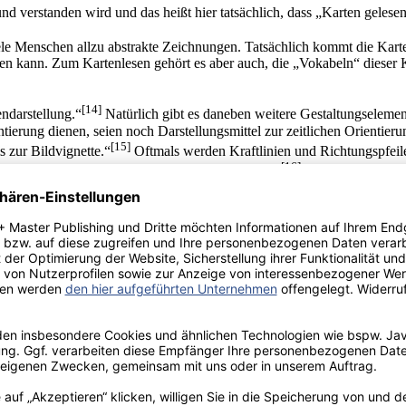
und verstanden wird und das heißt hier tatsächlich, dass „Karten gelese
ele Menschen allzu abstrakte Zeichnungen. Tatsächlich kommt die Karte
rden kann. Zum Kartenlesen gehört es aber auch, die „Vokabeln“ dieser 
[14]
endarstellung.“
Natürlich gibt es daneben weitere Gestaltungselemen
ierung dienen, seien noch Darstellungsmittel zur zeitlichen Orientier
[15]
s zur Bildvignette.“
Oftmals werden Kraftlinien und Richtungspfei
[16]
nflüsse, also Bewegungen im übertragenen Sinne.“
gestellt, wobei die Größe des Punktes meist Rückschlüsse auf die Einw
 welche Stadt wo liegt. Für den Geschichtsunterricht, der die zeitliche
alters oder der Industrialisierung „in Bezug auf Ausdehnung, Bevölker
rs als Punkte können sie schon eindeutiger historische Entwicklungen 
eitliche wie räumliche Orientierung. Aber auch hier ist Vorsicht gebote
mit feststehenden Grenzen zutun. In Karten des Mittelalters geben Lini
 das nicht.