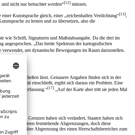
[12]
n und nicht nur betrachtet werden“
müssen.
[13]
 einer Kunstsprache gleich, einer „zeichenhaften Verdichtung“
,
Kunstsprache zu lernen und zu übersetzen, also die
te wie Schrift, Signaturen und Maßstabsangabe. Da die drei im
ung angesprochen. „Das breite Spektrum der kartografischen
le verwendet, um dynamische Bewegungen im Raum darzustellen.
ohnerzahl schließen lässt. Genauere Angaben finden sich in der
 Entwicklung mit einschließt, ergibt sich daraus ein Problem. Eine
[17]
ungszahl und Verfassung.“
„Auf der Karte aber tritt sie jeden Mal
nachzeichnen. Grenzen haben sich verändert, Staaten haben sich
n: Linien suggerieren feststehende Abgrenzungen, doch diese
en eher die ungefähre Abgrenzung des einen Herrschaftsbereiches zum