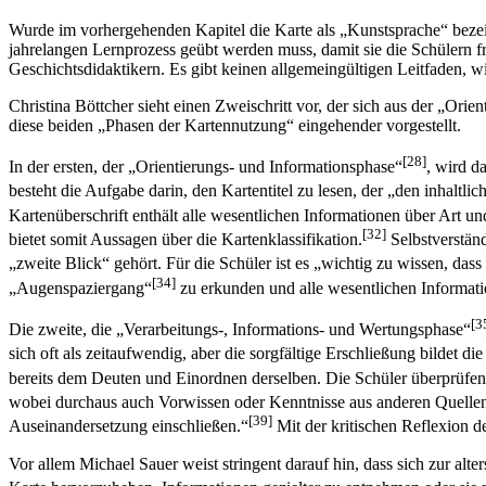
Wurde im vorhergehenden Kapitel die Karte als „Kunstsprache“ bezeich
jahrelangen Lernprozess geübt werden muss, damit sie die Schülern f
Geschichtsdidaktikern. Es gibt keinen allgemeingültigen Leitfaden, wi
Christina Böttcher sieht einen Zweischritt vor, der sich aus der „Or
diese beiden „Phasen der Kartennutzung“ eingehender vorgestellt.
[28]
In der ersten, der „Orientierungs- und Informationsphase“
, wird d
besteht die Aufgabe darin, den Kartentitel zu lesen, der „den inhaltli
Kartenüberschrift enthält alle wesentlichen Informationen über Art un
[32]
bietet somit Aussagen über die Kartenklassifikation.
Selbstverständ
„zweite Blick“ gehört. Für die Schüler ist es „wichtig zu wissen, dass
[34]
„Augenspaziergang“
zu erkunden und alle wesentlichen Informati
[3
Die zweite, die „Verarbeitungs-, Informations- und Wertungsphase“
sich oft als zeitaufwendig, aber die sorgfältige Erschließung bildet d
bereits dem Deuten und Einordnen derselben. Die Schüler überprüfe
wobei durchaus auch Vorwissen oder Kenntnisse aus anderen Quellen u
[39]
Auseinandersetzung einschließen.“
Mit der kritischen Reflexion d
Vor allem Michael Sauer weist stringent darauf hin, dass sich zur 