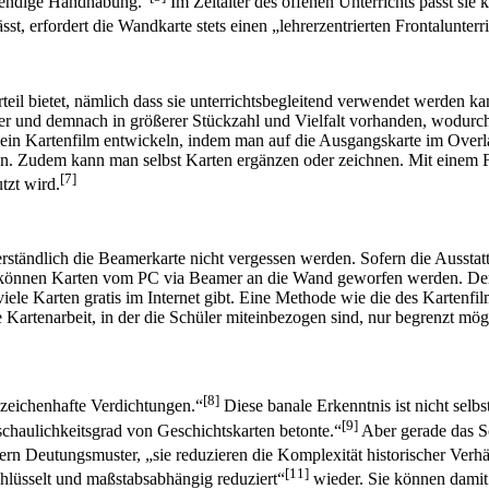
fwendige Handhabung.“
Im Zeitalter des offenen Unterrichts passt si
t, erfordert die Wandkarte stets einen „lehrerzentrierten Frontalunterri
il bietet, nämlich dass sie unterrichtsbegleitend verwendet werden kann
er und demnach in größerer Stückzahl und Vielfalt vorhanden, wodurch s
 ein Kartenfilm entwickeln, indem man auf die Ausgangskarte im Overl
len. Zudem kann man selbst Karten ergänzen oder zeichnen. Mit einem F
[7]
tzt wird.
erständlich die Beamerkarte nicht vergessen werden. Sofern die Ausstat
fft, können Karten vom PC via Beamer an die Wand geworfen werden. D
iele Karten gratis im Internet gibt. Eine Methode wie die des Kartenfilm
e Kartenarbeit, in der die Schüler miteinbezogen sind, nur begrenzt mög
[8]
 zeichenhafte Verdichtungen.“
Diese banale Erkenntnis ist nicht selbst
[9]
nschaulichkeitsgrad von Geschichtskarten betonte.“
Aber gerade das S
dern Deutungsmuster, „sie reduzieren die Komplexität historischer Verhä
[11]
chlüsselt und maßstabsabhängig reduziert“
wieder. Sie können damit e