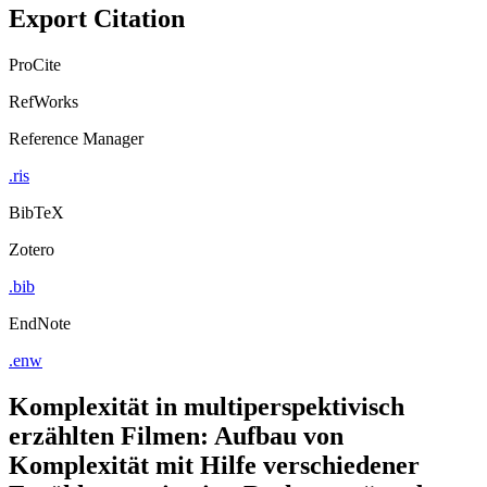
Export Citation
ProCite
RefWorks
Reference Manager
.ris
BibTeX
Zotero
.bib
EndNote
.enw
Komplexität in multiperspektivisch
erzählten Filmen: Aufbau von
Komplexität mit Hilfe verschiedener