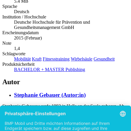
5.4 MB
Sprache
Deutsch
Institution / Hochschule
Deutsche Hochschule für Prävention und
Gesundheitsmanagement GmbH
Erscheinungsdatum
2015 (Februar)
Note
1,4
Schlagworte
Mobilität
Kraft
Fitnesstraining
Wirbelsäule
Gesundheit
Produktsicherheit
BACHELOR + MASTER Publishing
Autor
Stephanie Gebauer (Autor:in)
Stephanie Gebauer wurde 1992 in Halle an der Saale geboren. Ab
dem 3. Lebensjahr stand der Sport im Mittelpunkt ihres Lebens,
angefangen mit rhythmischer Sportgymnastik, über Judo und
Badminton bis hin zum Fußball. So war es nur logisch, dass die
Autorin ihr Hobby zum Beruf machte. Diese fachliche Studie