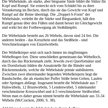
Die Wirbelsäule, als starke, aber biegsame Säule bildet die Stütze für
Kopf und Rumpf. Sie erstreckt sich vom Schädel bis zu ihrer
Verankerung im Becken, durch das sie das Gewicht von Kopf und
Rumpf auf die Beine überträgt. Die „Doppel-S-Form“ der
Wirbelsäule, verleiht ihr die Stärke und Biegsamkeit, hält den
Rumpf genau über den Füßen und damit besser im Gleichgewicht
und wirkt bei der Fortbewegung als Stoßdämpfer.
Die Wirbelsäule besteht aus 26 Wirbeln, davon sind 24 frei. Die
anderen beiden - das Kreuzbein und das Steißbein - sind
Verschmelzungen von Einzelwirbeln.
Der Wirbelkörper setzt sich nach hinten im ringförmigen
Wirbelbogen fort. Diese umschließen gemeinsam das Wirbelloch,
durch das das Rückenmark zieht. Jeweils zwei Querfortsätze und
ein Dornfortsatz bilden die Ansatzstelle für die Bänder und
Rückenmuskeln, welche die Wirbelsäule primär stabilisieren.
Zwischen zwei übereinander liegenden Wirbelkörpern liegt die
Bandscheibe, die als elastischer Puffer Stöße beim Gehen, Laufen
oder Springen abfängt. Insgesamt besteht die Wirbelsäule aus 7
Halswirbeln, 12 Brustwirbeln, 5 Lendenwirbel, 5 miteinander
verschmolzene Kreuzwirbel und 4-5 verschmolzene Steißwirbel.
Wenn man es daher genau nimmt besteht die Wirbelsäule aus 33-34
Wirbeln (McCracken, 2000, S. 38).