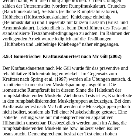
werden kann, wird die Übung abgebrochen. Zu den Übungen
zählen der Unterarmstütz (vordere Rumpfmuskulatur), Crunches
(Bauchmuskulatur), Seitstütz (seitliche Rumpfstabilisatoren),
Hüftheben (Hüftstreckmuskulatur), Kniebeuge einbeinig
(Beinmuskulatur) und Liegestütz mit kurzem Lastarm (Brust- und
Armmuskulatur). Letztendlich ist beim Durchführen des Tests auf
standardisierte Testrahmenbedingungen zu achten. Im Rahmen der
vorliegenden Arbeit wurde lediglich auf die Testübungen
„Hüftheben und „einbeinige Kniebeuge“ näher eingegangen.
3.9.3 Isometrischer Kraftausdauertest nach Mc Gill (2002)
Der Kraftausdauertest nach Mc Gill wurde für das präventive und
rehabilitative Rückentraining entwickelt. Im Gegensatz zum
Krafttest nach Spring et al. (1997) werden alle Übungen statisch, d.
h. mit einer isometrischen Muskelspannung ausgeführt. Die
isometrische Rumpfkraft ist in diesem Sinne die Haltekraft der
rumpfstabilisierenden Muskeln. Ziel dieses Tests ist es, Kraftdefizite
in den rumpfstabilisierenden Muskelgruppen aufzuzeigen. Bei dem
Kraftausdauertest nach Mc Gill werden die Muskelgruppen jedoch
nicht isoliert, sondern als Teil einer Muskelschlinge getestet. Eine
isolierte Testung wäre nur mit entsprechenden apparativen
Hilfsmitteln umsetzbar. Diesbezüglich werden auch im Alltag die
rumpfstabilisierenden Muskeln nie bzw. äußerst selten isoliert
beansprucht. Dementsprechend besitzt der Test einen hohen