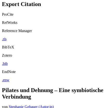
Export Citation
ProCite
RefWorks
Reference Manager
.ris
BibTeX
Zotero
.bib
EndNote
.enw
Pilates und Dehnung – Eine symbiotische
Verbindung
von
Stephanie Gebauer (Autor:in)