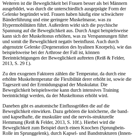
Weiteren ist die Beweglichkeit bei Frauen besser als bei Männern
ausgebildet, was durch die unterschiedlich ausgeprägte Form der
Gelenke begründet wird. Frauen haben häufig eine schwächere
Bänderführung und eine geringere Muskelmasse, was zu
Hypermobilitäten führt. Außerdem wirkt sich die psychische
Spannung auf die Beweglichkeit aus. Durch Angst beispielsweise
kann sich der Muskeltonus erhöhen, was zu Verspannungen führt
und somit die Beweglichkeit negativ beeinflusst. Auch durch
abgenutzte Gelenke (Degeneration des hyalinen Knorpels), wie das
beispielsweise bei der Arthrose der Fall ist, können
Beeinträchtigungen der Beweglichkeit auftreten (Reiß & Felder,
2013, S. 29 f.).
Zu den exogenen Faktoren zählen die Temperatur, da durch eine
erhöhte Muskeltemperatur die Flexibilität derer erhöht ist, sowie die
Tageszeit und der Ermüdungsgrad der Muskulatur. Die
Beweglichkeit beispielsweise kann durch intensives Training
beeinträchtigt werden, da der Muskeltonus erhöht wird.
Daneben gibt es anatomische Einflussgrößen die auf die
Beweglichkeit einwirken. Dazu gehören die knöcherne, die band-
und kapselhafte, die muskuläre und die nervös-strukturelle
Hemmung (Reiß & Felder, 2013, S. 10f.). Hierbei wird die
Beweglichkeit zum Beispiel durch einen Knochen (Sprungbein-
Rolle im Sprunggelenk), durch Kapsel- und Bandstrukturen (Innen-