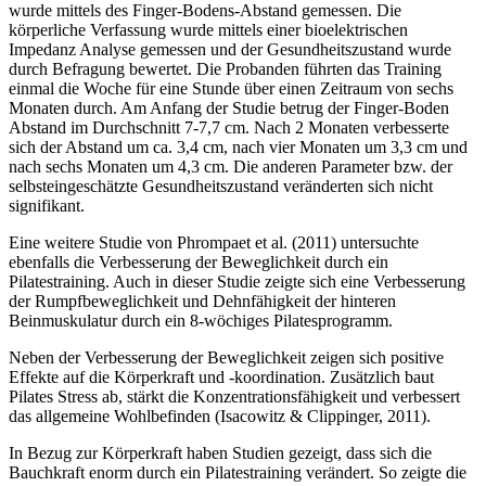
wurde mittels des Finger-Bodens-Abstand gemessen. Die
körperliche Verfassung wurde mittels einer bioelektrischen
Impedanz Analyse gemessen und der Gesundheitszustand wurde
durch Befragung bewertet. Die Probanden führten das Training
einmal die Woche für eine Stunde über einen Zeitraum von sechs
Monaten durch. Am Anfang der Studie betrug der Finger-Boden
Abstand im Durchschnitt 7-7,7 cm. Nach 2 Monaten verbesserte
sich der Abstand um ca. 3,4 cm, nach vier Monaten um 3,3 cm und
nach sechs Monaten um 4,3 cm. Die anderen Parameter bzw. der
selbsteingeschätzte Gesundheitszustand veränderten sich nicht
signifikant.
Eine weitere Studie von Phrompaet et al. (2011) untersuchte
ebenfalls die Verbesserung der Beweglichkeit durch ein
Pilatestraining. Auch in dieser Studie zeigte sich eine Verbesserung
der Rumpfbeweglichkeit und Dehnfähigkeit der hinteren
Beinmuskulatur durch ein 8-wöchiges Pilatesprogramm.
Neben der Verbesserung der Beweglichkeit zeigen sich positive
Effekte auf die Körperkraft und -koordination. Zusätzlich baut
Pilates Stress ab, stärkt die Konzentrationsfähigkeit und verbessert
das allgemeine Wohlbefinden (Isacowitz & Clippinger, 2011).
In Bezug zur Körperkraft haben Studien gezeigt, dass sich die
Bauchkraft enorm durch ein Pilatestraining verändert. So zeigte die