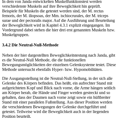
In dem von Janda entwickelten Muskelfunktionstest werden
verschiedenste Muskeln auf ihre Beweglichkeit hin geprüft.
Beispiele für Muskeln die getestet werden sind, der M. rectus
femoris, der M. iliopsoas, der Mm. ischiocrurales, der M. triceps
surae und der pectoralis major. Auf die Ausführung und Beurteilung
der Beweglichkeit wird in Kapitel 4.3.1 explizit eingegangen. Im
Vordergrund dabei stehen die hier drei erst genannten Muskeln bzw.
Muskelgruppen.
3.4.2 Die Neutral-Null-Methode
Neben der hier dargestellten Beweglichkeitstestung nach Janda, gibt
es die Neutral-Null Methode, die die funktionellen
Bewegungsmöglichkeiten der einzelnen Gelenksysteme testet. Diese
Methode untersucht ebenfalls Hyper- bzw. Hypomobilitäten.
Die Ausgangsstellung ist die Neutral-Null-Stellung, in der sich alle
Gelenke des Körpers befinden. Das heißt, ein aufrechter Stand mit
aufgerichteten Kopf und Blick nach vorne, die Arme hängen seitlich
am Körper herab, die Hände und Finger werden gestreckt und so
gehalten, dass der Daumen nach vorne zeigt sowie ein hüftbreiter
Stand mit einer parallelen Fußstellung. Aus dieser Position werden
die verschiedenen Bewegungen der Gelenke durchgeführt und
getestet. Teilweise wird die Beweglichkeit auch in der liegenden
Position beurteilt.