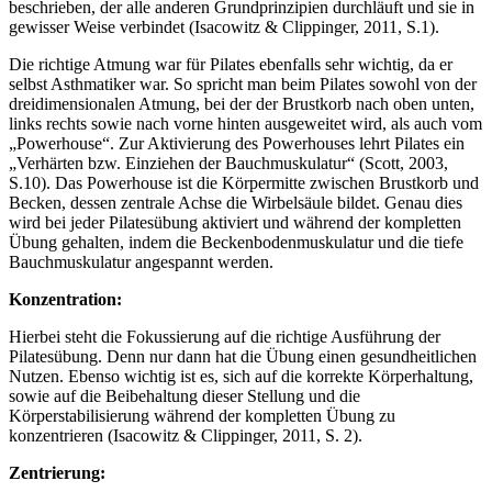
beschrieben, der alle anderen Grundprinzipien durchläuft und sie in
gewisser Weise verbindet (Isacowitz & Clippinger, 2011, S.1).
Die richtige Atmung war für Pilates ebenfalls sehr wichtig, da er
selbst Asthmatiker war. So spricht man beim Pilates sowohl von der
dreidimensionalen Atmung, bei der der Brustkorb nach oben unten,
links rechts sowie nach vorne hinten ausgeweitet wird, als auch vom
„Powerhouse“. Zur Aktivierung des Powerhouses lehrt Pilates ein
„Verhärten bzw. Einziehen der Bauchmuskulatur“ (Scott, 2003,
S.10). Das Powerhouse ist die Körpermitte zwischen Brustkorb und
Becken, dessen zentrale Achse die Wirbelsäule bildet. Genau dies
wird bei jeder Pilatesübung aktiviert und während der kompletten
Übung gehalten, indem die Beckenbodenmuskulatur und die tiefe
Bauchmuskulatur angespannt werden.
Konzentration:
Hierbei steht die Fokussierung auf die richtige Ausführung der
Pilatesübung. Denn nur dann hat die Übung einen gesundheitlichen
Nutzen. Ebenso wichtig ist es, sich auf die korrekte Körperhaltung,
sowie auf die Beibehaltung dieser Stellung und die
Körperstabilisierung während der kompletten Übung zu
konzentrieren (Isacowitz & Clippinger, 2011, S. 2).
Zentrierung: