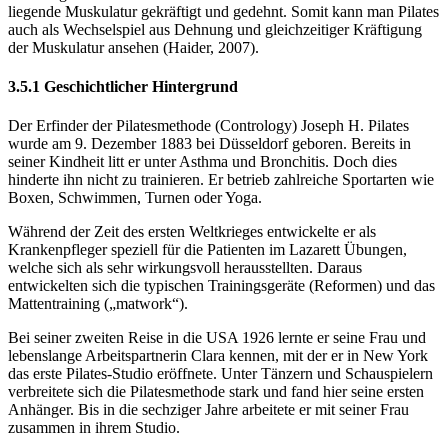
liegende Muskulatur gekräftigt und gedehnt. Somit kann man Pilates
auch als Wechselspiel aus Dehnung und gleichzeitiger Kräftigung
der Muskulatur ansehen (Haider, 2007).
3.5.1 Geschichtlicher Hintergrund
Der Erfinder der Pilatesmethode (Contrology) Joseph H. Pilates
wurde am 9. Dezember 1883 bei Düsseldorf geboren. Bereits in
seiner Kindheit litt er unter Asthma und Bronchitis. Doch dies
hinderte ihn nicht zu trainieren. Er betrieb zahlreiche Sportarten wie
Boxen, Schwimmen, Turnen oder Yoga.
Während der Zeit des ersten Weltkrieges entwickelte er als
Krankenpfleger speziell für die Patienten im Lazarett Übungen,
welche sich als sehr wirkungsvoll herausstellten. Daraus
entwickelten sich die typischen Trainingsgeräte (Reformen) und das
Mattentraining („matwork“).
Bei seiner zweiten Reise in die USA 1926 lernte er seine Frau und
lebenslange Arbeitspartnerin Clara kennen, mit der er in New York
das erste Pilates-Studio eröffnete. Unter Tänzern und Schauspielern
verbreitete sich die Pilatesmethode stark und fand hier seine ersten
Anhänger. Bis in die sechziger Jahre arbeitete er mit seiner Frau
zusammen in ihrem Studio.