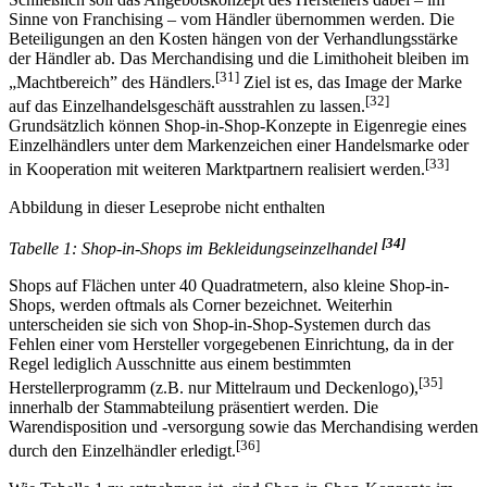
Sinne von Franchising – vom Händler übernommen werden. Die
Beteiligungen an den Kosten hängen von der Verhandlungsstärke
der Händler ab. Das Merchandising und die Limithoheit bleiben im
[31]
„Machtbereich” des Händlers.
Ziel ist es, das Image der Marke
[32]
auf das Einzelhandelsgeschäft ausstrahlen zu lassen.
Grundsätzlich können Shop-in-Shop-Konzepte in Eigenregie eines
Einzelhändlers unter dem Markenzeichen einer Handelsmarke oder
[33]
in Kooperation mit weiteren Marktpartnern realisiert werden.
Abbildung in dieser Leseprobe nicht enthalten
[34]
Tabelle 1: Shop-in-Shops im Bekleidungseinzelhandel
Shops auf Flächen unter 40 Quadratmetern, also kleine Shop-in-
Shops, werden oftmals als Corner bezeichnet. Weiterhin
unterscheiden sie sich von Shop-in-Shop-Systemen durch das
Fehlen einer vom Hersteller vorgegebenen Einrichtung, da in der
Regel lediglich Ausschnitte aus einem bestimmten
[35]
Herstellerprogramm (z.B. nur Mittelraum und Deckenlogo),
innerhalb der Stammabteilung präsentiert werden. Die
Warendisposition und -versorgung sowie das Merchandising werden
[36]
durch den Einzelhändler erledigt.