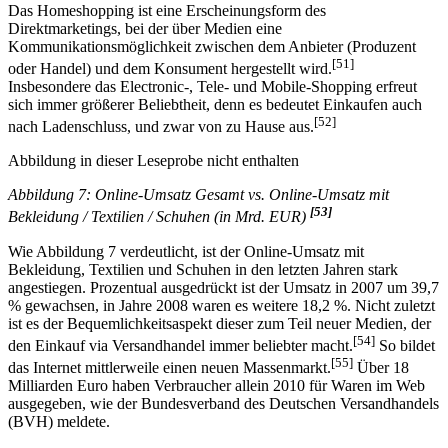
Das Homeshopping ist eine Erscheinungsform des
Direktmarketings, bei der über Medien eine
Kommunikationsmöglichkeit zwischen dem Anbieter (Produzent
[51]
oder Handel) und dem Konsument hergestellt wird.
Insbesondere das Electronic-, Tele- und Mobile-Shopping erfreut
sich immer größerer Beliebtheit, denn es bedeutet Einkaufen auch
[52]
nach Ladenschluss, und zwar von zu Hause aus.
Abbildung in dieser Leseprobe nicht enthalten
Abbildung 7: Online-Umsatz Gesamt vs. Online-Umsatz mit
[53]
Bekleidung / Textilien / Schuhen (in Mrd. EUR)
Wie Abbildung 7 verdeutlicht, ist der Online-Umsatz mit
Bekleidung, Textilien und Schuhen in den letzten Jahren stark
angestiegen. Prozentual ausgedrückt ist der Umsatz in 2007 um 39,7
% gewachsen, in Jahre 2008 waren es weitere 18,2 %. Nicht zuletzt
ist es der Bequemlichkeitsaspekt dieser zum Teil neuer Medien, der
[54]
den Einkauf via Versandhandel immer beliebter macht.
So bildet
[55]
das Internet mittlerweile einen neuen Massenmarkt.
Über 18
Milliarden Euro haben Verbraucher allein 2010 für Waren im Web
ausgegeben, wie der Bundesverband des Deutschen Versandhandels
(BVH) meldete.