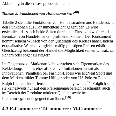
Abbildung in dieser Leseprobe nicht enthalten
[48]
Tabelle 2: Funktionen von Handelsmarken
Tabelle 2 stellt die Funktionen von Handelsmarken aus Handelssicht
den Funktionen aus Konsumentensicht gegenüber. Es wird
ersichtlich, dass sich beide Seiten durch den Einsatz bzw. durch das
Benutzen von Handelsmarken profilieren können. Der Konsument
kommt seinem Wunsch von der Quadratur des Kreises näher, indem
er qualitative Ware zu vergleichsmäßig günstigen Preisen erhält.
Gleichzeitig bekommt der Handel die Möglichkeit seinen Umsatz zu
sichern oder sogar zu steigern.
Im Gegensatz zu Markenartikeln verstehen sich Eigenmarken des
Bekleidungshandels eher als kreative Imitationen anstatt als
Innovationen. Parallelen bei Fashion-Labels wie McNeal Sport und
dem Markenartikler Tommy Hilfiger oder von US Polo zu Polo
[49]
Ralph Lauren sind offensichtlich und auch gewollt.
Folglich sind
sie keineswegs nur auf den Preiseingangsbereich beschränkt; auch
im Bereich der Produkte mittlerer Qualität sowie im
[50]
Premiumsegment begegnet man ihnen.
4.3 E-Commerce / T-Commerce / M-Commerce