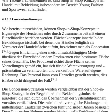
Wie Tabelle 1 zu entnehmen ist, sind Shop-in-Shop-Konzepte im
Handel mit Bekleidung insbesondere im Bereich Young Fashion
und Sportswear aufzufinden.
4.1.1.2 Concession-Konzepte
Wie bereits unterschieden, können Shop-in-Shop-Konzepte in
Eigenregie des Herstellers oder durch Zusammenarbeit mit einem
Einzelhändler betrieben werden. Flächenkonzepte innerhalb der
Bekleidungswirtschaft, bei denen der Händler lediglich als
Vermieter der Handelsfläche auftritt, bezeichnet man als Concession.
[37]
Gegen Entrichtung einer meist umsatzabhängigen Miete
überlässt der Einzelhändler dem Produzenten eine bestimmte Fläche
seines Geschäfts. Der Produzent richtet diese Fläche seinen
Vorstellungen gemäß ein, hat sich für die Warenversorgung und -
präsentation zu verantworten und verkauft die Ware auf eigene
Rechnung. Das Personal kann vom Hersteller gestellt werden, dies
[38]
ist aber nicht dringend der Fall.
Die Concession-Strategien werden vergleichbar mit der Shop-in-
Shop-Strategie in der Regel durch die Bekleidungsindustrie
ausgelöst, die sich durch das Übernehmen der Systemführerschaft
vorwärts vertikalisiert. Dies wird durch vertragliche Bindungen mit
mittelfristigen Laufzeiten zwischen fünf und sieben Jahren besiegelt.
Dem Concession-Nehmer werden hierbei große Freiräume bei dem