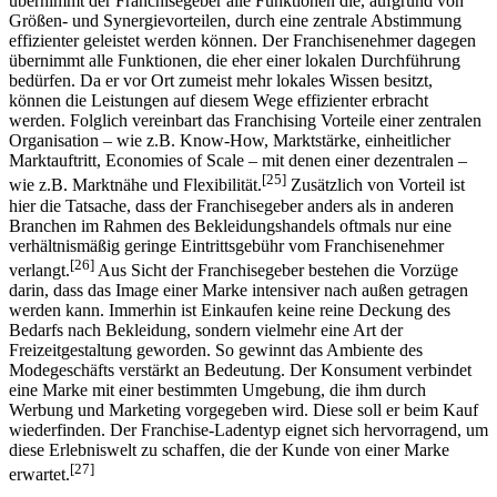
übernimmt der Franchisegeber alle Funktionen die, aufgrund von
Größen- und Synergievorteilen, durch eine zentrale Abstimmung
effizienter geleistet werden können. Der Franchisenehmer dagegen
übernimmt alle Funktionen, die eher einer lokalen Durchführung
bedürfen. Da er vor Ort zumeist mehr lokales Wissen besitzt,
können die Leistungen auf diesem Wege effizienter erbracht
werden. Folglich vereinbart das Franchising Vorteile einer zentralen
Organisation – wie z.B. Know-How, Marktstärke, einheitlicher
Marktauftritt, Economies of Scale – mit denen einer dezentralen –
[25]
wie z.B. Marktnähe und Flexibilität.
Zusätzlich von Vorteil ist
hier die Tatsache, dass der Franchisegeber anders als in anderen
Branchen im Rahmen des Bekleidungshandels oftmals nur eine
verhältnismäßig geringe Eintrittsgebühr vom Franchisenehmer
[26]
verlangt.
Aus Sicht der Franchisegeber bestehen die Vorzüge
darin, dass das Image einer Marke intensiver nach außen getragen
werden kann. Immerhin ist Einkaufen keine reine Deckung des
Bedarfs nach Bekleidung, sondern vielmehr eine Art der
Freizeitgestaltung geworden. So gewinnt das Ambiente des
Modegeschäfts verstärkt an Bedeutung. Der Konsument verbindet
eine Marke mit einer bestimmten Umgebung, die ihm durch
Werbung und Marketing vorgegeben wird. Diese soll er beim Kauf
wiederfinden. Der Franchise-Ladentyp eignet sich hervorragend, um
diese Erlebniswelt zu schaffen, die der Kunde von einer Marke
[27]
erwartet.