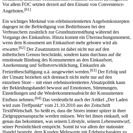
Vor allem FOC setzten derzeit auf den Einsatz von Convenience-
[61]
Angeboten.
Ein wichtiges Merkmal von erlebnisorientierten Angebotskonzepten
dagegen ist die Befriedigung von Bedürfnissen bei den
Verbrauchern zusätzlich zur Grundnutzenstiftung während des
Vorgangs des Einkaufens. Hinzu kommt ein Überraschungsmoment,
wenn dem Konsument am Einkaufsort mehr geboten wird als
[62]
erwartet.
Der Zusatznutzen ist dabei nicht nur auf den
ästhetischen Genuss beschränkt, sondern kann durchaus auf die
emotionale Bindung des Konsumenten an den Einkaufsort,
Anerkennung und Selbstverwirklichung, Einkaufen als
[63]
Freizeitbeschäftigung u.ä. ausgeweitet werden.
Der Erfolg und
der Umsatz beziehen sich demnach nicht mehr nur auf den
einzelnen Store – mit einer erlebnisorientierten Absatzpolitik kann
der Bekleidungshandel bewusst auf Emotionen, Stimmungen,
Einstellungen und die Wiederkommensabsicht der Konsumenten
[64]
Einfluss nehmen.
Das verdeutlicht auch der Artikel „Der Laden
wird zum Treffpunkt“ vom 21.10.2010 aus der Zeitschrift
TextilWirtschaft. So heißt es, dass die Stores immer spitzer in ihrer
Zielgruppenansprache werden müssen. Wer bei ihnen einkauft, soll
genau das bekommen, was seinem Lifestyle, seinem Lebensentwurf,
seiner Persönlichkeit entspricht. Somit ist vor allem der stationäre
Handel bestrebt, dem Kunden Mehrwerte mit Erlebnischarakter zu