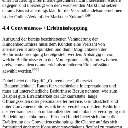
einer Forcierung ihres Internetgeschäftes nicht interessiert. Andere
dagegen sind überzeugt von dem wachsenden Markt und setzen
darauf. Eins ist allerdings klar, für die Versandhandelsunternehmen
[59]
ist der Online-Verkauf der Markt der Zukunft.
4.4 Convenience- / Erlebnisshopping
Aufgrund der bereits beschriebenen Veränderung der
Kundenbedürfnisse muss dem Kunden eine Vielzahl von
alternativen Kontaktpunkten und damit Möglichkeiten der
Bedürfnisbefriedigung bereitgestellt werden. Abhängig davon,
welche Bedürfnisse er in den Vordergrund stellt, kann zwischen
preis-, convenience- und erlebnisorientierten Einkaufsstätten
[60]
gewählt werden.
Dabei bietet der Begriff „Convenience“, übersetzt
„Bequemlichkeit“, Raum für verschiedene Interpretationen und
muss auf unterschiedliche Bedürfnisse Bezug nehmen, wie zum
Beispiel gute Erreichbarkeit der Einkaufsstätte, lange
Öffnungszeiten oder personalisierter Service. Grundsätzlich sind
unter Convenience Stores solche zu verstehen, die dem Bedürfnis
der Verbraucher nach unkomplizierter und einfacher Versorgung mit
Bekleidung nachkommen. Für den Handel bietet sich durch die
Etablierung des Convenienceshoppings die Chance auf das sich
fortlaufend ändernde Konsumentenverhaltens flexibel zu reagieren.