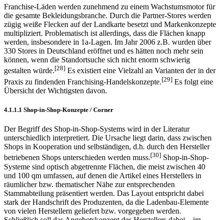
Franchise-Läden werden zunehmend zu einem Wachstumsmotor für
die gesamte Bekleidungsbranche. Durch die Partner-Stores werden
zügig weiße Flecken auf der Landkarte besetzt und Markenkonzepte
multipliziert. Problematisch ist allerdings, dass die Flächen knapp
werden, insbesondere in 1a-Lagen. Im Jahr 2006 z.B. wurden über
330 Stores in Deutschland eröffnet und es hätten noch mehr sein
können, wenn die Standortsuche sich nicht enorm schwierig
[28]
gestalten würde.
Es existiert eine Vielzahl an Varianten der in der
[29]
Praxis zu findenden Franchising-Handelskonzepte.
Es folgt eine
Übersicht der Wichtigsten davon.
4.1.1.1 Shop-in-Shop-Konzepte / Corner
Der Begriff des Shop-in-Shop-Systems wird in der Literatur
unterschiedlich interpretiert. Die Ursache liegt darin, dass zwischen
Shops in Kooperation und selbständigen, d.h. durch den Hersteller
[30]
betriebenen Shops unterschieden werden muss.
Shop-in-Shop-
Systeme sind optisch abgetrennte Flächen, die meist zwischen 40
und 100 qm umfassen, auf denen die Artikel eines Herstellers in
räumlicher bzw. thematischer Nähe zur entsprechenden
Stammabteilung präsentiert werden. Das Layout entspricht dabei
stark der Handschrift des Produzenten, da die Ladenbau-Elemente
von vielen Herstellern geliefert bzw. vorgegeben werden.
Schließlich soll das Angebotskonzept des Herstellers dabei – im