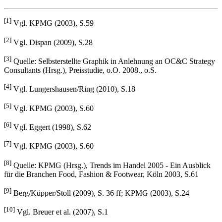
[1]
Vgl. KPMG (2003), S.59
[2]
Vgl. Dispan (2009), S.28
[3]
Quelle: Selbsterstellte Graphik in Anlehnung an OC&C Strategy
Consultants (Hrsg.), Preisstudie, o.O. 2008., o.S.
[4]
Vgl. Lungershausen/Ring (2010), S.18
[5]
Vgl. KPMG (2003), S.60
[6]
Vgl. Eggert (1998), S.62
[7]
Vgl. KPMG (2003), S.60
[8]
Quelle: KPMG (Hrsg.), Trends im Handel 2005 - Ein Ausblick
für die Branchen Food, Fashion & Footwear, Köln 2003, S.61
[9]
Berg/Küpper/Stoll (2009), S. 36 ff; KPMG (2003), S.24
[10]
Vgl. Breuer et al. (2007), S.1