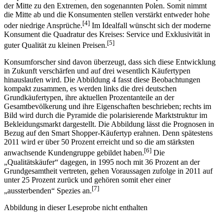
der Mitte zu den Extremen, den sogenannten Polen. Somit nimmt
die Mitte ab und die Konsumenten stellen verstärkt entweder hohe
[4]
oder niedrige Ansprüche.
Im Idealfall wünscht sich der moderne
Konsument die Quadratur des Kreises: Service und Exklusivität in
[5]
guter Qualität zu kleinen Preisen.
Konsumforscher sind davon überzeugt, dass sich diese Entwicklung
in Zukunft verschärfen und auf drei wesentlich Käufertypen
hinauslaufen wird. Die Abbildung 4 fasst diese Beobachtungen
kompakt zusammen, es werden links die drei deutschen
Grundkäufertypen, ihre aktuellen Prozentanteile an der
Gesamtbevölkerung und ihre Eigenschaften beschrieben; rechts im
Bild wird durch die Pyramide die polarisierende Marktstruktur im
Bekleidungsmarkt dargestellt. Die Abbildung lässt die Prognosen in
Bezug auf den Smart Shopper-Käufertyp erahnen. Denn spätestens
2011 wird er über 50 Prozent erreicht und so die am stärksten
[6]
anwachsende Kundengruppe gebildet haben.
Die
„Qualitätskäufer“ dagegen, in 1995 noch mit 36 Prozent an der
Grundgesamtheit vertreten, gehen Voraussagen zufolge in 2011 auf
unter 25 Prozent zurück und gehören somit eher einer
[7]
„aussterbenden“ Spezies an.
Abbildung in dieser Leseprobe nicht enthalten