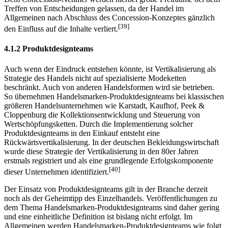
Treffen von Entscheidungen gelassen, da der Handel im
Allgemeinen nach Abschluss des Concession-Konzeptes gänzlich
[39]
den Einfluss auf die Inhalte verliert.
4.1.2 Produktdesignteams
Auch wenn der Eindruck entstehen könnte, ist Vertikalisierung als
Strategie des Handels nicht auf spezialisierte Modeketten
beschränkt. Auch von anderen Handelsformen wird sie betrieben.
So übernehmen Handelsmarken-Produktdesignteams bei klassischen
größeren Handelsunternehmen wie Karstadt, Kaufhof, Peek &
Cloppenburg die Kollektionsentwicklung und Steuerung von
Wertschöpfungsketten. Durch die Implementierung solcher
Produktdesignteams in den Einkauf entsteht eine
Rückwärtsvertikalisierung. In der deutschen Bekleidungswirtschaft
wurde diese Strategie der Vertikalisierung in den 80er Jahren
erstmals registriert und als eine grundlegende Erfolgskomponente
[40]
dieser Unternehmen identifiziert.
Der Einsatz von Produktdesignteams gilt in der Branche derzeit
noch als der Geheimtipp des Einzelhandels. Veröffentlichungen zu
dem Thema Handelsmarken-Produkt­design­teams sind daher gering
und eine einheitliche Definition ist bislang nicht erfolgt. Im
Allgemeinen werden Handelsmarken-Produktdesignteams wie folgt