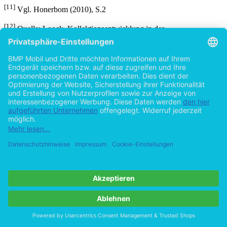
[11]
Vgl. Honerbom (2010), S.2
[12]
Quelle: Loock, Kollektionsentwicklung in der
Bekleidungsbranche unter besonderer Berücksichtigung empirischer
Erfolgsfaktoren, München/Mering 2008, S.53
[13]
Vgl. OC&C Strategy Consultants (o.J.), S.2
[14]
Vgl. KPMG (2003), S.25
[15]
Quelle: KPMG (Hrsg.), Trends im Handel 2005 - Ein Ausblick
für die Branchen Food, Fashion & Footwear, Köln 2003, S.23
[16]
Vgl. Blöcker/Wortmann (2005), S.97
[17]
Vgl. Markwitz, Rainer: Fashion-Bekleidung und Textil leben
vom permanenten Wandel,
http://www.semiramis.com/semiramis/servlet/pages/de/57258;js
Abrufdatum: 21.12.2010
[18]
Vgl. Botzenhardt /Altenburg (2001), S.19
[19]
Vgl. Riekhof (2004), S.92; Scheuch, Michael: Vertikalisierung