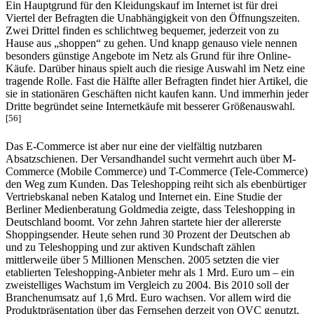
Ein Hauptgrund für den Kleidungskauf im Internet ist für drei
Viertel der Befragten die Unabhängigkeit von den Öffnungszeiten.
Zwei Drittel finden es schlichtweg bequemer, jederzeit von zu
Hause aus „shoppen“ zu gehen. Und knapp genauso viele nennen
besonders günstige Angebote im Netz als Grund für ihre Online-
Käufe. Darüber hinaus spielt auch die riesige Auswahl im Netz eine
tragende Rolle. Fast die Hälfte aller Befragten findet hier Artikel, die
sie in stationären Geschäften nicht kaufen kann. Und immerhin jeder
Dritte begründet seine Internetkäufe mit besserer Größenauswahl.
[56]
Das E-Commerce ist aber nur eine der vielfältig nutzbaren
Absatzschienen. Der Versandhandel sucht vermehrt auch über M-
Commerce (Mobile Commerce) und T-Commerce (Tele-Commerce)
den Weg zum Kunden. Das Teleshopping reiht sich als ebenbürtiger
Vertriebskanal neben Katalog und Internet ein. Eine Studie der
Berliner Medienberatung Goldmedia zeigte, dass Teleshopping in
Deutschland boomt. Vor zehn Jahren startete hier der allererste
Shoppingsender. Heute sehen rund 30 Prozent der Deutschen ab
und zu Teleshopping und zur aktiven Kundschaft zählen
mittlerweile über 5 Millionen Menschen. 2005 setzten die vier
etablierten Teleshopping-Anbieter mehr als 1 Mrd. Euro um – ein
zweistelliges Wachstum im Vergleich zu 2004. Bis 2010 soll der
Branchenumsatz auf 1,6 Mrd. Euro wachsen. Vor allem wird die
Produktpräsentation über das Fernsehen derzeit von QVC genutzt,