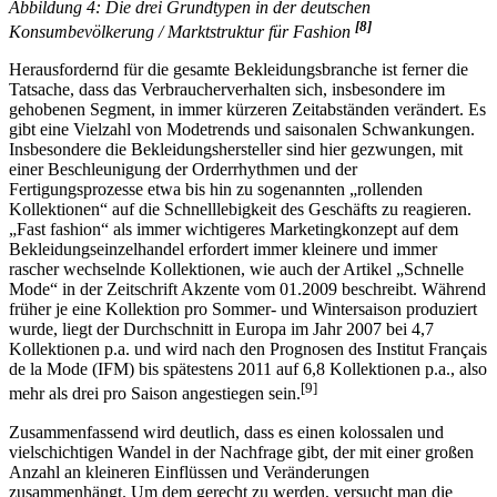
Abbildung 4: Die drei Grundtypen in der deutschen
[8]
Konsumbevölkerung / Marktstruktur für Fashion
Herausfordernd für die gesamte Bekleidungsbranche ist ferner die
Tatsache, dass das Verbraucherverhalten sich, insbesondere im
gehobenen Segment, in immer kürzeren Zeitabständen verändert. Es
gibt eine Vielzahl von Modetrends und saisonalen Schwankungen.
Insbesondere die Bekleidungshersteller sind hier gezwungen, mit
einer Beschleunigung der Orderrhythmen und der
Fertigungsprozesse etwa bis hin zu sogenannten „rollenden
Kollektionen“ auf die Schnelllebigkeit des Geschäfts zu reagieren.
„Fast fashion“ als immer wichtigeres Marketingkonzept auf dem
Bekleidungseinzelhandel erfordert immer kleinere und immer
rascher wechselnde Kollektionen, wie auch der Artikel „Schnelle
Mode“ in der Zeitschrift Akzente vom 01.2009 beschreibt. Während
früher je eine Kollektion pro Sommer- und Wintersaison produziert
wurde, liegt der Durchschnitt in Europa im Jahr 2007 bei 4,7
Kollektionen p.a. und wird nach den Prognosen des Institut Français
de la Mode (IFM) bis spätestens 2011 auf 6,8 Kollektionen p.a., also
[9]
mehr als drei pro Saison angestiegen sein.
Zusammenfassend wird deutlich, dass es einen kolossalen und
vielschichtigen Wandel in der Nachfrage gibt, der mit einer großen
Anzahl an kleineren Einflüssen und Veränderungen
zusammenhängt. Um dem gerecht zu werden, versucht man die