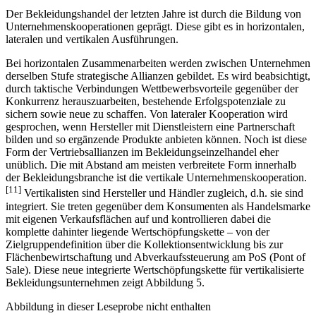
Der Bekleidungshandel der letzten Jahre ist durch die Bildung von
Unternehmenskooperationen geprägt. Diese gibt es in horizontalen,
lateralen und vertikalen Ausführungen.
Bei horizontalen Zusammenarbeiten werden zwischen Unternehmen
derselben Stufe strategische Allianzen gebildet. Es wird beabsichtigt,
durch taktische Verbindungen Wettbewerbsvorteile gegenüber der
Konkurrenz herauszuarbeiten, bestehende Erfolgspotenziale zu
sichern sowie neue zu schaffen. Von lateraler Kooperation wird
gesprochen, wenn Hersteller mit Dienstleistern eine Partnerschaft
bilden und so ergänzende Produkte anbieten können. Noch ist diese
Form der Vertriebsallianzen im Bekleidungseinzelhandel eher
unüblich. Die mit Abstand am meisten verbreitete Form innerhalb
der Bekleidungsbranche ist die vertikale Unternehmenskooperation.
[11]
Vertikalisten sind Hersteller und Händler zugleich, d.h. sie sind
integriert. Sie treten gegenüber dem Konsumenten als Handelsmarke
mit eigenen Verkaufsflächen auf und kontrollieren dabei die
komplette dahinter liegende Wertschöpfungskette – von der
Zielgruppendefinition über die Kollektionsentwicklung bis zur
Flächenbewirtschaftung und Abverkaufssteuerung am PoS (Pont of
Sale). Diese neue integrierte Wertschöpfungskette für vertikalisierte
Bekleidungsunternehmen zeigt Abbildung 5.
Abbildung in dieser Leseprobe nicht enthalten