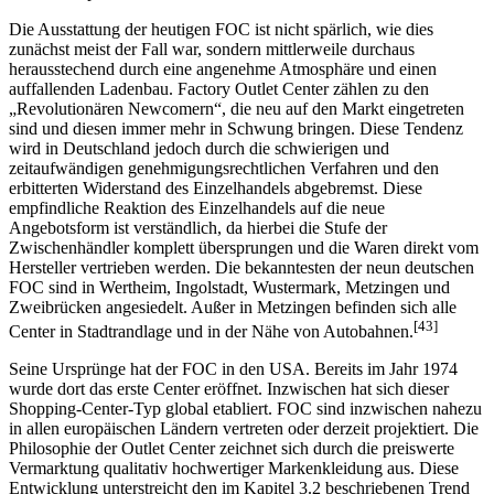
Die Ausstattung der heutigen FOC ist nicht spärlich, wie dies
zunächst meist der Fall war, sondern mittlerweile durchaus
herausstechend durch eine angenehme Atmosphäre und einen
auffallenden Ladenbau. Factory Outlet Center zählen zu den
„Revolutionären Newcomern“, die neu auf den Markt eingetreten
sind und diesen immer mehr in Schwung bringen. Diese Tendenz
wird in Deutschland jedoch durch die schwierigen und
zeitaufwändigen genehmigungsrechtlichen Verfahren und den
erbitterten Widerstand des Einzelhandels abgebremst. Diese
empfindliche Reaktion des Einzelhandels auf die neue
Angebotsform ist verständlich, da hierbei die Stufe der
Zwischenhändler komplett übersprungen und die Waren direkt vom
Hersteller vertrieben werden. Die bekanntesten der neun deutschen
FOC sind in Wertheim, Ingolstadt, Wustermark, Metzingen und
Zweibrücken angesiedelt. Außer in Metzingen befinden sich alle
[43]
Center in Stadtrandlage und in der Nähe von Autobahnen.
Seine Ursprünge hat der FOC in den USA. Bereits im Jahr 1974
wurde dort das erste Center eröffnet. Inzwischen hat sich dieser
Shopping-Center-Typ global etabliert. FOC sind inzwischen nahezu
in allen europäischen Ländern vertreten oder derzeit projektiert. Die
Philosophie der Outlet Center zeichnet sich durch die preiswerte
Vermarktung qualitativ hochwertiger Markenkleidung aus. Diese
Entwicklung unterstreicht den im Kapitel 3.2 beschriebenen Trend