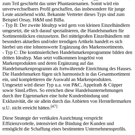
zum Teil geschieht das unter Phantasienamen. Somit wird ein
unverwechselbares Profil geschaffen, das insbesondere für junge
Leute anziehend wirkt. Bekannte Vertreter dieses Typs sind zum
Beispiel Orsay, H&M und BiBa.
- Typ B: Der zweite Idealtyp wird gern von kleinen Einzelhändlern
umgesetzt, die sich darauf spezialisieren, die Handelsmarken für
Sortimentslücken einzusetzen. Bei mittelgroßen Einzelhändlern mit
besonders aktuellen und/oder trendigen Artikeln handelt es sich
hierbei um eine lohnenswerte Ergänzung des Markensortiments.
- Typ C: Die kontinuierlichen Handelsmarkenprogramme bilden den
dritten Idealtyp. Man setzt vollkommen losgelöst von
Markenprodukten und deren Ergänzung auf das
Handelsmarkenprogramm als fortwährende Einrichtung des Hauses.
Die Handelsmarken fügen sich harmonisch in das Gesamtsortiment
ein, und komplettieren die Auswahl an Markenprodukten.
Umgesetzt wird dieser Typ u.a. von P&C, Appelrath & Cüpper
sowie SinnLeffers. So erreichen diese Handelsunternehmungen
durch ihre Eigenmarken eine hohe Kundenbindung und
Exklusivität, die sie allein durch das Anbieten von Herstellermarken
[47]
u.U. nicht erreicht hätten.
Diese Strategie der vertikalen Ausrichtung verspricht
Effizienzvorteile, intensiviert die Bindung der Kunden und
ermöglicht die Schaffung eines bestimmten Unternehmensprofils.