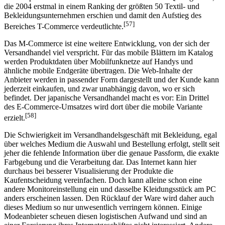
die 2004 erstmal in einem Ranking der größten 50 Textil- und
Bekleidungsunternehmen erschien und damit den Aufstieg des
[57]
Bereiches T-Commerce verdeutlichte.
Das M-Commerce ist eine weitere Entwicklung, von der sich der
Versandhandel viel verspricht. Für das mobile Blättern im Katalog
werden Produktdaten über Mobilfunknetze auf Handys und
ähnliche mobile Endgeräte übertragen. Die Web-Inhalte der
Anbieter werden in passender Form dargestellt und der Kunde kann
jederzeit einkaufen, und zwar unabhängig davon, wo er sich
befindet. Der japanische Versandhandel macht es vor: Ein Drittel
des E-Commerce-Umsatzes wird dort über die mobile Variante
[58]
erzielt.
Die Schwierigkeit im Versandhandelsgeschäft mit Bekleidung, egal
über welches Medium die Auswahl und Bestellung erfolgt, stellt seit
jeher die fehlende Information über die genaue Passform, die exakte
Farbgebung und die Verarbeitung dar. Das Internet kann hier
durchaus bei besserer Visualisierung der Produkte die
Kaufentscheidung vereinfachen. Doch kann alleine schon eine
andere Monitoreinstellung ein und dasselbe Kleidungsstück am PC
anders erscheinen lassen. Den Rücklauf der Ware wird daher auch
dieses Medium so nur unwesentlich verringern können. Einige
Modeanbieter scheuen diesen logistischen Aufwand und sind an