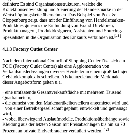
definiert: Es sind Organisationsstrukturen, welche die
Kollektionsentwicklung und Steuerung der Handelsmarke in der
Wertschöpfungskette übernehmen. Das Beispiel von Peek &
Cloppenburg zeigt, dass mit der Einführung von Handelsmarken-
Produktdesignteams die Einbindung von Brand-Direktoren,
Produktmanagern, Produktdesignern, Assistenten und Sourcing-
[41]
Spezialisten in die Organisation des Einkaufs verbunden ist.
4.1.3 Factory Outlet Center
Nach dem International Council of Shopping Center lässt sich ein
FOC (Factory Outlet Center) als eine Agglomeration von
Verkaufsniederlassungen diverser Hersteller in einem großflächigen
Gebäudekomplex beschreiben. Als kennzeichnende Merkmale
dieser Angebotsform gelten u.a.
- eine umfassende Gesamtverkaufsfläche mit mehreren Tausend
Quadratmetern,
- die zumeist von den Markenartikelherstellern angemietet wird und
- von einer Betreibergesellschaft geplant, entwickelt und gemanagt
wird,
- wobei überwiegend Auslaufmodelle, Produktionsüberhänge sowie
Kleidung aus der letzten Saison mit Preisabschlägen bis hin zu 70
[42]
Prozent an private Endverbraucher veräußert werden.