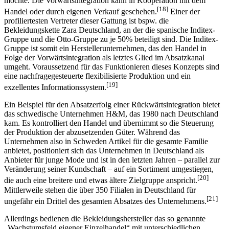
möchte. Die Vorwärtsintegration kann in Kooperation mit dem
[18]
Handel oder durch eigenen Verkauf geschehen.
Einer der
profiliertesten Vertreter dieser Gattung ist bspw. die
Bekleidungskette Zara Deutschland, an der die spanische Inditex-
Gruppe und die Otto-Gruppe zu je 50% beteiligt sind. Die Inditex-
Gruppe ist somit ein Herstellerunternehmen, das den Handel in
Folge der Vorwärtsintegration als letztes Glied im Absatzkanal
umgeht. Voraussetzend für das Funktionieren dieses Konzepts sind
eine nachfragegesteuerte flexibilisierte Produktion und ein
[19]
exzellentes Informationssystem.
Ein Beispiel für den Absatzerfolg einer Rückwärtsintegration bietet
das schwedische Unternehmen H&M, das 1980 nach Deutschland
kam. Es kontrolliert den Handel und übernimmt so die Steuerung
der Produktion der abzusetzenden Güter. Während das
Unternehmen also in Schweden Artikel für die gesamte Familie
anbietet, positioniert sich das Unternehmen in Deutschland als
Anbieter für junge Mode und ist in den letzten Jahren – parallel zur
Veränderung seiner Kundschaft – auf ein Sortiment umgestiegen,
[20]
die auch eine breitere und etwas ältere Zielgruppe anspricht.
Mittlerweile stehen die über 350 Filialen in Deutschland für
[21]
ungefähr ein Drittel des gesamten Absatzes des Unternehmens.
Allerdings bedienen die Bekleidungshersteller das so genannte
„Wachstumsfeld eigener Einzelhandel“ mit unterschiedlichen