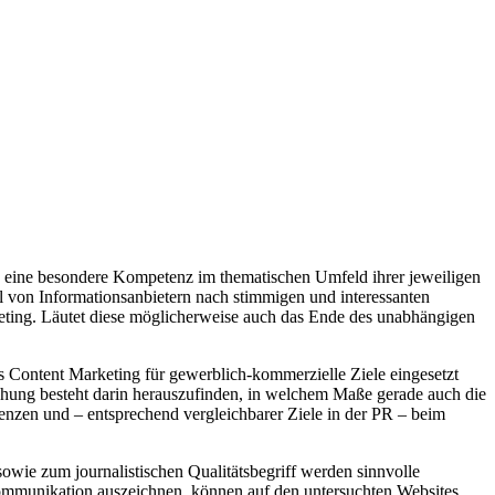
die eine besondere Kompetenz im thematischen Umfeld ihrer jeweiligen
hl von Informationsanbietern nach stimmigen und interessanten
eting. Läutet diese möglicherweise auch das Ende des unabhängigen
es Content Marketing für gewerblich-kommerzielle Ziele eingesetzt
uchung besteht darin herauszufinden, in welchem Maße gerade auch die
enzen und – entsprechend vergleichbarer Ziele in der PR – beim
sowie zum journalistischen Qualitätsbegriff werden sinnvolle
Kommunikation auszeichnen, können auf den untersuchten Websites