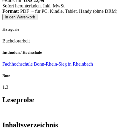
eBook für
US$ 22,99
Sofort herunterladen. Inkl. MwSt.
Format:
PDF – für PC, Kindle, Tablet, Handy (ohne DRM)
In den Warenkorb
Kategorie
Bachelorarbeit
Institution / Hochschule
Fachhochschule Bonn-Rhein-Sieg in Rheinbach
Note
1,3
Leseprobe
Inhaltsverzeichnis