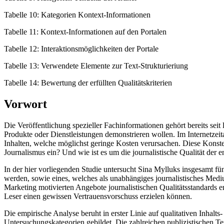
Tabelle 10: Kategorien Kontext-Informationen
Tabelle 11: Kontext-Informationen auf den Portalen
Tabelle 12: Interaktionsmöglichkeiten der Portale
Tabelle 13: Verwendete Elemente zur Text-Strukturieriung
Tabelle 14: Bewertung der erfüllten Qualitätskriterien
Vorwort
Die Veröffentlichung spezieller Fachinformationen gehört bereits sei
Produkte oder Dienstleistungen demonstrieren wollen. Im Internetzeit
Inhalten, welche möglichst geringe Kosten verursachen. Diese Konst
Journalismus ein? Und wie ist es um die journalistische Qualität der
In der hier vorliegenden Studie untersucht Sina Mylluks insgesamt fü
werden, sowie eines, welches als unabhängiges journalistisches Medi
Marketing motivierten Angebote journalistischen Qualitätsstandards 
Leser einen gewissen Vertrauensvorschuss erzielen können.
Die empirische Analyse beruht in erster Linie auf qualitativen Inhal
Untersuchungskategorien gebildet. Die zahlreichen publizistischen 