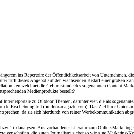
t längerem ins Repertoire der Öffentlichkeitsarbeit von Unternehmen, 
alter trifft dieses Angebot auf den wachsenden Bedarf einer großen Za
ellation kennzeichnet die Geburtsstunde des sogenannten Content Mark
 entsprechenden Medienprodukte bestellt?
nf Internetportale zu Outdoor-Themen, darunter vier, die als sogenannt
um in Erscheinung tritt (outdoor-magazin.com). Das Ziel ihrer Unters
entsprechen, da sie sich hierdurch von reiner Werbekommunikation abgr
ts- bzw. Textanalysen. Aus vorhandener Literatur zum Online-Marketing 
Texteigenschaften, die guten Journalismus ebenso wie gute Marketing-