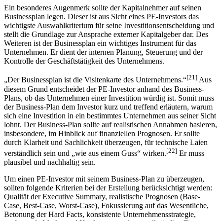
Ein besonderes Augenmerk sollte der Kapitalnehmer auf seinen
Businessplan legen. Dieser ist aus Sicht eines PE-Investors das
wichtigste Auswahlkriterium für seine Investitionsentscheidung und
stellt die Grundlage zur Ansprache externer Kapitalgeber dar. Des
Weiteren ist der Businessplan ein wichtiges Instrument für das
Unternehmen. Er dient der internen Planung, Steuerung und der
Kontrolle der Geschäftstätigkeit des Unternehmens.
[21]
„Der Businessplan ist die Visitenkarte des Unternehmens.“
Aus
diesem Grund entscheidet der PE-Investor anhand des Business-
Plans, ob das Unternehmen einer Investition würdig ist. Somit muss
der Business-Plan dem Investor kurz und treffend erläutern, warum
sich eine Investition in ein bestimmtes Unternehmen aus seiner Sicht
lohnt. Der Business-Plan sollte auf realistischen Annahmen basieren,
insbesondere, im Hinblick auf finanziellen Prognosen. Er sollte
durch Klarheit und Sachlichkeit überzeugen, für technische Laien
[22]
verständlich sein und „wie aus einem Guss“ wirken.
Er muss
plausibel und nachhaltig sein.
Um einen PE-Investor mit seinem Business-Plan zu überzeugen,
sollten folgende Kriterien bei der Erstellung berücksichtigt werden:
Qualität der Executive Summary, realistische Prognosen (Base-
Case, Best-Case, Worst-Case), Fokussierung auf das Wesentliche,
Betonung der Hard Facts, konsistente Unternehmensstrategie,