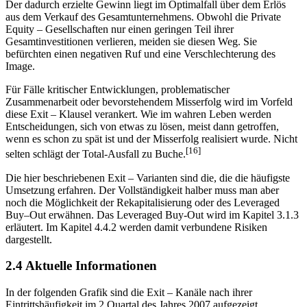
Der dadurch erzielte Gewinn liegt im Optimalfall über dem Erlös
aus dem Verkauf des Gesamtunternehmens. Obwohl die Private
Equity – Gesellschaften nur einen geringen Teil ihrer
Gesamtinvestitionen verlieren, meiden sie diesen Weg. Sie
befürchten einen negativen Ruf und eine Verschlechterung des
Image.
Für Fälle kritischer Entwicklungen, problematischer
Zusammenarbeit oder bevorstehendem Misserfolg wird im Vorfeld
diese Exit – Klausel verankert. Wie im wahren Leben werden
Entscheidungen, sich von etwas zu lösen, meist dann getroffen,
wenn es schon zu spät ist und der Misserfolg realisiert wurde. Nicht
[16]
selten schlägt der Total-Ausfall zu Buche.
Die hier beschriebenen Exit – Varianten sind die, die die häufigste
Umsetzung erfahren. Der Vollständigkeit halber muss man aber
noch die Möglichkeit der Rekapitalisierung oder des Leveraged
Buy–Out erwähnen. Das Leveraged Buy-Out wird im Kapitel 3.1.3
erläutert. Im Kapitel 4.4.2 werden damit verbundene Risiken
dargestellt.
2.4 Aktuelle Informationen
In der folgenden Grafik sind die Exit – Kanäle nach ihrer
Eintrittshäufigkeit im 2.Quartal des Jahres 2007 aufgezeigt.