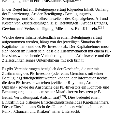
Beteiligung oder in Form Mezzanine-Kapital.
In der Regel hat ein Beteiligungsvertrag folgenden Inhalt: Umfang
der Finanzierung, Art der Beteiligung / Beteiligungsmix,
Steuerungs- und Kontrollrechte seitens des Kapitalgebers, Art und
Kosten von Zusatzleistungen (z. B. Beratungen), Art des Entgelts,
[28]
Gewinn- und Verlustbeteiligung, Milestones, Exit-Klauseln.
Welche dieser Inhalte letztendlich in einen Beteiligungsvertrag
aufgenommen werden, hängt von der jeweiligen Situation des
Kapitalnehmers und des PE-Investors ab. Der Kapitalnehmer muss
sich jedoch im Klaren sein, dass die Zusammenarbeit mit einem PE-
Investors weitreichende Veränderungen in die Arbeitsweise und die
Zielsetzungen seines Unternehmens mit sich bringt.
Es gibt Vereinbarungen bezüglich der Geschäfte, die nur mit
Zustimmung des PE-Investors (oder eines Gremiums mit seiner
Beteiligung) durchgeführt werden können, der Informationsrechte,
die dem PE-Investor zustehen (zeitlicher Rhythmus, Art und
Umfang), sowie der Ansprüche des PE-Investors ein Kontroll- und
Beratungsorgan mit einem seiner Mitarbeiter zu besetzen (z.B.
[29]
Beirat, Verwaltungsrat, Aufsichtsrat)
. Dies bedeutet einen
Eingriff in die bisherige Entscheidungsfreiheit des Kapitalnehmers.
Dieser Einschnitt aus Sicht des Unternehmers wird noch unter dem
Punkt „Chancen und Risiken“ näher Untersucht.