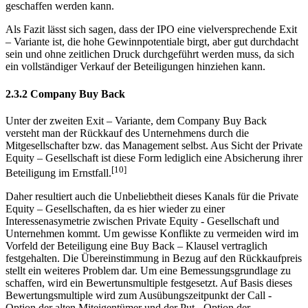
geschaffen werden kann.
Als Fazit lässt sich sagen, dass der IPO eine vielversprechende Exit
– Variante ist, die hohe Gewinnpotentiale birgt, aber gut durchdacht
sein und ohne zeitlichen Druck durchgeführt werden muss, da sich
ein vollständiger Verkauf der Beteiligungen hinziehen kann.
2.3.2 Company Buy Back
Unter der zweiten Exit – Variante, dem Company Buy Back
versteht man der Rückkauf des Unternehmens durch die
Mitgesellschafter bzw. das Management selbst. Aus Sicht der Private
Equity – Gesellschaft ist diese Form lediglich eine Absicherung ihrer
[10]
Beteiligung im Ernstfall.
Daher resultiert auch die Unbeliebtheit dieses Kanals für die Private
Equity – Gesellschaften, da es hier wieder zu einer
Interessenasymetrie zwischen Private Equity - Gesellschaft und
Unternehmen kommt. Um gewisse Konflikte zu vermeiden wird im
Vorfeld der Beteiligung eine Buy Back – Klausel vertraglich
festgehalten. Die Übereinstimmung in Bezug auf den Rückkaufpreis
stellt ein weiteres Problem dar. Um eine Bemessungsgrundlage zu
schaffen, wird ein Bewertunsmultiple festgesetzt. Auf Basis dieses
Bewertungsmultiple wird zum Ausübungszeitpunkt der Call -
Option der alten Miteigentümer und der Put - Option der