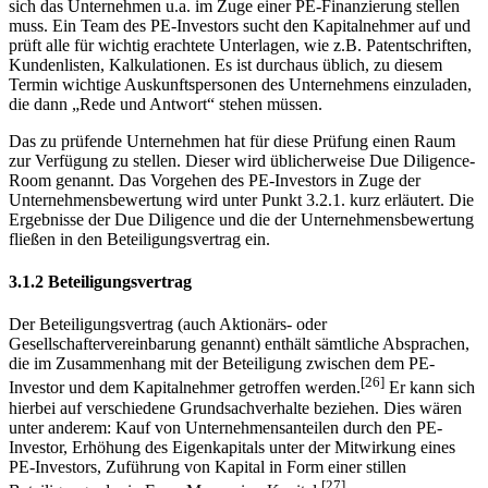
sich das Unternehmen u.a. im Zuge einer PE-Finanzierung stellen
muss. Ein Team des PE-Investors sucht den Kapitalnehmer auf und
prüft alle für wichtig erachtete Unterlagen, wie z.B. Patentschriften,
Kundenlisten, Kalkulationen. Es ist durchaus üblich, zu diesem
Termin wichtige Auskunftspersonen des Unternehmens einzuladen,
die dann „Rede und Antwort“ stehen müssen.
Das zu prüfende Unternehmen hat für diese Prüfung einen Raum
zur Verfügung zu stellen. Dieser wird üblicherweise Due Diligence-
Room genannt. Das Vorgehen des PE-Investors in Zuge der
Unternehmensbewertung wird unter Punkt 3.2.1. kurz erläutert. Die
Ergebnisse der Due Diligence und die der Unternehmensbewertung
fließen in den Beteiligungsvertrag ein.
3.1.2 Beteiligungsvertrag
Der Beteiligungsvertrag (auch Aktionärs- oder
Gesellschaftervereinbarung genannt) enthält sämtliche Absprachen,
die im Zusammenhang mit der Beteiligung zwischen dem PE-
[26]
Investor und dem Kapitalnehmer getroffen werden.
Er kann sich
hierbei auf verschiedene Grundsachverhalte beziehen. Dies wären
unter anderem: Kauf von Unternehmensanteilen durch den PE-
Investor, Erhöhung des Eigenkapitals unter der Mitwirkung eines
PE-Investors, Zuführung von Kapital in Form einer stillen
[27]