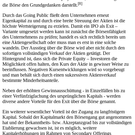
[8]
die Börse den Grundgedanken darstellt.
Durch das Going Public fließt dem Unternehmen erneut
Eigenkapital zu und durch eine breite Streuung der Aktien ist die
höchste Wertsteigerung zu erzielen. Damit ein IPO als Exit –
Variante umgesetzt werden kann ist zunächst die Börsenfähigkeit
des Unternehmens zu prüfen; handelt es sich rechtlich bereits um
eine Aktiengesellschaft oder muss man es erst in eine solche
wandeln. Der Ausstieg über die Börse wird aber nicht durch den
sofortigen vollständigen Verkauf der Aktien getätigt. Der
Hintergrund ist, dass sich die Private Equity – Investoren die
Möglichkeit offen halten, den Kurs der Aktie in gewisser Weise zu
beeinflussen. Negativen Kursentwicklungen wird so vorgebeugt
und man behält sich durch einen sukzessiven Aktienverkauf
bestimmte Minderheitsanteile.
Neben der erhöhten Gewinnausschüttung - in Einzelfällen bis zu
einer Verfünfzigfachung des ursprünglichen Kapitals - werden
diverse andere Vorteile für den Exit über die Börse genannt.
Ein weiterer wesentlicher Vorteil ist der Zugang zu langfristigem
Kapital. Sobald der Kapitalmarkt den Börsengang gut angenommen
hat und der Bekanntheits- bzw. Akzeptanzgrad bis zur vollständigen
Etablierung gewachsen ist, ist es möglich, weitere
Kapitalerhöhungen im Rahmen von Secondary Offerings