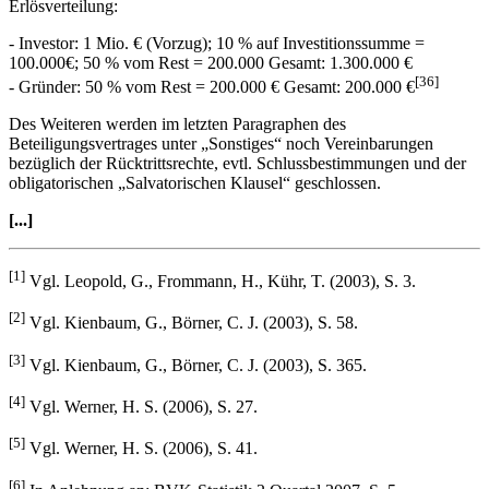
Erlösverteilung:
- Investor: 1 Mio. € (Vorzug); 10 % auf Investitionssumme =
100.000€; 50 % vom Rest = 200.000 Gesamt: 1.300.000 €
[36]
- Gründer: 50 % vom Rest = 200.000 € Gesamt: 200.000 €
Des Weiteren werden im letzten Paragraphen des
Beteiligungsvertrages unter „Sonstiges“ noch Vereinbarungen
bezüglich der Rücktrittsrechte, evtl. Schlussbestimmungen und der
obligatorischen „Salvatorischen Klausel“ geschlossen.
[...]
[1]
Vgl. Leopold, G., Frommann, H., Kühr, T. (2003), S. 3.
[2]
Vgl. Kienbaum, G., Börner, C. J. (2003), S. 58.
[3]
Vgl. Kienbaum, G., Börner, C. J. (2003), S. 365.
[4]
Vgl. Werner, H. S. (2006), S. 27.
[5]
Vgl. Werner, H. S. (2006), S. 41.
[6]