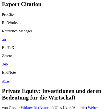
Export Citation
ProCite
RefWorks
Reference Manager
.ris
BibTeX
Zotero
.bib
EndNote
.enw
Private Equity: Investitionen und deren
Bedeutung für die Wirtschaft
von
Gregor Witkowski (Autor:in)
Ulus Uyar (Autor:in)
Weber