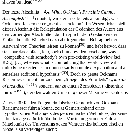
[57]
shaven but dead’ “
.
Der letzte Abschnitt „
4.4. What Ockham's Principle Cannot
[58]
Accomplish
“
erläutert, wie der Titel bereits ankündigt, was
Ockhams Rasiermesser „nicht leisten kann“. Im Wesentlichen stellt
dieser Abschnitt die Rekapitulation der Gedanken des Autors aus
den vorherigen Abschnitten dar. Er spricht dem Gedanken der
Einfachheit die Fähigkeit dazu ab, irgendeinen Beitrag bei der
[59]
Auswahl von Theorien leisten zu können
und hebt hervor, dass
stets nur das einfach, klar, logisch und evident erscheine, was
„compatible with somebody’s own pre-existing world-view [sei,
K.S.], […] whereas what is contradicting that world-view will
quickly be rejected as an unnecessarily complex explanation and a
[60]
senseless additional hypothesis“
. Doch so gerate Ockhams
Rasiermesser nicht nur zu einem „Spiegel des Vorurteils“ („
mirror
[61]
of prejudice
“
), sondern gar zu einem Zerrspiegel („distorting
[62]
mirror“
), der den wahren Ursprung dieser Maxime verschleiere.
Zu was für fatalen Folgen ein falscher Gebrauch von Ockhams
Rasiermesser führen könne, zeigt Gernert anhand eines
hypothetischen Anhängers des geozentrischen Weltbildes, der seine
– heutzutage natürlich überholte – Vorstellung von der Erde als
Mittelpunkt des Universums gegen Vertreter des heliozentrischen
Modells zu verteidigen sucht: