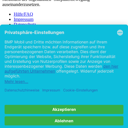
auseinanderzusetzen.
Hilfe/FAQ
Impressum
Datenschutz
AGB
Vertrag widerrufen
Zur Desktop-Version
Copyright ©Imprint in der Bedey & Thoms Media GmbH
powered
by
Open Publishing
Zurück
48 Seiten