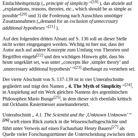
[19]
Einfachheitsprinzip („
principle of simplicity
“
), das abziele auf
„explanations, reasons, theories, etc., which should be as simple as
[20]
possible“
und 3) die Forderung nach Ausschluss unnötiger
Zusatzannahmen („demand for an
exclusion of unnecessary
[21]
additional hypotheses
“
).
Auf den folgenden dritten Absatz auf S. 136 soll an dieser Stelle
nicht weiter eingegangen werden. Wichtig ist hier nur, dass der
Autor auch auf andere Konzepte zum Umfang von Theorien und
[22]
Begriffen eingeht
und den wichtigen Hinweis gibt, dass bis
heute ungeklärt sei, was unter „concepts like ‚simpler theory’ and
[23]
‚unnecessary additional hypothesis’ “
überhaupt zu verstehen sei.
Der vierte Abschnitt von S. 137-139 ist in vier Unterabschnitte
[24]
gegliedert und trägt den Namen „
4. The Myth of Simplicity
“
,
in Anspielung auf ein Werk gleichen Namens des argentinischen
[25]
Philosophen Mario Bunge
, in dem dieser sich ebenfalls kritisch
mit Ockhams Rasiermesser auseinandersetzt.
Unterabschnitt „
4.1. The Scientist and the ‚Unknown Unknown’
“
[26]
wirft einen Blick zurück in die Wissenschaftsgeschichte und
[27]
führt unter Verweis auf einen Fachaufsatz Henry Bauers
als
Quelle vieler Forschungsirrtümer die Unterscheidung zwischen dem