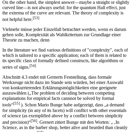
On the other hand, the simplest answer―maybe a straight or slightly
curved line—is not always useful: for the quantum Hall effect, just
the extrema of the curve are relevant. The theory of complexity is
[53]
not helpful here.
Vielmehr müsse jeder Einzelfall betrachtet werden, wenn es darum
gehen solle, Komplexität als Wahlkriterium zur Grundlage einer
Theorie zu machen, denn
In the literature we find various definitions of "complexity", each of
which is tailored to a specific application; each of them is related to
its specific class of formally defined constructs, like algorithms or
[54]
series of signs.
Abschnitt 4.3 endet mit Gernerts Feststellung, dass formale
Werkzeuge nicht dazu im Stande sein würden, bei einer Auswahl
von konkurrierenden Erklärungsmöglichkeiten eine geeignete
auszuwählen („The problem of deciding between competing
explanations for empirical facts cannnot be solved by formal
[55]
tools“
). Schon Mario Bunge habe aufgezeigt, dass „a demand
for simplicity (in any of its facets) will conflict with other essentials
of science (as exemplified above by a conflict between simplicity
[56]
and precision)“
. Gernert zitiert Bunge mit den Worten: „ ‚In
Science, as in the barber shop, better alive and bearded than cleanly