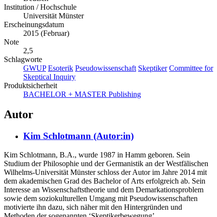
Institution / Hochschule
Universität Münster
Erscheinungsdatum
2015 (Februar)
Note
2,5
Schlagworte
GWUP
Esoterik
Pseudowissenschaft
Skeptiker
Committee for
Skeptical Inquiry
Produktsicherheit
BACHELOR + MASTER Publishing
Autor
Kim Schlotmann (Autor:in)
Kim Schlotmann, B.A., wurde 1987 in Hamm geboren. Sein
Studium der Philosophie und der Germanistik an der Westfälischen
Wilhelms-Universität Münster schloss der Autor im Jahre 2014 mit
dem akademischen Grad des Bachelor of Arts erfolgreich ab. Sein
Interesse an Wissenschaftstheorie und dem Demarkationsproblem
sowie dem soziokulturellen Umgang mit Pseudowissenschaften
motivierte ihn dazu, sich näher mit den Hintergründen und
Methoden der sogenannten ‘Skeptikerbewegung’