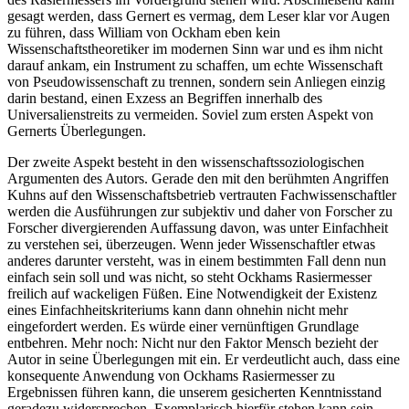
gesagt werden, dass Gernert es vermag, dem Leser klar vor Augen
zu führen, dass William von Ockham eben kein
Wissenschaftstheoretiker im modernen Sinn war und es ihm nicht
darauf ankam, ein Instrument zu schaffen, um echte Wissenschaft
von Pseudowissenschaft zu trennen, sondern sein Anliegen einzig
darin bestand, einen Exzess an Begriffen innerhalb des
Universalienstreits zu vermeiden. Soviel zum ersten Aspekt von
Gernerts Überlegungen.
Der zweite Aspekt besteht in den wissenschaftssoziologischen
Argumenten des Autors. Gerade den mit den berühmten Angriffen
Kuhns auf den Wissenschaftsbetrieb vertrauten Fachwissenschaftler
werden die Ausführungen zur subjektiv und daher von Forscher zu
Forscher divergierenden Auffassung davon, was unter Einfachheit
zu verstehen sei, überzeugen. Wenn jeder Wissenschaftler etwas
anderes darunter versteht, was in einem bestimmten Fall denn nun
einfach sein soll und was nicht, so steht Ockhams Rasiermesser
freilich auf wackeligen Füßen. Eine Notwendigkeit der Existenz
eines Einfachheitskriteriums kann dann ohnehin nicht mehr
eingefordert werden. Es würde einer vernünftigen Grundlage
entbehren. Mehr noch: Nicht nur den Faktor Mensch bezieht der
Autor in seine Überlegungen mit ein. Er verdeutlicht auch, dass eine
konsequente Anwendung von Ockhams Rasiermesser zu
Ergebnissen führen kann, die unserem gesicherten Kenntnisstand
geradezu widersprechen. Exemplarisch hierfür stehen kann sein