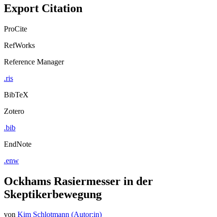
Export Citation
ProCite
RefWorks
Reference Manager
.ris
BibTeX
Zotero
.bib
EndNote
.enw
Ockhams Rasiermesser in der
Skeptikerbewegung
von
Kim Schlotmann (Autor:in)