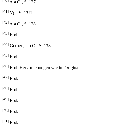
[40]
A.a.O., S. 137.
[41]
Vgl. S. 137f.
[42]
A.a.O., S. 138.
[43]
Ebd.
[44]
Gernert, a.a.O., S. 138.
[45]
Ebd.
[46]
Ebd. Hervorhebungen wie im Original.
[47]
Ebd.
[48]
Ebd.
[49]
Ebd.
[50]
Ebd.
[51]
Ebd.