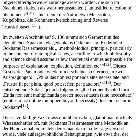
ungerechtfertigterweise zurückgewiesen würden, die sich im
Nachhinein jedoch als wahr herausstellten („unjustified rejection of
[10]
phenomena“
– hier nennt der Autor etwa Meteoriten,
Kugelblitze, die Kontinentalverschiebung und Reverse
[11]
Transkriptasen
).
Im zweiten Abschnitt auf S. 136 nimmt sich Gernert nun des
eigentlichen Sparsamkeitsgedankens Ockhams an. Er definiert
Ockhams Rasiermesser als „ ‚methodolodical principle, particularly
in the context of ontological issues, according to which philosophy
and science should assume as few theoretical entities as possible for
[12]
purposes of explanation, explication, definition etc’ “
. Dieses
Gesetz der Parsimonie wiederum erscheine, so Gernert, in zwei
Ausprägungen: „ ‚Pluralitas non est ponenda sine necessitate’ and
[13]
‚Frustra fit per plura, quod potest fieri per pauciora’ “
. Der
entscheidende Satz ist jedoch folgender: „the frequently cited form
‚Entia non sunt multiplicanda praeter necessitatem (sine necessitate)’
(entities must not be multiplied beyond necessity) does not occur in
[14]
Ockham“
.
Dieses vorläufige Fazit muss nun überraschen, glaubt man doch als
Wissenschaftler oft, mit Ockhams Rasiermesser eine Methodik an
der Hand zu haben, mittels derer man dazu in die Lage versetzt
würde, viele außergewöhnliche Behauptungen (wie etwa die, der