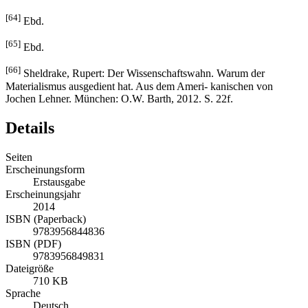
[64]
Ebd.
[65]
Ebd.
[66]
Sheldrake, Rupert: Der Wissenschaftswahn. Warum der
Materialismus ausgedient hat. Aus dem Ameri- kanischen von
Jochen Lehner. München: O.W. Barth, 2012. S. 22f.
Details
Seiten
Erscheinungsform
Erstausgabe
Erscheinungsjahr
2014
ISBN (Paperback)
9783956844836
ISBN (PDF)
9783956849831
Dateigröße
710 KB
Sprache
Deutsch