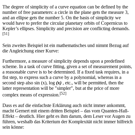
The degree of simplicity of a curve equation can be defined by the
number of free parameters: a circle in the plane gets the measure 3,
and an ellipse gets the number 5. On the basis of simplicity we
would have to prefer the circular planetary orbits of Copernicus to
Kepler’s ellipses. Simplicity and precision are conflicting demands.
[51]
Sein zweites Beispiel ist ein mathematisches und nimmt Bezug auf
die Angleichung einer Kurve:
Furthermore, a measure of simplicity depends upon a predefined
scheme. In a task of curve fitting, given a set of measurement points,
a reasonable curve is to be determined. If a fixed task requires, in a
fist step, to express such a curve by a polynomial, whereas in a
second step also sin (x), log
(x)
, etc., will be permitted, then the
latter representation will be "simpler", but at the price of more
[52]
complex means of expression.
Dass es auf die einfachste Erklärung auch nicht immer ankommt,
macht Gernert mit einem dritten Beispiel – das vom Quanten-Hall-
Effekt – deutlich. Hier geht es ihm darum, dem Leser vor Augen zu
führen, weshalb das Kriterium der Komplexität nicht immer hilfreich
sein könne: