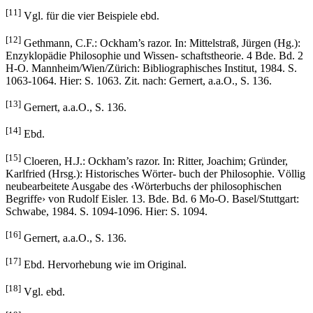
[11]
Vgl. für die vier Beispiele ebd.
[12]
Gethmann, C.F.: Ockham’s razor. In: Mittelstraß, Jürgen (Hg.):
Enzyklopädie Philosophie und Wissen- schaftstheorie. 4 Bde. Bd. 2
H-O. Mannheim/Wien/Zürich: Bibliographisches Institut, 1984. S.
1063-1064. Hier: S. 1063. Zit. nach: Gernert, a.a.O., S. 136.
[13]
Gernert, a.a.O., S. 136.
[14]
Ebd.
[15]
Cloeren, H.J.: Ockham’s razor. In: Ritter, Joachim; Gründer,
Karlfried (Hrsg.): Historisches Wörter- buch der Philosophie. Völlig
neubearbeitete Ausgabe des ‹Wörterbuchs der philosophischen
Begriffe› von Rudolf Eisler. 13. Bde. Bd. 6 Mo-O. Basel/Stuttgart:
Schwabe, 1984. S. 1094-1096. Hier: S. 1094.
[16]
Gernert, a.a.O., S. 136.
[17]
Ebd. Hervorhebung wie im Original.
[18]
Vgl. ebd.