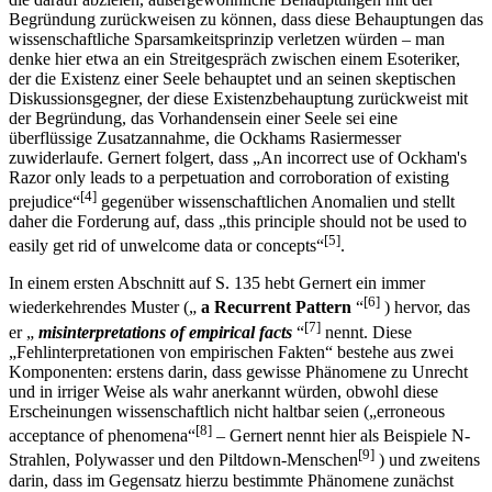
Begründung zurückweisen zu können, dass diese Behauptungen das
wissenschaftliche Sparsamkeitsprinzip verletzen würden – man
denke hier etwa an ein Streitgespräch zwischen einem Esoteriker,
der die Existenz einer Seele behauptet und an seinen skeptischen
Diskussionsgegner, der diese Existenzbehauptung zurückweist mit
der Begründung, das Vorhandensein einer Seele sei eine
überflüssige Zusatzannahme, die Ockhams Rasiermesser
zuwiderlaufe. Gernert folgert, dass „An incorrect use of Ockham's
Razor only leads to a perpetuation and corroboration of existing
[4]
prejudice“
gegenüber wissenschaftlichen Anomalien und stellt
daher die Forderung auf, dass „this principle should not be used to
[5]
easily get rid of unwelcome data or concepts“
.
In einem ersten Abschnitt auf S. 135 hebt Gernert ein immer
[6]
wiederkehrendes Muster („
a Recurrent Pattern
“
) hervor, das
[7]
er „
misinterpretations of empirical facts
“
nennt. Diese
„Fehlinterpretationen von empirischen Fakten“ bestehe aus zwei
Komponenten: erstens darin, dass gewisse Phänomene zu Unrecht
und in irriger Weise als wahr anerkannt würden, obwohl diese
Erscheinungen wissenschaftlich nicht haltbar seien („erroneous
[8]
acceptance of phenomena“
– Gernert nennt hier als Beispiele N-
[9]
Strahlen, Polywasser und den Piltdown-Menschen
) und zweitens
darin, dass im Gegensatz hierzu bestimmte Phänomene zunächst