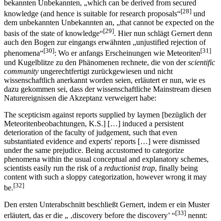
bekannten Unbekannten, „which can be derived from secured
[28]
knowledge (and hence is suitable for research proposals“
und
dem unbekannten Unbekannten an, „that cannot be expected on the
[29]
basis of the state of knowledge“
. Hier nun schlägt Gernert denn
auch den Bogen zur eingangs erwähnten „unjustified rejection of
[30]
[31]
phenomena“
: Wo er anfangs Erscheinungen wie Meteoriten
und Kugelblitze zu den Phänomenen rechnete, die von der
scientific
community
ungerechtfertigt zurückgewiesen und nicht
wissenschaftlich anerkannt worden seien, erläutert er nun, wie es
dazu gekommen sei, dass der wissenschaftliche Mainstream diesen
Naturereignissen die Akzeptanz verweigert habe:
The scepticism against reports supplied by laymen [bezüglich der
Meteoritenbeobachtungen, K.S.] […] induced a persistent
deterioration of the faculty of judgement, such that even
substantiated evidence and experts' reports […] were dismissed
under the same prejudice. Being accustomed to categorize
phenomena within the usual conceptual and explanatory schemes,
scientists easily run the risk of a
reductionist trap
, finally being
content with such a sloppy categorization, however wrong it may
[32]
be.
Den ersten Unterabschnitt beschließt Gernert, indem er ein Muster
[33]
erläutert, das er die „ ‚discovery before the discovery’ “
nennt: