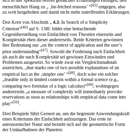
sich in das Spektrum bereits gemachter Erfahrungen einfügen, den
[45]
menschlichen Hang zu „ ‚far-fetched reasons’ “
entgegen, also
zu weit hergeholten und damit nicht mehr zutreffenden Erklärungen.
Den Kern von Abschnitt „
4.3.
In Search of
a
Simplicity
[46]
Criterion“
auf S. 138f. bildet eine betrachtende
Gegenüberstellung von Einfachheit von Theorien einerseits und
Komplexität eben dieser andererseits. Beide Kriterien gewönnen
ihre Bedeutung nur „on the context of application and the user’s
[47]
prior understanding“
. Sowohl die Forderung nach Einfachheit
als auch die nach Komplexität sei gewissen Einwänden und
Problemen ausgesetzt. So würde zwar ein Vergleichsmaßstab
asureichen, „that marks one of two possible explanations of an
[48]
empirical fact as the ‚simpler one’ “
, doch wäre ein solcher
„feasible only in limited contexts within a formal science (e.g.,
[49]
comparing two formulas of a logic calculus)“
, wohingegen
andererseits „a measure of complexity will immediately provoke
reservations as soon as relationships with empirical data come into
[50]
play“
.
Drei Beispiele führt Gernert an, um die begrenzte Anwendungskraft
eines Kriteriums der Einfachheit aufzuzeigen. Das erste ist
astronomischer Natur und bezieht sich auf die geometrische Form
der Umlaufbahnen der Planeten: