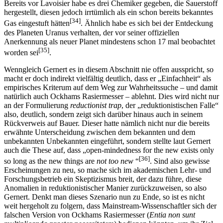
Bereits vor Lavoisier habe es drei Chemiker gegeben, die Sauerstoff
hergestellt, diesen jedoch irrtümlich als ein schon bereits bekanntes
[34]
Gas eingestuft hätten
. Ähnlich habe es sich bei der Entdeckung
des Planeten Uranus verhalten, der vor seiner offiziellen
Anerkennung als neuer Planet mindestens schon 17 mal beobachtet
[35]
worden sei
.
Wenngleich Gernert es in diesem Abschnitt nie offen ausspricht, so
macht er doch indirekt vielfältig deutlich, dass er „Einfachheit“ als
empirisches Kriterum auf dem Weg zur Wahrheitssuche – und damit
natürlich auch Ockhams Rasiermesser – ablehnt. Dies wird nicht nur
an der Formulierung
reductionist trap
, der „reduktionistischen Falle“
also, deutlich, sondern zeigt sich darüber hinaus auch in seinem
Rückverweis auf Bauer. Dieser hatte nämlich nicht nur die bereits
erwähnte Unterscheidung zwischen dem bekannten und dem
unbekannten Unbekannten eingeführt, sondern stellte laut Gernert
auch die These auf, dass „open-mindedness for the new exists only
[36]
so long as the new things are
not too new
“
. Sind also gewisse
Erscheinungen zu neu, so mache sich im akademischen Lehr- und
Forschungsbetrieb ein Skeptizismus breit, der dazu führe, diese
Anomalien in reduktionistischer Manier zurückzuweisen, so also
Gernert. Denkt man dieses Szenario nun zu Ende, so ist es nicht
weit hergeholt zu folgern, dass Mainstream-Wissenschaftler sich der
falschen Version von Ockhams Rasiermesser (
Entia non sunt