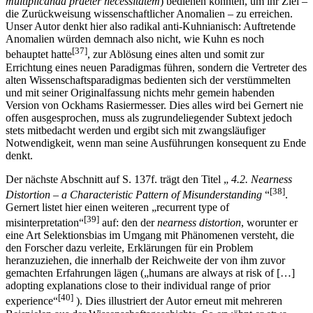
multiplicanda praeter necessitatem
) bedienen könnten, um ihr Ziel –
die Zurückweisung wissenschaftlicher Anomalien – zu erreichen.
Unser Autor denkt hier also radikal anti-Kuhnianisch: Auftretende
Anomalien würden demnach also nicht, wie Kuhn es noch
[37]
behauptet hatte
, zur Ablösung eines alten und somit zur
Errichtung eines neuen Paradigmas führen, sondern die Vertreter des
alten Wissenschaftsparadigmas bedienten sich der verstümmelten
und mit seiner Originalfassung nichts mehr gemein habenden
Version von Ockhams Rasiermesser. Dies alles wird bei Gernert nie
offen ausgesprochen, muss als zugrundeliegender Subtext jedoch
stets mitbedacht werden und ergibt sich mit zwangsläufiger
Notwendigkeit, wenn man seine Ausführungen konsequent zu Ende
denkt.
Der nächste Abschnitt auf S. 137f. trägt den Titel „
4.2. Nearness
[38]
Distortion – a Characteristic Pattern of Misunderstanding
“
.
Gernert listet hier einen weiteren „recurrent type of
[39]
misinterpretation“
auf: den der
nearness distortion
, worunter er
eine Art Selektionsbias im Umgang mit Phänomenen versteht, die
den Forscher dazu verleite, Erklärungen für ein Problem
heranzuziehen, die innerhalb der Reichweite der von ihm zuvor
gemachten Erfahrungen lägen („humans are always at risk of […]
adopting explanations close to their individual range of prior
[40]
experience“
). Dies illustriert der Autor erneut mit mehreren