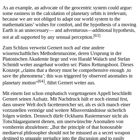
As an example, an advocate of the geocentric system could argue:
some easiness in the calculation of planetary orbits is irrelevant,
because we are not obliged to adapt our world system to the
mathematicians’ wishes for comfort, and the hypothesis of a moving
Earth is an unnecessary― and adventurous―additional hypothesis,
[63]
not at all supported by any sensual perception.
Zum Schluss verweist Gernert noch auf eine andere
wissenschaftliches Methodenmaxime, deren Ursprung in der
Platonischen Akademie liege und von Harald Walach und Stefan
Schmidt weiter ausgebaut worden sei: Platos Rettungsboot. Dieses
Konzept „claims that a theory must be comprehensive enough ‚to
save the phenomena’; this was triggered by observed anomalies in
[64]
planetary motion“
, führt Gernert weiter aus.
Mit einem fast schon emphatisch vorgetragenen Appell beschließt
Gernert seinen Aufsatz. Mit Nachdruck hält er noch einmal fest,
dass unsere Welt doch facettenreicher sei, als es sich manch einer
vorzustellen vermöge und weitere Missverständnisse sicherlich
folgen würden. Dennoch dürfe Ockhams Rasiermesser nicht als
Totschlagargument dienen, um unerwünschte Anomalien von
vornherein abzulehnen: „But the principle of that honourable
mediaeval philosopher should not be misused as a secret weapon
destined to smuggle prejudice into the discussion and to easily