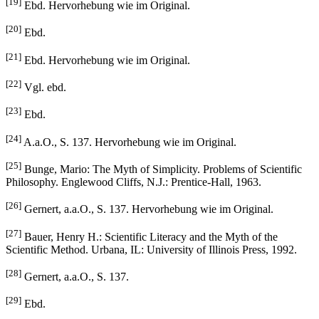
[19]
Ebd. Hervorhebung wie im Original.
[20]
Ebd.
[21]
Ebd. Hervorhebung wie im Original.
[22]
Vgl. ebd.
[23]
Ebd.
[24]
A.a.O., S. 137. Hervorhebung wie im Original.
[25]
Bunge, Mario: The Myth of Simplicity. Problems of Scientific
Philosophy. Englewood Cliffs, N.J.: Prentice-Hall, 1963.
[26]
Gernert, a.a.O., S. 137. Hervorhebung wie im Original.
[27]
Bauer, Henry H.: Scientific Literacy and the Myth of the
Scientific Method. Urbana, IL: University of Illinois Press, 1992.
[28]
Gernert, a.a.O., S. 137.
[29]
Ebd.