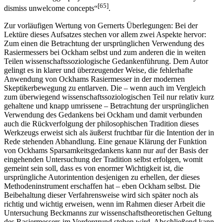
[65]
dismiss unwelcome concepts“
.
Zur vorläufigen Wertung von Gernerts Überlegungen: Bei der
Lektüre dieses Aufsatzes stechen vor allem zwei Aspekte hervor:
Zum einen die Betrachtung der ursprünglichen Verwendung des
Rasiermessers bei Ockham selbst und zum anderen die in weiten
Teilen wissenschaftssoziologische Gedankenführung. Dem Autor
gelingt es in klarer und überzeugender Weise, die fehlerhafte
Anwendung von Ockhams Rasiermesser in der modernen
Skeptikerbewegung zu entlarven. Die – wenn auch im Vergleich
zum überwiegend wissenschaftssoziologischen Teil nur relativ kurz
gehaltene und knapp umrissene – Betrachtung der ursprünglichen
Verwendung des Gedankens bei Ockham und damit verbunden
auch die Rückverfolgung der philosophischen Tradition dieses
Werkzeugs erweist sich als äußerst fruchtbar für die Intention der in
Rede stehenden Abhandlung. Eine genaue Klärung der Funktion
von Ockhams Sparsamkeitsgedankens kann nur auf der Basis der
eingehenden Untersuchung der Tradition selbst erfolgen, womit
gemeint sein soll, dass es von enormer Wichtigkeit ist, die
ursprüngliche Autorintention desjenigen zu erhellen, der dieses
Methodeninstrument erschaffen hat – eben Ockham selbst. Die
Beibehaltung dieser Verfahrensweise wird sich später noch als
richtig und wichtig erweisen, wenn im Rahmen dieser Arbeit die
Untersuchung Beckmanns zur wissenschaftstheoretischen Geltung
des Rasiermessers im Vordergrund stehen wird. Abschließend kann