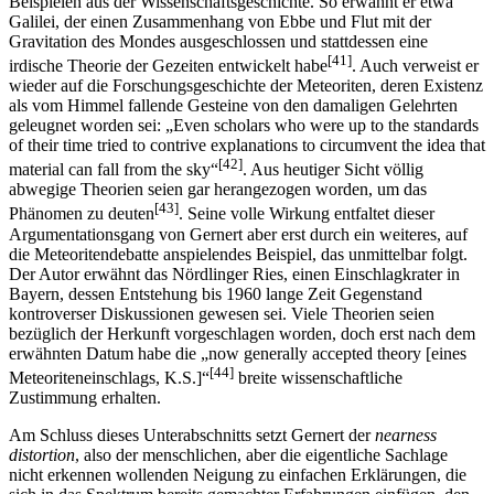
Beispielen aus der Wissenschaftsgeschichte. So erwähnt er etwa
Galilei, der einen Zusammenhang von Ebbe und Flut mit der
Gravitation des Mondes ausgeschlossen und stattdessen eine
[41]
irdische Theorie der Gezeiten entwickelt habe
. Auch verweist er
wieder auf die Forschungsgeschichte der Meteoriten, deren Existenz
als vom Himmel fallende Gesteine von den damaligen Gelehrten
geleugnet worden sei: „Even scholars who were up to the standards
of their time tried to contrive explanations to circumvent the idea that
[42]
material can fall from the sky“
. Aus heutiger Sicht völlig
abwegige Theorien seien gar herangezogen worden, um das
[43]
Phänomen zu deuten
. Seine volle Wirkung entfaltet dieser
Argumentationsgang von Gernert aber erst durch ein weiteres, auf
die Meteoritendebatte anspielendes Beispiel, das unmittelbar folgt.
Der Autor erwähnt das Nördlinger Ries, einen Einschlagkrater in
Bayern, dessen Entstehung bis 1960 lange Zeit Gegenstand
kontroverser Diskussionen gewesen sei. Viele Theorien seien
bezüglich der Herkunft vorgeschlagen worden, doch erst nach dem
erwähnten Datum habe die „now generally accepted theory [eines
[44]
Meteoriteneinschlags, K.S.]“
breite wissenschaftliche
Zustimmung erhalten.
Am Schluss dieses Unterabschnitts setzt Gernert der
nearness
distortion
, also der menschlichen, aber die eigentliche Sachlage
nicht erkennen wollenden Neigung zu einfachen Erklärungen, die