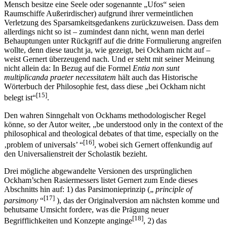
Mensch besitze eine Seele oder sogenannte „Ufos“ seien
Raumschiffe Außerirdischer) aufgrund ihrer vermeintlichen
Verletzung des Sparsamkeitsgedankens zurückzuweisen. Dass dem
allerdings nicht so ist – zumindest dann nicht, wenn man derlei
Behauptungen unter Rückgriff auf die dritte Formulierung angreifen
wollte, denn diese taucht ja, wie gezeigt, bei Ockham nicht auf –
weist Gernert überzeugend nach. Und er steht mit seiner Meinung
nicht allein da: In Bezug auf die Formel
Entia non sunt
multiplicanda praeter necessitatem
hält auch das Historische
Wörterbuch der Philosophie fest, dass diese „bei Ockham nicht
[15]
belegt ist“
.
Den wahren Sinngehalt von Ockhams methodologischer Regel
könne, so der Autor weiter, „be understood only in the context of the
philosophical and theological debates of that time, especially on the
[16]
‚problem of universals’ “
, wobei sich Gernert offenkundig auf
den Universalienstreit der Scholastik bezieht.
Drei mögliche abgewandelte Versionen des ursprünglichen
Ockham’schen Rasiermessers listet Gernert zum Ende dieses
Abschnitts hin auf: 1) das Parsimonieprinzip („
principle of
[17]
parsimony
“
), das der Originalversion am nächsten komme und
behutsame Umsicht fordere, was die Prägung neuer
[18]
Begrifflichkeiten und Konzepte anginge
, 2) das