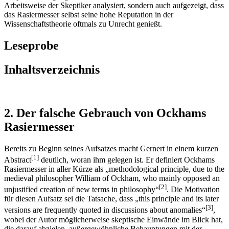
Arbeitsweise der Skeptiker analysiert, sondern auch aufgezeigt, dass
das Rasiermesser selbst seine hohe Reputation in der
Wissenschaftstheorie oftmals zu Unrecht genießt.
Leseprobe
Inhaltsverzeichnis
2. Der falsche Gebrauch von Ockhams
Rasiermesser
Bereits zu Beginn seines Aufsatzes macht Gernert in einem kurzen
[1]
Abstract
deutlich, woran ihm gelegen ist. Er definiert Ockhams
Rasiermesser in aller Kürze als „methodological principle, due to the
medieval philosopher William of Ockham, who mainly opposed an
[2]
unjustified creation of new terms in philosophy“
. Die Motivation
für diesen Aufsatz sei die Tatsache, dass „this principle and its later
[3]
versions are frequently quoted in discussions about anomalies“
,
wobei der Autor möglicherweise skeptische Einwände im Blick hat,
die darauf abzielen, außergewöhnliche Behauptungen mit der