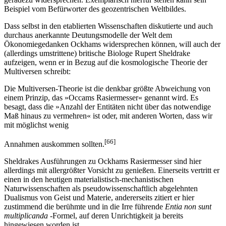
Beispiel vom Befürworter des geozentrischen Weltbildes.
Dass selbst in den etablierten Wissenschaften diskutierte und auch
durchaus anerkannte Deutungsmodelle der Welt dem
Ökonomiegedanken Ockhams widersprechen können, will auch der
(allerdings umstrittene) britische Biologe Rupert Sheldrake
aufzeigen, wenn er in Bezug auf die kosmologische Theorie der
Multiversen schreibt:
Die Multiversen-Theorie ist die denkbar größte Abweichung von
einem Prinzip, das »Occams Rasiermesser« genannt wird. Es
besagt, dass die »Anzahl der Entitäten nicht über das notwendige
Maß hinaus zu vermehren« ist oder, mit anderen Worten, dass wir
mit möglichst wenig
[66]
Annahmen auskommen sollten.
Sheldrakes Ausführungen zu Ockhams Rasiermesser sind hier
allerdings mit allergrößter Vorsicht zu genießen. Einerseits vertritt er
einen in den heutigen materialistisch-mechanistischen
Naturwissenschaften als pseudowissenschaftlich abgelehnten
Dualismus von Geist und Materie, andererseits zitiert er hier
zustimmend die berühmte und in die Irre führende
Entia non sunt
multiplicanda
-Formel, auf deren Unrichtigkeit ja bereits
hingewiesen worden ist.