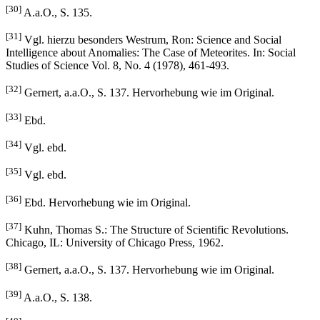
[30]
A.a.O., S. 135.
[31]
Vgl. hierzu besonders Westrum, Ron: Science and Social
Intelligence about Anomalies: The Case of Meteorites. In: Social
Studies of Science Vol. 8, No. 4 (1978), 461-493.
[32]
Gernert, a.a.O., S. 137. Hervorhebung wie im Original.
[33]
Ebd.
[34]
Vgl. ebd.
[35]
Vgl. ebd.
[36]
Ebd. Hervorhebung wie im Original.
[37]
Kuhn, Thomas S.: The Structure of Scientific Revolutions.
Chicago, IL: University of Chicago Press, 1962.
[38]
Gernert, a.a.O., S. 137. Hervorhebung wie im Original.
[39]
A.a.O., S. 138.