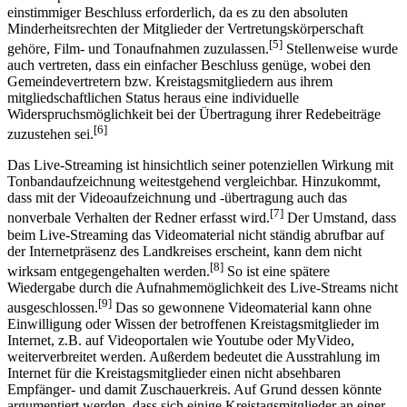
nicht möglich sei, da die Funktionsfähigkeit der Vertretung nicht zu
[4]
ihrer Disposition stünde.
Nach anderer Ansicht sei ein
einstimmiger Beschluss erforderlich, da es zu den absoluten
Minderheitsrechten der Mitglieder der Vertretungskörperschaft
[5]
gehöre, Film- und Tonaufnahmen zuzulassen.
Stellenweise wurde
auch vertreten, dass ein einfacher Beschluss genüge, wobei den
Gemeindevertretern bzw. Kreistagsmitgliedern aus ihrem
mitgliedschaftlichen Status heraus eine individuelle
Widerspruchsmöglichkeit bei der Übertragung ihrer Redebeiträge
[6]
zuzustehen sei.
Das Live-Streaming ist hinsichtlich seiner potenziellen Wirkung mit
Tonbandaufzeichnung weitestgehend vergleichbar. Hinzukommt,
dass mit der Videoaufzeichnung und -übertragung auch das
[7]
nonverbale Verhalten der Redner erfasst wird.
Der Umstand, dass
beim Live‑Streaming das Videomaterial nicht ständig abrufbar auf
der Internetpräsenz des Landkreises erscheint, kann dem nicht
[8]
wirksam entgegengehalten werden.
So ist eine spätere
Wiedergabe durch die Aufnahmemöglichkeit des Live-Streams nicht
[9]
ausgeschlossen.
Das so gewonnene Videomaterial kann ohne
Einwilligung oder Wissen der betroffenen Kreistagsmitglieder im
Internet, z.B. auf Videoportalen wie Youtube oder MyVideo,
weiterverbreitet werden. Außerdem bedeutet die Ausstrahlung im
Internet für die Kreistagsmitglieder einen nicht absehbaren