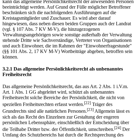
Durch Aufzeichnung und Übertragung der Sitzungen des Kreistages
kann das allgemeine Persönlichkeitsrecht der anwesenden Personen
beeinträchtigt werden. Auf Grund der Fülle möglicher Betroffener
beschränken sich die nachfolgenden Ausführungen auf die
Kreistagsmitglieder und Zuschauer. Es wird aber darauf
hingewiesen, dass neben diesen beiden Gruppen auch der Landrat
(vgl. § 107 Abs. 7 KV M-V), die hinzugezogenen
Verwaltungsangehörigen sowie sonstige außerhalb der Verwaltung
stehende Dritte wie Sachverständige, Vertreter von Organisationen
und auch Einwohner, die im Rahmen der "Einwohnerfragestunde"
(§§ 101 Abs. 2, 17 KV M‑V) Wortbeiträge abgeben, betroffen sein
können.
3.2.1 Das allgemeine Persönlichkeitsrecht als unbenanntes
Freiheitsrecht
Das allgemeine Persönlichkeitsrecht, das aus Art. 2 Abs. 1 i.V.m.
Art. 1 Abs. 1 GG abgeleitet wird, schützt als unbenanntes
Freiheitsrecht solche Bereiche der Persönlichkeit, die nicht von
[22]
speziellen Freiheitsrechten erfasst werden.
Träger des
[23]
Grundrechts sind alle natürlichen Personen.
Allgemein lässt es
sich als das Recht des Einzelnen zur Gestaltung der engeren
persönlichen Lebenssphäre, einschließlich der Entscheidung über