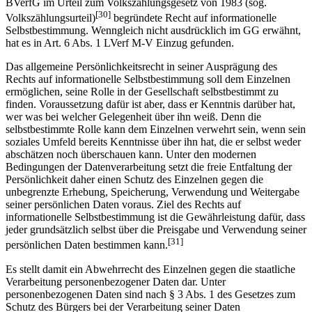
Aus dem allgemeinen Persönlichkeitsrecht folgt auch das vom
BVerfG im Urteil zum Volkszählungsgesetz von 1983 (sog.
[30]
Volkszählungsurteil)
begründete Recht auf informationelle
Selbstbestimmung. Wenngleich nicht ausdrücklich im GG erwähnt,
hat es in Art. 6 Abs. 1 LVerf M-V Einzug gefunden.
Das allgemeine Persönlichkeitsrecht in seiner Ausprägung des
Rechts auf informationelle Selbstbestimmung soll dem Einzelnen
ermöglichen, seine Rolle in der Gesellschaft selbstbestimmt zu
finden. Voraussetzung dafür ist aber, dass er Kenntnis darüber hat,
wer was bei welcher Gelegenheit über ihn weiß. Denn die
selbstbestimmte Rolle kann dem Einzelnen verwehrt sein, wenn sein
soziales Umfeld bereits Kenntnisse über ihn hat, die er selbst weder
abschätzen noch überschauen kann. Unter den modernen
Bedingungen der Datenverarbeitung setzt die freie Entfaltung der
Persönlichkeit daher einen Schutz des Einzelnen gegen die
unbegrenzte Erhebung, Speicherung, Verwendung und Weitergabe
seiner persönlichen Daten voraus. Ziel des Rechts auf
informationelle Selbstbestimmung ist die Gewährleistung dafür, dass
jeder grundsätzlich selbst über die Preisgabe und Verwendung seiner
[31]
persönlichen Daten bestimmen kann.
Es stellt damit ein Abwehrrecht des Einzelnen gegen die staatliche
Verarbeitung personenbezogener Daten dar. Unter