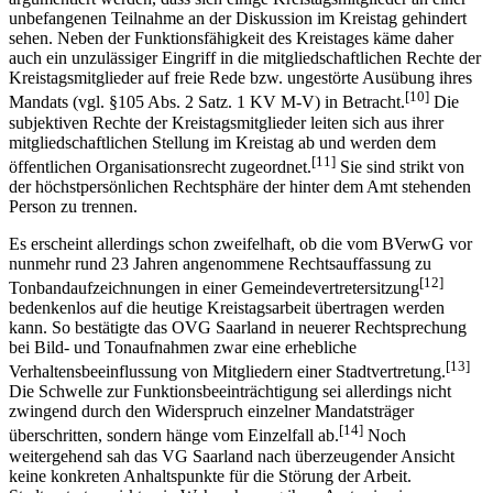
Empfänger- und damit Zuschauerkreis. Auf Grund dessen könnte
argumentiert werden, dass sich einige Kreistagsmitglieder an einer
unbefangenen Teilnahme an der Diskussion im Kreistag gehindert
sehen. Neben der Funktionsfähigkeit des Kreistages käme daher
auch ein unzulässiger Eingriff in die mitgliedschaftlichen Rechte der
Kreistagsmitglieder auf freie Rede bzw. ungestörte Ausübung ihres
[10]
Mandats (vgl. §105 Abs. 2 Satz. 1 KV M-V) in Betracht.
Die
subjektiven Rechte der Kreistagsmitglieder leiten sich aus ihrer
mitgliedschaftlichen Stellung im Kreistag ab und werden dem
[11]
öffentlichen Organisationsrecht zugeordnet.
Sie sind strikt von
der höchstpersönlichen Rechtsphäre der hinter dem Amt stehenden
Person zu trennen.
Es erscheint allerdings schon zweifelhaft, ob die vom BVerwG vor
nunmehr rund 23 Jahren angenommene Rechtsauffassung zu
[12]
Tonbandaufzeichnungen in einer Gemeindevertretersitzung
bedenkenlos auf die heutige Kreistagsarbeit übertragen werden
kann. So bestätigte das OVG Saarland in neuerer Rechtsprechung
bei Bild- und Tonaufnahmen zwar eine erhebliche
[13]
Verhaltensbeeinflussung von Mitgliedern einer Stadtvertretung.
Die Schwelle zur Funktionsbeeinträchtigung sei allerdings nicht
zwingend durch den Widerspruch einzelner Mandatsträger
[14]
überschritten, sondern hänge vom Einzelfall ab.
Noch