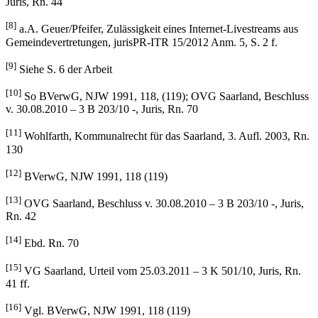
[7]
Vgl. OVG Saarland, Beschluss v. 30.08.2010 – 3 B 203/10 -,
Juris, Rn. 44
[8]
a.A. Geuer/Pfeifer, Zulässigkeit eines Internet-Livestreams aus
Gemeindevertretungen, jurisPR-ITR 15/2012 Anm. 5, S. 2 f.
[9]
Siehe S. 6 der Arbeit
[10]
So BVerwG, NJW 1991, 118, (119); OVG Saarland, Beschluss
v. 30.08.2010 – 3 B 203/10 -, Juris, Rn. 70
[11]
Wohlfarth, Kommunalrecht für das Saarland, 3. Aufl. 2003, Rn.
130
[12]
BVerwG, NJW 1991, 118 (119)
[13]
OVG Saarland, Beschluss v. 30.08.2010 – 3 B 203/10 -, Juris,
Rn. 42
[14]
Ebd. Rn. 70
[15]
VG Saarland, Urteil vom 25.03.2011 – 3 K 501/10, Juris, Rn.
41 ff.