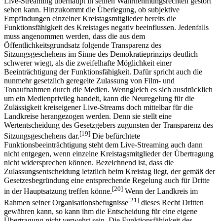
Informationsvermittlung geworden.
Vor diesem Hintergrund ist
nicht nachvollziehbar, wie sich ein Kreistagsmitglied durch das
Live-Streaming überhaupt in seinen Wahrnehmungsrechten gestört
sehen kann. Hinzukommt die Überlegung, ob subjektive
Empfindungen einzelner Kreistagsmitglieder bereits die
Funktionsfähigkeit des Kreistages negativ beeinflussen. Jedenfalls
muss angenommen werden, dass die aus dem
Öffentlichkeitsgrundsatz folgende Transparenz des
Sitzungsgeschehens im Sinne des Demokratieprinzips deutlich
schwerer wiegt, als die zweifelhafte Möglichkeit einer
Beeinträchtigung der Funktionsfähigkeit. Dafür spricht auch die
nunmehr gesetzlich geregelte Zulassung von Film- und
Tonaufnahmen durch die Medien. Wenngleich es sich ausdrücklich
um ein Medienprivileg handelt, kann die Neuregelung für die
Zulässigkeit kreiseigener Live-Streams doch mittelbar für die
Landkreise herangezogen werden. Denn sie stellt eine
Wertentscheidung des Gesetzgebers zugunsten der Transparenz des
[19]
Sitzungsgeschehens dar.
Die befürchtete
Funktionsbeeinträchtigung steht dem Live-Streaming auch dann
nicht entgegen, wenn einzelne Kreistagsmitglieder der Übertragung
nicht widersprechen können. Bezeichnend ist, dass die
Zulassungsentscheidung letztlich beim Kreistag liegt, der gemäß der
Gesetzesbegründung eine entsprechende Regelung auch für Dritte
[20]
in der Hauptsatzung treffen könne.
Wenn der Landkreis im
[21]
Rahmen seiner Organisationsbefugnisse
dieses Recht Dritten