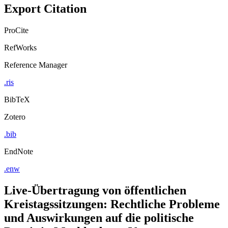
Copy to clipboard
Export Citation
ProCite
RefWorks
Reference Manager
.ris
BibTeX
Zotero
.bib
EndNote
.enw
Live-Übertragung von öffentlichen
Kreistagssitzungen: Rechtliche Probleme