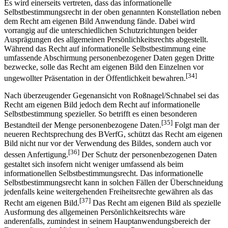
KUG) geboten.
Es wird einerseits vertreten, dass das informationelle
Selbstbestimmungsrecht in der oben genannten Konstellation neben
dem Recht am eigenen Bild Anwendung fände. Dabei wird
vorrangig auf die unterschiedlichen Schutzrichtungen beider
Ausprägungen des allgemeinen Persönlichkeitsrechts abgestellt.
Während das Recht auf informationelle Selbstbestimmung eine
umfassende Abschirmung personenbezogener Daten gegen Dritte
bezwecke, solle das Recht am eigenen Bild den Einzelnen vor
[34]
ungewollter Präsentation in der Öffentlichkeit bewahren.
Nach überzeugender Gegenansicht von Roßnagel/Schnabel sei das
Recht am eigenen Bild jedoch dem Recht auf informationelle
Selbstbestimmung spezieller. So betrifft es einen besonderen
[35]
Bestandteil der Menge personenbezogene Daten.
Folgt man der
neueren Rechtsprechung des BVerfG, schützt das Recht am eigenen
Bild nicht nur vor der Verwendung des Bildes, sondern auch vor
[36]
dessen Anfertigung.
Der Schutz der personenbezogenen Daten
gestaltet sich insofern nicht weniger umfassend als beim
informationellen Selbstbestimmungsrecht. Das informationelle
Selbstbestimmungsrecht kann in solchen Fällen der Überschneidung
jedenfalls keine weitergehenden Freiheitsrechte gewähren als das
[37]
Recht am eigenen Bild.
Das Recht am eigenen Bild als spezielle