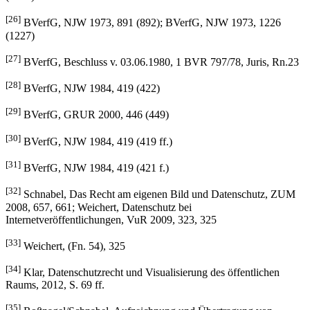
[25]
BVerfG, NJW 1973, 891 (892); BVerfG, NJW 1973, 1226
(1227)
[26]
BVerfG, NJW 1973, 891 (892); BVerfG, NJW 1973, 1226
(1227)
[27]
BVerfG, Beschluss v. 03.06.1980, 1 BVR 797/78, Juris, Rn.23
[28]
BVerfG, NJW 1984, 419 (422)
[29]
BVerfG, GRUR 2000, 446 (449)
[30]
BVerfG, NJW 1984, 419 (419 ff.)
[31]
BVerfG, NJW 1984, 419 (421 f.)
[32]
Schnabel, Das Recht am eigenen Bild und Datenschutz, ZUM
2008, 657, 661; Weichert, Datenschutz bei
Internetveröffentlichungen, VuR 2009, 323, 325
[33]
Weichert, (Fn. 54), 325
[34]
Klar, Datenschutzrecht und Visualisierung des öffentlichen
Raums, 2012, S. 69 ff.