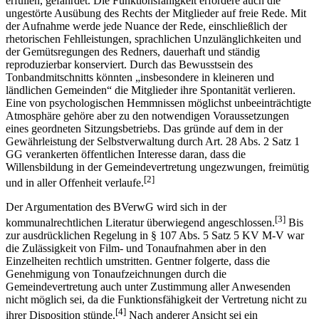
Tonbandaufnahmen in öffentlichen Gemeindevertretersitzungen die
Fähigkeit der Gemeindeverwaltung, ihre Aufgaben sachgerecht zu
erfüllen, gefährdet. Die Funktionsfähigkeit erfordere auch die
ungestörte Ausübung des Rechts der Mitglieder auf freie Rede. Mit
der Aufnahme werde jede Nuance der Rede, einschließlich der
rhetorischen Fehlleistungen, sprachlichen Unzulänglichkeiten und
der Gemütsregungen des Redners, dauerhaft und ständig
reproduzierbar konserviert. Durch das Bewusstsein des
Tonbandmitschnitts könnten „insbesondere in kleineren und
ländlichen Gemeinden“ die Mitglieder ihre Spontanität verlieren.
Eine von psychologischen Hemmnissen möglichst unbeeinträchtigte
Atmosphäre gehöre aber zu den notwendigen Voraussetzungen
eines geordneten Sitzungsbetriebs. Das gründe auf dem in der
Gewährleistung der Selbstverwaltung durch Art. 28 Abs. 2 Satz 1
GG verankerten öffentlichen Interesse daran, dass die
Willensbildung in der Gemeindevertretung ungezwungen, freimütig
[2]
und in aller Offenheit verlaufe.
Der Argumentation des BVerwG wird sich in der
[3]
kommunalrechtlichen Literatur überwiegend angeschlossen.
Bis
zur ausdrücklichen Regelung in § 107 Abs. 5 Satz 5 KV M-V war
die Zulässigkeit von Film- und Tonaufnahmen aber in den
Einzelheiten rechtlich umstritten. Gentner folgerte, dass die
Genehmigung von Tonaufzeichnungen durch die
Gemeindevertretung auch unter Zustimmung aller Anwesenden