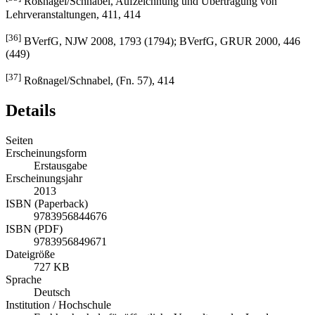
[35]
Roßnagel/Schnabel, Aufzeichnung und Übertragung von
Lehrveranstaltungen, 411, 414
[36]
BVerfG, NJW 2008, 1793 (1794); BVerfG, GRUR 2000, 446
(449)
[37]
Roßnagel/Schnabel, (Fn. 57), 414
Details
Seiten
Erscheinungsform
Erstausgabe
Erscheinungsjahr
2013
ISBN (Paperback)
9783956844676
ISBN (PDF)
9783956849671
Dateigröße
727 KB
Sprache