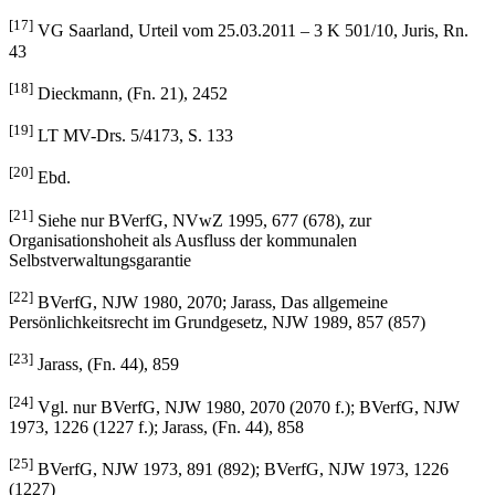
[16]
Vgl. BVerwG, NJW 1991, 118 (119)
[17]
VG Saarland, Urteil vom 25.03.2011 – 3 K 501/10, Juris, Rn.
43
[18]
Dieckmann, (Fn. 21), 2452
[19]
LT MV-Drs. 5/4173, S. 133
[20]
Ebd.
[21]
Siehe nur BVerfG, NVwZ 1995, 677 (678), zur
Organisationshoheit als Ausfluss der kommunalen
Selbstverwaltungsgarantie
[22]
BVerfG, NJW 1980, 2070; Jarass, Das allgemeine
Persönlichkeitsrecht im Grundgesetz, NJW 1989, 857 (857)
[23]
Jarass, (Fn. 44), 859
[24]
Vgl. nur BVerfG, NJW 1980, 2070 (2070 f.); BVerfG, NJW
1973, 1226 (1227 f.); Jarass, (Fn. 44), 858