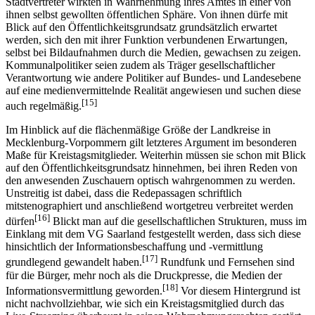
weitergehend sah das VG Saarland nach überzeugender Ansicht
keine konkreten Anhaltspunkte für die Störung der Arbeit.
Stadtvertreter wirkten in Wahrnehmung ihres Amtes in einer von
ihnen selbst gewollten öffentlichen Sphäre. Von ihnen dürfe mit
Blick auf den Öffentlichkeitsgrundsatz grundsätzlich erwartet
werden, sich den mit ihrer Funktion verbundenen Erwartungen,
selbst bei Bildaufnahmen durch die Medien, gewachsen zu zeigen.
Kommunalpolitiker seien zudem als Träger gesellschaftlicher
Verantwortung wie andere Politiker auf Bundes- und Landesebene
auf eine medienvermittelnde Realität angewiesen und suchen diese
[15]
auch regelmäßig.
Im Hinblick auf die flächenmäßige Größe der Landkreise in
Mecklenburg-Vorpommern gilt letzteres Argument im besonderen
Maße für Kreistagsmitglieder. Weiterhin müssen sie schon mit Blick
auf den Öffentlichkeitsgrundsatz hinnehmen, bei ihren Reden von
den anwesenden Zuschauern optisch wahrgenommen zu werden.
Unstreitig ist dabei, dass die Redepassagen schriftlich
mitstenographiert und anschließend wortgetreu verbreitet werden
[16]
dürfen
Blickt man auf die gesellschaftlichen Strukturen, muss im
Einklang mit dem VG Saarland festgestellt werden, dass sich diese
hinsichtlich der Informationsbeschaffung und -vermittlung
[17]
grundlegend gewandelt haben.
Rundfunk und Fernsehen sind
für die Bürger, mehr noch als die Druckpresse, die Medien der
[18]