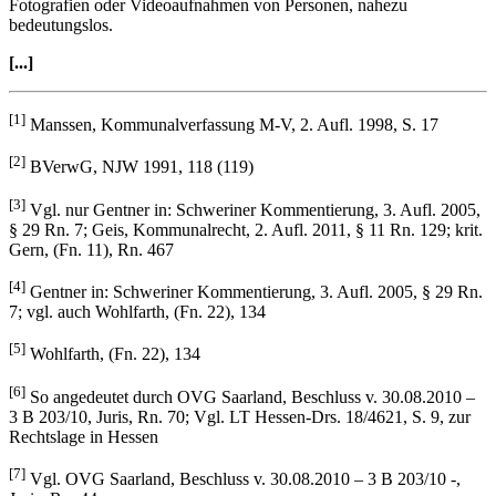
Ausformung des allgemeinen Persönlichkeitsrechts wäre
anderenfalls, zumindest in seinem Hauptanwendungsbereich der
Fotografien oder Videoaufnahmen von Personen, nahezu
bedeutungslos.
[...]
[1]
Manssen, Kommunalverfassung M-V, 2. Aufl. 1998, S. 17
[2]
BVerwG, NJW 1991, 118 (119)
[3]
Vgl. nur Gentner in: Schweriner Kommentierung, 3. Aufl. 2005,
§ 29 Rn. 7; Geis, Kommunalrecht, 2. Aufl. 2011, § 11 Rn. 129; krit.
Gern, (Fn. 11), Rn. 467
[4]
Gentner in: Schweriner Kommentierung, 3. Aufl. 2005, § 29 Rn.
7; vgl. auch Wohlfarth, (Fn. 22), 134
[5]
Wohlfarth, (Fn. 22), 134
[6]
So angedeutet durch OVG Saarland, Beschluss v. 30.08.2010 –
3 B 203/10, Juris, Rn. 70; Vgl. LT Hessen-Drs. 18/4621, S. 9, zur
Rechtslage in Hessen