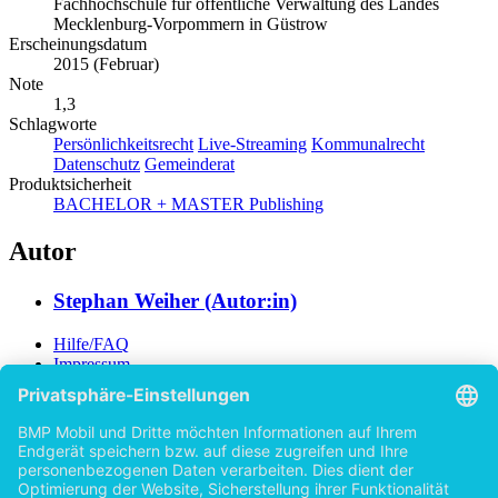
Deutsch
Institution / Hochschule
Fachhochschule für öffentliche Verwaltung des Landes
Mecklenburg-Vorpommern in Güstrow
Erscheinungsdatum
2015 (Februar)
Note
1,3
Schlagworte
Persönlichkeitsrecht
Live-Streaming
Kommunalrecht
Datenschutz
Gemeinderat
Produktsicherheit
BACHELOR + MASTER Publishing
Autor
Stephan Weiher (Autor:in)
Hilfe/FAQ
Impressum
Datenschutz
AGB
Vertrag widerrufen