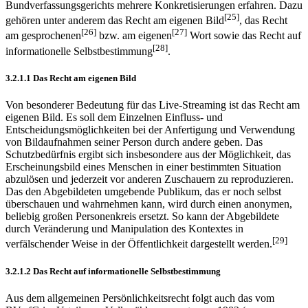
[24]
die Teilhabe Dritter bzw. der Öffentlichkeit, umschreiben.
Der
Umfang des Schutzbereichs hat durch die Rechtsprechung des
Bundverfassungsgerichts mehrere Konkretisierungen erfahren. Dazu
[25]
gehören unter anderem das Recht am eigenen Bild
, das Recht
[26]
[27]
am gesprochenen
bzw. am eigenen
Wort sowie das Recht auf
[28]
informationelle Selbstbestimmung
.
3.2.1.1 Das Recht am eigenen Bild
Von besonderer Bedeutung für das Live-Streaming ist das Recht am
eigenen Bild. Es soll dem Einzelnen Einfluss- und
Entscheidungsmöglichkeiten bei der Anfertigung und Verwendung
von Bildaufnahmen seiner Person durch andere geben. Das
Schutzbedürfnis ergibt sich insbesondere aus der Möglichkeit, das
Erscheinungsbild eines Menschen in einer bestimmten Situation
abzulösen und jederzeit vor anderen Zuschauern zu reproduzieren.
Das den Abgebildeten umgebende Publikum, das er noch selbst
überschauen und wahrnehmen kann, wird durch einen anonymen,
beliebig großen Personenkreis ersetzt. So kann der Abgebildete
durch Veränderung und Manipulation des Kontextes in
[29]
verfälschender Weise in der Öffentlichkeit dargestellt werden.
3.2.1.2 Das Recht auf informationelle Selbstbestimmung