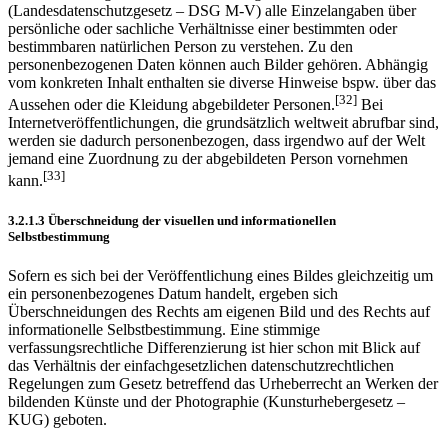
personenbezogenen Daten sind nach § 3 Abs. 1 des Gesetzes zum
Schutz des Bürgers bei der Verarbeitung seiner Daten
(Landesdatenschutzgesetz – DSG M-V) alle Einzelangaben über
persönliche oder sachliche Verhältnisse einer bestimmten oder
bestimmbaren natürlichen Person zu verstehen. Zu den
personenbezogenen Daten können auch Bilder gehören. Abhängig
vom konkreten Inhalt enthalten sie diverse Hinweise bspw. über das
[32]
Aussehen oder die Kleidung abgebildeter Personen.
Bei
Internetveröffentlichungen, die grundsätzlich weltweit abrufbar sind,
werden sie dadurch personenbezogen, dass irgendwo auf der Welt
jemand eine Zuordnung zu der abgebildeten Person vornehmen
[33]
kann.
3.2.1.3 Überschneidung der visuellen und informationellen
Selbstbestimmung
Sofern es sich bei der Veröffentlichung eines Bildes gleichzeitig um
ein personenbezogenes Datum handelt, ergeben sich
Überschneidungen des Rechts am eigenen Bild und des Rechts auf
informationelle Selbstbestimmung. Eine stimmige
verfassungsrechtliche Differenzierung ist hier schon mit Blick auf
das Verhältnis der einfachgesetzlichen datenschutzrechtlichen
Regelungen zum Gesetz betreffend das Urheberrecht an Werken der
bildenden Künste und der Photographie (Kunsturhebergesetz –