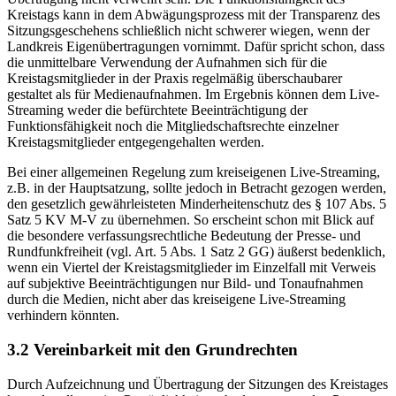
gewähren kann, so kann ihm die Entscheidung für eine eigene
Übertragung nicht verwehrt sein. Die Funktionsfähigkeit des
Kreistags kann in dem Abwägungsprozess mit der Transparenz des
Sitzungsgeschehens schließlich nicht schwerer wiegen, wenn der
Landkreis Eigenübertragungen vornimmt. Dafür spricht schon, dass
die unmittelbare Verwendung der Aufnahmen sich für die
Kreistagsmitglieder in der Praxis regelmäßig überschaubarer
gestaltet als für Medienaufnahmen. Im Ergebnis können dem Live-
Streaming weder die befürchtete Beeinträchtigung der
Funktionsfähigkeit noch die Mitgliedschaftsrechte einzelner
Kreistagsmitglieder entgegengehalten werden.
Bei einer allgemeinen Regelung zum kreiseigenen Live-Streaming,
z.B. in der Hauptsatzung, sollte jedoch in Betracht gezogen werden,
den gesetzlich gewährleisteten Minderheitenschutz des § 107 Abs. 5
Satz 5 KV M-V zu übernehmen. So erscheint schon mit Blick auf
die besondere verfassungsrechtliche Bedeutung der Presse- und
Rundfunkfreiheit (vgl. Art. 5 Abs. 1 Satz 2 GG) äußerst bedenklich,
wenn ein Viertel der Kreistagsmitglieder im Einzelfall mit Verweis
auf subjektive Beeinträchtigungen nur Bild- und Tonaufnahmen
durch die Medien, nicht aber das kreiseigene Live-Streaming
verhindern könnten.
3.2 Vereinbarkeit mit den Grundrechten