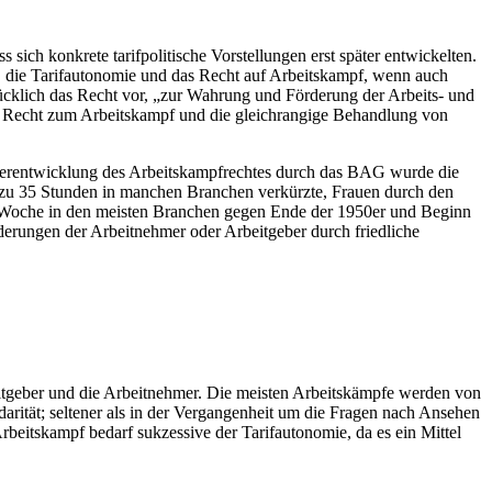
ch konkrete tarifpolitische Vorstellungen erst später entwickelten.
it, die Tarifautonomie und das Recht auf Arbeitskampf, wenn auch
rücklich das Recht vor, „zur Wahrung und Förderung der Arbeits- und
nde Recht zum Arbeitskampf und die gleichrangige Behandlung von
iterentwicklung des Arbeitskampfrechtes durch das BAG wurde die
bis zu 35 Stunden in manchen Branchen verkürzte, Frauen durch den
ge-Woche in den meisten Branchen gegen Ende der 1950er und Beginn
derungen der Arbeitnehmer oder Arbeitgeber durch friedliche
eitgeber und die Arbeitnehmer. Die meisten Arbeitskämpfe werden von
arität; seltener als in der Vergangenheit um die Fragen nach Ansehen
rbeitskampf bedarf sukzessive der Tarifautonomie, da es ein Mittel