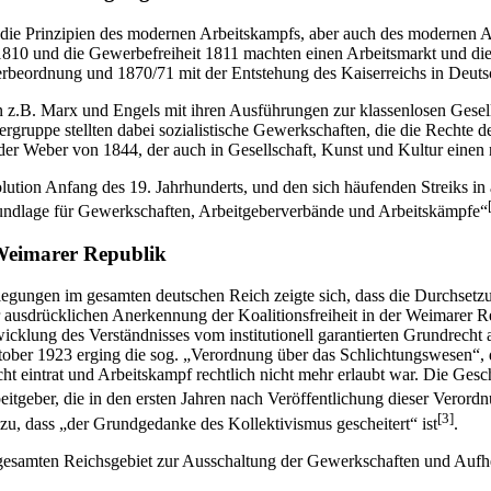
r die Prinzipien des modernen Arbeitskampfs, aber auch des modernen 
810 und die Gewerbefreiheit 1811 machten einen Arbeitsmarkt und die
rbeordnung und 1870/71 mit der Entstehung des Kaiserreichs in Deutschl
on z.B. Marx und Engels mit ihren Ausführungen zur klassenlosen Gese
gruppe stellten dabei sozialistische Gewerkschaften, die die Rechte de
nd der Weber von 1844, der auch in Gesellschaft, Kunst und Kultur einen 
olution Anfang des 19. Jahrhunderts, und den sich häufenden Streiks 
sgrundlage für Gewerkschaften, Arbeitgeberverbände und Arbeitskämpfe“
 Weimarer Republik
legungen im gesamten deutschen Reich zeigte sich, dass die Durchsetz
ur ausdrücklichen Anerkennung der Koalitionsfreiheit in der Weimarer
icklung des Verständnisses vom institutionell garantierten Grundrech
tober 1923 erging die sog. „Verordnung über das Schlichtungswesen“, d
cht eintrat und Arbeitskampf rechtlich nicht mehr erlaubt war. Die Geschi
tgeber, die in den ersten Jahren nach Veröffentlichung dieser Verordn
[3]
dazu, dass „der Grundgedanke des Kollektivismus gescheitert“ ist
.
 gesamten Reichsgebiet zur Ausschaltung der Gewerkschaften und Aufh