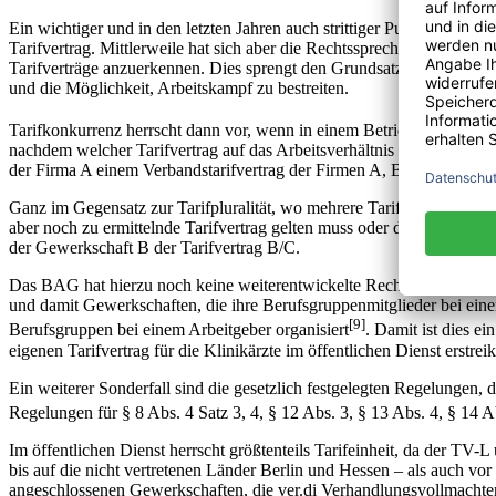
Ein wichtiger und in den letzten Jahren auch strittiger Punkt ist der
Tarifvertrag. Mittlerweile hat sich aber die Rechtssprechung bei den 
Tarifverträge anzuerkennen. Dies sprengt den Grundsatz der Tarifeinhe
und die Möglichkeit, Arbeitskampf zu bestreiten.
Tarifkonkurrenz herrscht dann vor, wenn in einem Betrieb mehrere Tari
nachdem welcher Tarifvertrag auf das Arbeitsverhältnis betrieblich, rä
der Firma A einem Verbandstarifvertrag der Firmen A, B und C vor. Dies
Ganz im Gegensatz zur Tarifpluralität, wo mehrere Tarifverträge auf me
aber noch zu ermittelnde Tarifvertrag gelten muss oder der Betrieb in
der Gewerkschaft B der Tarifvertrag B/C.
Das BAG hat hierzu noch keine weiterentwickelte Rechtssprechung ent
und damit Gewerkschaften, die ihre Berufsgruppenmitglieder bei einem 
[9]
Berufsgruppen bei einem Arbeitgeber organisiert
. Damit ist dies e
eigenen Tarifvertrag für die Klinikärzte im öffentlichen Dienst erstrei
Ein weiterer Sonderfall sind die gesetzlich festgelegten Regelungen,
Regelungen für § 8 Abs. 4 Satz 3, 4, § 12 Abs. 3, § 13 Abs. 4, § 14 
Im öffentlichen Dienst herrscht größtenteils Tarifeinheit, da der T
bis auf die nicht vertretenen Länder Berlin und Hessen – als auch vor
angeschlossenen Gewerkschaften, die ver.di Verhandlungsvollmachten 