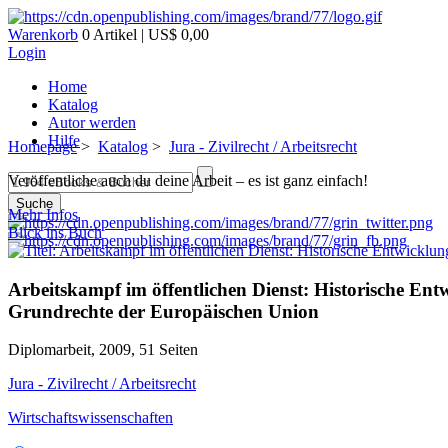
Warenkorb
0 Artikel | US$ 0,00
Login
Home
Katalog
Autor werden
Hilfe
Homepage
>
Katalog
>
Jura - Zivilrecht / Arbeitsrecht
Veröffentliche auch du deine Arbeit – es ist ganz einfach!
Suche
Mehr Infos
Blick ins Buch
Arbeitskampf im öffentlichen Dienst: Historische Ent
Grundrechte der Europäischen Union
Diplomarbeit, 2009, 51 Seiten
Jura - Zivilrecht / Arbeitsrecht
Wirtschaftswissenschaften