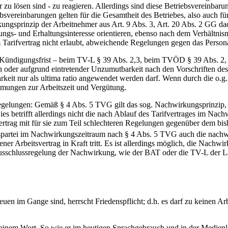
 zu lösen sind - zu reagieren. Allerdings sind diese Betriebsvereinbar
vereinbarungen gelten für die Gesamtheit des Betriebes, also auch für
irkungsprinzip der Arbeitnehmer aus Art. 9 Abs. 3, Art. 20 Abs. 2 GG d
ngs- und Erhaltungsinteresse orientieren, ebenso nach dem Verhältnismä
Tarifvertrag nicht erlaubt, abweichende Regelungen gegen das Person
r Kündigungsfrist – beim TV-L § 39 Abs. 2,3, beim TVÖD § 39 Abs. 2, 
h oder aufgrund eintretender Unzumutbarkeit nach den Vorschriften de
arkeit nur als ultima ratio angewendet werden darf. Wenn durch die o.
mungen zur Arbeitszeit und Vergütung.
 Regelungen: Gemäß § 4 Abs. 5 TVG gilt das sog. Nachwirkungsprinzip,
ies betrifft allerdings nicht die nach Ablauf des Tarifvertrages im Nac
rtrag mit für sie zum Teil schlechteren Regelungen gegenüber dem bisher
agspartei im Nachwirkungszeitraum nach § 4 Abs. 5 TVG auch die nachwi
ener Arbeitsvertrag in Kraft tritt. Es ist allerdings möglich, die Nach
Ausschlussregelung der Nachwirkung, wie der BAT oder die TV-L der Län
 neuen im Gange sind, herrscht Friedenspflicht; d.h. es darf zu kein
inem Wort. So wie er im heutigen Sprachgebrauch und in der Medienlan