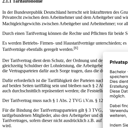
2.1.1 Tarifautonomie
In der Bundesrepublik Deutschland herrscht seit Inkrafttreten des Gr
Privatrecht zwischen dem Arbeitnehmer und dem Arbeitgeber und wird
Machtgleichgewichts zwischen Arbeitgeber und Arbeitnehmer; vor al
Durch einen Tarifvertrag können die Rechte und Pflichten für beide S
Es werden Betriebs- Firmen- und Haustarifverträge unterschieden; es
[6]
Tarifverträge ebenfalls geregelt werden.
Der Tarifvertrag dient dem Schutz, der Ordnung und dem Frieden de
gleichzeitig Schuldner der Lohnleistung, die Arbeitgeber, regeln ebe
die Vertragsparteien dafür auch Sorge tragen, dass die durchgesetzten
Dafür erforderlich ist die Tariffähigkeit der Parteien nach § 2 T
auf beiden Seiten tariffähig sein und bleiben nach § 2 Abs. 4 TVG v
auch durchschnittlich repräsentiert werden; die Feststellung dieser 
Der Tarifvertrag muss nach § 1 Abs. 2 TVG i.V.m. § 126 BG schriftl
Für die Bindung der Tarifvertragsparteien gilt § 3 TVG, der beide Se
tarifgebundenen Mitglieder, also den Arbeitgeber und die Arbeitnehmer
Tarifvertrages, sofern dieser nicht ausdrücklich z.B. auf Arbeitnehme
wird.