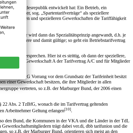
Beginn der Bundesrepublik entwickelt hat: Ein Betrieb, ein
mehr dazu über, sog. „Spartentarifverträge“ als speziellere
ht auch kleineren und spezielleren Gewerkschaften die Tariffähigkeit
[8]
prechen
. Hier wird dann das Spezialitätsprinzip angewandt, d.h. je
 der speziellere und damit gültige; so geht ein Betriebstarifvertrag
seitig widersprechen. Hier ist es strittig, ob dann der speziellere,
 Mitglieder der Gewerkschaft A der Tarifvertrag A/C und für Mitglieder
rt. 9 Abs. 3 GG Vorrang vor dem Grundsatz der Tarifeinheit besitzt
en einer Gewerkschaft besitzen, die ihre Mitglieder in allen
ehmergruppe vertreten, so z.B. der Marburger Bund, der 2006 einen
h § 22 Abs. 2 TzBfG, wonach die im Tarifvertrag geltenden
[10]
enen Arbeitnehmer Geltung erlangen
.
 – also den Bund, die Kommunen in der VKA und die Länder in der TdL
n Gewerkschaftsmitgliedern trägt dabei ver.di, dbb tarifunion und die
gen, so z.B. der Marburger Bund, orientieren sich meist an den