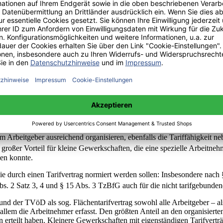
 Grundsatz der Tarifeinheit, den das BAG in seiner Rechtsprechung seit 
Arbeitsgerichten, auch auf Länderebene, weiter entwickelt; man geht nun
it und führt zur Tarifkonkurrenz oder Tarifpluralität, aber es ermöglic
fverträge für ein bestimmtes Arbeitsverhältnis gelten, die sich widers
umlich oder persönlich in dieser Reihenfolge angewandt werden kann, ist
es Prinzip ist in solchen Fällen unstrittig.
hrere Arbeitverhältnisse in einem Betrieb anwendbar sind, die sich gegen
 dieser Hinsicht aufgespalten werden muss; z.B. in der Firma C für die
wickelt, dafür die Landesarbeitsgerichte: Sie gehen davon aus, dass A
Arbeitgeber ausreichend organisieren, ebenfalls die Tariffähigkeit neb
in großer Vorteil für kleine Gewerkschaften, die eine spezielle Arbeitn
ken konnte.
 die durch einen Tarifvertrag normiert werden sollen: Insbesondere nac
Abs. 2 Satz 3, 4 und § 15 Abs. 3 TzBfG auch für die nicht tarifgebund
V-L und der TVöD als sog. Flächentarifvertrag sowohl alle Arbeitgeber
 allem die Arbeitnehmer erfasst. Den größten Anteil an den organisierte
erteilt haben. Kleinere Gewerkschaften mit eigenständigen Tarifverträ