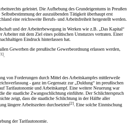
Arbeitsrechts geleistet. Die Aufhebung des Grundeigentums in Preußen
 Selbstbestimmung der auszuübenden Tätigkeit überhaupt erst
and eine reichsweite Berufs- und Arbeitsfreiheit hergestellt werden.
llschaft und der Arbeiterbewegung in Werken wie z.B. „Das Kapital“
r Arbeiter mit dem Ziel eines politischen Umsturzes vertraten. Einer
nachhaltigen Eindruck hinterlassen hat.
in allen Gewerben die preußische Gewerbeordnung erlassen werden,
[1]
.
ung von Forderungen durch Mittel des Arbeitskampfes mittlerweile
 Reichsverfassung - ganz im Gegensatz zur „Duldung“ im preußischen
t auf Tarifautonomie und Arbeitskampf. Eine weitere Neuerung war
ie die staatliche Zwangsschlichtung einführte. Der Schlichterspruch
chte zeigt, dass die staatliche Schlichtung in der Hälfte aller
[2]
ung längere Arbeitszeiten durchsetzten
. Eine solche Einmischung
ebung der Tarifautonomie.