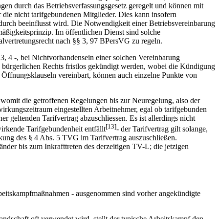
ungen durch das Betriebsverfassungsgesetz geregelt und können mit
 die nicht tarifgebundenen Mitglieder. Dies kann insofern
adurch beeinflusst wird. Die Notwendigkeit einer Betriebsvereinbarung
ßigkeitsprinzip. Im öffentlichen Dienst sind solche
alvertretungsrecht nach §§ 3, 97 BPersVG zu regeln.
3, 4 -, bei Nichtvorhandensein einer solchen Vereinbarung
s bürgerlichen Rechts fristlos gekündigt werden, wobei die Kündigung
g. Öffnungsklauseln vereinbart, können auch einzelne Punkte von
 womit die getroffenen Regelungen bis zur Neuregelung, also der
hwirkungszeitraum eingestellten Arbeitnehmer, egal ob tarifgebunden
 geltenden Tarifvertrag abzuschliessen. Es ist allerdings nicht
[13]
rkende Tarifgebundenheit entfällt
- der Tarifvertrag gilt solange,
wirkung des § 4 Abs. 5 TVG im Tarifvertrag auszuschließen.
der bis zum Inkrafttreten des derzeitigen TV-L; die jetzigen
en Arbeitskampfmaßnahmen - ausgenommen sind vorher angekündigte
dschaft oft verwendet wird, stellt der typische Arbeitskampf den