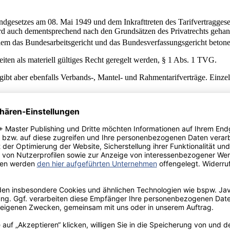
undgesetzes am 08. Mai 1949 und dem Inkrafttreten des Tarifvertraggeset
 auch dementsprechend nach den Grundsätzen des Privatrechts gehandha
lem das Bundesarbeitsgericht und das Bundesverfassungsgericht betone
eiten als materiell gültiges Recht geregelt werden, § 1 Abs. 1 TVG.
 gibt aber ebenfalls Verbands-, Mantel- und Rahmentarifverträge. Einz
[7]
r Arbeitsbedingungen
. Er schafft zwischen den Tarifvertragsparteien
n diese Schuldverhältnisse mit dem Schuldner der Arbeitsleistung und 
 Regelungen im Tarifvertrag erfüllt werden.
VG. Demzufolge können Gewerkschaften sowie deren Zusammenschlüsse, 
erantwortlich, die abgeschlossenen Regelungen im Tarifvertrag einzuh
Repräsentierung und damit einhergehend An- oder Aberkennung der Gewer
ich geschlossen werden.
iten an die Regeln und Bedingungen des Tarifvertrages bindet. Der Gelt
, die Mitglied in der den Tarifvertrag abgeschlossenen Tarifvertragspar
rseite in einem Arbeitsvertrag durch Einbeziehungsabrede für anwendbar