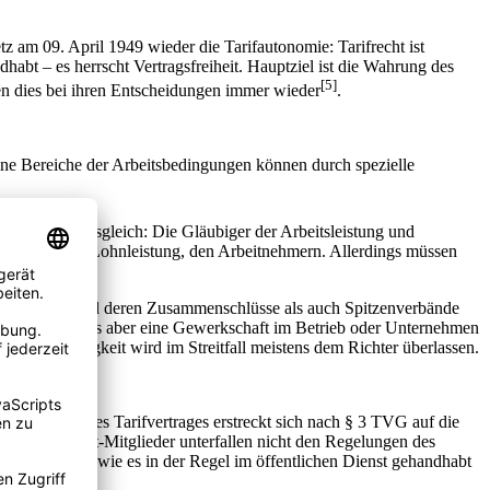
z am 09. April 1949 wieder die Tarifautonomie: Tarifrecht ist
bt – es herrscht Vertragsfreiheit. Hauptziel ist die Wahrung des
[5]
n dies bei ihren Entscheidungen immer wieder
.
elne Bereiche der Arbeitsbedingungen können durch spezielle
 einen Machtausgleich: Die Gläubiger der Arbeitsleistung und
Gläubigern der Lohnleistung, den Arbeitnehmern. Allerdings müssen
Arbeitgeber und deren Zusammenschlüsse als auch Spitzenverbände
alten. Dazu muss aber eine Gewerkschaft im Betrieb oder Unternehmen
kschaftsfähigkeit wird im Streitfall meistens dem Richter überlassen.
ungsbereich des Tarifvertrages erstreckt sich nach § 3 TVG auf die
tei sind. Nicht-Mitglieder unterfallen nicht den Regelungen des
 erklärt wird, wie es in der Regel im öffentlichen Dienst gehandhabt