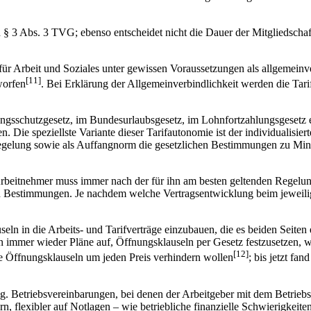
h § 3 Abs. 3 TVG; ebenso entscheidet nicht die Dauer der Mitgliedschaft
 Arbeit und Soziales unter gewissen Voraussetzungen als allgemeinver
[11]
worfen
. Bei Erklärung der Allgemeinverbindlichkeit werden die Tar
schutzgesetz, im Bundesurlaubsgesetz, im Lohnfortzahlungsgesetz etc.,
. Die speziellste Variante dieser Tarifautonomie ist der individualisier
 Regelung sowie als Auffangnorm die gesetzlichen Bestimmungen zu M
rbeitnehmer muss immer nach der für ihn am besten geltenden Regelung b
en Bestimmungen. Je nachdem welche Vertragsentwicklung beim jeweilige
seln in die Arbeits- und Tarifverträge einzubauen, die es beiden Seite
fen immer wieder Pläne auf, Öffnungsklauseln per Gesetz festzusetzen,
[12]
e Öffnungsklauseln um jeden Preis verhindern wollen
; bis jetzt fan
. Betriebsvereinbarungen, bei denen der Arbeitgeber mit dem Betriebs- 
ern, flexibler auf Notlagen – wie betriebliche finanzielle Schwierigkei