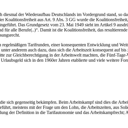
diesmal der Wiederaufbau Deutschlands im Vordergrund stand, so dass si
er Koalitionsfreiheit aus Art. 9 Abs. 3 GG wurde die Koalitionsfreihe
eingeführt. Das Grundgesetz vom 23. Mai 1949 sieht im Artikel 9 ausd
für alle Berufe(..)“. Damit ist die Koalitionsfreiheit, das resultiere
sungsrecht.
on regelmäßigen Tarifrunden, einer konsequenten Entwicklung und We
te unter anderem auch dazu, dass sich die Arbeitszeit konsequent auf 
itte zur Gleichberechtigung in der Arbeitswelt machten, die Fünf-Ta
Urlaubsgeld sich in den 1960er Jahren etablierte und viele weitere For
 die sich gegenseitig bekämpfen. Beim Arbeitskampf sind dies die Arb
ührt, meistens mit der Frage um den Lohn, die Arbeitszeiten, aus Solid
ung der Definition in die Tarifautonomie und das Arbeitskampfrecht; A