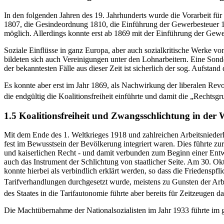
In den folgenden Jahren des 19. Jahrhunderts wurde die Vorarbeit fü
1807, die Gesindeordnung 1810, die Einführung der Gewerbesteuer 1
möglich. Allerdings konnte erst ab 1869 mit der Einführung der Gewe
Soziale Einflüsse in ganz Europa, aber auch sozialkritische Werke v
bildeten sich auch Vereinigungen unter den Lohnarbeitern. Eine Sonder
der bekanntesten Fälle aus dieser Zeit ist sicherlich der sog. Aufsta
Es konnte aber erst im Jahr 1869, als Nachwirkung der liberalen Rev
die endgültig die Koalitionsfreiheit einführte und damit die „Recht
1.5 Koalitionsfreiheit und Zwangsschlichtung in der
Mit dem Ende des 1. Weltkrieges 1918 und zahlreichen Arbeitsnieder
fest im Bewusstsein der Bevölkerung integriert waren. Dies führte z
und kaiserlichen Recht - und damit verbunden zum Beginn einer Entw
auch das Instrument der Schlichtung von staatlicher Seite. Am 30. Ok
konnte hierbei als verbindlich erklärt werden, so dass die Friedenspfli
Tarifverhandlungen durchgesetzt wurde, meistens zu Gunsten der Arbei
des Staates in die Tarifautonomie führte aber bereits für Zeitzeugen 
Die Machtübernahme der Nationalsozialisten im Jahr 1933 führte im