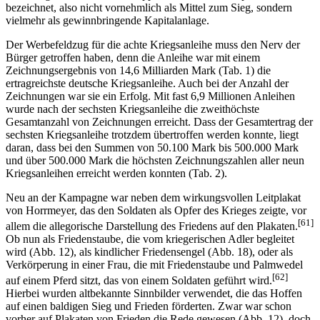
bezeichnet, also nicht vornehmlich als Mittel zum Sieg, sondern
vielmehr als gewinnbringende Kapitalanlage.
Der Werbefeldzug für die achte Kriegsanleihe muss den Nerv der
Bürger getroffen haben, denn die Anleihe war mit einem
Zeichnungsergebnis von 14,6 Milliarden Mark (Tab. 1) die
ertragreichste deutsche Kriegsanleihe. Auch bei der Anzahl der
Zeichnungen war sie ein Erfolg. Mit fast 6,9 Millionen Anleihen
wurde nach der sechsten Kriegsanleihe die zweithöchste
Gesamtanzahl von Zeichnungen erreicht. Dass der Gesamtertrag der
sechsten Kriegsanleihe trotzdem übertroffen werden konnte, liegt
daran, dass bei den Summen von 50.100 Mark bis 500.000 Mark
und über 500.000 Mark die höchsten Zeichnungszahlen aller neun
Kriegsanleihen erreicht werden konnten (Tab. 2).
Neu an der Kampagne war neben dem wirkungsvollen Leitplakat
von Horrmeyer, das den Soldaten als Opfer des Krieges zeigte, vor
[61]
allem die allegorische Darstellung des Friedens auf den Plakaten.
Ob nun als Friedenstaube, die vom kriegerischen Adler begleitet
wird (Abb. 12), als kindlicher Friedensengel (Abb. 18), oder als
Verkörperung in einer Frau, die mit Friedenstaube und Palmwedel
[62]
auf einem Pferd sitzt, das von einem Soldaten geführt wird.
Hierbei wurden altbekannte Sinnbilder verwendet, die das Hoffen
auf einen baldigen Sieg und Frieden förderten. Zwar war schon
vorher auf Plakaten von Frieden die Rede gewesen (Abb. 12), doch