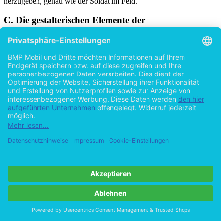
herzugeben, genau wie der Soldat im Feld.
C. Die gestalterischen Elemente der
Kriegsanleiheplakate
Die auf den Plakaten verwendeten Motive fanden auch in anderen
Propagandamedien Verwendung. So wurden alle Anleiheplakate
ebenfalls als Postkarten gedruckt und ebenso sind viele der
Entwürfe, die für die Plakatwettbewerbe eingereicht worden waren,
[78]
als Postkarten realisiert worden.
Bilder und Texte der
Anleiheplakate tauchten auch in Zeitungs­anzeigen und Illustrierten
auf. Zum Beispiel enthält das „deutsche illustrierte Arme-Leute-Blatt
‘der Wahre Jacob’“ eine Werbeanzeige für die sechste
Kriegsanleihe, die exakt das Leitplakat von Erler (Abb. 2) für diese
[79]
Kriegsanleihe wiedergibt.
Auch in den Propagandafilmen der
Reichsbank für die Kriegsanleihen wurden Werbeplakate gezeigt,
wie „Der neunte Pfeil“ von Erler (Abb. 19) und „Helft den Hütern
eures Glücks“ von Georgi (Abb. 20), beides Entwürfe für die
[80]
neunte Kriegsanleihe.
1. Der Soldat
Wenn man die Motive der deutschen Kriegsanleiheplakate
betrachtet, so fällt auf, dass sich bestimmte Bilder in verschiedenen