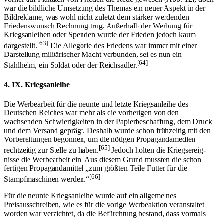
war die bildliche Umsetzung des Themas ein neuer Aspekt in der
Bildreklame, was wohl nicht zuletzt dem stärker werdenden
Friedenswunsch Rechnung trug. Außerhalb der Werbung für
Kriegsanleihen oder Spenden wurde der Frieden jedoch kaum
[63]
dargestellt.
Die Allegorie des Friedens war immer mit einer
Darstellung militärischer Macht verbunden, sei es nun ein
[64]
Stahlhelm, ein Soldat oder der Reichsadler.
4. IX. Kriegsanleihe
Die Werbearbeit für die neunte und letzte Kriegsanleihe des
Deutschen Reiches war mehr als die vorherigen von den
wachsenden Schwierigkeiten in der Papierbeschaffung, dem Druck
und dem Versand geprägt. Deshalb wurde schon frühzeitig mit den
Vorbereitungen begonnen, um die nötigen Pro­pa­gan­damedien
[65]
rechtzeitig zur Stelle zu haben.
Jedoch holten die Kriegs­ereig­
nisse die Werbearbeit ein. Aus diesem Grund mussten die schon
fertigen Propagandamittel „zum größten Teile Futter für die
[66]
Stampfmaschinen werden.“
Für die neunte Kriegsanleihe wurde auf ein allgemeines
Preisausschreiben, wie es für die vorige Werbeaktion veranstaltet
worden war verzichtet, da die Befürchtung bestand, dass vormals