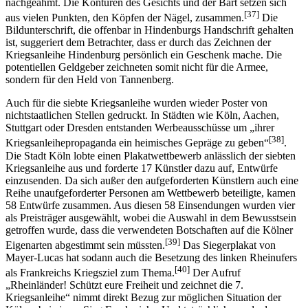
nachgeahmt. Die Konturen des Gesichts und der Bart setzen sich
[37]
aus vielen Punkten, den Köpfen der Nägel, zusammen.
Die
Bildunterschrift, die offenbar in Hindenburgs Handschrift gehalten
ist, suggeriert dem Betrachter, dass er durch das Zeichnen der
Kriegsanleihe Hindenburg persönlich ein Geschenk mache. Die
potentiellen Geldgeber zeichneten somit nicht für die Armee,
sondern für den Held von Tannenberg.
Auch für die siebte Kriegsanleihe wurden wieder Poster von
nichtstaatlichen Stellen gedruckt. In Städten wie Köln, Aachen,
Stuttgart oder Dresden entstanden Werbeausschüsse um „ihrer
[38]
Kriegsanleihepropaganda ein heimisches Gepräge zu geben“
.
Die Stadt Köln lobte einen Plakatwettbewerb anlässlich der siebten
Kriegsanleihe aus und forderte 17 Künstler dazu auf, Entwürfe
einzusenden. Da sich außer den aufgeforderten Künstlern auch eine
Reihe unaufgeforderter Personen am Wettbewerb beteiligte, kamen
58 Entwürfe zusammen. Aus diesen 58 Einsendungen wurden vier
als Preisträger ausgewählt, wobei die Auswahl in dem Bewusstsein
getroffen wurde, dass die verwendeten Botschaften auf die Kölner
[39]
Eigenarten abgestimmt sein müssten.
Das Siegerplakat von
Mayer-Lucas hat sodann auch die Besetzung des linken Rheinufers
[40]
als Frankreichs Kriegsziel zum Thema.
Der Aufruf
„Rheinländer! Schützt eure Freiheit und zeichnet die 7.
Kriegsanleihe“ nimmt direkt Bezug zur möglichen Situation der