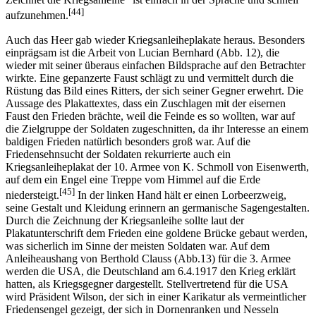
[44]
aufzunehmen.
Auch das Heer gab wieder Kriegsanleiheplakate heraus. Besonders
einprägsam ist die Arbeit von Lucian Bernhard (Abb. 12), die
wieder mit seiner überaus einfachen Bildsprache auf den Betrachter
wirkte. Eine gepanzerte Faust schlägt zu und vermittelt durch die
Rüstung das Bild eines Ritters, der sich seiner Gegner erwehrt. Die
Aussage des Plakattextes, dass ein Zuschlagen mit der eisernen
Faust den Frieden brächte, weil die Feinde es so wollten, war auf
die Zielgruppe der Soldaten zugeschnitten, da ihr Interesse an einem
baldigen Frieden natürlich besonders groß war. Auf die
Friedensehnsucht der Soldaten rekurrierte auch ein
Kriegsanleiheplakat der 10. Armee von K. Schmoll von Eisenwerth,
auf dem ein Engel eine Treppe vom Himmel auf die Erde
[45]
niedersteigt.
In der linken Hand hält er einen Lorbeerzweig,
seine Gestalt und Kleidung erinnern an germanische Sagengestalten.
Durch die Zeichnung der Kriegsanleihe sollte laut der
Plakatunterschrift dem Frieden eine goldene Brücke gebaut werden,
was sicherlich im Sinne der meisten Soldaten war. Auf dem
Anleiheaushang von Berthold Clauss (Abb.13) für die 3. Armee
werden die USA, die Deutschland am 6.4.1917 den Krieg erklärt
hatten, als Kriegsgegner dargestellt. Stellvertretend für die USA
wird Präsident Wilson, der sich in einer Karikatur als vermeintlicher
Friedensengel gezeigt, der sich in Dornenranken und Nesseln