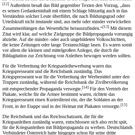
[12]
Außerdem besaß das Bild gegenüber Texten den Vorzug, „dass
es seinen Gedankeninhalt mit einem Schlage blitzartig auch in das
Verständnis solcher Leute überführt, die nach Bildungsgrad oder
Urteilskraft nicht imstande sind, aus mehr oder minder verwickelten
[13]
Zusammenhängen das Wesentliche herauszufinden.“
Mit diesem
Zitat wird klar, auf welche Zielgruppe die Bildpropaganda vorrangig
abzielte. Auf die minder- oder auch ungebildeten Volksschichten,
die keine Zeitungen oder lange Textanschläge lasen. Es waren somit
vor allem die kleinen und mittelgroßen Anleger, die durch die
Bildagitation zur Zeichnung von Anleihen bewogen werden sollten.
Für die Verbreitung der Kriegsanleihewerbung waren das
Kriegspresseamt und die Reichsbank zuständig. Das
Kriegspresseamt war für die Verbreitung der Werbemittel unter den
Truppen zuständig, während die Reichsbank die Zivilbevölkerung
[14]
mit entsprechender Propaganda versorgte.
Für den Vertrieb der
Plakate, welche für die Armee bestimmt waren, richtete das
Kriegspresseamt einen Kurierdienst ein, der die Soldaten an der
[15]
Front, in der Etappe und in der Heimat mit Plakaten versorgte.
Die Reichsbank und das Reichsschatzamt, die für die
Kriegsanleihen zuständig waren, entschlossen sich also recht spät,
für die Kriegsanleihen mit Bildpropaganda zu werben. Deutschlands
Verbündeter Österreich hatte hingegen schon für seine dritte