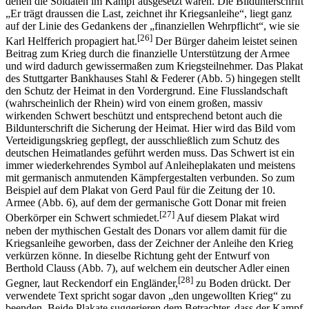
denen die Soldaten im Kampf ausgesetzt waren. Die Bildunterschrift
„Er trägt draussen die Last, zeichnet ihr Kriegsanleihe“, liegt ganz
auf der Linie des Gedankens der „finanziellen Wehrpflicht“, wie sie
[26]
Karl Helfferich propagiert hat.
Der Bürger daheim leistet seinen
Beitrag zum Krieg durch die finanzielle Unterstützung der Armee
und wird dadurch gewissermaßen zum Kriegsteilnehmer. Das Plakat
des Stuttgarter Bankhauses Stahl & Federer (Abb. 5) hingegen stellt
den Schutz der Heimat in den Vordergrund. Eine Flusslandschaft
(wahrscheinlich der Rhein) wird von einem großen, massiv
wirkenden Schwert beschützt und entsprechend betont auch die
Bildunterschrift die Sicherung der Heimat. Hier wird das Bild vom
Verteidigungskrieg gepflegt, der ausschließlich zum Schutz des
deutschen Heimatlandes geführt werden muss. Das Schwert ist ein
immer wiederkehrendes Symbol auf Anleiheplakaten und meistens
mit germanisch anmutenden Kämpfergestalten verbunden. So zum
Beispiel auf dem Plakat von Gerd Paul für die Zeitung der 10.
Armee (Abb. 6), auf dem der germanische Gott Donar mit freien
[27]
Oberkörper ein Schwert schmiedet.
Auf diesem Plakat wird
neben der mythischen Gestalt des Donars vor allem damit für die
Kriegsanleihe geworben, dass der Zeichner der Anleihe den Krieg
verkürzen könne. In dieselbe Richtung geht der Entwurf von
Berthold Clauss (Abb. 7), auf welchem ein deutscher Adler einen
[28]
Gegner, laut Reckendorf ein Engländer,
zu Boden drückt. Der
verwendete Text spricht sogar davon „den ungewollten Krieg“ zu
beenden. Beide Plakate suggerieren dem Betrachter, dass der Kampf