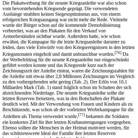
Die Plakatwerbung für die neunte Kriegsanleihe war also schon
vom bevorstehenden Kriegsende geprägt. Die verwendeten
Aushänge strahlten keinen Siegesoptimismus aus, von einem
erfolgreichen Kriegsausgang war nicht mehr die Rede. Vielmehr
wurde der Bürger schon auf die kommende Demobilisierung
vorbereitet, was an den Plakaten für den Verkauf von
Armeebeständen sichtbar wurde. Außerdem hatte, wie schon
erwähnt, die Kampagne für die letzte Kriegsanleihe darunter zu
leiden, dass viele Entwürfe von den Kriegsereignissen in den letzten
[76]
Kriegsmonaten eingeholt und damit unbrauchbar wurden.
Da
der Werbefeldzug für die neunte Kriegsanleihe nur eingeschränkt
geführt werden konnte und das Kriegsende kurz nach der
Zeichnungszeit der Anleihe eintrat, waren die Zeichnungszahlen für
die Anleihe mit etwas über 2,8 Millionen Zeichnungen im Vergleich
zu den vorhergehenden sehr gering (Tab. 2). Der Erlös von 10,1
Milliarden Mark (Tab. 1) stand folglich schon im Schatten der sich
abzeichnenden Niederlage. Die neunte Kriegsanleihe sollte die
letzten Reserven freisetzen, was in den Botschaften der Plakate
deutlich wird. Mit der Verwendung von Frauen und Kindern als zu
Beschützende, was schon ab der vorletzten Werbekampagne für die
[77]
Anleihen als Thema verwendet wurde,
bekamen die Soldaten
ein konkretes Ziel für ihre letzten Kraftanstrengungen vorgegeben.
Ebenso sollten die Menschen in der Heimat motiviert werden, für
das schützenswerte Ideal der Familie ihre letzten Reserven