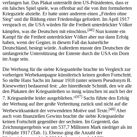
verfangen hat. Das Plakat unterstellt dem US-Präsidenten, dass er
ein falsches Spiel spiele, was offenbar auf die von ihm formulierten
Kriegsziele abzielte. Er hatte unter anderem einen „Frieden ohne
Sieg“ und die Bildung einer Friedensliga gefordert. Im April 1917
versprach er, die USA würden für die Freiheit unterdrückter Völker
[46]
kämpfen, was die Deutschen mit einschloss.
Nun konnte ein
Kampf für die Freiheit unterdrückter Völker aber nur dann Erfolg
haben, wenn der Gegner, in diesem Fall das kaiserliche
Deutschland, besiegt würde. Außerdem musste den Deutschen die
umfangreiche Unterstützung der Entente durch die USA ein Dorn
im Auge sein.
Die Werbung für die siebte Kriegsanleihe brachte im Vergleich zur
vorherigen Werbekampagne künstlerisch keinen großen Fortschritt.
So stellte Hans Sachs im Januar 1918 (unter seinem Pseudonym B.
Kiesewetter) bedauernd fest: „der hinreißende Schmiß, den wir alle
den Plakaten der Kriegsanleihen so innig wünschen ist auch bei der
[47]
7. Kriegsanleihe leider ausgeblieben.“
Sachs führte den Erfolg
der Werbung auf ihre große Verbreitung zurück und nicht auf die
[48]
Werbewirksamkeit der verwendeten Motive und Texte.
Aber
auch vom finanziellen Gewinn brachte die siebte Kriegsanleihe
keinen Fortschritt gegenüber der sechsten. Im Gegenteil, das
Zeichnungsergebnis war um 537,7 Millionen Mark niedriger als im
Frühjahr 1917 (Tab. 1). Ebenso ging die Anzahl der