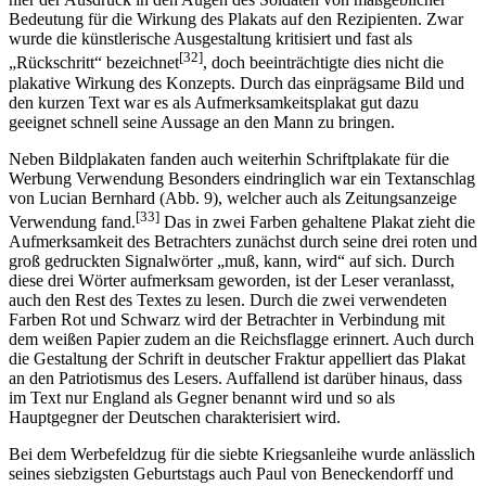
Bedeutung für die Wirkung des Plakats auf den Rezipienten. Zwar
wurde die künstlerische Ausgestaltung kritisiert und fast als
[32]
„Rückschritt“ bezeichnet
, doch beeinträchtigte dies nicht die
plakative Wirkung des Konzepts. Durch das einprägsame Bild und
den kurzen Text war es als Aufmerksamkeitsplakat gut dazu
geeignet schnell seine Aussage an den Mann zu bringen.
Neben Bildplakaten fanden auch weiterhin Schriftplakate für die
Werbung Verwendung Besonders eindringlich war ein Textanschlag
von Lucian Bernhard (Abb. 9), welcher auch als Zeitungsanzeige
[33]
Verwendung fand.
Das in zwei Farben gehaltene Plakat zieht die
Aufmerksamkeit des Betrachters zunächst durch seine drei roten und
groß gedruckten Signalwörter „muß, kann, wird“ auf sich. Durch
diese drei Wörter aufmerksam geworden, ist der Leser veranlasst,
auch den Rest des Textes zu lesen. Durch die zwei verwendeten
Farben Rot und Schwarz wird der Betrachter in Verbindung mit
dem weißen Papier zudem an die Reichsflagge erinnert. Auch durch
die Gestaltung der Schrift in deutscher Fraktur appelliert das Plakat
an den Patriotismus des Lesers. Auffallend ist darüber hinaus, dass
im Text nur England als Gegner benannt wird und so als
Hauptgegner der Deutschen charakterisiert wird.
Bei dem Werbefeldzug für die siebte Kriegsanleihe wurde anlässlich
seines siebzigsten Geburtstags auch Paul von Beneckendorff und