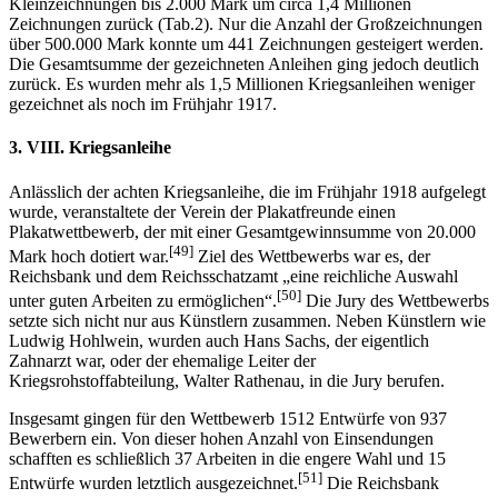
Kleinzeichnungen bis 2.000 Mark um circa 1,4 Millionen
Zeichnungen zurück (Tab.2). Nur die Anzahl der Großzeichnungen
über 500.000 Mark konnte um 441 Zeichnungen gesteigert werden.
Die Gesamtsumme der gezeichneten Anleihen ging jedoch deutlich
zurück. Es wurden mehr als 1,5 Millionen Kriegsanleihen weniger
gezeichnet als noch im Frühjahr 1917.
3. VIII. Kriegsanleihe
Anlässlich der achten Kriegsanleihe, die im Frühjahr 1918 aufgelegt
wurde, veranstaltete der Verein der Plakatfreunde einen
Plakatwettbewerb, der mit einer Gesamtgewinnsumme von 20.000
[49]
Mark hoch dotiert war.
Ziel des Wettbewerbs war es, der
Reichsbank und dem Reichsschatzamt „eine reichliche Auswahl
[50]
unter guten Arbeiten zu ermöglichen“.
Die Jury des Wettbewerbs
setzte sich nicht nur aus Künstlern zusammen. Neben Künstlern wie
Ludwig Hohlwein, wurden auch Hans Sachs, der eigentlich
Zahnarzt war, oder der ehemalige Leiter der
Kriegsrohstoffabteilung, Walter Rathenau, in die Jury berufen.
Insgesamt gingen für den Wettbewerb 1512 Entwürfe von 937
Bewerbern ein. Von dieser hohen Anzahl von Einsendungen
schafften es schließlich 37 Arbeiten in die engere Wahl und 15
[51]
Entwürfe wurden letztlich ausgezeichnet.
Die Reichsbank