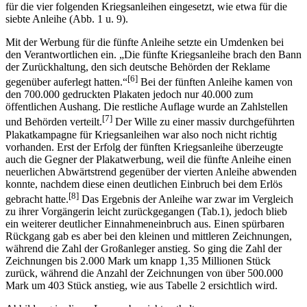
für die vier folgenden Kriegsanleihen eingesetzt, wie etwa für die
siebte Anleihe (Abb. 1 u. 9).
Mit der Werbung für die fünfte Anleihe setzte ein Umdenken bei
den Verantwortlichen ein. „Die fünfte Kriegsanleihe brach den Bann
der Zurückhaltung, den sich deutsche Behörden der Reklame
[6]
gegenüber auferlegt hatten.“
Bei der fünften Anleihe kamen von
den 700.000 gedruckten Plakaten jedoch nur 40.000 zum
öffentlichen Aushang. Die restliche Auflage wurde an Zahlstellen
[7]
und Behörden verteilt.
Der Wille zu einer massiv durchgeführten
Plakatkampagne für Kriegsanleihen war also noch nicht richtig
vorhanden. Erst der Erfolg der fünften Kriegsanleihe überzeugte
auch die Gegner der Plakatwerbung, weil die fünfte Anleihe einen
neuerlichen Abwärtstrend gegenüber der vierten Anleihe abwenden
konnte, nachdem diese einen deutlichen Einbruch bei dem Erlös
[8]
gebracht hatte.
Das Ergebnis der Anleihe war zwar im Vergleich
zu ihrer Vorgängerin leicht zurückgegangen (Tab.1), jedoch blieb
ein weiterer deutlicher Einnahmeneinbruch aus. Einen spürbaren
Rückgang gab es aber bei den kleinen und mittleren Zeichnungen,
während die Zahl der Großanleger anstieg. So ging die Zahl der
Zeichnungen bis 2.000 Mark um knapp 1,35 Millionen Stück
zurück, während die Anzahl der Zeichnungen von über 500.000
Mark um 403 Stück anstieg, wie aus Tabelle 2 ersichtlich wird.