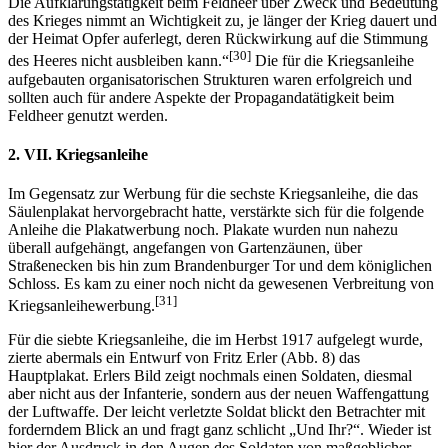
Die Aufklärungstätigkeit beim Feldheer über Zweck und Bedeutung
des Krieges nimmt an Wichtigkeit zu, je länger der Krieg dauert und
der Heimat Opfer auferlegt, deren Rückwirkung auf die Stimmung
[30]
des Heeres nicht ausbleiben kann.“
Die für die Kriegsanleihe
aufgebauten organisatorischen Strukturen waren erfolgreich und
sollten auch für andere Aspekte der Propagandatätigkeit beim
Feldheer genutzt werden.
2. VII. Kriegsanleihe
Im Gegensatz zur Werbung für die sechste Kriegsanleihe, die das
Säulenplakat hervorgebracht hatte, verstärkte sich für die folgende
Anleihe die Plakatwerbung noch. Plakate wurden nun nahezu
überall aufgehängt, angefangen von Gartenzäunen, über
Straßenecken bis hin zum Brandenburger Tor und dem königlichen
Schloss. Es kam zu einer noch nicht da gewesenen Verbreitung von
[31]
Kriegsanleihewerbung.
Für die siebte Kriegsanleihe, die im Herbst 1917 aufgelegt wurde,
zierte abermals ein Entwurf von Fritz Erler (Abb. 8) das
Hauptplakat. Erlers Bild zeigt nochmals einen Soldaten, diesmal
aber nicht aus der Infanterie, sondern aus der neuen Waffengattung
der Luftwaffe. Der leicht verletzte Soldat blickt den Betrachter mit
forderndem Blick an und fragt ganz schlicht „Und Ihr?“. Wieder ist
hier der Ausdruck in den Augen des Soldaten von maßgeblicher