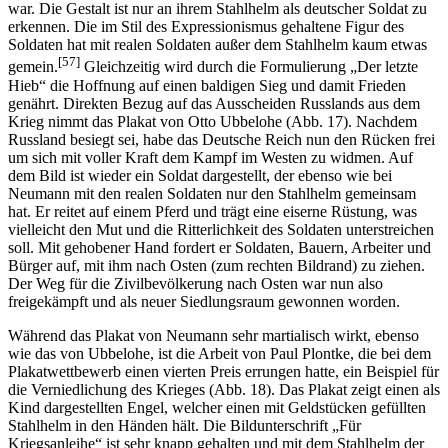
war. Die Gestalt ist nur an ihrem Stahlhelm als deutscher Soldat zu
erkennen. Die im Stil des Expressionismus gehaltene Figur des
Soldaten hat mit realen Soldaten außer dem Stahlhelm kaum etwas
[57]
gemein.
Gleichzeitig wird durch die Formulierung „Der letzte
Hieb“ die Hoffnung auf einen baldigen Sieg und damit Frieden
genährt. Direkten Bezug auf das Ausscheiden Russlands aus dem
Krieg nimmt das Plakat von Otto Ubbelohe (Abb. 17). Nachdem
Russland besiegt sei, habe das Deutsche Reich nun den Rücken frei
um sich mit voller Kraft dem Kampf im Westen zu widmen. Auf
dem Bild ist wieder ein Soldat dargestellt, der ebenso wie bei
Neumann mit den realen Soldaten nur den Stahlhelm gemeinsam
hat. Er reitet auf einem Pferd und trägt eine eiserne Rüstung, was
vielleicht den Mut und die Ritterlichkeit des Soldaten unterstreichen
soll. Mit gehobener Hand fordert er Soldaten, Bauern, Arbeiter und
Bürger auf, mit ihm nach Osten (zum rechten Bildrand) zu ziehen.
Der Weg für die Zivilbevölkerung nach Osten war nun also
freigekämpft und als neuer Siedlungsraum gewonnen worden.
Während das Plakat von Neumann sehr martialisch wirkt, ebenso
wie das von Ubbelohe, ist die Arbeit von Paul Plontke, die bei dem
Plakatwettbewerb einen vierten Preis errungen hatte, ein Beispiel für
die Verniedlichung des Krieges (Abb. 18). Das Plakat zeigt einen als
Kind dargestellten Engel, welcher einen mit Geldstücken gefüllten
Stahlhelm in den Händen hält. Die Bildunterschrift „Für
Kriegsanleihe“ ist sehr knapp gehalten und mit dem Stahlhelm der