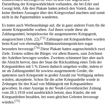
Darstellung der Kriegswirklichkeit vorhanden, die bei Erler und
Georgi fehlt. Alle drei Plakate hatten jedoch den Vorteil, dass sie
keine direkten Aussagen über den Kriegsverlauf machten und somit
nicht in die Papiermühlen wanderten.
Es traten auch Werbeaushänge auf, die in ganz anderer Form für die
neunte Kriegsanleihe warben. Auf ihnen wurde diese als
Zahlungsmittel, beispiels­weise für ausgemustertes Kriegsgerät,
[73]
ausgezeichnet (Abb. 22).
Zahlungen mit Kriegsanleihen wurden
beim Kauf von ehemaligen Militärausrüstungsstücken sogar
[74]
besonders bevorzugt.
Diese Plakate hatten augenscheinlich zwei
Ziele. Erstens sollten die Bürger, vor allem Bauern, zum Zeichnen
der Anleihen bewogen werden. Zweitens schimmert hier aber auch
die Absicht hervor, dass der Staat die Rückzahlung eines Teils der
Kriegsanleihen mit 5 % Zinsen dadurch umgehen wollte, indem er
sie als Zahlungsmittel für sowieso ausgemusterte Geräte, die
spätestens nach Kriegsende in großer Anzahl zur Verfügung stehen
würden, akzeptierte. Schon für die achte Kriegsanleihe wurde in
Zeitungen für den Kauf von Militärgerät mit Kriegsanleihen
geworben. In einer Anzeige in der Neuß-Grevenbroicher Zeitung
vom 28.3.1918 wird ausdrücklich betont, dass Käufer, die mit
Kriegsanleihen bezahlen, bei sonst gleichen Geboten bevorzugt
[75]
würden.