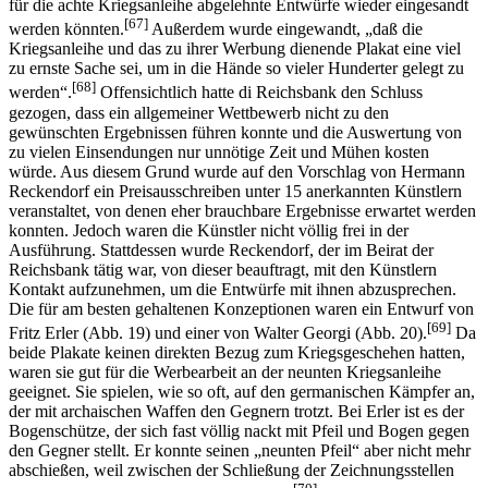
für die achte Kriegsanleihe abgelehnte Entwürfe wieder eingesandt
[67]
werden könnten.
Außerdem wurde eingewandt, „daß die
Kriegsanleihe und das zu ihrer Werbung dienende Plakat eine viel
zu ernste Sache sei, um in die Hände so vieler Hunderter gelegt zu
[68]
werden“.
Offensichtlich hatte di Reichsbank den Schluss
gezogen, dass ein allgemeiner Wettbewerb nicht zu den
gewünschten Ergebnissen führen konnte und die Auswertung von
zu vielen Einsendungen nur unnötige Zeit und Mühen kosten
würde. Aus diesem Grund wurde auf den Vorschlag von Hermann
Reckendorf ein Preisausschreiben unter 15 anerkannten Künstlern
veranstaltet, von denen eher brauchbare Ergebnisse erwartet werden
konnten. Jedoch waren die Künstler nicht völlig frei in der
Ausführung. Stattdessen wurde Reckendorf, der im Beirat der
Reichsbank tätig war, von dieser beauftragt, mit den Künstlern
Kontakt aufzunehmen, um die Entwürfe mit ihnen abzusprechen.
Die für am besten gehaltenen Konzeptionen waren ein Entwurf von
[69]
Fritz Erler (Abb. 19) und einer von Walter Georgi (Abb. 20).
Da
beide Plakate keinen direkten Bezug zum Kriegsgeschehen hatten,
waren sie gut für die Werbe­arbeit an der neunten Kriegsanleihe
geeignet. Sie spielen, wie so oft, auf den germanischen Kämpfer an,
der mit archaischen Waffen den Gegnern trotzt. Bei Erler ist es der
Bogenschütze, der sich fast völlig nackt mit Pfeil und Bogen gegen
den Gegner stellt. Er konnte seinen „neunten Pfeil“ aber nicht mehr
abschießen, weil zwischen der Schließung der Zeichnungsstellen