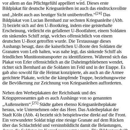
vor allem an das Pflichtgefühl appelliert wird. Dieses erste
Bildplakat für deutsche Kriegsanleihen ist auch das eindrucksvollste
[24]
und „bleibt auch aus heutiger Sicht unübertroffen.“
Das
Bildplakat von Lucian Bernhard zur sechsten Kriegsanleihe (Abb.
3) bezieht sich auf den U-Bootkrieg, indem eine geisterhafte
Erscheinung, vielleicht ein gefallener U-Bootfahrer, einem Soldaten
ein sinkendes Schiff zeigt, welches offensichtlich von einem
deutschen U-Boot getroffen wurde. Die Textaussage dieses
Aushangs besagt, dass die kaiserlichen U-Boote den Soldaten die
Granaten vom Leib halten, was nahe legt, das sinkende Schiff als
feindlichen Munitionstransporter zu identifizieren. Während sich das
Plakat von Erler offensichtlich an die Daheimgebliebenen wendet,
richtet sich Bernhard an die Soldaten im Feld und in der Etappe. Es
gab also sowohl für die Heimat konzipierte, als auch an die Armee
gerichtete Plakate, welche die kämpfende Truppe, beziehungsweise
die Bevölkerung zur Zeichnung von Kriegsanleihen aufforderten.
Neben den Werbeplakaten der Reichsbank und des
Kriegspresseamtes gab es auch Aushänge von so genannten
[25]
„Außenseitern“.
Städte gaben ebenso Kriegsanleiheplakate
heraus, wie Unternehmen oder das Heer. Das Anleiheplakat der
Stadt Köln (Abb. 4) bezieht sich beispielsweise direkt auf die Front.
Ein verwundeter Soldat trägt eine riesige Granate auf dem Rücken
über das Schlachtfeld und versinnbildlicht damit die Belastungen,