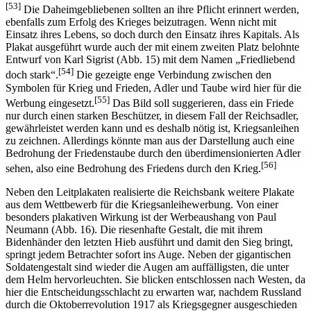
[53]
Die Daheimgebliebenen sollten an ihre Pflicht erinnert werden,
ebenfalls zum Erfolg des Krieges beizutragen. Wenn nicht mit
Einsatz ihres Lebens, so doch durch den Einsatz ihres Kapitals. Als
Plakat ausgeführt wurde auch der mit einem zweiten Platz belohnte
Entwurf von Karl Sigrist (Abb. 15) mit dem Namen „Friedliebend
[54]
doch stark“.
Die gezeigte enge Verbindung zwischen den
Symbolen für Krieg und Frieden, Adler und Taube wird hier für die
[55]
Werbung eingesetzt.
Das Bild soll suggerieren, dass ein Friede
nur durch einen starken Beschützer, in diesem Fall der Reichsadler,
gewährleistet werden kann und es deshalb nötig ist, Kriegsanleihen
zu zeichnen. Allerdings könnte man aus der Darstellung auch eine
Bedrohung der Friedenstaube durch den überdimensionierten Adler
[56]
sehen, also eine Bedrohung des Friedens durch den Krieg.
Neben den Leitplakaten realisierte die Reichsbank weitere Plakate
aus dem Wettbewerb für die Kriegsanleihewerbung. Von einer
besonders plakativen Wirkung ist der Werbeaushang von Paul
Neumann (Abb. 16). Die riesenhafte Gestalt, die mit ihrem
Bidenhänder den letzten Hieb ausführt und damit den Sieg bringt,
springt jedem Betrachter sofort ins Auge. Neben der gigantischen
Soldatengestalt sind wieder die Augen am auffälligsten, die unter
dem Helm hervorleuchten. Sie blicken entschlossen nach Westen, da
hier die Entscheidungsschlacht zu erwarten war, nachdem Russland
durch die Oktoberrevolution 1917 als Kriegsgegner ausgeschieden