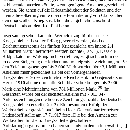
bald beendet werden könnte, wenn genügend Anleihen gezeichnet
werden. Sie gehen auf die Kriegsmüdigkeit der Soldaten und der
Heimatbevölkerung ein, wobei die Formulierung von Clauss über
den ungewollten Krieg zusätzlich die angebliche Unschuld
Deutschlands an dem Konflikt betont.
Insgesamt gesehen kann der Werbefeldzug für die sechste
Kriegsanleihe als voller Erfolg gewertet werden, da das
Zeichnungsergebnis der fünften Kriegsanleihe um knapp 2.4
Milliarden Mark übertroffen werden konnte (Tab. 1). Dass die
Bildplakate ihre Wirkung nicht verfehlten, zeigt sich auch in der
massiven Steigerung der kleinen und mittelgroßen Zeichnungen. Bei
den Zeichnungsbeträgen bis 2.000 Mark wurden über 3,1 Millionen
Anleihen mehr gezeichnet als bei der vorhergehenden
Kriegsanleihe. So verzeichnete die Reichsbank im Gegensatz zum
Herbst 1916 alleine durch die Schuldverschreibungen bis 2.000
[29]
Mark eine Mehreinnahme von 781 Millionen Mark.
Im
Gesamten wurde bei der sechsten Anleihe mit 7.063.347
Anleihezeichnungen die höchste Zeichnungsanzahl aller deutschen
Kriegsanleihen erzielt (Tab. 2). Ein besonderer Erfolg der
Werbearbeit zeigte sich auch beim Heer. Generalquartiermeister
Ludendorff stellte am 17.7.1917 fest: „Die bei den Armeen zur
Werbearbeit für die 6. Kriegsanleihe geschaffenen
Aufklärungsorganisationen haben sich außerordentlich bewährt. [...]