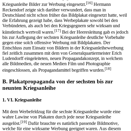
[16]
Kriegsanleihe Bilder zur Werbung eingesetzt.
Hermann
Reckendorf zeigte sich darüber verwundert, dass man in
Deutschland nicht schon früher das Bildplakat eingesetzt hatte, weil
die Erfahrung gezeigt habe, dass Werbeplakate sowohl bei den
Verbündeten, als auch bei den Kriegsgegnern sehr wirksam und
[17]
künstlerisch wertvoll waren.
Bei der Heeresleitung gab es jedoch
bis zur Auflegung der sechsten Kriegsanleihe deutliche Vorbehalte
gegen eine solch offensive Werbung mit Bildplakaten. Der
Entschluss zum Einsatz von Bildern in der Kriegsanleihewerbung
fiel zeitlich zusammen mit dem von Generalquartiermeister Erich
Ludendorff eingeleiteten, neuen Propagandakonzept, in welchem
alle Bildmedien, die neuen Medien Film und Photographie
[18]
eingeschlossen, als Propagandamittel begriffen wurden.
B. Plakatpropaganda von der sechsten bis zur
neunten Kriegsanleihe
1. VI. Kriegsanleihe
Mit dem Werbefeldzug für die sechste Kriegsanleihe wurde eine
wahre Lawine von Plakaten durch jede neue Kriegsanleihe
[19]
ausgelöst.
Dafür brauchte es natürlich passende Bildmotive,
welche für eine wirksame Werbung geeignet waren. Aus diesem