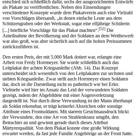
entschied sich schließlich dafür, sechs der ausgezeichneten Entwürfe
als Plakate zu veröffentlichen. Neben den Einsendungen
verschiedener Konzepte wurde dem Plakatverein auch eine Vielzahl
von Vorschlägen übersandt, „in denen einfache Leute aus dem
Schützengraben oder der Werkstatt, sogar eine elfjährige Schülerin
[52]
[...] briefliche Vorschläge für das Plakat machten“.
Die
Anteilnahme der Bevölkerung und der Soldaten an dem Wettbewerb
war also groß, was aber sicherlich auch auf die hohen Preissummen
zurückzuführen ist.
Den ersten Preis, der mit 5.000 Mark dotiert war, erlangte eine
Arbeit von Ferdy Horrmeyer. Sie wurde schließlich auch das
Leitplakat der achten Kriegsanleihe (Abb. 14). Das Konzept
unterscheidet sich wesentlich von den Leitplakaten zur sechsten und
siebten Kriegsanleihe. Zwar stellt auch Horrmeyer einen Soldaten
dar, doch ist die Darstellung nicht so pathetisch wie bei Erler.
Vielmehr wird hier im Ansatz das Leid der verwundeten Soldaten
gezeigt, indem der Abgebildete mit einer Augenverletzung
dargestellt ist. Nur durch diese Verwundung ist der Mann überhaupt
als Soldat erkennbar, er trägt keinerlei Abzeichen oder sonstige
Attribute eines Frontsoldaten. Mit starrem Gesichtsausdruck blickt
der Verwundete, den eine Art von Strahlenkranz umgibt, den
Betrachter an und gewinnt gerade durch dieses Attribut
Märtyrerqualität. Von dem Plakat konnte eine große Wirkung
erwartet werden, da fast jede Familie Angehörige an der Front hatte.