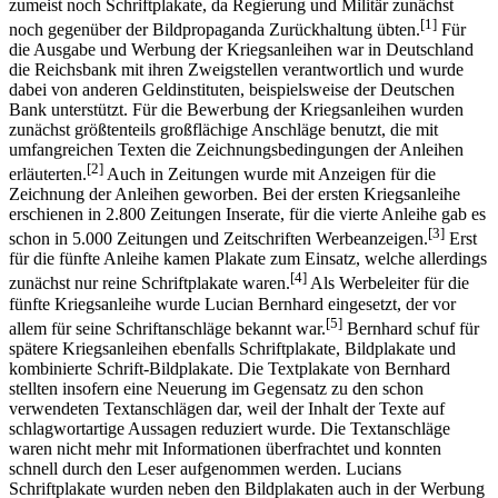
zumeist noch Schriftplakate, da Regierung und Militär zunächst
[1]
noch gegenüber der Bildpropaganda Zurückhaltung übten.
Für
die Ausgabe und Werbung der Kriegsanleihen war in Deutschland
die Reichsbank mit ihren Zweigstellen verantwortlich und wurde
dabei von anderen Geldinstituten, beispielsweise der Deutschen
Bank unterstützt. Für die Bewerbung der Kriegsanleihen wurden
zunächst größtenteils großflächige Anschläge benutzt, die mit
umfangreichen Texten die Zeichnungsbedingungen der Anleihen
[2]
erläuterten.
Auch in Zeitungen wurde mit Anzeigen für die
Zeichnung der Anleihen geworben. Bei der ersten Kriegsanleihe
erschienen in 2.800 Zeitungen Inserate, für die vierte Anleihe gab es
[3]
schon in 5.000 Zeitungen und Zeitschriften Werbeanzeigen.
Erst
für die fünfte Anleihe kamen Plakate zum Einsatz, welche allerdings
[4]
zunächst nur reine Schriftplakate waren.
Als Werbeleiter für die
fünfte Kriegsanleihe wurde Lucian Bernhard eingesetzt, der vor
[5]
allem für seine Schriftanschläge bekannt war.
Bernhard schuf für
spätere Kriegsanleihen ebenfalls Schriftplakate, Bildplakate und
kombinierte Schrift-Bildplakate. Die Textplakate von Bernhard
stellten insofern eine Neuerung im Gegensatz zu den schon
verwendeten Textanschlägen dar, weil der Inhalt der Texte auf
schlagwortartige Aussagen reduziert wurde. Die Textanschläge
waren nicht mehr mit Informationen überfrachtet und konnten
schnell durch den Leser aufgenommen werden. Lucians
Schriftplakate wurden neben den Bildplakaten auch in der Werbung