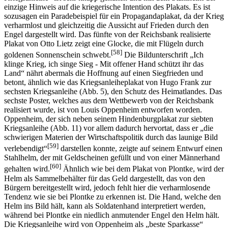
einzige Hinweis auf die kriegerische Intention des Plakats. Es ist
sozusagen ein Paradebeispiel für ein Propagandaplakat, da der Krieg
verharmlost und gleichzeitig die Aussicht auf Frieden durch den
Engel dargestellt wird. Das fünfte von der Reichsbank realisierte
Plakat von Otto Lietz zeigt eine Glocke, die mit Flügeln durch
[58]
goldenen Sonnenschein schwebt.
Die Bildunterschrift „Ich
klinge Krieg, ich singe Sieg - Mit offener Hand schützt ihr das
Land“ nährt abermals die Hoffnung auf einen Siegfrieden und
betont, ähnlich wie das Kriegsanleiheplakat von Hugo Frank zur
sechsten Kriegsanleihe (Abb. 5), den Schutz des Heimatlandes. Das
sechste Poster, welches aus dem Wettbewerb von der Reichsbank
realisiert wurde, ist von Louis Oppenheim entworfen worden.
Oppenheim, der sich neben seinem Hindenburgplakat zur siebten
Kriegsanleihe (Abb. 11) vor allem dadurch hervortat, dass er „die
schwierigen Materien der Wirtschaftspolitik durch das launige Bild
[59]
verlebendigt“
darstellen konnte, zeigte auf seinem Entwurf einen
Stahlhelm, der mit Geldscheinen gefüllt und von einer Männerhand
[60]
gehalten wird.
Ähnlich wie bei dem Plakat von Plontke, wird der
Helm als Sammelbehälter für das Geld dargestellt, das von den
Bürgern bereitgestellt wird, jedoch fehlt hier die verharmlosende
Tendenz wie sie bei Plontke zu erkennen ist. Die Hand, welche den
Helm ins Bild hält, kann als Soldatenhand interpretiert werden,
während bei Plontke ein niedlich anmutender Engel den Helm hält.
Die Kriegsanleihe wird von Oppenheim als „beste Sparkasse“