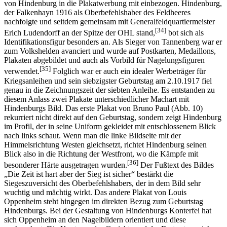
von Hindenburg in die Plakatwerbung mit einbezogen. Hindenburg,
der Falkenhayn 1916 als Oberbefehlshaber des Feldheeres
nachfolgte und seitdem gemeinsam mit Generalfeldquartiermeister
[34]
Erich Ludendorff an der Spitze der OHL stand,
bot sich als
Identifikationsfigur besonders an. Als Sieger von Tannenberg war er
zum Volkshelden avanciert und wurde auf Postkarten, Medaillons,
Plakaten abgebildet und auch als Vorbild für Nagelungsfiguren
[35]
verwendet.
Folglich war er auch ein idealer Werbeträger für
Kriegsanleihen und sein siebzigster Geburtstag am 2.10.1917 fiel
genau in die Zeichnungszeit der siebten Anleihe. Es entstanden zu
diesem Anlass zwei Plakate unterschiedlicher Machart mit
Hindenburgs Bild. Das erste Plakat von Bruno Paul (Abb. 10)
rekurriert nicht direkt auf den Geburtstag, sondern zeigt Hindenburg
im Profil, der in seine Uniform gekleidet mit entschlossenem Blick
nach links schaut. Wenn man die linke Bildseite mit der
Himmelsrichtung Westen gleichsetzt, richtet Hindenburg seinen
Blick also in die Richtung der Westfront, wo die Kämpfe mit
[36]
besonderer Härte ausgetragen wurden.
Der Fußtext des Bildes
„Die Zeit ist hart aber der Sieg ist sicher“ bestärkt die
Siegeszuversicht des Oberbefehlshabers, der in dem Bild sehr
wuchtig und mächtig wirkt. Das andere Plakat von Louis
Oppenheim steht hingegen im direkten Bezug zum Geburtstag
Hindenburgs. Bei der Gestaltung von Hindenburgs Konterfei hat
sich Oppenheim an den Nagelbildern orientiert und diese