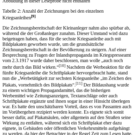
Abbildung in dieser Leseprobe nicht enthalten
Tabelle 2: Anzahl der Zeichnungen bei den einzelnen
[9]
Kriegsanleihen
Die Zeichnungsbereitschaft der Kleinanleger nahm also spürbar ab,
während die der Großanleger zunahm. Dieser Umstand wird dazu
beigetragen haben, dass für die sechste Kriegsanleihe auch mit
Bildplakaten geworben wurde, um die grundsätzliche
Zeichnungsbereitschaft in der Bevölkerung zu steigern. Auf einer
Besprechung zu Fragen der Inlandspropaganda im Kriegspresseamt
vom 2.3.1917 wurde daher beschlossen, man wolle „auch noch
[10]
mehr durch das Bild wirken.“
Nachdem die Werbeaktion für die
fünfte Kriegsanleihe die Schriftplakate hervorgebracht hatte, stand
nun die „Werbetätigkeit zur sechsten Kriegsanleihe „im Zeichen des
[11]
Plakats, vornehmlich des Bildplakats“.
Der Bildaushang wurde
zu einem wichtigen Propagandamittel, das die bisherigen
Werbemittel wie Zeitungsanzeigen, Textanschläge oder auch
Schriftplakate ergänzte und ihnen sogar in einer Hinsicht überlegen
war. Es hatte den unschätzbaren Vorteil, dass es von Passanten auch
im Vorübergehen rezipiert werden konnte. Es eignete sich somit
besser dafür, auf Plakatsäulen, oder allgemein auf den Straßen seine
Wirkung zu entfalten, während sich ein Schriftplakat eher dazu
eignete, in Gebäuden oder öffentlichen Verkehrsmitteln aufgehängt
zu werden, da hier der Betrachter in der Regel Zeit zum Lesen hatte.