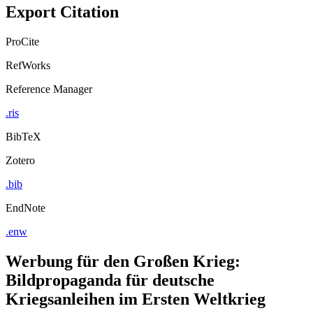
Export Citation
ProCite
RefWorks
Reference Manager
.ris
BibTeX
Zotero
.bib
EndNote
.enw
Werbung für den Großen Krieg:
Bildpropaganda für deutsche
Kriegsanleihen im Ersten Weltkrieg