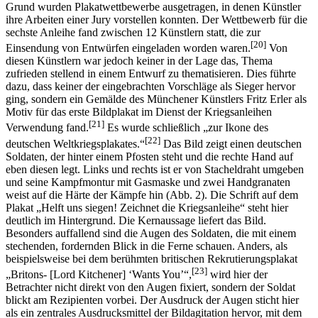
Grund wurden Plakatwettbewerbe ausgetragen, in denen Künstler
ihre Arbeiten einer Jury vorstellen konnten. Der Wettbewerb für die
sechste Anleihe fand zwischen 12 Künstlern statt, die zur
[20]
Einsendung von Entwürfen eingeladen worden waren.
Von
diesen Künstlern war jedoch keiner in der Lage das, Thema
zufrieden stellend in einem Entwurf zu thematisieren. Dies führte
dazu, dass keiner der eingebrachten Vorschläge als Sieger hervor
ging, sondern ein Gemälde des Münchener Künstlers Fritz Erler als
Motiv für das erste Bildplakat im Dienst der Kriegsanleihen
[21]
Verwendung fand.
Es wurde schließlich „zur Ikone des
[22]
deutschen Weltkriegsplakates.“
Das Bild zeigt einen deutschen
Soldaten, der hinter einem Pfosten steht und die rechte Hand auf
eben diesen legt. Links und rechts ist er von Stacheldraht umgeben
und seine Kampfmontur mit Gasmaske und zwei Handgranaten
weist auf die Härte der Kämpfe hin (Abb. 2). Die Schrift auf dem
Plakat „Helft uns siegen! Zeichnet die Kriegsanleihe“ steht hier
deutlich im Hintergrund. Die Kernaussage liefert das Bild.
Besonders auffallend sind die Augen des Soldaten, die mit einem
stechenden, fordernden Blick in die Ferne schauen. Anders, als
beispielsweise bei dem berühmten britischen Rekrutierungsplakat
[23]
„Britons- [Lord Kitchener] ‘Wants You’“,
wird hier der
Betrachter nicht direkt von den Augen fixiert, sondern der Soldat
blickt am Rezipienten vorbei. Der Ausdruck der Augen sticht hier
als ein zentrales Ausdrucksmittel der Bildagitation hervor, mit dem