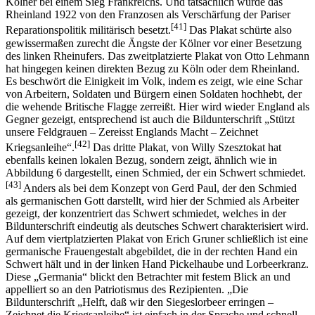
Kölner bei einem Sieg Frankreichs. Und tatsächlich wurde das
Rheinland 1922 von den Franzosen als Verschärfung der Pariser
[41]
Reparationspolitik militärisch besetzt.
Das Plakat schürte also
gewissermaßen zurecht die Ängste der Kölner vor einer Besetzung
des linken Rheinufers. Das zweitplatzierte Plakat von Otto Lehmann
hat hingegen keinen direkten Bezug zu Köln oder dem Rheinland.
Es beschwört die Einigkeit im Volk, indem es zeigt, wie eine Schar
von Arbeitern, Soldaten und Bürgern einen Soldaten hochhebt, der
die wehende Britische Flagge zerreißt. Hier wird wieder England als
Gegner gezeigt, entsprechend ist auch die Bildunterschrift „Stützt
unsere Feldgrauen – Zereisst Englands Macht – Zeichnet
[42]
Kriegsanleihe“.
Das dritte Plakat, von Willy Szesztokat hat
ebenfalls keinen lokalen Bezug, sondern zeigt, ähnlich wie in
Abbildung 6 dargestellt, einen Schmied, der ein Schwert schmiedet.
[43]
Anders als bei dem Konzept von Gerd Paul, der den Schmied
als germanischen Gott darstellt, wird hier der Schmied als Arbeiter
gezeigt, der konzentriert das Schwert schmiedet, welches in der
Bildunterschrift eindeutig als deutsches Schwert charakterisiert wird.
Auf dem viertplatzierten Plakat von Erich Gruner schließlich ist eine
germanische Frauengestalt abgebildet, die in der rechten Hand ein
Schwert hält und in der linken Hand Pickelhaube und Lorbeerkranz.
Diese „Germania“ blickt den Betrachter mit festem Blick an und
appelliert so an den Patriotismus des Rezipienten. „Die
Bildunterschrift „Helft, daß wir den Siegeslorbeer erringen –
Zeichnet die Kriegsanleihe“ ist einfach in der Sprache und schnell