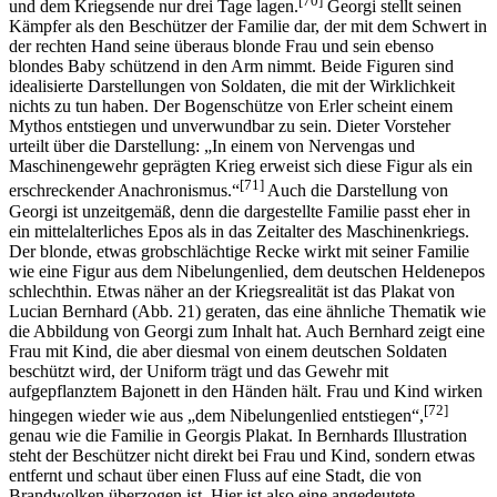
[70]
und dem Kriegsende nur drei Tage lagen.
Georgi stellt seinen
Kämpfer als den Beschützer der Familie dar, der mit dem Schwert in
der rechten Hand seine überaus blonde Frau und sein ebenso
blondes Baby schützend in den Arm nimmt. Beide Figuren sind
idealisierte Darstellungen von Soldaten, die mit der Wirklichkeit
nichts zu tun haben. Der Bogenschütze von Erler scheint einem
Mythos entstiegen und unverwundbar zu sein. Dieter Vorsteher
urteilt über die Darstellung: „In einem von Nervengas und
Maschinengewehr geprägten Krieg erweist sich diese Figur als ein
[71]
erschreckender Anachronismus.“
Auch die Darstellung von
Georgi ist unzeitgemäß, denn die dargestellte Familie passt eher in
ein mittelalterliches Epos als in das Zeitalter des Maschinenkriegs.
Der blonde, etwas grobschlächtige Recke wirkt mit seiner Familie
wie eine Figur aus dem Nibelungenlied, dem deutschen Heldenepos
schlechthin. Etwas näher an der Kriegsrealität ist das Plakat von
Lucian Bernhard (Abb. 21) geraten, das eine ähnliche Thematik wie
die Abbildung von Georgi zum Inhalt hat. Auch Bernhard zeigt eine
Frau mit Kind, die aber diesmal von einem deutschen Soldaten
beschützt wird, der Uniform trägt und das Gewehr mit
aufgepflanztem Bajonett in den Händen hält. Frau und Kind wirken
[72]
hingegen wieder wie aus „dem Nibelungenlied entstiegen“,
genau wie die Familie in Georgis Plakat. In Bernhards Illustration
steht der Beschützer nicht direkt bei Frau und Kind, sondern etwas
entfernt und schaut über einen Fluss auf eine Stadt, die von
Brandwolken überzogen ist. Hier ist also eine angedeutete