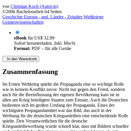
von
Christian Koch (Autor:in)
©2006
Bachelorarbeit
64 Seiten
Geschichte Europa - and. Länder - Zeitalter Weltkriege
Geisteswissenschaften
eBook
für
US$ 32,99
Sofort herunterladen. Inkl. MwSt.
Format:
PDF – für alle Geräte
In den Warenkorb
Zusammenfassung
Im Ersten Weltkrieg spielte die Propaganda eine so wichtige Rolle
wie in keinem Konflikt zuvor. Nicht nur gegen den Feind, sondern
auch für die Beeinflussung der eigenen Bevölkerung kam sie in
allen am Krieg beteiligten Staaten zum Einsatz. Auch die Deutschen
bedienten sich im großen Umfang der Propaganda. Eines der
wichtigsten Propagandamittel war das Bild, das auch in der
Werbung für die deutschen Kriegsanleihen eine entscheidende Rolle
spielte. Den Verantwortlichen für die deutsche
Kriegsanleihewerbung wurde schnell klar, dass mit Bildern schneller