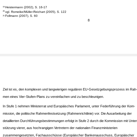
Heistermann (2002), S. 16-17
19
vgl. Romeike/Müller-Reichart (2005), S. 122
20
Follmann (2007), S. 60
21
8
Ziel ist es, den komplexen und langwierigen regulären EU-Gesetzgebungsprozess im Rah
men eines Vier-Stufen-Plans zu vereinfachen und zu beschleunigen.
In Stufe 1 nehmen Ministerrat und Europäisches Parlament, unter Federführung der Kom-
mission, die politische Rahmenfestsetzung (Rahmenrichtlinie) vor. Die Ausarbeitung der
detaillierten Durchführungsbestimmungen erfolgt in Stufe 2 durch die Kommission mit Unter
stützung vierer, aus hochrangigen Vertretern der nationalen Finanzministerien
zusammengesetzten, Fachausschüsse (Europäischer Bankenausschuss, Europäischer