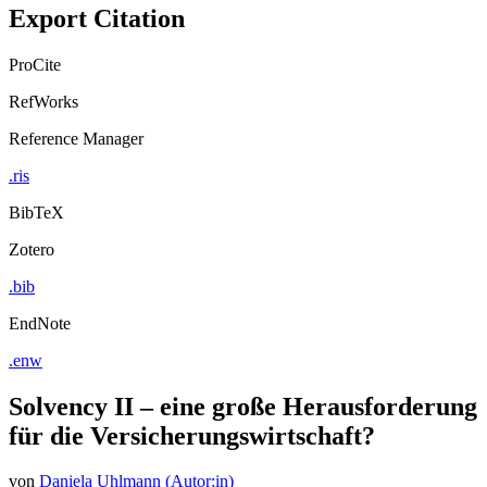
Export Citation
ProCite
RefWorks
Reference Manager
.ris
BibTeX
Zotero
.bib
EndNote
.enw
Solvency II – eine große Herausforderung
für die Versicherungswirtschaft?
von
Daniela Uhlmann (Autor:in)