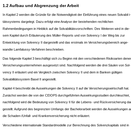
1.2 Aufbau und Abgrenzung der Arbeit
In Kapitel 2 werden die Gründe für die Notwendigkeit der Einführung eines neuen Solvabil i-
tätssystems dargelegt. Dazu erfolgt eine Analyse der bestehenden rechtlichen
Rahmenbedingungen in Hinblick auf die Solvabilitätsvorschriften. Des Weiteren wird in die-
sem Kapitel durch Erläuterung des Müller-Reports und von Solvency I der Weg bis zur
Entwicklung von Solvency II dargestellt und das erstmals im Versicherungsbereich ange-
wandte Lamfalussy-Verfahren beschrieben.
Das folgende Kapitel 3 beschäftigt sich zu Beginn mit den verschiedenen Risikoarten dene
Versicherungsunternehmen ausgesetzt sind. Nachfolgend werden die drei Säulen von Sol-
vency II erläutert und ein Vergleich zwischen Solvency II und dem in Banken gültigen
Solvabilitätssystem Basel II angestellt.
Kapitel 4 beschreibt die Auswirkungen die Solvency II auf die Versicherungswirtschaft hat.
Zunächst werden die von der CEIOPS durchgeführten Auswirkungsstudien durchleuchtet,
nachfolgend wird die Bedeutung von Solvency II für die Lebens- und Rückversicherung da
gestellt. Aufgrund des begrenzten Umfangs der Bachelorarbeit werden die Auswirkungen a
die Schaden-/Unfall- und Krankenversicherung nicht erläutert.
Verschiedene internationale Standardmodelle zur Berechnung des Solvenzkapitals sind in