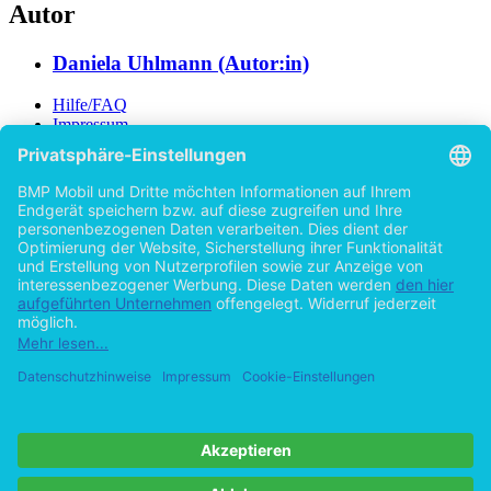
Autor
Daniela Uhlmann (Autor:in)
Hilfe/FAQ
Impressum
Datenschutz
AGB
Vertrag widerrufen
Zur Desktop-Version
Copyright ©Imprint in der Bedey & Thoms Media GmbH
powered
by
Open Publishing
Zurück