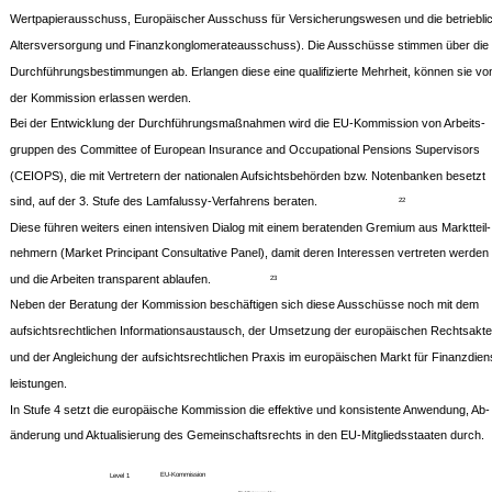
Wertpapierausschuss, Europäischer Ausschuss für Versicherungswesen und die betriebli
Altersversorgung und Finanzkonglomerateausschuss). Die Ausschüsse stimmen über die
Durchführungsbestimmungen ab. Erlangen diese eine qualifizierte Mehrheit, können sie vo
der Kommission erlassen werden.
Bei der Entwicklung der Durchführungsmaßnahmen wird die EU-Kommission von Arbeits-
gruppen des Committee of European Insurance and Occupational Pensions Supervisors
(CEIOPS), die mit Vertretern der nationalen Aufsichtsbehörden bzw. Notenbanken besetzt
sind, auf der 3. Stufe des Lamfalussy-Verfahrens beraten.
22
Diese führen weiters einen intensiven Dialog mit einem beratenden Gremium aus Marktteil-
nehmern (Market Principant Consultative Panel), damit deren Interessen vertreten werden
und die Arbeiten transparent ablaufen.
23
Neben der Beratung der Kommission beschäftigen sich diese Ausschüsse noch mit dem
aufsichtsrechtlichen Informationsaustausch, der Umsetzung der europäischen Rechtsakte
und der Angleichung der aufsichtsrechtlichen Praxis im europäischen Markt für Finanzdien
leistungen.
In Stufe 4 setzt die europäische Kommission die effektive und konsistente Anwendung, Ab-
änderung und Aktualisierung des Gemeinschaftsrechts in den EU-Mitgliedsstaaten durch.
EU-Kommission
Level 1