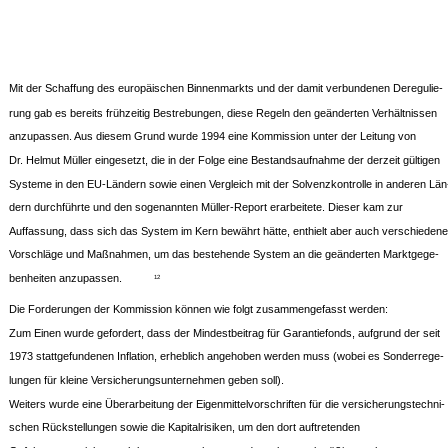
Mit der Schaffung des europäischen Binnenmarkts und der damit verbundenen Deregulie-
rung gab es bereits frühzeitig Bestrebungen, diese Regeln den geänderten Verhältnissen
anzupassen. Aus diesem Grund wurde 1994 eine Kommission unter der Leitung von
Dr. Helmut Müller eingesetzt, die in der Folge eine Bestandsaufnahme der derzeit gültigen
Systeme in den EU-Ländern sowie einen Vergleich mit der Solvenzkontrolle in anderen Län
dern durchführte und den sogenannten Müller-Report erarbeitete. Dieser kam zur
Auffassung, dass sich das System im Kern bewährt hätte, enthielt aber auch verschiedene
Vorschläge und Maßnahmen, um das bestehende System an die geänderten Marktgege-
benheiten anzupassen.
12
Die Forderungen der Kommission können wie folgt zusammengefasst werden:
Zum Einen wurde gefordert, dass der Mindestbeitrag für Garantiefonds, aufgrund der seit
1973 stattgefundenen Inflation, erheblich angehoben werden muss (wobei es Sonderrege-
lungen für kleine Versicherungsunternehmen geben soll).
Weiters wurde eine Überarbeitung der Eigenmittelvorschriften für die versicherungstechni-
schen Rückstellungen sowie die Kapitalrisiken, um den dort auftretenden