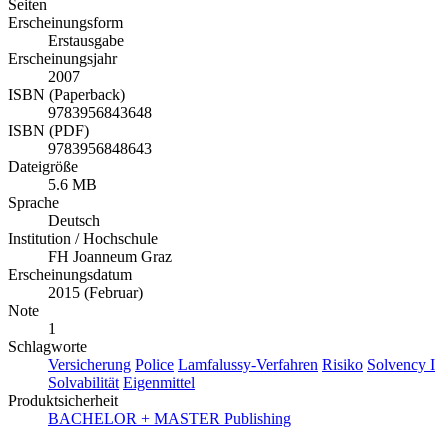
Seiten
Erscheinungsform
Erstausgabe
Erscheinungsjahr
2007
ISBN (Paperback)
9783956843648
ISBN (PDF)
9783956848643
Dateigröße
5.6 MB
Sprache
Deutsch
Institution / Hochschule
FH Joanneum Graz
Erscheinungsdatum
2015 (Februar)
Note
1
Schlagworte
Versicherung
Police
Lamfalussy-Verfahren
Risiko
Solvency I
Solvabilität
Eigenmittel
Produktsicherheit
BACHELOR + MASTER Publishing