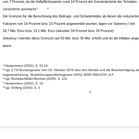
von 7 Prozent, da die Haftpflichtsparten rund 14 Prozent der Gesamtprämie der Schaden-
versicherer ausmacht."
17
Die Grenzen für die Berechnung des Beitrags- und Schadenindex ab denen die reduzierte
Faktoren von 16 Prozent bzw. 23 Prozent angewendet wurden, lagen vor Solvency I bei
18,7 Mio. Euro bzw. 13,1 Mio. Euro (darunter 18 Prozent bzw. 26 Prozent).
Solvency I werden diese Grenzen auf 50 Mio. bzw. 35 Mio. erhöht und an die Inflation ange
passt.
Heistermann (2002), S. 15-16
14
vgl. § 73f Bundesgesetz vom 18. Oktober 1978 über den Betrieb und die Beaufsichtigung de
15
tragsversicherung ­ Versicherungsaufsichtsgesetz (VAG), BGBI 569/1978 i.d.F.
vgl. Romeike/Müller-Reichart (2005), S. 118
16
Heistermann (2002), S. 16
17
vgl. Stölting (2004), S. 4
18
7