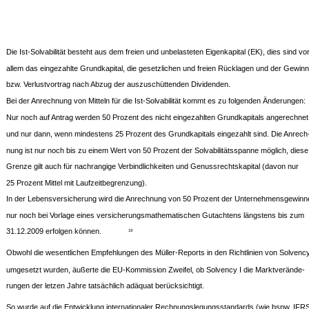
Die Ist-Solvabilität besteht aus dem freien und unbelasteten Eigenkapital (EK), dies sind vo
allem das eingezahlte Grundkapital, die gesetzlichen und freien Rücklagen und der Gewinn
bzw. Verlustvortrag nach Abzug der auszuschüttenden Dividenden.
Bei der Anrechnung von Mitteln für die Ist-Solvabilität kommt es zu folgenden Änderungen:
Nur noch auf Antrag werden 50 Prozent des nicht eingezahlten Grundkapitals angerechnet
und nur dann, wenn mindestens 25 Prozent des Grundkapitals eingezahlt sind. Die Anrech
nung ist nur noch bis zu einem Wert von 50 Prozent der Solvabilitätsspanne möglich, diese
Grenze gilt auch für nachrangige Verbindlichkeiten und Genussrechtskapital (davon nur
25 Prozent Mittel mit Laufzeitbegrenzung).
In der Lebensversicherung wird die Anrechnung von 50 Prozent der Unternehmensgewinn
nur noch bei Vorlage eines versicherungsmathematischen Gutachtens längstens bis zum
31.12.2009 erfolgen können.
19
Obwohl die wesentlichen Empfehlungen des Müller-Reports in den Richtlinien von Solvency
umgesetzt wurden, äußerte die EU-Kommission Zweifel, ob Solvency I die Marktverände-
rungen der letzen Jahre tatsächlich adäquat berücksichtigt.
So wurde auf die Entwicklung internationaler Rechnungslegungsstandards (wie bspw. IFRS