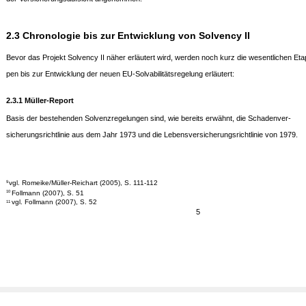
2.3 Chronologie bis zur Entwicklung von Solvency II
Bevor das Projekt Solvency II näher erläutert wird, werden noch kurz die wesentlichen Eta
pen bis zur Entwicklung der neuen EU-Solvabilitätsregelung erläutert:
2.3.1 Müller-Report
Basis der bestehenden Solvenzregelungen sind, wie bereits erwähnt, die Schadenver-
sicherungsrichtlinie aus dem Jahr 1973 und die Lebensversicherungsrichtlinie von 1979.
vgl. Romeike/Müller-Reichart (2005), S. 111-112
9
Follmann (2007), S. 51
10
vgl. Follmann (2007), S. 52
11
5