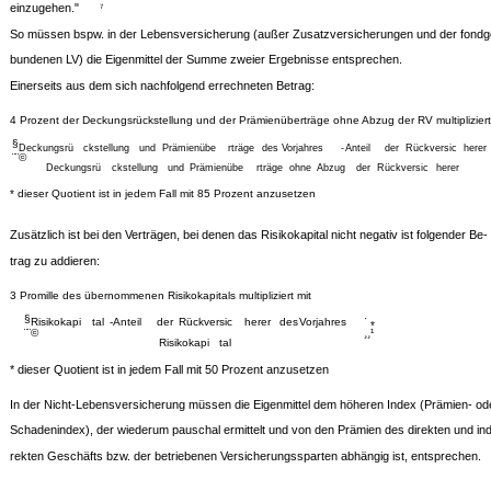
einzugehen."
7
So müssen bspw. in der Lebensversicherung (außer Zusatzversicherungen und der fondg
bundenen LV) die Eigenmittel der Summe zweier Ergebnisse entsprechen.
Einerseits aus dem sich nachfolgend errechneten Betrag:
4 Prozent der Deckungsrückstellung und der Prämienüberträge ohne Abzug der RV multipliziert
§
Deckungsrü
ckstellung
und
Prämienübe
rträge
des
Vorjahres
-
Anteil
der
Rückversic
herer
¨¨©
Deckungsrü
ckstellung
und
Prämienübe
rträge
ohne
Abzug
der
Rückversic
herer
* dieser Quotient ist in jedem Fall mit 85 Prozent anzusetzen
Zusätzlich ist bei den Verträgen, bei denen das Risikokapital nicht negativ ist folgender Be-
trag zu addieren:
3 Promille des übernommenen Risikokapitals multipliziert mit
§
·
Risikokapi
tal
-
Anteil
der
Rückversic
herer
des
Vorjahres
*
¨¨©
¸¸¹
Risikokapi
tal
* dieser Quotient ist in jedem Fall mit 50 Prozent anzusetzen
In der Nicht-Lebensversicherung müssen die Eigenmittel dem höheren Index (Prämien- od
Schadenindex), der wiederum pauschal ermittelt und von den Prämien des direkten und ind
rekten Geschäfts bzw. der betriebenen Versicherungssparten abhängig ist, entsprechen.