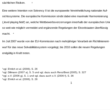
sächlichen Risiken.
3
Eine weitere Intention von Solvency II ist die europaweite Vereinheitlichung nationaler Auf-
sichtssysteme. Die europäische Kommission strebt dabei eine maximale Harmonisierung
(,level playing field') an, welche Wettbewerbsverzerrungen innerhalb der europäischen Uni
so weit wie möglich vermeidet und ergänzende Regelungen der Einzelstaaten überflüssig
macht.
4
Im Juli 2007 wurde von der EU-Kommission nach mehrjähriger Vorarbeit ein Richtlinienent-
wurf für das neue Solvabilitätssystem vorgelegt, bis 2010 sollen die neuen Regelungen
endgültig in Kraft treten.
vgl. Ehrlich et al. (2006), S. 26
1
vgl. Dillmann (2007 a), S. 5 und vgl. dazu auch Renz/Best (2005), S. 327
2
vgl. o.V. (2006 g), S. 1 und vgl. dazu auch o.V. (2006 f), S. 36
3
vgl. Ehrlich et al. (2006), S. 26
4
1