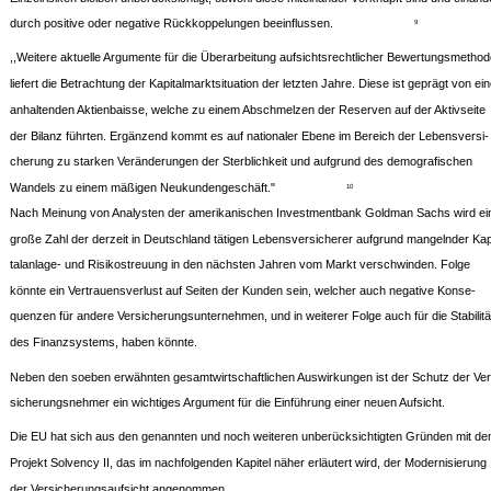
durch positive oder negative Rückkoppelungen beeinflussen.
9
,,Weitere aktuelle Argumente für die Überarbeitung aufsichtsrechtlicher Bewertungsmetho
liefert die Betrachtung der Kapitalmarktsituation der letzten Jahre. Diese ist geprägt von ein
anhaltenden Aktienbaisse, welche zu einem Abschmelzen der Reserven auf der Aktivseite
der Bilanz führten. Ergänzend kommt es auf nationaler Ebene im Bereich der Lebensversi-
cherung zu starken Veränderungen der Sterblichkeit und aufgrund des demografischen
Wandels zu einem mäßigen Neukundengeschäft."
10
Nach Meinung von Analysten der amerikanischen Investmentbank Goldman Sachs wird ei
große Zahl der derzeit in Deutschland tätigen Lebensversicherer aufgrund mangelnder Kap
talanlage- und Risikostreuung in den nächsten Jahren vom Markt verschwinden. Folge
könnte ein Vertrauensverlust auf Seiten der Kunden sein, welcher auch negative Konse-
quenzen für andere Versicherungsunternehmen, und in weiterer Folge auch für die Stabilitä
des Finanzsystems, haben könnte.
Neben den soeben erwähnten gesamtwirtschaftlichen Auswirkungen ist der Schutz der Ver
sicherungsnehmer ein wichtiges Argument für die Einführung einer neuen Aufsicht.
Die EU hat sich aus den genannten und noch weiteren unberücksichtigten Gründen mit d
Projekt Solvency II, das im nachfolgenden Kapitel näher erläutert wird, der Modernisierung
der Versicherungsaufsicht angenommen.