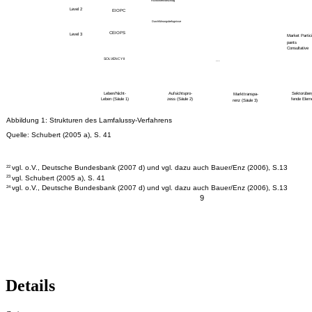
Richtlinienvorschlag
Level 2
EIOPC
Durchführungsbefugnisse
CEIOPS
Level 3
Market Partici
pants
Consultative
SOLVENCY II
...
Leben/Nicht-
Aufsichtspro-
Sektorüberg
Markttranspa-
Leben (Säule 1)
zess (Säule 2)
fende Elem
renz (Säule 3)
Abbildung 1: Strukturen des Lamfalussy-Verfahrens
Quelle: Schubert (2005 a), S. 41
vgl. o.V., Deutsche Bundesbank (2007 d) und vgl. dazu auch Bauer/Enz (2006), S.13
22
vgl. Schubert (2005 a), S. 41
23
vgl. o.V., Deutsche Bundesbank (2007 d) und vgl. dazu auch Bauer/Enz (2006), S.13
24
9
Details