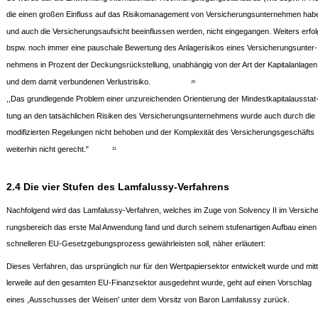
die einen großen Einfluss auf das Risikomanagement von Versicherungsunternehmen hab
und auch die Versicherungsaufsicht beeinflussen werden, nicht eingegangen. Weiters erfol
bspw. noch immer eine pauschale Bewertung des Anlagerisikos eines Versicherungsunter-
nehmens in Prozent der Deckungsrückstellung, unabhängig von der Art der Kapitalanlagen
und dem damit verbundenen Verlustrisiko.
20
,,Das grundlegende Problem einer unzureichenden Orientierung der Mindestkapitalausstat
tung an den tatsächlichen Risiken des Versicherungsunternehmens wurde auch durch die
modifizierten Regelungen nicht behoben und der Komplexität des Versicherungsgeschäfts
weiterhin nicht gerecht."
21
2.4 Die vier Stufen des Lamfalussy-Verfahrens
Nachfolgend wird das Lamfalussy-Verfahren, welches im Zuge von Solvency II im Versiche
rungsbereich das erste Mal Anwendung fand und durch seinem stufenartigen Aufbau einen
schnelleren EU-Gesetzgebungsprozess gewährleisten soll, näher erläutert:
Dieses Verfahren, das ursprünglich nur für den Wertpapiersektor entwickelt wurde und mitt
lerweile auf den gesamten EU-Finanzsektor ausgedehnt wurde, geht auf einen Vorschlag
eines ,Ausschusses der Weisen' unter dem Vorsitz von Baron Lamfalussy zurück.