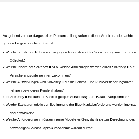
Ausgehend von der dargestellten Problemstellung sollen in dieser Arbeit u.a. die nachfol-
genden Fragen beantwortet werden:
x Welche rechtlichen Rahmenbedingungen haben derzeit für Versicherungsunternehmen
Gültigkeit?
x Welche Inhalte hat Solvency II bzw. welche Änderungen werden durch Solvency II auf
Versicherungsunternehmen zukommen?
x Welche Auswirkungen wird Solvency II auf die Lebens- und Rückversicherungsunter-
nehmen bzw. deren Kunden haben?
x Ist Solvency II mit dem für Banken gültigen Aufsichtssystem Basel II vergleichbar?
x Welche Standardmodelle zur Bestimmung der Eigenkapitalanforderung wurden internati-
onal entwickelt?
x Welche Anforderungen müssen interne Modelle erfüllen, damit sie zur Berechnung des
notwendigen Solvenzkapitals verwendet werden dürfen?