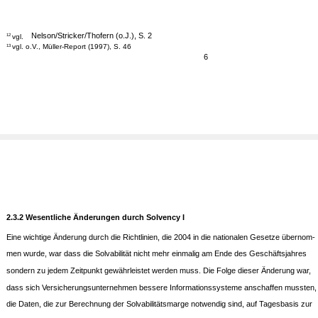
Nelson/Stricker/Thofern (o.J.), S. 2
vgl.
12
vgl. o.V., Müller-Report (1997), S. 46
13
6
2.3.2 Wesentliche Änderungen durch Solvency I
Eine wichtige Änderung durch die Richtlinien, die 2004 in die nationalen Gesetze übernom-
men wurde, war dass die Solvabilität nicht mehr einmalig am Ende des Geschäftsjahres
sondern zu jedem Zeitpunkt gewährleistet werden muss. Die Folge dieser Änderung war,
dass sich Versicherungsunternehmen bessere Informationssysteme anschaffen mussten, 
die Daten, die zur Berechnung der Solvabilitätsmarge notwendig sind, auf Tagesbasis zur