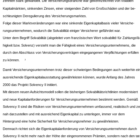
zehnten stark gewandelt. Die Versicherungsbranche war gekennzeichnet von volatilen
Kapitalmärkten, sinkenden Zinsen, einer steigenden Zahl von Großschäden und der be-
schleunigten Deregulierung des Versicherungsmarktes.
Folge dieser Marktveränderungen war eine sinkende Eigenkapitalbasis vieler Versiche-
rungsunternehmen, wodurch die Solvabilität einiger Versicherer gefährdet war.
Unter dem Begriff Solvabilität (abgeleitet vom französischen Wort solvabilité für Zahlungsfä
higkeit bzw. Solvenz) versteht man die Fähigkeit eines Versicherungsunternehmens, die
durch den Abschluss von Versicherungsverträgen eingegangenen Verpflichtungen erfüllen
zu können.
2
Damit Versicherungsunternehmen trotz dieser schwierigen Bedingungen auch weiterhin ei
ausreichende Eigenkapitalausstattung gewährleisten können, wurde Anfang des Jahres
2000 das Projekt Solvency II initiiert.
Mit diesem neuen Aufsichtsmodell sollen die bisherigen Solvabilitätsrichtlinien modernisiert
und neue Kapitalanforderungen für Versicherungsunternehmen bestimmt werden. Gemäß
Solvency II sind die Risiken von Versicherungsunternehmen umfassend, realistisch und zei
nah darzustellen und mit ausreichend Eigenkapital zu unterlegen, immer vor dem
Hintergrund eine hohe Sicherheit für Versicherungsnehmer zu gewährleisten.
Demnach richtet sich die Eigenkapitalanforderung von Versicherungsunternehmen durch
Solvency II nicht mehr nach der Höhe der eingenommenen Prämien, sondern nach den tat