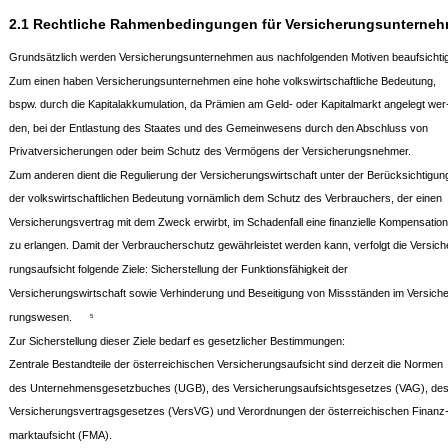
2.1 Rechtliche Rahmenbedingungen für Versicherungsunterne
Grundsätzlich werden Versicherungsunternehmen aus nachfolgenden Motiven beaufsichtig
Zum einen haben Versicherungsunternehmen eine hohe volkswirtschaftliche Bedeutung,
bspw. durch die Kapitalakkumulation, da Prämien am Geld- oder Kapitalmarkt angelegt wer
den, bei der Entlastung des Staates und des Gemeinwesens durch den Abschluss von
Privatversicherungen oder beim Schutz des Vermögens der Versicherungsnehmer.
Zum anderen dient die Regulierung der Versicherungswirtschaft unter der Berücksichtigun
der volkswirtschaftlichen Bedeutung vornämlich dem Schutz des Verbrauchers, der einen
Versicherungsvertrag mit dem Zweck erwirbt, im Schadenfall eine finanzielle Kompensation
zu erlangen. Damit der Verbraucherschutz gewährleistet werden kann, verfolgt die Versich
rungsaufsicht folgende Ziele: Sicherstellung der Funktionsfähigkeit der
Versicherungswirtschaft sowie Verhinderung und Beseitigung von Missständen im Versiche
rungswesen.
5
Zur Sicherstellung dieser Ziele bedarf es gesetzlicher Bestimmungen:
Zentrale Bestandteile der österreichischen Versicherungsaufsicht sind derzeit die Normen
des Unternehmensgesetzbuches (UGB), des Versicherungsaufsichtsgesetzes (VAG), de
Versicherungsvertragsgesetzes (VersVG) und Verordnungen der österreichischen Finanz
marktaufsicht (FMA).