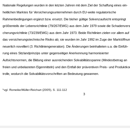
Nationale Regelungen wurden in den letzten Jahren mit dem Ziel der Schaffung eines ein-
heitlichen Marktes für Versicherungsunternehmen durch EU-weite regulatorische
Rahmenbedingungen ergänzt bzw. ersetzt. Die bisher gültige Solvenzaufsicht entspringt
größtenteils der Lebensrichtlinie (79/267/EWG) aus dem Jahr 1979 sowie die Schadenvers
cherungsrichtlinie (73/239/EWG) aus dem Jahr 1973. Beide Richtlinien zielen vor allem auf
das versicherungstechnische Risiko ab; sie wurden im Jahr 1992 im Zuge der Marktöffnu
neuerlich novelliert (3. Richtliniengeneration). Die Änderungen beinhalteten u.a. die Einfüh-
rung eines Sitzlandprinzips unter gegenseitiger Anerkennung harmonisierter
Aufsichtsnormen, die Bildung einer ausreichenden Solvabilitätsspanne (Mindestbetrag an
freien und unbelasteten Eigenmitteln) und den Entfall der präventiven Preis- und Produktko
trolle, wodurch die Solvabilitätsvorschriften an Bedeutung gewannen.
vgl. Romeike/Müller-Reichart (2005), S. 111-112
5
3