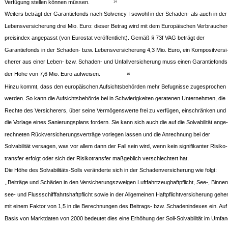
Verfügung stellen können müssen.
14
Weiters beträgt der Garantiefonds nach Solvency I sowohl in der Schaden- als auch in der
Lebensversicherung drei Mio. Euro: dieser Betrag wird mit dem Europäischen Verbraucher
preisindex angepasst (von Eurostat veröffentlicht). Gemäß § 73f VAG beträgt der
Garantiefonds in der Schaden- bzw. Lebensversicherung 4,3 Mio. Euro, ein Kompositversi
cherer aus einer Leben- bzw. Schaden- und Unfallversicherung muss einen Garantiefonds 
der Höhe von 7,6 Mio. Euro aufweisen.
15
Hinzu kommt, dass den europäischen Aufsichtsbehörden mehr Befugnisse zugesprochen
werden. So kann die Aufsichtsbehörde bei in Schwierigkeiten geratenen Unternehmen, die
Rechte des Versicherers, über seine Vermögenswerte frei zu verfügen, einschränken und
die Vorlage eines Sanierungsplans fordern. Sie kann sich auch die auf die Solvabilität ange-
rechneten Rückversicherungsverträge vorlegen lassen und die Anrechnung bei der
Solvabilität versagen, was vor allem dann der Fall sein wird, wenn kein signifikanter Risiko-
transfer erfolgt oder sich der Risikotransfer maßgeblich verschlechtert hat.
Die Höhe des Solvabilitäts-Solls veränderte sich in der Schadenversicherung wie folgt:
,,Beiträge und Schäden in den Versicherungszweigen Luftfahrtzeughaftpflicht, See-, Binnen
see- und Flussschifffahrtshaftpflicht sowie in der Allgemeinen Haftpflichtversicherung gehe
mit einem Faktor von 1,5 in die Berechnungen des Beitrags- bzw. Schadenindexes ein. Auf
Basis von Marktdaten von 2000 bedeutet dies eine Erhöhung der Soll-Solvabilität im Umfan