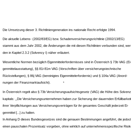
Die Umsetzung dieser 3. Richtliniengeneration ins nationale Recht erfolgte 1994.
Die aktuelle Lebens- (2002/83/EG) bzw. Schadenversicherungsrichtlinie (2002/13/EG)
stammt aus dem Jahr 2002, die Änderungen die mit diesen Richtlinien verbunden sind, wer
den in Kapitel 2.3.2 (Solvency I) näher erläutert.
Wesentliche Normen bezüglich Eigenmittelerfordernisses sind in Österreich § 73b VAG (Ei
genmittelausstattung), §§ 81i-81m VAG (Vorschriften über versicherungstechnische
Rückstellungen), § 86j VAG (bereinigtes Eigenmittelerfordernis) und § 104a VAG (Anord-
nungen der Finanzmarktaufsicht).
6
In Österreich regelt also § 73b Versicherungsaufsichtsgesetz (VAG) die Höhe des Solvenz
kapitals: ,,Die Versicherungsunternehmen haben zur Sicherung der dauernden Erfüllbarkei
ihrer Verpflichtungen aus Versicherungsverträgen für ihr gesamtes Geschäft jederzeit Ei-
genmittel [...] zu halten.
In Anhang D dieses Bundesgesetzes sind die genauen Bestimmungen angeführt, die jedoc
einen pauschalen Prozentsatz vorgeben, ohne wirklich auf unternehmensspezifische Risi