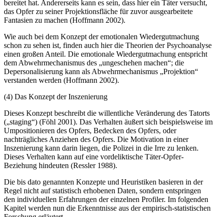
bereitet hat. Andererseits kann es sein, dass hier ein Täter versucht,
das Opfer zu seiner Projektionsfläche für zuvor ausgearbeitete
Fantasien zu machen (Hoffmann 2002).
Wie auch bei dem Konzept der emotionalen Wiedergutmachung
schon zu sehen ist, finden auch hier die Theorien der Psychoanalyse
einen großen Anteil. Die emotionale Wiedergutmachung entspricht
dem Abwehrmechanismus des „ungeschehen machen“; die
Depersonalisierung kann als Abwehrmechanismus „Projektion“
verstanden werden (Hoffmann 2002).
(4) Das Konzept der Inszenierung
Dieses Konzept beschreibt die willentliche Veränderung des Tatorts
(„staging“) (Föhl 2001). Das Verhalten äußert sich beispielsweise im
Umpositionieren des Opfers, Bedecken des Opfers, oder
nachträgliches Anziehen des Opfers. Die Motivation in einer
Inszenierung kann darin liegen, die Polizei in die Irre zu lenken.
Dieses Verhalten kann auf eine vordeliktische Täter-Opfer-
Beziehung hindeuten (Ressler 1988).
Die bis dato genannten Konzepte und Heuristiken basieren in der
Regel nicht auf statistisch erhobenen Daten, sondern entspringen
den individuellen Erfahrungen der einzelnen Profiler. Im folgenden
Kapitel werden nun die Erkenntnisse aus der empirisch-statistischen
Forschung erläutert.