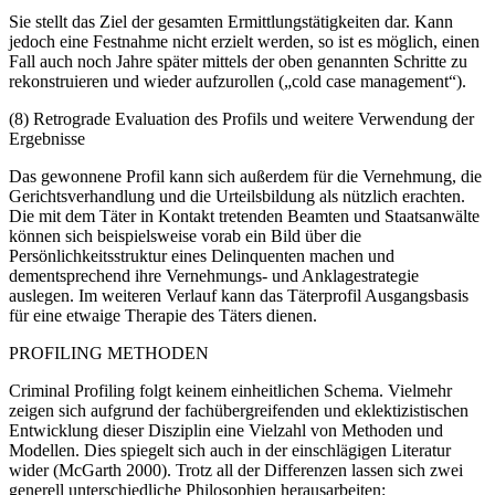
Sie stellt das Ziel der gesamten Ermittlungstätigkeiten dar. Kann
jedoch eine Festnahme nicht erzielt werden, so ist es möglich, einen
Fall auch noch Jahre später mittels der oben genannten Schritte zu
rekonstruieren und wieder aufzurollen („cold case management“).
(8) Retrograde Evaluation des Profils und weitere Verwendung der
Ergebnisse
Das gewonnene Profil kann sich außerdem für die Vernehmung, die
Gerichtsverhandlung und die Urteilsbildung als nützlich erachten.
Die mit dem Täter in Kontakt tretenden Beamten und Staatsanwälte
können sich beispielsweise vorab ein Bild über die
Persönlichkeitsstruktur eines Delinquenten machen und
dementsprechend ihre Vernehmungs- und Anklagestrategie
auslegen. Im weiteren Verlauf kann das Täterprofil Ausgangsbasis
für eine etwaige Therapie des Täters dienen.
PROFILING METHODEN
Criminal Profiling folgt keinem einheitlichen Schema. Vielmehr
zeigen sich aufgrund der fachübergreifenden und eklektizistischen
Entwicklung dieser Disziplin eine Vielzahl von Methoden und
Modellen. Dies spiegelt sich auch in der einschlägigen Literatur
wider (McGarth 2000). Trotz all der Differenzen lassen sich zwei
generell unterschiedliche Philosophien herausarbeiten: