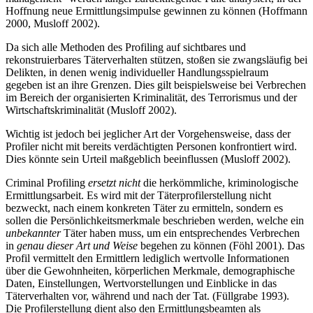
Hoffnung neue Ermittlungsimpulse gewinnen zu können (Hoffmann
2000, Musloff 2002).
Da sich alle Methoden des Profiling auf sichtbares und
rekonstruierbares Täterverhalten stützen, stoßen sie zwangsläufig bei
Delikten, in denen wenig individueller Handlungsspielraum
gegeben ist an ihre Grenzen. Dies gilt beispielsweise bei Verbrechen
im Bereich der organisierten Kriminalität, des Terrorismus und der
Wirtschaftskriminalität (Musloff 2002).
Wichtig ist jedoch bei jeglicher Art der Vorgehensweise, dass der
Profiler nicht mit bereits verdächtigten Personen konfrontiert wird.
Dies könnte sein Urteil maßgeblich beeinflussen (Musloff 2002).
Criminal Profiling
ersetzt nicht
die herkömmliche, kriminologische
Ermittlungsarbeit. Es wird mit der Täterprofilerstellung nicht
bezweckt, nach einem konkreten Täter zu ermitteln, sondern es
sollen die Persönlichkeitsmerkmale beschrieben werden, welche ein
unbekannter
Täter haben muss, um ein entsprechendes Verbrechen
in
genau dieser Art und Weise
begehen zu können (Föhl 2001). Das
Profil vermittelt den Ermittlern lediglich wertvolle Informationen
über die Gewohnheiten, körperlichen Merkmale, demographische
Daten, Einstellungen, Wertvorstellungen und Einblicke in das
Täterverhalten vor, während und nach der Tat. (Füllgrabe 1993).
Die Profilerstellung dient also den Ermittlungsbeamten als