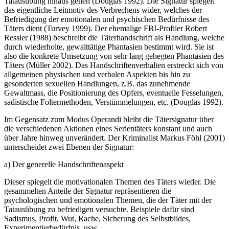
Tatausübung hinaus gehen (Douglas 1992). Die Signatur spiegelt
das eigentliche Leitmotiv des Verbrechens wider, welches der
Befriedigung der emotionalen und psychischen Bedürfnisse des
Täters dient (Turvey 1999). Der ehemalige FBI-Profiler Robert
Ressler (1988) beschreibt die Täterhandschrift als Handlung, welche
durch wiederholte, gewalttätige Phantasien bestimmt wird. Sie ist
also die konkrete Umsetzung von sehr lang gehegten Phantasien des
Täters (Müller 2002). Das Handschriftenverhalten erstreckt sich von
allgemeinen physischen und verbalen Aspekten bis hin zu
gesonderten sexuellen Handlungen, z.B. das zunehmende
Gewaltmass, die Positionierung des Opfers, eventuelle Fesselungen,
sadistische Foltermethoden, Verstümmelungen, etc. (Douglas 1992).
Im Gegensatz zum Modus Operandi bleibt die Tätersignatur über
die verschiedenen Aktionen eines Serientäters konstant und auch
über Jahre hinweg unverändert. Der Kriminalist Markus Föhl (2001)
unterscheidet zwei Ebenen der Signatur:
a) Der generelle Handschriftenaspekt
Dieser spiegelt die motivationalen Themen des Täters wieder. Die
gesammelten Anteile der Signatur repräsentieren die
psychologischen und emotionalen Themen, die der Täter mit der
Tatausübung zu befriedigen versuchte. Beispiele dafür sind
Sadismus, Profit, Wut, Rache, Sicherung des Selbstbildes,
Experimentierbedürfnis, usw.