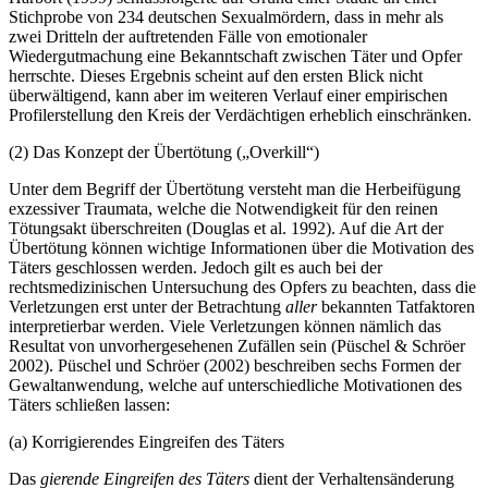
Stichprobe von 234 deutschen Sexualmördern, dass in mehr als
zwei Dritteln der auftretenden Fälle von emotionaler
Wiedergutmachung eine Bekanntschaft zwischen Täter und Opfer
herrschte. Dieses Ergebnis scheint auf den ersten Blick nicht
überwältigend, kann aber im weiteren Verlauf einer empirischen
Profilerstellung den Kreis der Verdächtigen erheblich einschränken.
(2) Das Konzept der Übertötung („Overkill“)
Unter dem Begriff der Übertötung versteht man die Herbeifügung
exzessiver Traumata, welche die Notwendigkeit für den reinen
Tötungsakt überschreiten (Douglas et al. 1992). Auf die Art der
Übertötung können wichtige Informationen über die Motivation des
Täters geschlossen werden. Jedoch gilt es auch bei der
rechtsmedizinischen Untersuchung des Opfers zu beachten, dass die
Verletzungen erst unter der Betrachtung
aller
bekannten Tatfaktoren
interpretierbar werden. Viele Verletzungen können nämlich das
Resultat von unvorhergesehenen Zufällen sein (Püschel & Schröer
2002). Püschel und Schröer (2002) beschreiben sechs Formen der
Gewaltanwendung, welche auf unterschiedliche Motivationen des
Täters schließen lassen:
(a) Korrigierendes Eingreifen des Täters
Das
gierende Eingreifen des Täters
dient der Verhaltensänderung