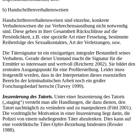
b) Handschriftenverhaltensweisen
Handschriftenverhaltensweisen sind einzelne, konkrete
Verhaltensweisen die zur Verbrechensausübung nicht notwendig
sind. Diese geben in ihrer Gesamtheit Rückschlüsse auf die
Persönlichkeit, z.B. eine spezielle Art einer Fesselung, bestimmte
Reihenfolge des Sexualkontaktes, Art der Verletzungen, usw.
Die Tätersignatur ist ein einzigartiger, integraler Bestandteil seines
Verhaltens. Gerade dieser Umstand macht die Signatur für die
Ermittler so interessant und wertvoll (Reichertz 2002). Sie bildet den
zentralen Ausgangspunkt für eine Profilerstellung. Leider muss
festgestellt werden, dass in der Interpretation dieses essenziellen
Bereichs der kriminalistischen Arbeit noch ein großer
Forschungsbedarf herrscht (Turvey 1999).
Inszenierung des Tatorts.
Unter einer Inszenierung des Tatorts
(„staging“) versteht man alle Handlungen, die dazu dienen, den
Tatort nachträglich zu verändern und zu manipulieren (Föhl 2001).
Die vordringliche Motivation in einer Inszenierung liegt darin, die
Polizei von einem naheliegenden Täter abzulenken. Dies kann auf
eine vordeliktische Täter-Opfer-Beziehung hindeuten (Ressler
1988).