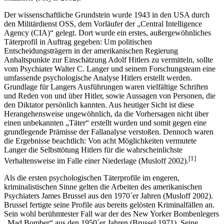
Der wissenschaftliche Grundstein wurde 1943 in den USA durch
den Militärdienst OSS, dem Vorläufer der „Central Intelligence
Agency (CIA)“ gelegt. Dort wurde ein erstes, außergewöhnliches
Täterprofil in Auftrag gegeben: Um politischen
Entscheidungsträgern in der amerikanischen Regierung
Anhaltspunkte zur Einschätzung Adolf Hitlers zu vermitteln, sollte
vom Psychiater Walter C. Langer und seinem Forschungsteam eine
umfassende psychologische Analyse Hitlers erstellt werden.
Grundlage für Langers Ausführungen waren vielfältige Schriften
und Reden von und über Hitler, sowie Aussagen von Personen, die
den Diktator persönlich kannten. Aus heutiger Sicht ist diese
Herangehensweise ungewöhnlich, da die Vorhersagen nicht über
einen unbekannten „Täter“ erstellt wurden und somit gegen eine
grundlegende Prämisse der Fallanalyse verstoßen. Dennoch waren
die Ergebnisse beachtlich: Von acht Möglichkeiten vermutete
Langer die Selbsttötung Hitlers für die wahrscheinlichste
[1]
Verhaltensweise im Falle einer Niederlage (Musloff 2002).
Als die ersten psychologischen Täterprofile im engeren,
kriminalistischen Sinne gelten die Arbeiten des amerikanischen
Psychiaters James Brussel aus den 1970´er Jahren (Musloff 2002).
Brussel fertigte seine Profile aus bereits gelösten Kriminalfällen an.
Sein wohl berühmtester Fall war der des New Yorker Bombenlegers
„Mad Bomber“ aus den 1950´er Jahren (Brussel 1971). Seine