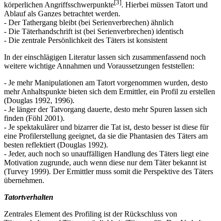
[3]
körperlichen Angriffsschwerpunkte
. Hierbei müssen Tatort und
Ablauf als Ganzes betrachtet werden.
- Der Tathergang bleibt (bei Serienverbrechen) ähnlich
- Die Täterhandschrift ist (bei Serienverbrechen) identisch
- Die zentrale Persönlichkeit des Täters ist konsistent
In der einschlägigen Literatur lassen sich zusammenfassend noch
weitere wichtige Annahmen und Voraussetzungen feststellen:
- Je mehr Manipulationen am Tatort vorgenommen wurden, desto
mehr Anhaltspunkte bieten sich dem Ermittler, ein Profil zu erstellen
(Douglas 1992, 1996).
- Je länger der Tatvorgang dauerte, desto mehr Spuren lassen sich
finden (Föhl 2001).
- Je spektakulärer und bizarrer die Tat ist, desto besser ist diese für
eine Profilerstellung geeignet, da sie die Phantasien des Täters am
besten reflektiert (Douglas 1992).
- Jeder, auch noch so unauffälligen Handlung des Täters liegt eine
Motivation zugrunde, auch wenn diese nur dem Täter bekannt ist
(Turvey 1999). Der Ermittler muss somit die Perspektive des Täters
übernehmen.
Tatortverhalten
Zentrales Element des Profiling ist der Rückschluss von