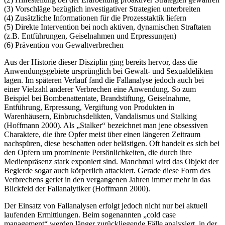
(3) Vorschläge bezüglich investigativer Strategien unterbreiten
(4) Zusätzliche Informationen für die Prozesstaktik liefern
(5) Direkte Intervention bei noch aktiven, dynamischen Straftaten
(z.B. Entführungen, Geiselnahmen und Erpressungen)
(6) Prävention von Gewaltverbrechen
Aus der Historie dieser Disziplin ging bereits hervor, dass die
Anwendungsgebiete ursprünglich bei Gewalt- und Sexualdelikten
lagen. Im späteren Verlauf fand die Fallanalyse jedoch auch bei
einer Vielzahl anderer Verbrechen eine Anwendung. So zum
Beispiel bei Bombenattentate, Brandstiftung, Geiselnahme,
Entführung, Erpressung, Vergiftung von Produkten in
Warenhäusern, Einbruchsdelikten, Vandalismus und Stalking
(Hoffmann 2000). Als „Stalker“ bezeichnet man jene obsessiven
Charaktere, die ihre Opfer meist über einen längeren Zeitraum
nachspüren, diese beschatten oder belästigen. Oft handelt es sich bei
den Opfern um prominente Persönlichkeiten, die durch ihre
Medienpräsenz stark exponiert sind. Manchmal wird das Objekt der
Begierde sogar auch körperlich attackiert. Gerade diese Form des
Verbrechens geriet in den vergangenen Jahren immer mehr in das
Blickfeld der Fallanalytiker (Hoffmann 2000).
Der Einsatz von Fallanalysen erfolgt jedoch nicht nur bei aktuell
laufenden Ermittlungen. Beim sogenannten „cold case
management“ werden länger zurückliegende Fälle analysiert, in der