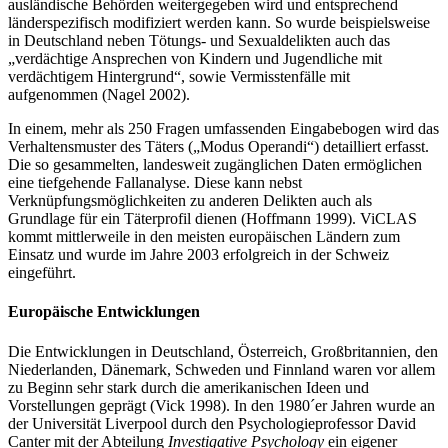
ausländische Behörden weitergegeben wird und entsprechend
länderspezifisch modifiziert werden kann. So wurde beispielsweise
in Deutschland neben Tötungs- und Sexualdelikten auch das
„verdächtige Ansprechen von Kindern und Jugendliche mit
verdächtigem Hintergrund“, sowie Vermisstenfälle mit
aufgenommen (Nagel 2002).
In einem, mehr als 250 Fragen umfassenden Eingabebogen wird das
Verhaltensmuster des Täters („Modus Operandi“) detailliert erfasst.
Die so gesammelten, landesweit zugänglichen Daten ermöglichen
eine tiefgehende Fallanalyse. Diese kann nebst
Verknüpfungsmöglichkeiten zu anderen Delikten auch als
Grundlage für ein Täterprofil dienen (Hoffmann 1999). ViCLAS
kommt mittlerweile in den meisten europäischen Ländern zum
Einsatz und wurde im Jahre 2003 erfolgreich in der Schweiz
eingeführt.
Europäische Entwicklungen
Die Entwicklungen in Deutschland, Österreich, Großbritannien, den
Niederlanden, Dänemark, Schweden und Finnland waren vor allem
zu Beginn sehr stark durch die amerikanischen Ideen und
Vorstellungen geprägt (Vick 1998). In den 1980´er Jahren wurde an
der Universität Liverpool durch den Psychologieprofessor David
Canter mit der Abteilung
Investigative Psychology
ein eigener