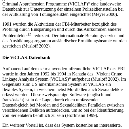
Criminal Apprehension Programme (VICLAP)“ eine landesweite
Datenbank zur Unterstützung der einzelnen Polizeidienststellen bei
der Aufklärung von Tötungsdelikten eingerichtet (Meyer 2000).
1991 wurden die Aktivitäten der FBI-Mitarbeiter bezüglich des
Profiling durch Einsparungen und durch das Aufkommen anderer
[2]
Problemfelder
reduziert. Der internationale Beratungsservice und
das Ausbildungsprogramm ausländischer Ermittlungsbeamte wurden
gestrichen (Musloff 2002).
Die ViCLAS-Datenbank
Aufbauend auf dem sehr anwenderunfreundliche VICLAP des FBI
wurde in den Jahren 1992 bis 1994 in Kanada das „Violent Crime
Linkage Analysis System (ViCLAS)“ aufgebaut (Musloff 2002). Im
Gegensatz zum US-amerikanischen System ist ViCLAS ein
flexibles System, in welchem nebst Mordfällen auch Sexualdelikte
erfasst werden. Diese zweisprachige Software (englisch und
französisch) ist in der Lage, durch einen umfassenden
Datenabgleich bei Morden und Sexualdelikten Parallelen zwischen
verschiedenen Delikten aufzudecken, um so bei der Identifizierung
von Serientätern behilflich zu sein (Hoffmann 1999).
Ein weiterer Vorteil ist, dass das System kostenlos an interessierte,