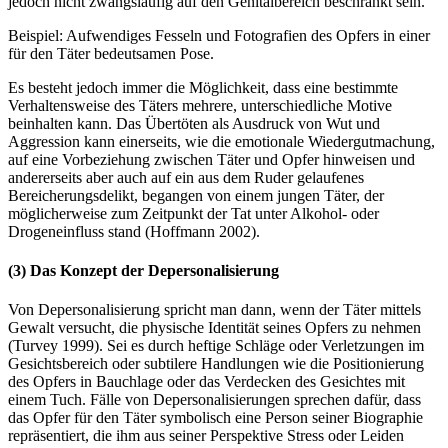
jedoch nicht zwangsläufig auf den Genitalbereich beschränkt sein.
Beispiel: Aufwendiges Fesseln und Fotografien des Opfers in einer
für den Täter bedeutsamen Pose.
Es besteht jedoch immer die Möglichkeit, dass eine bestimmte
Verhaltensweise des Täters mehrere, unterschiedliche Motive
beinhalten kann. Das Übertöten als Ausdruck von Wut und
Aggression kann einerseits, wie die emotionale Wiedergutmachung,
auf eine Vorbeziehung zwischen Täter und Opfer hinweisen und
andererseits aber auch auf ein aus dem Ruder gelaufenes
Bereicherungsdelikt, begangen von einem jungen Täter, der
möglicherweise zum Zeitpunkt der Tat unter Alkohol- oder
Drogeneinfluss stand (Hoffmann 2002).
(3) Das Konzept der Depersonalisierung
Von Depersonalisierung spricht man dann, wenn der Täter mittels
Gewalt versucht, die physische Identität seines Opfers zu nehmen
(Turvey 1999). Sei es durch heftige Schläge oder Verletzungen im
Gesichtsbereich oder subtilere Handlungen wie die Positionierung
des Opfers in Bauchlage oder das Verdecken des Gesichtes mit
einem Tuch. Fälle von Depersonalisierungen sprechen dafür, dass
das Opfer für den Täter symbolisch eine Person seiner Biographie
repräsentiert, die ihm aus seiner Perspektive Stress oder Leiden