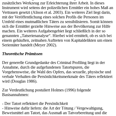
zusätzliches Werkzeug zur Erleichterung ihrer Arbeit. In dieses
Instrument wird seitens der polizeilichen Ermittler ein hohes Maß an
Vertrauen gesetzt (Alison et al. 2003). Ein weiteres Ziel liegt darin,
mit der Veröffentlichung eines solchen Profils die Personen im
Umfeld eines mutmaßlichen Täters zu sensibilisieren. Somit können
sich die Ermittler gezielte Hinweise aus der Bevölkerung zur Hilfe
machen. Ein weiteres Aufgabengebiet liegt schließlich in der so
genannten „Tatserienanalyse“. Hierbei wird ermittelt, ob es sich bei
einem gehäuften, zeitnahen Auftreten von Kapitaldelikten um einen
Serientäter handelt (Meyer 2002).
Theoretische Prämissen
Der generelle Grundgedanke des Criminal Profiling liegt in der
Annahme, durch die aufgefundenen Tatortspuren, die
Vorgehensweise, die Wahl des Opfers, das sexuelle, physische und
verbale Verhalten die Persönlichkeitsmerkmale des Täters reflektiert
wird (Douglas 1986).
Zur Verdeutlichung postuliert Holmes (1996) folgende
Basisannahmen:
- Der Tatort reflektiert die Persönlichkeit
- Hinweise dafür liefern: die Art der Tötung / Vergewaltigung,
Beweismittel am Tatort, das Ausmaß an Tatvorbereitung und die