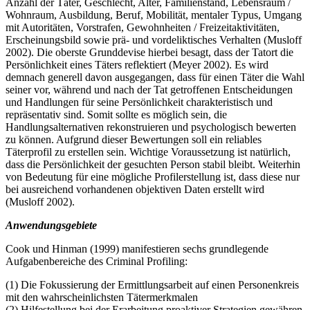
Anzahl der Täter, Geschlecht, Alter, Familienstand, Lebensraum /
Wohnraum, Ausbildung, Beruf, Mobilität, mentaler Typus, Umgang
mit Autoritäten, Vorstrafen, Gewohnheiten / Freizeitaktivitäten,
Erscheinungsbild sowie prä- und vordeliktisches Verhalten (Musloff
2002). Die oberste Grunddevise hierbei besagt, dass der Tatort die
Persönlichkeit eines Täters reflektiert (Meyer 2002). Es wird
demnach generell davon ausgegangen, dass für einen Täter die Wahl
seiner vor, während und nach der Tat getroffenen Entscheidungen
und Handlungen für seine Persönlichkeit charakteristisch und
repräsentativ sind. Somit sollte es möglich sein, die
Handlungsalternativen rekonstruieren und psychologisch bewerten
zu können. Aufgrund dieser Bewertungen soll ein reliables
Täterprofil zu erstellen sein. Wichtige Voraussetzung ist natürlich,
dass die Persönlichkeit der gesuchten Person stabil bleibt. Weiterhin
von Bedeutung für eine mögliche Profilerstellung ist, dass diese nur
bei ausreichend vorhandenen objektiven Daten erstellt wird
(Musloff 2002).
Anwendungsgebiete
Cook und Hinman (1999) manifestieren sechs grundlegende
Aufgabenbereiche des Criminal Profiling:
(1) Die Fokussierung der Ermittlungsarbeit auf einen Personenkreis
mit den wahrscheinlichsten Tätermerkmalen
(2) Hilfestellung bei der Erarbeitung proaktiver Strategien gewähren