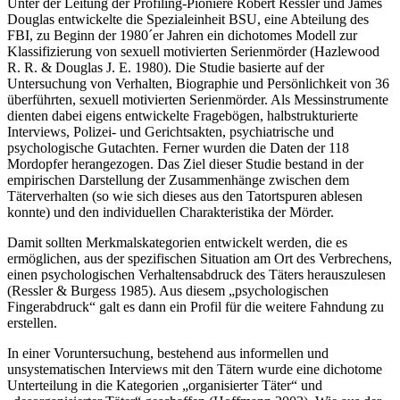
Unter der Leitung der Profiling-Pioniere Robert Ressler und James
Douglas entwickelte die Spezialeinheit BSU, eine Abteilung des
FBI, zu Beginn der 1980´er Jahren ein dichotomes Modell zur
Klassifizierung von sexuell motivierten Serienmörder (Hazlewood
R. R. & Douglas J. E. 1980). Die Studie basierte auf der
Untersuchung von Verhalten, Biographie und Persönlichkeit von 36
überführten, sexuell motivierten Serienmörder. Als Messinstrumente
dienten dabei eigens entwickelte Fragebögen, halbstrukturierte
Interviews, Polizei- und Gerichtsakten, psychiatrische und
psychologische Gutachten. Ferner wurden die Daten der 118
Mordopfer herangezogen. Das Ziel dieser Studie bestand in der
empirischen Darstellung der Zusammenhänge zwischen dem
Täterverhalten (so wie sich dieses aus den Tatortspuren ablesen
konnte) und den individuellen Charakteristika der Mörder.
Damit sollten Merkmalskategorien entwickelt werden, die es
ermöglichen, aus der spezifischen Situation am Ort des Verbrechens,
einen psychologischen Verhaltensabdruck des Täters herauszulesen
(Ressler & Burgess 1985). Aus diesem „psychologischen
Fingerabdruck“ galt es dann ein Profil für die weitere Fahndung zu
erstellen.
In einer Voruntersuchung, bestehend aus informellen und
unsystematischen Interviews mit den Tätern wurde eine dichotome
Unterteilung in die Kategorien „organisierter Täter“ und