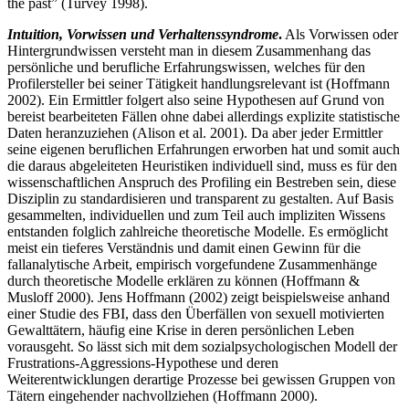
the past” (Turvey 1998).
Intuition, Vorwissen und Verhaltenssyndrome
.
Als Vorwissen oder
Hintergrundwissen versteht man in diesem Zusammenhang das
persönliche und berufliche Erfahrungswissen, welches für den
Profilersteller bei seiner Tätigkeit handlungsrelevant ist (Hoffmann
2002). Ein Ermittler folgert also seine Hypothesen auf Grund von
bereist bearbeiteten Fällen ohne dabei allerdings explizite statistische
Daten heranzuziehen (Alison et al. 2001). Da aber jeder Ermittler
seine eigenen beruflichen Erfahrungen erworben hat und somit auch
die daraus abgeleiteten Heuristiken individuell sind, muss es für den
wissenschaftlichen Anspruch des Profiling ein Bestreben sein, diese
Disziplin zu standardisieren und transparent zu gestalten. Auf Basis
gesammelten, individuellen und zum Teil auch impliziten Wissens
entstanden folglich zahlreiche theoretische Modelle. Es ermöglicht
meist ein tieferes Verständnis und damit einen Gewinn für die
fallanalytische Arbeit, empirisch vorgefundene Zusammenhänge
durch theoretische Modelle erklären zu können (Hoffmann &
Musloff 2000). Jens Hoffmann (2002) zeigt beispielsweise anhand
einer Studie des FBI, dass den Überfällen von sexuell motivierten
Gewalttätern, häufig eine Krise in deren persönlichen Leben
vorausgeht. So lässt sich mit dem sozialpsychologischen Modell der
Frustrations-Aggressions-Hypothese und deren
Weiterentwicklungen derartige Prozesse bei gewissen Gruppen von
Tätern eingehender nachvollziehen (Hoffmann 2000).