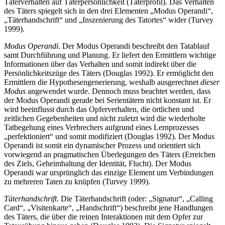
Täterverhalten auf Täterpersönlichkeit (Täterprofil). Das Verhalten
des Täters spiegelt sich in den drei Elementen „Modus Operandi“,
„Täterhandschrift“ und „Inszenierung des Tatortes“ wider (Turvey
1999).
Modus Operandi
. Der Modus Operandi beschreibt den Tatablauf
samt Durchführung und Planung. Er liefert den Ermittlern wichtige
Informationen über das Verhalten und somit indirekt über die
Persönlichkeitszüge des Täters (Douglas 1992). Er ermöglicht den
Ermittlern die Hypothesengenerierung, weshalb ausgerechnet
dieser
Modus
angewendet wurde. Dennoch muss beachtet werden, dass
der Modus Operandi gerade bei Serientätern nicht konstant ist. Er
wird beeinflusst durch das Opferverhalten, die örtlichen und
zeitlichen Gegebenheiten und nicht zuletzt wird die wiederholte
Tatbegehung eines Verbrechers aufgrund eines Lernprozesses
„perfektioniert“ und somit modifiziert (Douglas 1992). Der Modus
Operandi ist somit ein dynamischer Prozess und orientiert sich
vorwiegend an pragmatischen Überlegungen des Täters (Erreichen
des Ziels, Geheimhaltung der Identität, Flucht). Der Modus
Operandi war ursprünglich das einzige Element um Verbindungen
zu mehreren Taten zu knüpfen (Turvey 1999).
Täterhandschrift
. Die Täterhandschrift (oder: „Signatur“, „Calling
Card“, „Visitenkarte“, „Handschrift“) beschreibt jene Handlungen
des Täters, die über die reinen Interaktionen mit dem Opfer zur