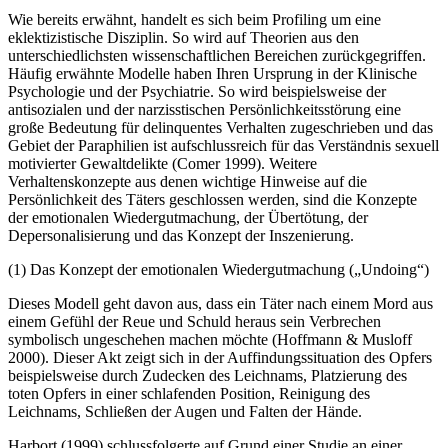
Wie bereits erwähnt, handelt es sich beim Profiling um eine
eklektizistische Disziplin. So wird auf Theorien aus den
unterschiedlichsten wissenschaftlichen Bereichen zurückgegriffen.
Häufig erwähnte Modelle haben Ihren Ursprung in der Klinische
Psychologie und der Psychiatrie. So wird beispielsweise der
antisozialen und der narzisstischen Persönlichkeitsstörung eine
große Bedeutung für delinquentes Verhalten zugeschrieben und das
Gebiet der Paraphilien ist aufschlussreich für das Verständnis sexuell
motivierter Gewaltdelikte (Comer 1999). Weitere
Verhaltenskonzepte aus denen wichtige Hinweise auf die
Persönlichkeit des Täters geschlossen werden, sind die Konzepte
der emotionalen Wiedergutmachung, der Übertötung, der
Depersonalisierung und das Konzept der Inszenierung.
(1) Das Konzept der emotionalen Wiedergutmachung („Undoing“)
Dieses Modell geht davon aus, dass ein Täter nach einem Mord aus
einem Gefühl der Reue und Schuld heraus sein Verbrechen
symbolisch ungeschehen machen möchte (Hoffmann & Musloff
2000). Dieser Akt zeigt sich in der Auffindungssituation des Opfers
beispielsweise durch Zudecken des Leichnams, Platzierung des
toten Opfers in einer schlafenden Position, Reinigung des
Leichnams, Schließen der Augen und Falten der Hände.
Harbort (1999) schlussfolgerte auf Grund einer Studie an einer