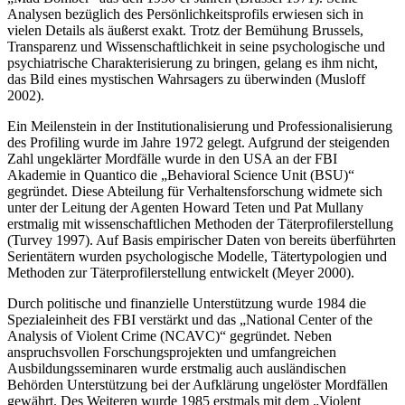
Analysen bezüglich des Persönlichkeitsprofils erwiesen sich in
vielen Details als äußerst exakt. Trotz der Bemühung Brussels,
Transparenz und Wissenschaftlichkeit in seine psychologische und
psychiatrische Charakterisierung zu bringen, gelang es ihm nicht,
das Bild eines mystischen Wahrsagers zu überwinden (Musloff
2002).
Ein Meilenstein in der Institutionalisierung und Professionalisierung
des Profiling wurde im Jahre 1972 gelegt. Aufgrund der steigenden
Zahl ungeklärter Mordfälle wurde in den USA an der FBI
Akademie in Quantico die „Behavioral Science Unit (BSU)“
gegründet. Diese Abteilung für Verhaltensforschung widmete sich
unter der Leitung der Agenten Howard Teten und Pat Mullany
erstmalig mit wissenschaftlichen Methoden der Täterprofilerstellung
(Turvey 1997). Auf Basis empirischer Daten von bereits überführten
Serientätern wurden psychologische Modelle, Tätertypologien und
Methoden zur Täterprofilerstellung entwickelt (Meyer 2000).
Durch politische und finanzielle Unterstützung wurde 1984 die
Spezialeinheit des FBI verstärkt und das „National Center of the
Analysis of Violent Crime (NCAVC)“ gegründet. Neben
anspruchsvollen Forschungsprojekten und umfangreichen
Ausbildungsseminaren wurde erstmalig auch ausländischen
Behörden Unterstützung bei der Aufklärung ungelöster Mordfällen
gewährt. Des Weiteren wurde 1985 erstmals mit dem „Violent