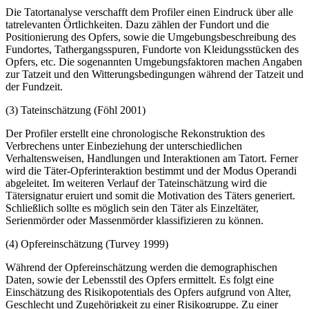
Die Tatortanalyse verschafft dem Profiler einen Eindruck über alle
tatrelevanten Örtlichkeiten. Dazu zählen der Fundort und die
Positionierung des Opfers, sowie die Umgebungsbeschreibung des
Fundortes, Tathergangsspuren, Fundorte von Kleidungsstücken des
Opfers, etc. Die sogenannten Umgebungsfaktoren machen Angaben
zur Tatzeit und den Witterungsbedingungen während der Tatzeit und
der Fundzeit.
(3) Tateinschätzung (Föhl 2001)
Der Profiler erstellt eine chronologische Rekonstruktion des
Verbrechens unter Einbeziehung der unterschiedlichen
Verhaltensweisen, Handlungen und Interaktionen am Tatort. Ferner
wird die Täter-Opferinteraktion bestimmt und der Modus Operandi
abgeleitet. Im weiteren Verlauf der Tateinschätzung wird die
Tätersignatur eruiert und somit die Motivation des Täters generiert.
Schließlich sollte es möglich sein den Täter als Einzeltäter,
Serienmörder oder Massenmörder klassifizieren zu können.
(4) Opfereinschätzung (Turvey 1999)
Während der Opfereinschätzung werden die demographischen
Daten, sowie der Lebensstil des Opfers ermittelt. Es folgt eine
Einschätzung des Risikopotentials des Opfers aufgrund von Alter,
Geschlecht und Zugehörigkeit zu einer Risikogruppe. Zu einer