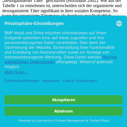
„desorganisierter Täter“ geschaffen (Hoffmann 2002). Wie aus der
Tabelle 1 zu entnehmen ist, unterscheiden sich der organisierte und
desorganisierte Täter signifikant in ihrer sozialen Kompetenz. So
kann der organisierte Tätertypus als durchaus gesellschaftlich
angepasst betrachtet werden: er ist sozial integriert, berufstätig, hat
seinen Alltag gut organisiert und ist durchaus beziehungserfahren.
Diese Eigenschaften fehlen dem desorganisierten Täter im
Allgemeinen (Holmes & Holmes 1996).
Tabelle 1
Unterscheidung der Tätermerkmale beim organisierten und
desorganisierten Tätertypus (Holmes & Holmes 1996, Hoffmann
2002).
Abbildung in dieser Leseprobe nicht enthalten
Anmerkung. Die Unterschiede der beiden Gruppen wurden in
Zahlen bestimmt. Somit waren 24 Mörder (mit 97 Opfern)
organisiert und 12 Mörder (mit 21 Opfern) desorganisiert (Holmes
& Holmes 1996).
Nachdem das FBI diese Unterteilung erstellte, wurden eine Vielzahl
von Häufigkeiten miteinander verglichen und zahlreiche
Korrelationen durchgeführt. Tabelle 2 und Tabelle 3 zeigen hier die
wichtigsten Ergebnisse. Der organisierte Täter geht im Allgemeinen