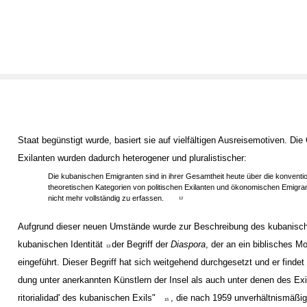
Staat begünstigt wurde, basiert sie auf vielfältigen Ausreisemotiven. Di
Exilanten wurden dadurch heterogener und pluralistischer:
Die kubanischen Emigranten sind in ihrer Gesamtheit heute über die konventio
theoretischen Kategorien von politischen Exilanten und ökonomischen Emigra
nicht mehr vollständig zu erfassen.
12
Aufgrund dieser neuen Umstände wurde zur Beschreibung des kubanisch
kubanischen Identität
der Begriff der
Diaspora
, der an ein biblisches Mo
13
eingeführt. Dieser Begriff hat sich weitgehend durchgesetzt und er finde
dung unter anerkannten Künstlern der Insel als auch unter denen des Exi
ritorialidad' des kubanischen Exils"
, die nach 1959 unverhältnismäßi
15