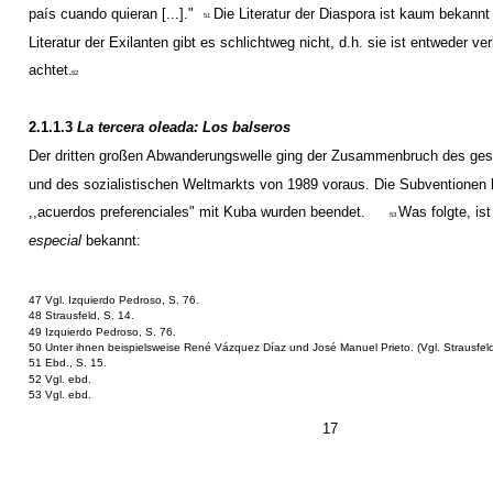
país cuando quieran [...]."
Die Literatur der Diaspora ist kaum bekannt
51
Literatur der Exilanten gibt es schlichtweg nicht, d.h. sie ist entweder ve
achtet.
52
2.1.1.3
La tercera oleada: Los balseros
Der dritten großen Abwanderungswelle ging der Zusammenbruch des ge
und des sozialistischen Weltmarkts von 1989 voraus. Die Subventionen 
,,acuerdos preferenciales" mit Kuba wurden beendet.
Was folgte, is
53
especial
bekannt:
47 Vgl. Izquierdo Pedroso, S. 76.
48 Strausfeld, S. 14.
49 Izquierdo Pedroso, S. 76.
50 Unter ihnen beispielsweise René Vázquez Díaz und José Manuel Prieto. (Vgl. Strausfeld,
51 Ebd., S. 15.
52 Vgl. ebd.
53 Vgl. ebd.
17