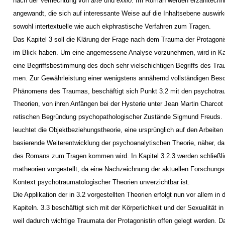
nach der Verflechtung von
arte
und
exilio
. Im Roman werden erzähltechn
angewandt, die sich auf interessante Weise auf die Inhaltsebene auswi
sowohl intertextuelle wie auch ekphrastische Verfahren zum Tragen.
Das Kapitel 3 soll die Klärung der Frage nach dem Trauma der Protagon
im Blick haben. Um eine angemessene Analyse vorzunehmen, wird in Kap
eine Begriffsbestimmung des doch sehr vielschichtigen Begriffs des T
men. Zur Gewährleistung einer wenigstens annähernd vollständigen Bes
Phänomens des Traumas, beschäftigt sich Punkt 3.2 mit den psychotra
Theorien, von ihren Anfängen bei der Hysterie unter Jean Martin Charcot b
retischen Begründung psychopathologischer Zustände Sigmund Freuds. K
leuchtet die Objektbeziehungstheorie, eine ursprünglich auf den Arbeiten
basierende Weiterentwicklung der psychoanalytischen Theorie, näher, da 
des Romans zum Tragen kommen wird. In Kapitel 3.2.3 werden schließlic
matheorien vorgestellt, da eine Nachzeichnung der aktuellen Forschungs
Kontext psychotraumatologischer Theorien unverzichtbar ist.
Die Applikation der in 3.2 vorgestellten Theorien erfolgt nun vor allem in
Kapiteln. 3.3 beschäftigt sich mit der Körperlichkeit und der Sexualität i
weil dadurch wichtige Traumata der Protagonistin offen gelegt werden.
D