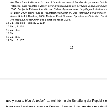
der Mensch ein Individuum ist, den nicht leicht zu verwirklichenden Anspruch auf Individ
Tatsache, dass Identität in Zeiten der Individualisierung von der Hand in den Mund lebt
2006; Benjamin Jörissen:
Identität und Selbst. Systematische, begriffsgeschichtliche un
te
. Berlin 2000; Heiner Keupp:
Identitätskonstruktionen. Das Patchwork der Identitäten
derne
(3. Aufl.), Hamburg 2006; Marijana Kresi:
Sprache, Sprechen und Identität. Studi
lich-medialen Konstruktion des Selbst
. München 2006.
14 Vgl. Izquierdo Pedroso, S. 132f.
15 Ebd., S. 134.
16 Vgl. ebd.
17 Ebd.
18 Vgl. ebd.
19 Ebd., S. 137.
12
dos y para el bien de todos'
"
, weil für ihn die Schaffung der Republik e
20
bung
aller
Beteiligten, also der Kreolen, Spanier, Sklavensöhne und der 