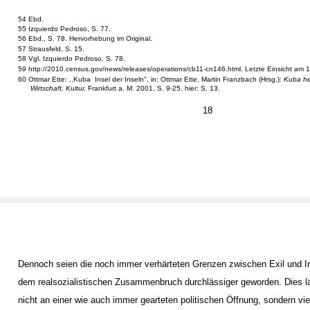
54 Ebd.
55 Izquierdo Pedroso, S. 77.
56 Ebd., S. 78. Hervorhebung im Original.
57 Strausfeld, S. 15.
58 Vgl. Izquierdo Pedroso, S. 78.
59 http://2010.census.gov/news/releases/operations/cb11-cn146.html. Letzte Einsicht am 
60 Ottmar Ette: ,,Kuba ­ Insel der Inseln", in: Ottmar Ette, Martin Franzbach (Hrsg.):
Kuba heu
Wirtschaft, Kultur,
Frankfurt a. M. 2001, S. 9-25, hier: S. 13.
18
Dennoch seien die noch immer verhärteten Grenzen zwischen Exil und Ins
dem realsozialistischen Zusammenbruch durchlässiger geworden. Dies lä
nicht an einer wie auch immer gearteten politischen Öffnung, sondern v