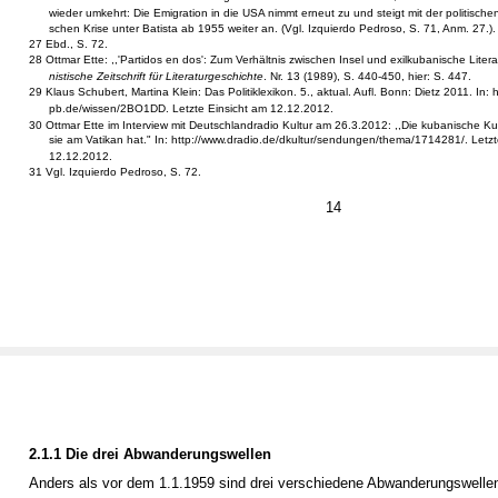
wieder umkehrt: Die Emigration in die USA nimmt erneut zu und steigt mit der politisch
schen Krise unter Batista ab 1955 weiter an. (Vgl. Izquierdo Pedroso, S. 71, Anm. 27.).
27 Ebd., S. 72.
28 Ottmar Ette: ,,'Partidos en dos': Zum Verhältnis zwischen Insel und exilkubanische Litera
nistische Zeitschrift für Literaturgeschichte
. Nr. 13 (1989), S. 440-450, hier: S. 447.
29 Klaus Schubert, Martina Klein: Das Politiklexikon. 5., aktual. Aufl. Bonn: Dietz 2011. In: 
pb.de/wissen/2BO1DD. Letzte Einsicht am 12.12.2012.
30 Ottmar Ette im Interview mit Deutschlandradio Kultur am 26.3.2012: ,,Die kubanische Ku
sie am Vatikan hat." In: http://www.dradio.de/dkultur/sendungen/thema/1714281/. Letzt
12.12.2012.
31 Vgl. Izquierdo Pedroso, S. 72.
14
2.1.1 Die drei Abwanderungswellen
Anders als vor dem 1.1.1959 sind drei verschiedene Abwanderungswell