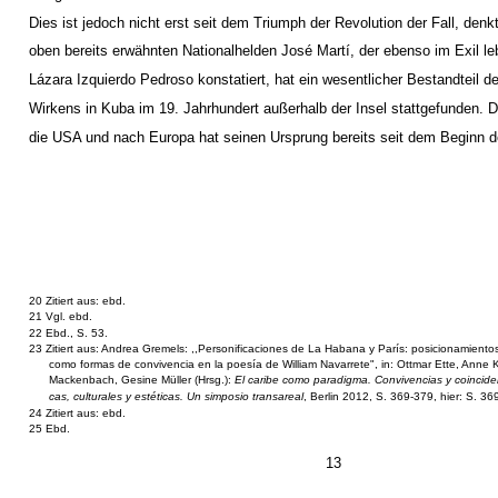
Dies ist jedoch nicht erst seit dem Triumph der Revolution der Fall, den
oben bereits erwähnten Nationalhelden José Martí, der ebenso im Exil le
Lázara Izquierdo Pedroso konstatiert, hat ein wesentlicher Bestandteil de
Wirkens in Kuba im 19. Jahrhundert außerhalb der Insel stattgefunden. D
die USA und nach Europa hat seinen Ursprung bereits seit dem Beginn 
20 Zitiert aus: ebd.
21 Vgl. ebd.
22 Ebd., S. 53.
23 Zitiert aus: Andrea Gremels: ,,Personificaciones de La Habana y París: posicionamientos 
como formas de convivencia en la poesía de William Navarrete", in: Ottmar Ette, Anne
Mackenbach, Gesine Müller (Hrsg.):
El caribe como paradigma. Convivencias y coinciden
cas, culturales y estéticas. Un simposio transareal
, Berlin 2012, S. 369-379, hier: S. 36
24 Zitiert aus: ebd.
25 Ebd.
13