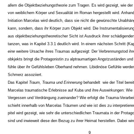
allem die Objektbeziehungstheorie zum Tragen. Es wird gezeigt, wie 
von weiblichem Körper und Sexualität im Roman hergestellt wird. Anhand
Initiation Marcelas wird deutlich, dass sie nicht die gewünschte Unabhän
kann, sondern, dass ihr Körper zum Objekt wird. Die Instrumentalisierun
aus objektbeziehungstheoretischer Sicht ist Ausdruck ihrer schädigende
tanzen, was in Kapitel 3.3.1 deutlich wird. In einem nächsten Schritt (Kap
eine
weitere Ursache ihres Traumas aufgezeigt: Der Verbrennungstod ihr
obkjekts bringt die Protagonistin zu alptraumartigen Angstzuständen und
fühle über ihr Gefühlsleben Oberhand nehmen. Libidinöse Gefühle werden
Schmerz assoziiert.
Das Kapitel
Traum, Trauma und Erinnerung
behandelt ­ wie der Titel bereit
Marcelas traumatische Erlebnisse auf Kuba und ihre Auswirkungen: Wie
Vergessen und Verdrängung zueinander? Wie erfolgt die Trauma-Verarbe
schieht innerhalb von Marcelas Träumen und wie ist dies zu interpretier
pitel wird gezeigt, wie sehr die unterschiedlichen Traumata in der Protago
sind und inwieweit diese den Bezug zu ihrer Heimat herstellen. Dabei wir
9