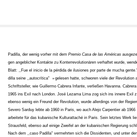
Padilla, der wenig vorher mit dem
Premio Casa de las Américas
ausgeze
gen angeblicher Kontakte zu Konterrevolutionären verhaftet wurde, wend
Blatt: ,,Fue el inicio de la pérdida de ilusiones por parte de mucha gente.
dilla seine ,,autocrítica"
gelesen hatte, schworen viele der Revolution
38
Schriftsteller, wie Guillermo Cabrera Infante, verließen Havanna. Cabrera
1965 ins Exil nach London. José Lezama Lima zog sich ins innere Exil z
ebenso wenig ein Freund der Revolution, wurde allerdings von der Regieru
Severo Sarduy lebte ab 1960 in Paris, wo auch Alejo Carpentier ab 1966 r
arbeitete für das kubanische Kulturattaché in Paris. Sein letztes Werk li
Strausfeld, ebenso auf einige Zweifel an der kubanischen Regierung schl
Nach dem ,,caso Padilla" vermehrten sich die Dissidenten, und unter de