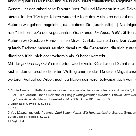
endgültig verlassen haben und die in den unterschiedlichsten Regionen d
Generell ist der kubanische Diskurs über Exil und Migration in zwei Deka
sieren: In den 1980iger Jahren wurde die Idee des Exils von den kuban
Autoren weitgehend abgelehnt, da sie diese für ,,krankhafte[...] Nostalgie
rung" hielten.
Zu der sogenannten
'Generation der Anderthalb'
zählten 
10
Autoren wie Gustavo Pérez, Emilio Mozo, Carlota Canfield und Iván Aco
quierdo Pedroso handelt es sich dabei um die Generation, die sich zwar
rikanisch fühlt, sich aber weiterhin als Kubaner versteht.
11
Mit der
periodo especial
emigrierten wieder viele Künstler und Schriftstel
sich in den unterschiedlichsten Weltregionen nieder. Da diese Migrations
weiteren Verlauf der Arbeit noch zu klären sein wird, teilweise auch vom
6 Sonia Almazán: ,,Reflexiones sobre una transgresión: literatura cubana y emigración.", i
er, Elina Miranda, Janett Reinstädler (Hrsg.):
Transgresiones cubanas. Cultura, literatur
y fuera de la isla
. Madrid, Frankfurt a. M. 2006, S. 89-101, hier: S. 89.
7 Zitiert aus: Gewecke, S. 551.
8 Ebd.
9 Vgl. Lázara Izquierdo Pedroso:
Zwei Seiten Kubas. Ein literaturkritischer Beitrag.
Stuttgar
10 Izquierdo Pedroso, S. 131.
11 Vgl. ebd.
11