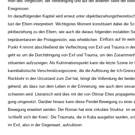
men des Vergessen, der Verdrängung und auf der anderen Seite der Be
Ereignissen.
Im darauffolgenden Kapitel wird erneut unter objektbeziehungstheoretisch
lust der Eltern interpretiert. Wichtigstes Moment konstituiert dabei die 
jektbeziehung zu den Eltern, wie auch die daraus folgenden instabilen Se
Einfluss auf ihr wei
trepräsentanzen der Protagonistin, was erheblichen
Punkt 4 nimmt abschließend die Verflechtung von Exil und Trauma in de
geht es um die Durchdringung von Exil und Trauma, um den Zusammenh
stituenten aufzuzeigen. Als Kulminationspunkt kann die letzte Szene im
kannibalistische Verschmelzungsszene, die die Auflösung der Ich-Grenz
Rückkehr in den Urzustand zum Ziel hat, bringt die Vollendung der beide
gehend, als dass nun dem Leben in der Erinnerung, wie auch dem sexue
schworen wird. Literarisch wird dies mit der von Ottmar Ettes propagier
gung umgesetzt. Darüber hinaus kann diese Pendel-Bewegung zu einer z
Bewegung erweitert werden. Der Roman hat eine zirkuläre Struktur ­ im w
'schließt sich der Kreis'. Die Traumata, die in Kuba ausgelöst wurden, s
im Exil, also in der Gegenwart, aufzulösen.