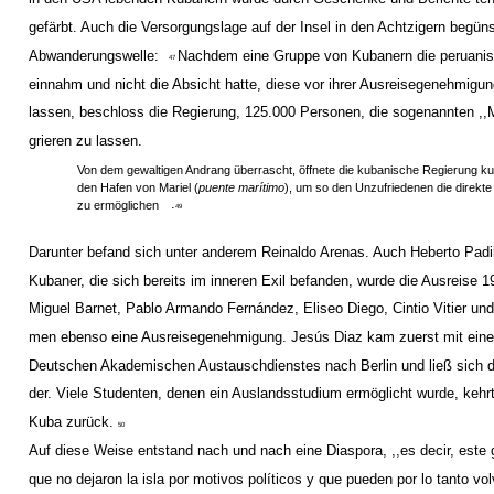
gefärbt. Auch die Versorgungslage auf der Insel in den Achtzigern begüns
Abwanderungswelle:
Nachdem eine Gruppe von Kubanern die peruanis
47
einnahm und nicht die Absicht hatte, diese vor ihrer Ausreisegenehmigun
lassen, beschloss die Regierung, 125.000 Personen, die sogenannten ,,M
grieren zu lassen.
Von dem gewaltigen Andrang überrascht, öffnete die kubanische Regierung k
den Hafen von Mariel (
puente marítimo
), um so den Unzufriedenen die direkte
.
zu ermöglichen
49
Darunter befand sich unter anderem Reinaldo Arenas. Auch Heberto Padi
Kubaner, die sich bereits im inneren Exil befanden, wurde die Ausreise 
Miguel Barnet, Pablo Armando Fernández, Eliseo Diego, Cintio Vitier un
men ebenso eine Ausreisegenehmigung. Jesús Diaz kam zuerst mit ein
Deutschen Akademischen Austauschdienstes nach Berlin und ließ sich d
der. Viele Studenten, denen ein Auslandsstudium ermöglicht wurde, kehr
Kuba zurück.
50
Auf diese Weise entstand nach und nach eine Diaspora, ,,es decir, este
que no dejaron la isla por motivos políticos y que pueden por lo tanto vol