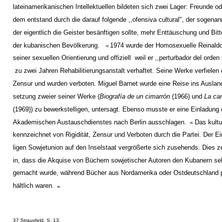
lateinamerikanischen Intellektuellen bildeten sich zwei Lager: Freunde o
dem entstand durch die darauf folgende ,,ofensiva cultural", der sogenan
der eigentlich die Geister besänftigen sollte, mehr Enttäuschung und Bitt
der kubanischen Bevölkerung.
1974 wurde der Homosexuelle Reinald
43
seiner sexuellen Orientierung und offiziell ­ weil er ,,perturbador del orden
­ zu zwei Jahren Rehabilitierungsanstalt verhaftet. Seine Werke verfiele
Zensur und wurden verboten. Miguel Barnet wurde eine Reise ins Auslan
setzung zweier seiner Werke (
Biografía de un cimarrón
(1966) und
La ca
(1969)) zu bewerkstelligen, untersagt. Ebenso musste er eine Einladun
Akademischen Austauschdienstes nach Berlin ausschlagen.
Das kultu
45
kennzeichnet von Rigidität, Zensur und Verboten durch die Partei. Der E
ligen Sowjetunion auf den Inselstaat vergrößerte sich zusehends. Dies z
in, dass die Akquise von Büchern sowjetischer Autoren den Kubanern se
gemacht wurde, während Bücher aus Nordamerika oder Ostdeutschland pr
hältlich waren.
46
37 Strausfeld, S. 13.