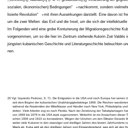
sozialen, ökonomischen) Bedingungen"
nachkommt, sondern vielmehr e
29
lisierte Revolution"
mit ihren Auswirkungen darstellt. Eine davon ist fre
30
um die zwei Welten ­ das Exil und die Insel, um die sich der intellektuelle
Im Folgenden wird eine grobe Konturierung der Migrationsgeschichte Ku
vorgenommen, um so die hier im Zentrum stehende Autorin Zoé Valdés i
jüngsten kubanischen Geschichte und Literaturgeschichte beleuchten und
nen.
26 Vgl. Izquierdo Pedroso, S. 71. Die Emigration in die USA und nach Europa hat seinen U
seit dem Beginn der kubanischen Unabhängigkeitskriege 1868. Die Reichen wanderte
während die Akademiker der Mittelklasse und Händler nach New York, Philadelphia und
delten. Viele Arbeiter zog es nach Florida. Nach der Zerstörung der Tabakplantagen hat
von 1868 bis 1878 in die USA stark zugenommen. Weiterhin ist ein Anwachsen dieser 
schen 1906 und 1910 zu konstatieren. Wegen der Unruhen um den Diktator Gerardo
weiter viele Kubaner in den zwanziger und dreißiger Jahren des letzten Jahrhunderts 
Miami ab. Kuba wird ab den dreißiger Jahren zum Einwandererland, was sich ab den fü