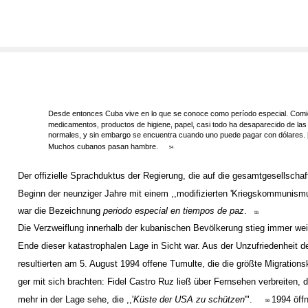
Desde entonces Cuba vive en lo que se conoce como período especial. Comi
medicamentos, productos de higiene, papel, casi todo ha desaparecido de las
normales, y sin embargo se encuentra cuando uno puede pagar con dólares. [.
Muchos cubanos pasan hambre.
54
Der offizielle Sprachduktus der Regierung, die auf die gesamtgesellschaft
Beginn der neunziger Jahre mit einem ,,modifizierten 'Kriegskommunismus
war die Bezeichnung
periodo especial en tiempos de paz
.
55
Die Verzweiflung innerhalb der kubanischen Bevölkerung stieg immer weit
Ende dieser katastrophalen Lage in Sicht war. Aus der Unzufriedenheit 
resultierten am 5. August 1994 offene Tumulte, die die größte Migrations
ger mit sich brachten: Fidel Castro Ruz ließ über Fernsehen verbreiten, d
mehr in der Lage sehe, die ,,'
Küste der USA zu schützen
'".
1994 öff
56