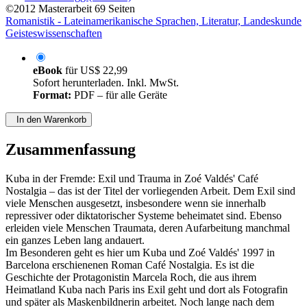
©2012
Masterarbeit
69 Seiten
Romanistik - Lateinamerikanische Sprachen, Literatur, Landeskunde
Geisteswissenschaften
eBook
für
US$ 22,99
Sofort herunterladen. Inkl. MwSt.
Format:
PDF – für alle Geräte
In den Warenkorb
Zusammenfassung
Kuba in der Fremde: Exil und Trauma in Zoé Valdés' Café
Nostalgia – das ist der Titel der vorliegenden Arbeit. Dem Exil sind
viele Menschen ausgesetzt, insbesondere wenn sie innerhalb
repressiver oder diktatorischer Systeme beheimatet sind. Ebenso
erleiden viele Menschen Traumata, deren Aufarbeitung manchmal
ein ganzes Leben lang andauert.
Im Besonderen geht es hier um Kuba und Zoé Valdés' 1997 in
Barcelona erschienenen Roman Café Nostalgia. Es ist die
Geschichte der Protagonistin Marcela Roch, die aus ihrem
Heimatland Kuba nach Paris ins Exil geht und dort als Fotografin
und später als Maskenbildnerin arbeitet. Noch lange nach dem