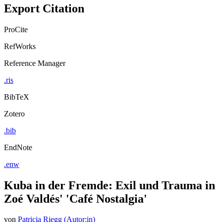
Export Citation
ProCite
RefWorks
Reference Manager
.ris
BibTeX
Zotero
.bib
EndNote
.enw
Kuba in der Fremde: Exil und Trauma in
Zoé Valdés' 'Café Nostalgia'
von
Patricia Riegg (Autor:in)