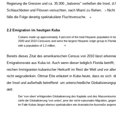
Regierung die Grenzen und ca. 35.000 ,,balseros" verließen die Insel, d.
Schlauchboten und Flössen versuchten, nach Miami zu fliehen.
Nicht
57
fälle die Folge derartig spektakulärer Fluchtversuche.
58
2.2 Emigration im heutigen Kuba
Cubans made up approximately 4 percent of the total Hispanic population in bo
2000 and 2010 Censuses and were the largest Hispanic origin group in Florida
with a population of 1.2 million.
59
Bereits dieses Zitat des amerikanischen Census von 2010 lässt erkenne
Emigrationsrate aus Kuba ist. Auch wenn dieser lediglich Florida betrifft, 
reichen Immigranten kubanischer Herkunft im Rest der Welt und vor all
nicht wegzudenken. Ottmar Ette erläutert in
Kuba heute
, dass es sich ­ d
der Insel und außerhalb betreffend ­ um unterschiedliche Globalisierun
delt:
Der 'von oben' erfolgenden Globalisierung des Kapitals und des Massentouri
steht die Globalisierung 'von unten', jene der nicht-saisonalen Migration, gegen
im Falle Kubas längst ebenso spektakuläre wie dramatische Ausmaße angen