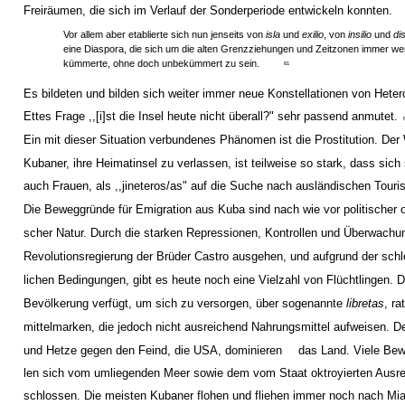
Freiräumen, die sich im Verlauf der Sonderperiode entwickeln konnten.
Vor allem aber etablierte sich nun jenseits von
isla
und
exilio
, von
insilio
und
di
eine Diaspora, die sich um die alten Grenzziehungen und Zeitzonen immer we
kümmerte, ohne doch unbekümmert zu sein.
61
Es bildeten und bilden sich weiter immer neue Konstellationen von Hete
Ettes Frage ,,[i]st die Insel heute nicht überall?" sehr passend anmutet.
Ein mit dieser Situation verbundenes Phänomen ist die Prostitution. Der
Kubaner, ihre Heimatinsel zu verlassen, ist teilweise so stark, dass sic
auch Frauen, als ,,jineteros/as" auf die Suche nach ausländischen Tour
Die Beweggründe für Emigration aus Kuba sind nach wie vor politischer 
scher Natur. Durch die starken Repressionen, Kontrollen und Überwachu
Revolutionsregierung der Brüder Castro ausgehen, und aufgrund der schl
lichen Bedingungen, gibt es heute noch eine Vielzahl von Flüchtlingen. 
Bevölkerung verfügt, um sich zu versorgen, über sogenannte
libretas
, ra
mittelmarken, die jedoch nicht ausreichend Nahrungsmittel aufweisen. D
und Hetze gegen den Feind, die USA, dominieren
das Land. Viele Bew
len sich vom umliegenden Meer sowie dem vom Staat oktroyierten Ausre
schlossen. Die meisten Kubaner flohen und fliehen immer noch nach Mia