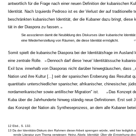
antwortlich für die Frage nach einer neuen Definition der kubanischen Kul
Identität. Nach Izquierdo Pedroso ist es der Verlust der auf traditionelle t
beschränkten kubanischen Identität, der die Kubaner dazu bringt, diese 
tät in der Diaspora zu fassen.
16
Sie assoziieren damit die Neubildung des Diskurses über kubanische Identität
eine Wiederherstellung von Räumen, die diese Identität ermöglicht.
17
Somit spielt die kubanische Diaspora bei der Identitätsfrage im Ausland
eine zentrale Rolle.
Dennoch darf diese 'neue' Identitätssuche kubanis
18
Exil bzw. innerhalb von Diasporas nicht darüber hinwegtäuschen, dass ,
Nation und ihre Kultur [...] seit der spanischen Eroberung das Resultat qu
quantitativ unterschiedlicher spanischer, afrikanischer, chinesischer, jüdi
nordamerikanischer sowie antillischer Migration" ist.
Das Konzept der
19
Kuba über die Jahrhunderte hinweg ständig neue Definitionen. Erst seit 
das Konzept der Nation als Syntheseprozess, an dem alle Kubaner beteilig
12 Ebd., S. 132.
13 Da der Identitäts-Diskurs den Rahmen dieser Arbeit sprengen würde, wird hier lediglich au
rende Literatur zum Thema verwiesen: Heinz, Abels:
Identität: Über die Entstehung d