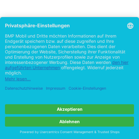
2.3 Die kubanische Exilschriftstellerin Zoé Valdés
En mis libros la enferma no era yo, sino el sistema. Oponerse a una dictadura
pero no salva a nadie. Sin embargo, escribir, eso sí, da una estabilidad, no só
tento sino una forma de darle sentido a una vida.
67
Mit diesem Zitat von Herta Müller beginnt die kubanische Schriftstellerin
Blog und aus diesem Zitat wird ihre Motivation zum Schreiben evident: 'S
Stabilität und einen Sinn im Leben'. Gleichzeitig prangert sie das 'System
'krank' hält.
Zoé Valdés wurde 1959 in Havanna geboren. Endes des Jahres 1983 gin
Mal nach Paris, wo sie die darauf folgenden fünf Jahre für die UNESCO a
noch kehrte Valdés jährlich nach Kuba zurück. 1995, das Jahr, in dem 
cotidiana
erschien, verließ sie jedoch endgültig die Insel. Eine Rückkehr w