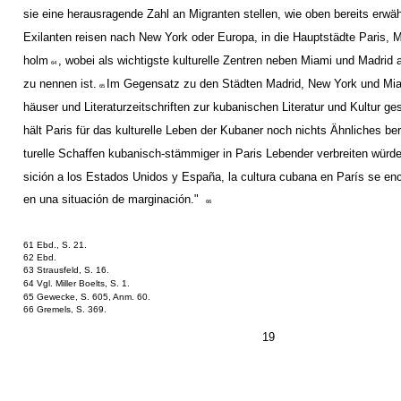
sie eine herausragende Zahl an Migranten stellen, wie oben bereits erwä
Exilanten reisen nach New York oder Europa, in die Hauptstädte Paris, 
holm
, wobei als wichtigste kulturelle Zentren neben Miami und Madrid
64
zu nennen ist.
Im Gegensatz zu den Städten Madrid, New York und Mia
65
häuser und Literaturzeitschriften zur kubanischen Literatur und Kultur g
hält Paris für das kulturelle Leben der Kubaner noch nichts Ähnliches ber
turelle Schaffen kubanisch-stämmiger in Paris Lebender verbreiten würde:
sición a los Estados Unidos y España, la cultura cubana en París se en
en una situación de marginación."
66
61 Ebd., S. 21.
62 Ebd.
63 Strausfeld, S. 16.
64 Vgl. Miller Boelts, S. 1.
65 Gewecke, S. 605, Anm. 60.
66 Gremels, S. 369.
19