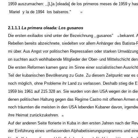
1959 auszumachen: ,,[L]a [oleada] de los primeros meses de 1959 y has
­ Mariel ­ y la de 1994 ­ los balseros."
32
2.1.1.1
La primera oleada: Los gusanos
Die ersten
exiliados
sind unter der Bezeichnung ,,gusanos"
bekannt. A
33
Rebellen bereits abzeichnete, siedelten vor allem Anhänger des Batista
mi über. Aus Angst vor politischen Repressalien oder starken Umwälzung
on suchten auch wohlhabende Mitglieder der Ober- und Mittelschicht den
Die ersten Reformen kamen ganz im Sinne einer sozialistischen Ausric
Teil der kubanischen Bevölkerung zu Gute. Zu diesem Zeitpunkt war es
noch möglich, ohne Probleme ihr Land zu verlassen. Deshalb stieg die 
1959 bis 1961 auf 215.328 an. Sie wurden von den USA wegen der in dies
denen politischen Haltung gegen das Regime Castro mit offenen Armen
noch träumten die meisten in den USA lebenden Kubaner davon, irgendw
ihre Heimat zurückzukehren.
35
Auf der anderen Seite florierte in Kuba in den ersten Jahren nach der Re
der Einführung eines umfassenden Alphabetisierungsprogramms und eine