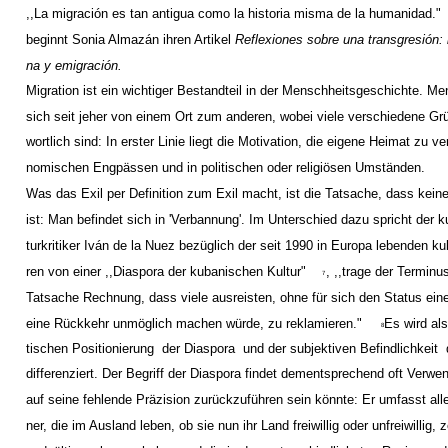
,,La migración es tan antigua como la historia misma de la humanidad."
beginnt Sonia Almazán ihren Artikel
Reflexiones sobre una transgresión: l
na y emigración.
Migration ist ein wichtiger Bestandteil in der Menschheitsgeschichte. 
sich seit jeher von einem Ort zum anderen, wobei viele verschiedene Grü
wortlich sind: In erster Linie liegt die Motivation, die eigene Heimat zu ve
nomischen Engpässen und in politischen oder religiösen Umständen.
Was das Exil per Definition zum Exil macht, ist die Tatsache, dass kei
ist: Man befindet sich in 'Verbannung'. Im Unterschied dazu spricht der k
turkritiker Iván de la Nuez bezüglich der seit 1990 in Europa lebenden k
ren von einer ,,Diaspora der kubanischen Kultur"
, ,,trage der Terminu
7
Tatsache Rechnung, dass viele ausreisten, ohne für sich den Status eines
eine Rückkehr unmöglich machen würde, zu reklamieren."
Es wird al
8
tischen Positionierung ­ der Diaspora ­ und der subjektiven Befindlichkeit ­ 
differenziert. Der Begriff der Diaspora findet dementsprechend oft Verw
auf seine fehlende Präzision zurückzuführen sein könnte: Er umfasst all
ner, die im Ausland leben, ob sie nun ihr Land freiwillig oder unfreiwillig, z