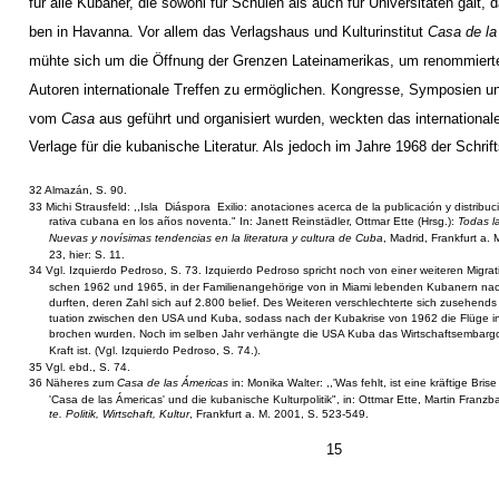
für alle Kubaner, die sowohl für Schulen als auch für Universitäten galt, d
ben in Havanna. Vor allem das Verlagshaus und Kulturinstitut
Casa de l
mühte sich um die Öffnung der Grenzen Lateinamerikas, um renommier
Autoren internationale Treffen zu ermöglichen. Kongresse, Symposien u
vom
Casa
aus geführt und organisiert wurden, weckten das international
Verlage für die kubanische Literatur. Als jedoch im Jahre 1968 der Schrift
32 Almazán, S. 90.
33 Michi Strausfeld: ,,Isla ­ Diáspora ­ Exilio: anotaciones acerca de la publicación y distribuc
rativa cubana en los años noventa." In: Janett Reinstädler, Ottmar Ette (Hrsg.):
Todas la
Nuevas y novísimas tendencias en la literatura y cultura de Cuba
, Madrid, Frankfurt a. 
23, hier: S. 11.
34 Vgl. Izquierdo Pedroso, S. 73. Izquierdo Pedroso spricht noch von einer weiteren Migrat
schen 1962 und 1965, in der Familienangehörige von in Miami lebenden Kubanern na
durften, deren Zahl sich auf 2.800 belief. Des Weiteren verschlechterte sich zusehends d
tuation zwischen den USA und Kuba, sodass nach der Kubakrise von 1962 die Flüge in
brochen wurden. Noch im selben Jahr verhängte die USA Kuba das Wirtschaftsembargo,
Kraft ist. (Vgl. Izquierdo Pedroso, S. 74.).
35 Vgl. ebd., S. 74.
36 Näheres zum
Casa de las Ámericas
in: Monika Walter: ,,'Was fehlt, ist eine kräftige Brise
'Casa de las Ámericas' und die kubanische Kulturpolitik", in: Ottmar Ette, Martin Franz
te. Politik, Wirtschaft, Kultur
, Frankfurt a. M. 2001, S. 523-549.
15