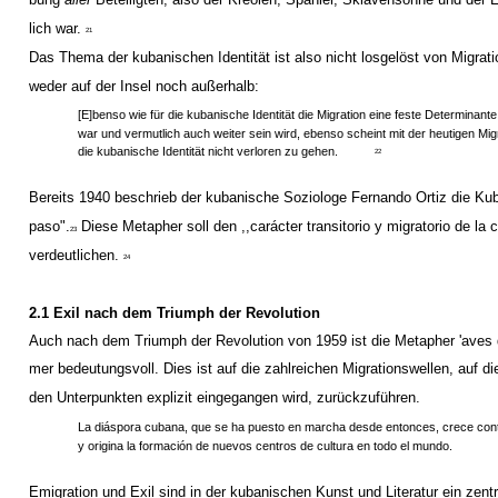
lich war.
21
Das Thema der kubanischen Identität ist also nicht losgelöst von Migrati
weder auf der Insel noch außerhalb:
[E]benso wie für die kubanische Identität die Migration eine feste Determinante
war und vermutlich auch weiter sein wird, ebenso scheint mit der heutigen Mig
die kubanische Identität nicht verloren zu gehen.
22
Bereits 1940 beschrieb der kubanische Soziologe Fernando Ortiz die Kub
paso".
Diese Metapher soll den ,,carácter transitorio y migratorio de la 
23
verdeutlichen.
24
2.1 Exil nach dem Triumph der Revolution
Auch nach dem Triumph der Revolution von 1959 ist die Metapher 'aves 
mer bedeutungsvoll. Dies ist auf die zahlreichen Migrationswellen, auf die
den Unterpunkten explizit eingegangen wird, zurückzuführen.
La diáspora cubana, que se ha puesto en marcha desde entonces, crece con
y origina la formación de nuevos centros de cultura en todo el mundo.
Emigration und Exil sind in der kubanischen Kunst und Literatur ein zen