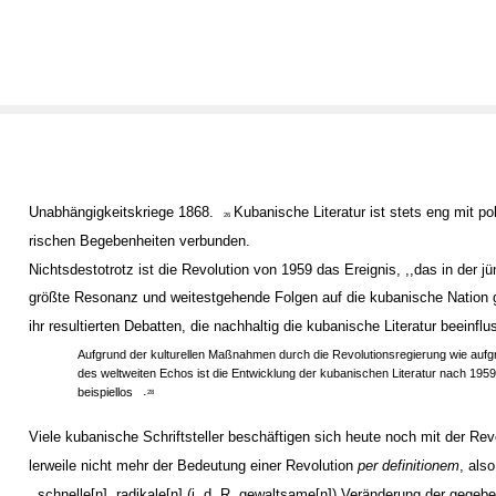
Unabhängigkeitskriege 1868.
Kubanische Literatur ist stets eng mit po
26
rischen Begebenheiten verbunden.
Nichtsdestotrotz ist die Revolution von 1959 das Ereignis, ,,das in der jü
größte Resonanz und weitestgehende Folgen auf die kubanische Nation 
ihr resultierten Debatten, die nachhaltig die kubanische Literatur beeinflu
Aufgrund der kulturellen Maßnahmen durch die Revolutionsregierung wie aufg
des weltweiten Echos ist die Entwicklung der kubanischen Literatur nach 1959
.
beispiellos
28
Viele kubanische Schriftsteller beschäftigen sich heute noch mit der Revo
lerweile nicht mehr der Bedeutung einer Revolution
per definitionem
, also
,,schnelle[n], radikale[n] (i. d. R. gewaltsame[n]) Veränderung der gegebe