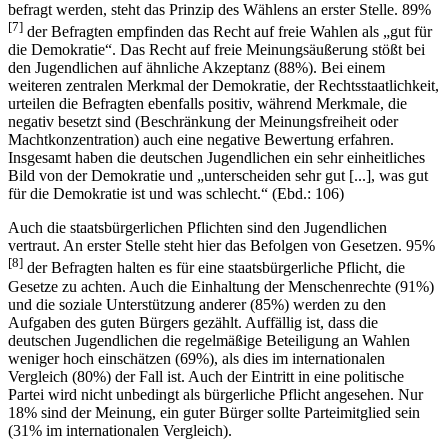
befragt werden, steht das Prinzip des Wählens an erster Stelle. 89%
[7]
der Befragten empfinden das Recht auf freie Wahlen als „gut für
die Demokratie“. Das Recht auf freie Meinungsäußerung stößt bei
den Jugendlichen auf ähnliche Akzeptanz (88%). Bei einem
weiteren zentralen Merkmal der Demokratie, der Rechtsstaatlichkeit,
urteilen die Befragten ebenfalls positiv, während Merkmale, die
negativ besetzt sind (Beschränkung der Meinungsfreiheit oder
Machtkonzentration) auch eine negative Bewertung erfahren.
Insgesamt haben die deutschen Jugendlichen ein sehr einheitliches
Bild von der Demokratie und „unterscheiden sehr gut [...], was gut
für die Demokratie ist und was schlecht.“ (Ebd.: 106)
Auch die staatsbürgerlichen Pflichten sind den Jugendlichen
vertraut. An erster Stelle steht hier das Befolgen von Gesetzen. 95%
[8]
der Befragten halten es für eine staatsbürgerliche Pflicht, die
Gesetze zu achten. Auch die Einhaltung der Menschenrechte (91%)
und die soziale Unterstützung anderer (85%) werden zu den
Aufgaben des guten Bürgers gezählt. Auffällig ist, dass die
deutschen Jugendlichen die regelmäßige Beteiligung an Wahlen
weniger hoch einschätzen (69%), als dies im internationalen
Vergleich (80%) der Fall ist. Auch der Eintritt in eine politische
Partei wird nicht unbedingt als bürgerliche Pflicht angesehen. Nur
18% sind der Meinung, ein guter Bürger sollte Parteimitglied sein
(31% im internationalen Vergleich).