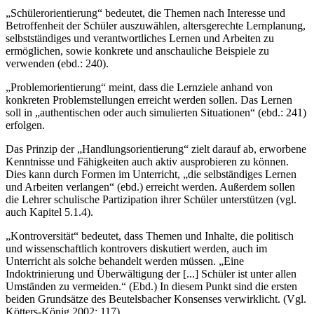
„Schülerorientierung“ bedeutet, die Themen nach Interesse und
Betroffenheit der Schüler auszuwählen, altersgerechte Lernplanung,
selbstständiges und verantwortliches Lernen und Arbeiten zu
ermöglichen, sowie konkrete und anschauliche Beispiele zu
verwenden (ebd.: 240).
„Problemorientierung“ meint, dass die Lernziele anhand von
konkreten Problemstellungen erreicht werden sollen. Das Lernen
soll in „authentischen oder auch simulierten Situationen“ (ebd.: 241)
erfolgen.
Das Prinzip der „Handlungsorientierung“ zielt darauf ab, erworbene
Kenntnisse und Fähigkeiten auch aktiv ausprobieren zu können.
Dies kann durch Formen im Unterricht, „die selbständiges Lernen
und Arbeiten verlangen“ (ebd.) erreicht werden. Außerdem sollen
die Lehrer schulische Partizipation ihrer Schüler unterstützen (vgl.
auch Kapitel 5.1.4).
„Kontroversität“ bedeutet, dass Themen und Inhalte, die politisch
und wissenschaftlich kontrovers diskutiert werden, auch im
Unterricht als solche behandelt werden müssen. „Eine
Indoktrinierung und Überwältigung der [...] Schüler ist unter allen
Umständen zu vermeiden.“ (Ebd.) In diesem Punkt sind die ersten
beiden Grundsätze des Beutelsbacher Konsenses verwirklicht. (Vgl.
Kötters-König 2002: 117)