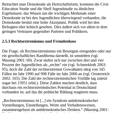
Betrachtet man Demokratie als Herrschaftsform, kommen die Civic
Education Studie und die Shell Jugendstudie zu ähnlichen
Ergebnissen: das Wissen um die wichtigen Merkmale einer
Demokratie ist bei den Jugendlichen überwiegend vorhanden, die
Demokratie besitzt eine hohe Akzeptanz. Politik wird bei den
Befragten eher kritisch gesehen. Dies äußert sich vor allem in dem
geringen Vertrauen gegenüber Parteien und Politikern.
2.5.3 Rechtsextremismus und Fremdenhass
Die Frage, ob Rechtsextremismus ein Besorgnis erregendes oder nur
ein gesellschaftliches Randthema darstellt, ist umstritten (vgl.
Massing 2001: 69). Zwar stufen sich nur zwischen drei und vier
Prozent der Jugendlichen als „rechts“ ein (vgl. Schneekloth 2003:
95), doch die Zahl der rechtsextremen Gewalttaten stieg von 345
Fällen im Jahr 1990 auf 998 Fälle im Jahr 2000 an (vgl. Oesterreich
2002: 165). Die Zahl der rechtsextremistischen Vorfälle lag zuletzt
sogar bei 15951 (ebd.). Diese Zahlen machen deutlich, dass
durchaus ein rechtsextremistisches Potential in Deutschland
vorhanden ist, auf das die politische Bildung reagieren muss.
„Rechtsextremismus ist [...] ein Syndrom antidemokratischer
Vorstellungen, Einstellungen, Werte und Verhaltensweisen,
zusammengefasst als antidemokratisches Denken.“ (Massing 2001: