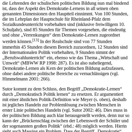
die Lehrenden der schulischen politischen Bildung nun mal bindend
ist, dass der Aspekt des Demokratie-Lernens in all seinen oben
genannten Dimensionen den Hauptteil einnimmt. Von 100 Stunden,
die im Lehrplan der Hauptschule für Rheinland-Pfalz dem
Sozialkundeunterricht vorbehalten sind (inklusive freiwilligem 10.
Schuljahr), sind 85 Stunden für Themen vorgesehen, die eindeutig
und ohne „Verrenkungen“ dem Demokratie-Lernen zugeordnet
[13]
werden können.
In der Realschule sind von 77 Stunden
immerhin 45 Stunden diesem Bereich zuzuordnen, 12 Stunden sind
der Internationalen Politik vorbehalten, 9 Stunden nimmt der
„Berufswahlunterricht“ ein, ebenso wie das Thema „Wirtschaft und
Umwelt“ (MBWW RP 1998: 287). Es ist also naheliegend,
Demokratie-Lernen als Kern der politischen Bildung aufzufassen,
ohne dabei andere politische Bereiche zu vernachlässigen (vgl.
Himmelmann 2001: 266).
Sutor kommt zu dem Schluss, den Begriff „Demokratie-Lernen“
durch „Demokratisch Politik lernen“ zu ersetzen. Er argumentiert
mit einer ähnlichen Politik-Definition wie Meyer (s. oben), deshalb
ist jegliches Handeln zur Problemlösung zwischen Menschen in
erster Linie politisches Handeln (vgl. Sutor 2002: 46). Dies muss in
der politischen Bildung auch klar herausgestellt werden, denn nur so
kann der „Brückenschlag zwischen der Lebenswelt der Schüler und
der sogenannten großen Politik“ (ebd.: 48) möglich werden. Hierin
sieht auch Massing ein Problem. Dass der Begriff „Demokratie“