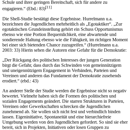
Schule und ihrer geringen Bereitschaft, sich für andere zu
[11]
engagieren.“ (Ebd.: 83)
Die Shell-Studie bestätigt diese Ergebnisse. Hurrelmann u.a.
bezeichnen die Jugendlichen mehrheitlich als „Egotaktiker“. „Zur
egotaktischen Grundeinstellung gehört ein Schuss Opportunismus
ebenso wie eine Portion Bequemlichkeit, eine abwartende und
sondierende Haltung ebenso wie die Fähigkeit, im richtigen Moment
bei einer sich bietenden Chance zuzugreifen.“ (Hurrelmann u.a.
2003: 33) Hierin sehen die Autoren eine Gefahr für die Demokratie:
„Der Rückgang des politischen Interesses der jungen Generation
birgt die Gefahr, dass durch das Schwinden von gemeinnützigem
und uneigennützigem Engagement in Verbänden, Parteien und
Vereinen und anderen das Fundament der Demokratie zusehends
erodiert.“ (ebd.: 43)
An anderer Stelle der Studie werden die Ergebnisse nicht so negativ
bewertet. Vielmehr haben sich die Formen des politischen und
sozialen Engagements geändert. Die starren Strukturen in Parteien,
Vereinen oder Gewerkschaften schrecken die Jugendlichen
zunehmend ab. Sie wollen sich nicht fest und verbindlich binden
lassen. Eigeninitiative, Spontaneität und eine hierarchiefreie
Umgebung werden von den Jugendlichen gefordert. So sind sie eher
bereit, sich in Projekten, Initiativen oder losen Gruppen zu