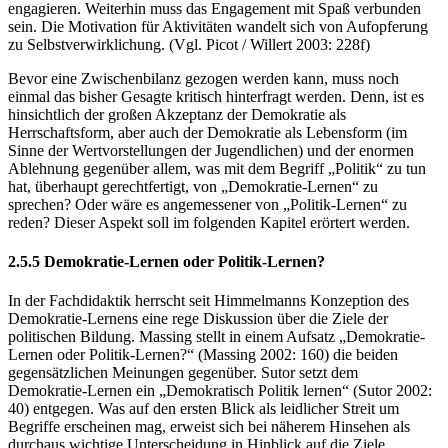
engagieren. Weiterhin muss das Engagement mit Spaß verbunden
sein. Die Motivation für Aktivitäten wandelt sich von Aufopferung
zu Selbstverwirklichung. (Vgl. Picot / Willert 2003: 228f)
Bevor eine Zwischenbilanz gezogen werden kann, muss noch
einmal das bisher Gesagte kritisch hinterfragt werden. Denn, ist es
hinsichtlich der großen Akzeptanz der Demokratie als
Herrschaftsform, aber auch der Demokratie als Lebensform (im
Sinne der Wertvorstellungen der Jugendlichen) und der enormen
Ablehnung gegenüber allem, was mit dem Begriff „Politik“ zu tun
hat, überhaupt gerechtfertigt, von „Demokratie-Lernen“ zu
sprechen? Oder wäre es angemessener von „Politik-Lernen“ zu
reden? Dieser Aspekt soll im folgenden Kapitel erörtert werden.
2.5.5 Demokratie-Lernen oder Politik-Lernen?
In der Fachdidaktik herrscht seit Himmelmanns Konzeption des
Demokratie-Lernens eine rege Diskussion über die Ziele der
politischen Bildung. Massing stellt in einem Aufsatz „Demokratie-
Lernen oder Politik-Lernen?“ (Massing 2002: 160) die beiden
gegensätzlichen Meinungen gegenüber. Sutor setzt dem
Demokratie-Lernen ein „Demokratisch Politik lernen“ (Sutor 2002:
40) entgegen. Was auf den ersten Blick als leidlicher Streit um
Begriffe erscheinen mag, erweist sich bei näherem Hinsehen als
durchaus wichtige Unterscheidung in Hinblick auf die Ziele