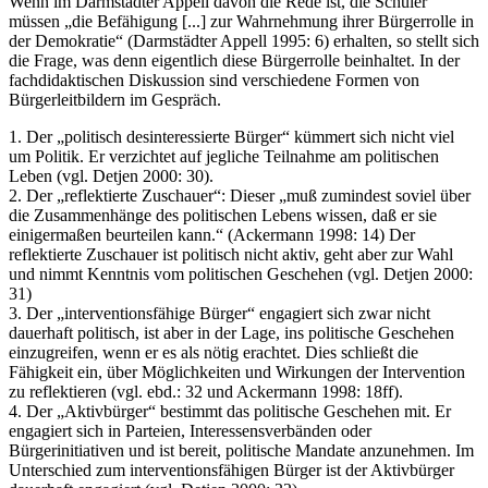
Wenn im Darmstädter Appell davon die Rede ist, die Schüler
müssen „die Befähigung [...] zur Wahrnehmung ihrer Bürgerrolle in
der Demokratie“ (Darmstädter Appell 1995: 6) erhalten, so stellt sich
die Frage, was denn eigentlich diese Bürgerrolle beinhaltet. In der
fachdidaktischen Diskussion sind verschiedene Formen von
Bürgerleitbildern im Gespräch.
1. Der „politisch desinteressierte Bürger“ kümmert sich nicht viel
um Politik. Er verzichtet auf jegliche Teilnahme am politischen
Leben (vgl. Detjen 2000: 30).
2. Der „reflektierte Zuschauer“: Dieser „muß zumindest soviel über
die Zusammenhänge des politischen Lebens wissen, daß er sie
einigermaßen beurteilen kann.“ (Ackermann 1998: 14) Der
reflektierte Zuschauer ist politisch nicht aktiv, geht aber zur Wahl
und nimmt Kenntnis vom politischen Geschehen (vgl. Detjen 2000:
31)
3. Der „interventionsfähige Bürger“ engagiert sich zwar nicht
dauerhaft politisch, ist aber in der Lage, ins politische Geschehen
einzugreifen, wenn er es als nötig erachtet. Dies schließt die
Fähigkeit ein, über Möglichkeiten und Wirkungen der Intervention
zu reflektieren (vgl. ebd.: 32 und Ackermann 1998: 18ff).
4. Der „Aktivbürger“ bestimmt das politische Geschehen mit. Er
engagiert sich in Parteien, Interessensverbänden oder
Bürgerinitiativen und ist bereit, politische Mandate anzunehmen. Im
Unterschied zum interventionsfähigen Bürger ist der Aktivbürger