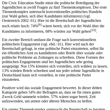
Die Civic Education Studie misst die politische Beteiligung der
Jugendlichen in zwölf Fragen zu fünf Themenkomplexen. Der erste
Themenkomplex untersucht konventionelles politisches Handeln
(zur Wahl gehen, sich über Kandidaten informieren) (vgl.
Oesterreich 2002: 61). Hier ist die Bereitschaft der Jugendlichen
[9]
noch relativ hoch: 74%
wären bereit, sich vor der Wahl über die
[10]
Kandidaten zu informieren, 68% würden zur Wahl gehen
.
Ein zweiter Bereich umfasst die Frage nach konventionellem
politischem Engagement (vgl. ebd.: 61). Hier wird nach der
Bereitschaft gefragt, in eine politische Partei einzutreten, selbst für
ein öffentliches Amt zu kandidieren oder Briefe über soziale oder
politische Probleme an Zeitungen zu schreiben. Diese Formen des
politischen Engagements sind bei Jugendlichen sehr gering
ausgeprägt. Nur 15% könnten sich vorstellen, sich wählen zu lassen,
13% würden Briefe schreiben und nur jeder zehnte Jugendliche in
Deutschland kann sich vorstellen, in eine politische Partei
einzutreten.
Positiver wird das soziale Engagement bewertet. In dieser dritten
Kategorie geben 54% der Befragten an, dass sie für einen guten
Zweck Geld sammeln würden. 57% wären sogar bereit, Zeit
aufzuwenden, um armen oder älteren Menschen zu helfen.
Ein vierter Themenkomplex untersucht die Bereitschaft zu legalem