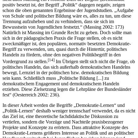
positiv besetzt ist, der Begriff „Politik“ dagegen negativ, zeigen
schon die oben genannten Ergebnisse der Jugendstudien. „Aufgabe
von Schule und politischer Bildung wäre es, alles zu tun, um diese
Trennung aufzuheben und zu verhindern, dass sie sich im
Bewusstsein von Jugendlichen festsetzt.“ (Massing 2002: 173)
Natürlich ist Massing im Grunde Recht zu geben. Doch sollte man
sich in der pädagogischen Praxis die Frage stellen, ob es nicht
zweckmäßiger ist, den populären, normativ besetzten Demokratie-
Begriff zu verwenden, um, quasi durch die Hintertür, politisches
Handeln zu fördern, ohne den negativen Politikbegriff in den
[14]
Vordergrund zu stellen.
Im Übrigen stellt sich nicht die Frage, ob
politisches Handeln, das sich außerhalb demokratischen Handelns
bewegt, Lernziel in der politischen bzw. demokratischen Bildung
sein kann. Schließlich muss „Politische Bildung [...] zu
demokratischem Engagement und demokratischem Handeln
erziehen. Diese Zielsetzung legen die Lehrpläne der Bundesländer
fest“ (Oesterreich 2002: 236).
In dieser Arbeit werden die Begriffe „Demokratie-Lernen“ und
„Politik-Lernen“ deshalb weniger trennscharf verwendet, da es nicht
das Ziel ist, eine theoretische fachdidaktische Diskussion zu
vertiefen, sondern die Vorzüge und Nachteile praxisbezogener
Projekte und Konzepte zu erörtern. Dass attraktive Konzepte des
Demokratie-Lernens größeres Interesse an Politik und an politischer