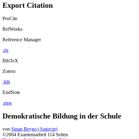
Export Citation
ProCite
RefWorks
Reference Manager
.ris
BibTeX
Zotero
.bib
EndNote
.enw
Demokratische Bildung in der Schule
von
Sinan Beygo (Autor:in)
©2004
Examensarbeit
114 Seiten