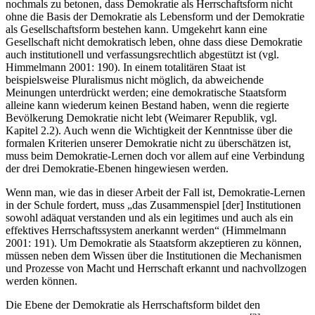
nochmals zu betonen, dass Demokratie als Herrschaftsform nicht
ohne die Basis der Demokratie als Lebensform und der Demokratie
als Gesellschaftsform bestehen kann. Umgekehrt kann eine
Gesellschaft nicht demokratisch leben, ohne dass diese Demokratie
auch institutionell und verfassungsrechtlich abgestützt ist (vgl.
Himmelmann 2001: 190). In einem totalitären Staat ist
beispielsweise Pluralismus nicht möglich, da abweichende
Meinungen unterdrückt werden; eine demokratische Staatsform
alleine kann wiederum keinen Bestand haben, wenn die regierte
Bevölkerung Demokratie nicht lebt (Weimarer Republik, vgl.
Kapitel 2.2). Auch wenn die Wichtigkeit der Kenntnisse über die
formalen Kriterien unserer Demokratie nicht zu überschätzen ist,
muss beim Demokratie-Lernen doch vor allem auf eine Verbindung
der drei Demokratie-Ebenen hingewiesen werden.
Wenn man, wie das in dieser Arbeit der Fall ist, Demokratie-Lernen
in der Schule fordert, muss „das Zusammenspiel [der] Institutionen
sowohl adäquat verstanden und als ein legitimes und auch als ein
effektives Herrschaftssystem anerkannt werden“ (Himmelmann
2001: 191). Um Demokratie als Staatsform akzeptieren zu können,
müssen neben dem Wissen über die Institutionen die Mechanismen
und Prozesse von Macht und Herrschaft erkannt und nachvollzogen
werden können.
Die Ebene der Demokratie als Herrschaftsform bildet den