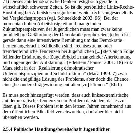
71) Dieses antidemokratische Denken festigt sich gerade in
wirtschaftlich schweren Zeiten. So ist die persönliche Links-Rechts-
Einstufung bei Arbeitslosen signifikant weiter rechts angesiedelt als
bei Vergleichsgruppen (vgl. Schneekloth 2003: 96). Bei der
momentan hohen Arbeitslosigkeit und mangelnden
Zukunftsperspektiven der Jugendlichen muss man zwar keine
unmittelbare Gefährdung der Demokratie prophezeien, jedoch ist
gerade dann eine intensivierte Bemühung um das Demokratie-
Lernen angebracht. Schließlich sind „rechtsextreme oder
fremdenfeindliche Tendenzen bei Jugendlichen [...] stets auch Folge
fehlender Erfahrung der Zugehörigkeit, mangelnder Anerkennung
und ungenügender Aufklärung.“ (Edelstein / Fauser 2001: 18) Fritz
Marz sieht in der „Realisierung demokratischer
Unterrichtsprinzipien und Schulstrukturen“ (Marz 1999: 7) zwar
nicht die endgültige Lösung des Problems, aber doch die Chance,
eine „besondere Prägewirkung entfalten [zu] können.“ (Ebd.)
Es muss noch hinzugefügt werden, dass auch linksextremistische
antidemokratische Tendenzen ein Problem darstellen, das es zu
lösen gilt. Dieses Problem ist in den letzten Jahren zunehmend aus
dem öffentlichen Blickfeld verschwunden, darf aber hier nicht
übersehen werden.
2.5.4 Politische Handlungsbereitschaft Jugendlicher