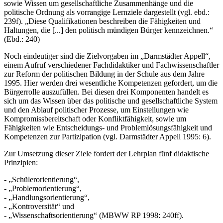
sowie Wissen um gesellschaftliche Zusammenhänge und die
politische Ordnung als vorrangige Lernziele dargestellt (vgl. ebd.:
239f). „Diese Qualifikationen beschreiben die Fähigkeiten und
Haltungen, die [...] den politisch mündigen Bürger kennzeichnen.“
(Ebd.: 240)
Noch eindeutiger sind die Zielvorgaben im „Darmstädter Appell“,
einem Aufruf verschiedener Fachdidaktiker und Fachwissenschaftler
zur Reform der politischen Bildung in der Schule aus dem Jahre
1995. Hier werden drei wesentliche Kompetenzen gefordert, um die
Bürgerrolle auszufüllen. Bei diesen drei Komponenten handelt es
sich um das Wissen über das politische und gesellschaftliche System
und den Ablauf politischer Prozesse, um Einstellungen wie
Kompromissbereitschaft oder Konfliktfähigkeit, sowie um
Fähigkeiten wie Entscheidungs- und Problemlösungsfähigkeit und
Kompetenzen zur Partizipation (vgl. Darmstädter Appell 1995: 6).
Zur Umsetzung dieser Ziele fordert der Lehrplan fünf didaktische
Prinzipien:
- „Schülerorientierung“,
- „Problemorientierung“,
- „Handlungsorientierung“,
- „Kontroversität“ und
- „Wissenschaftsorientierung“ (MBWW RP 1998: 240ff).