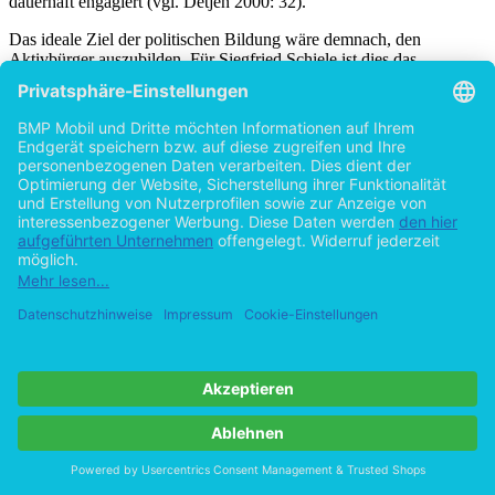
dauerhaft engagiert (vgl. Detjen 2000: 32).
Das ideale Ziel der politischen Bildung wäre demnach, den
Aktivbürger auszubilden. Für Siegfried Schiele ist dies das
Maximalziel, das aber schwer zu erreichen ist. „Das realistische Ziel,
das wir im Auge behalten sollten, ist der interventionsfähige
Bürger.“ (Schiele 1998: 5) Auch Detjen stimmt dem zu, er hält
allerdings auch die Zielmarke des reflektierten Zuschauers für eine
erhebliche Leistung, denn „ihr Erreichen [bedeutet] viel Arbeit“
(Detjen 2000: 34).
In den dargestellten Bürgerleitbildern ist bisher vermehrt von
Kompetenzen und Einstellungen die Rede gewesen, die Bereiche
der Demokratie als Gesellschaftsform oder der Demokratie als
Herrschaftsform betreffen. Dies bedeutet keinesfalls, die Sphäre des
sozialen Lernens oder der Entwicklung zur Ich-Kompetenz zu
vernachlässigen. Sie ist vielmehr Voraussetzung für eine
Entwicklung des Gemeinsinns bzw. der Fähigkeit, zu intervenieren.
Jakob Schissler und Gerhard Preyer bezeichnen das Konzept der
Bürgergesellschaft als „ideologisch und elitär“ (Schissler / Preyer
2000: 82). Es besteht die Gefahr, die genannten Kategorien
hierarchisch zu betrachten und zu bewerten. Die Kategorien müssen
„entidealisiert, enthierarchisiert und ihres elitären Charakters
entkleidet – sozusagen demokratisiert werden.“ (Ebd.) Es ist daher
zu beachten, dass das idealisierte Bürgerleitbild keine Ausgrenzung