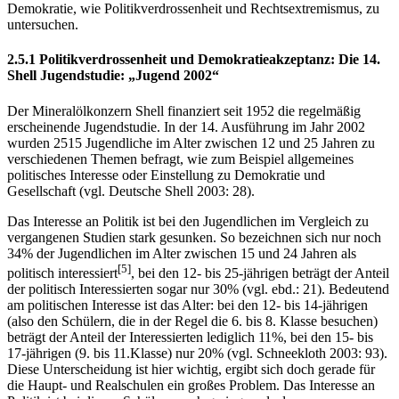
Demokratie, wie Politikverdrossenheit und Rechtsextremismus, zu
untersuchen.
2.5.1 Politikverdrossenheit und Demokratieakzeptanz: Die 14.
Shell Jugendstudie: „Jugend 2002“
Der Mineralölkonzern Shell finanziert seit 1952 die regelmäßig
erscheinende Jugendstudie. In der 14. Ausführung im Jahr 2002
wurden 2515 Jugendliche im Alter zwischen 12 und 25 Jahren zu
verschiedenen Themen befragt, wie zum Beispiel allgemeines
politisches Interesse oder Einstellung zu Demokratie und
Gesellschaft (vgl. Deutsche Shell 2003: 28).
Das Interesse an Politik ist bei den Jugendlichen im Vergleich zu
vergangenen Studien stark gesunken. So bezeichnen sich nur noch
34% der Jugendlichen im Alter zwischen 15 und 24 Jahren als
[5]
politisch interessiert
, bei den 12- bis 25-jährigen beträgt der Anteil
der politisch Interessierten sogar nur 30% (vgl. ebd.: 21). Bedeutend
am politischen Interesse ist das Alter: bei den 12- bis 14-jährigen
(also den Schülern, die in der Regel die 6. bis 8. Klasse besuchen)
beträgt der Anteil der Interessierten lediglich 11%, bei den 15- bis
17-jährigen (9. bis 11.Klasse) nur 20% (vgl. Schneekloth 2003: 93).
Diese Unterscheidung ist hier wichtig, ergibt sich doch gerade für
die Haupt- und Realschulen ein großes Problem. Das Interesse an