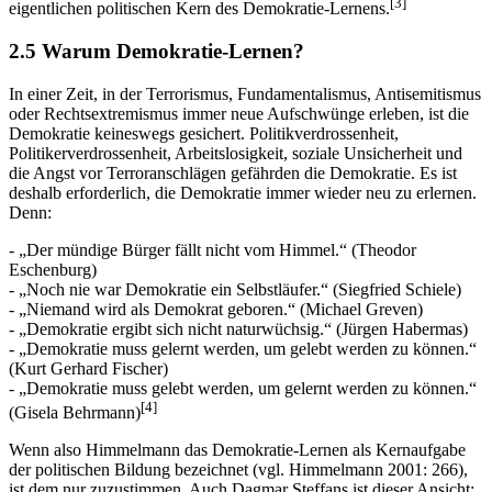
[3]
eigentlichen politischen Kern des Demokratie-Lernens.
2.5 Warum Demokratie-Lernen?
In einer Zeit, in der Terrorismus, Fundamentalismus, Antisemitismus
oder Rechtsextremismus immer neue Aufschwünge erleben, ist die
Demokratie keineswegs gesichert. Politikverdrossenheit,
Politikerverdrossenheit, Arbeitslosigkeit, soziale Unsicherheit und
die Angst vor Terroranschlägen gefährden die Demokratie. Es ist
deshalb erforderlich, die Demokratie immer wieder neu zu erlernen.
Denn:
- „Der mündige Bürger fällt nicht vom Himmel.“ (Theodor
Eschenburg)
- „Noch nie war Demokratie ein Selbstläufer.“ (Siegfried Schiele)
- „Niemand wird als Demokrat geboren.“ (Michael Greven)
- „Demokratie ergibt sich nicht naturwüchsig.“ (Jürgen Habermas)
- „Demokratie muss gelernt werden, um gelebt werden zu können.“
(Kurt Gerhard Fischer)
- „Demokratie muss gelebt werden, um gelernt werden zu können.“
[4]
(Gisela Behrmann)
Wenn also Himmelmann das Demokratie-Lernen als Kernaufgabe
der politischen Bildung bezeichnet (vgl. Himmelmann 2001: 266),
ist dem nur zuzustimmen. Auch Dagmar Steffans ist dieser Ansicht: