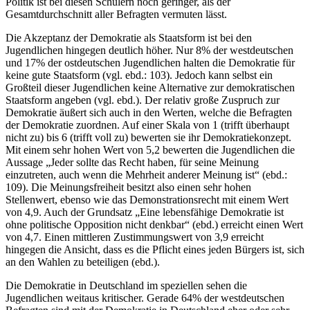
Politik ist bei diesen Schülern noch geringer, als der
Gesamtdurchschnitt aller Befragten vermuten lässt.
Die Akzeptanz der Demokratie als Staatsform ist bei den
Jugendlichen hingegen deutlich höher. Nur 8% der westdeutschen
und 17% der ostdeutschen Jugendlichen halten die Demokratie für
keine gute Staatsform (vgl. ebd.: 103). Jedoch kann selbst ein
Großteil dieser Jugendlichen keine Alternative zur demokratischen
Staatsform angeben (vgl. ebd.). Der relativ große Zuspruch zur
Demokratie äußert sich auch in den Werten, welche die Befragten
der Demokratie zuordnen. Auf einer Skala von 1 (trifft überhaupt
nicht zu) bis 6 (trifft voll zu) bewerten sie ihr Demokratiekonzept.
Mit einem sehr hohen Wert von 5,2 bewerten die Jugendlichen die
Aussage „Jeder sollte das Recht haben, für seine Meinung
einzutreten, auch wenn die Mehrheit anderer Meinung ist“ (ebd.:
109). Die Meinungsfreiheit besitzt also einen sehr hohen
Stellenwert, ebenso wie das Demonstrationsrecht mit einem Wert
von 4,9. Auch der Grundsatz „Eine lebensfähige Demokratie ist
ohne politische Opposition nicht denkbar“ (ebd.) erreicht einen Wert
von 4,7. Einen mittleren Zustimmungswert von 3,9 erreicht
hingegen die Ansicht, dass es die Pflicht eines jeden Bürgers ist, sich
an den Wahlen zu beteiligen (ebd.).
Die Demokratie in Deutschland im speziellen sehen die
Jugendlichen weitaus kritischer. Gerade 64% der westdeutschen