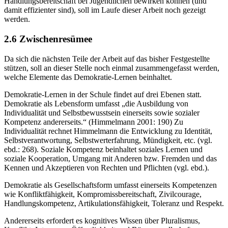
Handlungsbereitschaft bei Jugendlichen bewirken können (und
damit effizienter sind), soll im Laufe dieser Arbeit noch gezeigt
werden.
2.6 Zwischenresümee
Da sich die nächsten Teile der Arbeit auf das bisher Festgestellte
stützen, soll an dieser Stelle noch einmal zusammengefasst werden,
welche Elemente das Demokratie-Lernen beinhaltet.
Demokratie-Lernen in der Schule findet auf drei Ebenen statt.
Demokratie als Lebensform umfasst „die Ausbildung von
Individualität und Selbstbewusstsein einerseits sowie sozialer
Kompetenz andererseits.“ (Himmelmann 2001: 190) Zu
Individualität rechnet Himmelmann die Entwicklung zu Identität,
Selbstverantwortung, Selbstwerterfahrung, Mündigkeit, etc. (vgl.
ebd.: 268). Soziale Kompetenz beinhaltet soziales Lernen und
soziale Kooperation, Umgang mit Anderen bzw. Fremden und das
Kennen und Akzeptieren von Rechten und Pflichten (vgl. ebd.).
Demokratie als Gesellschaftsform umfasst einerseits Kompetenzen
wie Konfliktfähigkeit, Kompromissbereitschaft, Zivilcourage,
Handlungskompetenz, Artikulationsfähigkeit, Toleranz und Respekt.
Andererseits erfordert es kognitives Wissen über Pluralismus,