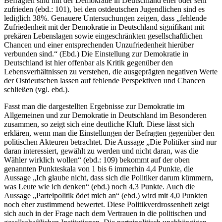
Befragten sind mit der Demokratie in Deutschland eher oder sehr
zufrieden (ebd.: 101), bei den ostdeutschen Jugendlichen sind es
lediglich 38%. Genauere Untersuchungen zeigen, dass „fehlende
Zufriedenheit mit der Demokratie in Deutschland signifikant mit
prekären Lebenslagen sowie eingeschränkten gesellschaftlichen
Chancen und einer entsprechenden Unzufriedenheit hierüber
verbunden sind.“ (Ebd.) Die Einstellung zur Demokratie in
Deutschland ist hier offenbar als Kritik gegenüber den
Lebensverhältnissen zu verstehen, die ausgeprägten negativen Werte
der Ostdeutschen lassen auf fehlende Perspektiven und Chancen
schließen (vgl. ebd.).
Fasst man die dargestellten Ergebnisse zur Demokratie im
Allgemeinen und zur Demokratie in Deutschland im Besonderen
zusammen, so zeigt sich eine deutliche Kluft. Diese lässt sich
erklären, wenn man die Einstellungen der Befragten gegenüber den
politischen Akteuren betrachtet. Die Aussage „Die Politiker sind nur
daran interessiert, gewählt zu werden und nicht daran, was die
Wähler wirklich wollen“ (ebd.: 109) bekommt auf der oben
genannten Punkteskala von 1 bis 6 immerhin 4,4 Punkte, die
Aussage „Ich glaube nicht, dass sich die Politiker darum kümmern,
was Leute wie ich denken“ (ebd.) noch 4,3 Punkte. Auch die
Aussage „Parteipolitik ödet mich an“ (ebd.) wird mit 4,0 Punkten
noch eher zustimmend bewertet. Diese Politikverdrossenheit zeigt
sich auch in der Frage nach dem Vertrauen in die politischen und