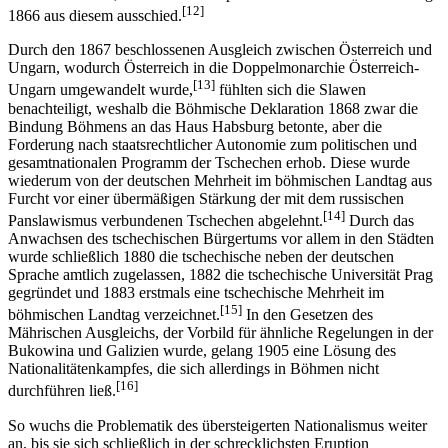
[12]
1866 aus diesem ausschied.
Durch den 1867 beschlossenen Ausgleich zwischen Österreich und
Ungarn, wodurch Österreich in die Doppelmonarchie Österreich-
[13]
Ungarn umgewandelt wurde,
fühlten sich die Slawen
benachteiligt, weshalb die Böhmische Deklaration 1868 zwar die
Bindung Böhmens an das Haus Habsburg betonte, aber die
Forderung nach staatsrechtlicher Autonomie zum politischen und
gesamtnationalen Programm der Tschechen erhob. Diese wurde
wiederum von der deutschen Mehrheit im böhmischen Landtag aus
Furcht vor einer übermäßigen Stärkung der mit dem russischen
[14]
Panslawismus verbundenen Tschechen abgelehnt.
Durch das
Anwachsen des tschechischen Bürgertums vor allem in den Städten
wurde schließlich 1880 die tschechische neben der deutschen
Sprache amtlich zugelassen, 1882 die tschechische Universität Prag
gegründet und 1883 erstmals eine tschechische Mehrheit im
[15]
böhmischen Landtag verzeichnet.
In den Gesetzen des
Mährischen Ausgleichs, der Vorbild für ähnliche Regelungen in der
Bukowina und Galizien wurde, gelang 1905 eine Lösung des
Nationalitätenkampfes, die sich allerdings in Böhmen nicht
[16]
durchführen ließ.
So wuchs die Problematik des übersteigerten Nationalismus weiter
an, bis sie sich schließlich in der schrecklichsten Eruption