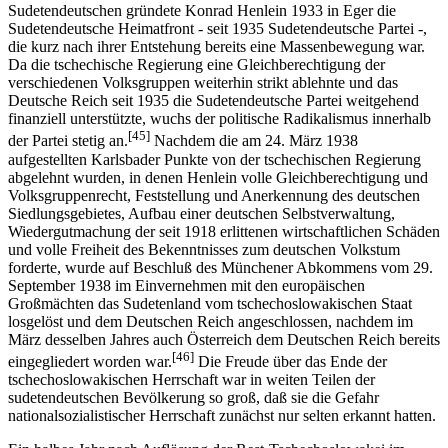
Sudetendeutschen gründete Konrad Henlein 1933 in Eger die
Sudetendeutsche Heimatfront - seit 1935 Sudetendeutsche Partei -,
die kurz nach ihrer Entstehung bereits eine Massenbewegung war.
Da die tschechische Regierung eine Gleichberechtigung der
verschiedenen Volksgruppen weiterhin strikt ablehnte und das
Deutsche Reich seit 1935 die Sudetendeutsche Partei weitgehend
finanziell unterstützte, wuchs der politische Radikalismus innerhalb
[45]
der Partei stetig an.
Nachdem die am 24. März 1938
aufgestellten Karlsbader Punkte von der tschechischen Regierung
abgelehnt wurden, in denen Henlein volle Gleichberechtigung und
Volksgruppenrecht, Feststellung und Anerkennung des deutschen
Siedlungsgebietes, Aufbau einer deutschen Selbstverwaltung,
Wiedergutmachung der seit 1918 erlittenen wirtschaftlichen Schäden
und volle Freiheit des Bekenntnisses zum deutschen Volkstum
forderte, wurde auf Beschluß des Münchener Abkommens vom 29.
September 1938 im Einvernehmen mit den europäischen
Großmächten das Sudetenland vom tschechoslowakischen Staat
losgelöst und dem Deutschen Reich angeschlossen, nachdem im
März desselben Jahres auch Österreich dem Deutschen Reich bereits
[46]
eingegliedert worden war.
Die Freude über das Ende der
tschechoslowakischen Herrschaft war in weiten Teilen der
sudetendeutschen Bevölkerung so groß, daß sie die Gefahr
nationalsozialistischer Herrschaft zunächst nur selten erkannt hatten.