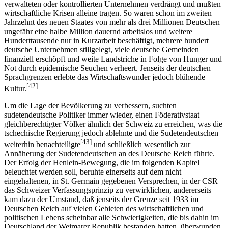
verwalteten oder kontrollierten Unternehmen verdrängt und mußten
wirtschaftliche Krisen alleine tragen. So waren schon im zweiten
Jahrzehnt des neuen Staates von mehr als drei Millionen Deutschen
ungefähr eine halbe Million dauernd arbeitslos und weitere
Hunderttausende nur in Kurzarbeit beschäftigt, mehrere hundert
deutsche Unternehmen stillgelegt, viele deutsche Gemeinden
finanziell erschöpft und weite Landstriche in Folge von Hunger und
Not durch epidemische Seuchen verheert. Jenseits der deutschen
Sprachgrenzen erlebte das Wirtschaftswunder jedoch blühende
[42]
Kultur.
Um die Lage der Bevölkerung zu verbessern, suchten
sudetendeutsche Politiker immer wieder, einen Föderativstaat
gleichberechtigter Völker ähnlich der Schweiz zu erreichen, was die
tschechische Regierung jedoch ablehnte und die Sudetendeutschen
[43]
weiterhin benachteiligte
und schließlich wesentlich zur
Annäherung der Sudetendeutschen an des Deutsche Reich führte.
Der Erfolg der Henlein-Bewegung, die im folgenden Kapitel
beleuchtet werden soll, beruhte einerseits auf dem nicht
eingehaltenen, in St. Germain gegebenen Versprechen, in der CSR
das Schweizer Verfassungsprinzip zu verwirklichen, andererseits
kam dazu der Umstand, daß jenseits der Grenze seit 1933 im
Deutschen Reich auf vielen Gebieten des wirtschaftlichen und
politischen Lebens scheinbar alle Schwierigkeiten, die bis dahin im
Deutschland der Weimarer Republik bestanden hatten, überwunden