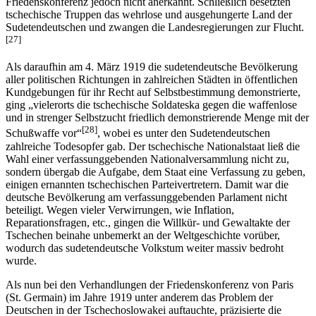
Friedenskonferenz jedoch nicht anerkannt. Schließlich besetzten
tschechische Truppen das wehrlose und ausgehungerte Land der
Sudetendeutschen und zwangen die Landesregierungen zur Flucht.
[27]
Als daraufhin am 4. März 1919 die sudetendeutsche Bevölkerung
aller politischen Richtungen in zahlreichen Städten in öffentlichen
Kundgebungen für ihr Recht auf Selbstbestimmung demonstrierte,
ging „vielerorts die tschechische Soldateska gegen die waffenlose
und in strenger Selbstzucht friedlich demonstrierende Menge mit der
[28]
Schußwaffe vor“
, wobei es unter den Sudetendeutschen
zahlreiche Todesopfer gab. Der tschechische Nationalstaat ließ die
Wahl einer verfassunggebenden Nationalversammlung nicht zu,
sondern übergab die Aufgabe, dem Staat eine Verfassung zu geben,
einigen ernannten tschechischen Parteivertretern. Damit war die
deutsche Bevölkerung am verfassunggebenden Parlament nicht
beteiligt. Wegen vieler Verwirrungen, wie Inflation,
Reparationsfragen, etc., gingen die Willkür- und Gewaltakte der
Tschechen beinahe unbemerkt an der Weltgeschichte vorüber,
wodurch das sudetendeutsche Volkstum weiter massiv bedroht
wurde.
Als nun bei den Verhandlungen der Friedenskonferenz von Paris
(St. Germain) im Jahre 1919 unter anderem das Problem der
Deutschen in der Tschechoslowakei auftauchte, präzisierte die