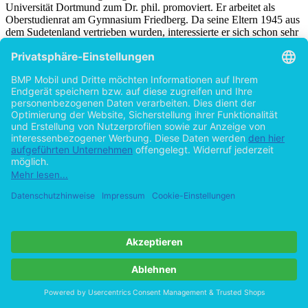
Universität Dortmund zum Dr. phil. promoviert. Er arbeitet als
Oberstudienrat am Gymnasium Friedberg. Da seine Eltern 1945 aus
dem Sudetenland vertrieben wurden, interessierte er sich schon sehr
früh für Hintergründe, Fakten und Zusammenhänge der
Vertreibung. Etliche Besuche in tschechischen Archiven und
Gespräche mit zahlreichen Zeitzeugen vertieften seine Kenntnisse.
Hilfe/FAQ
Impressum
Datenschutz
AGB
Vertrag widerrufen
Zur Desktop-Version
Copyright ©Imprint in der Bedey & Thoms Media GmbH
powered
by
Open Publishing
Zurück