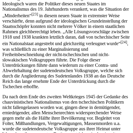
Ideologisch waren die Politiker dieses neuen Staates im
Nationalismus des 19. Jahrhunderts verankert, was die Situation der
[23]
„Minderheiten“
in diesem neuen Staate in extremster Weise
verschärfte, denn aufgrund der ideologischen Grundeinstellung der
Staatsschöpfer konnten nicht mehrere Völker in einem staatlichen
Rahmen gleichberechtigt leben. „Alle Lösungsvorschläge zwischen
1918 und 1938 krankten letztlich daran, daß von tschechischer Seite
[24]
ein Nationalstaat angestrebt und gleichzeitig verleugnet wurde“
,
was schließlich zu einer Marginalisierung und
Freiheitsbeschneidung der nicht-tschechischen und nicht-
slowakischen Volksgruppen führte. Die Folge dieser
Unterdrückungen führte dann wiederum zu einer Contra- und
Abwehrhaltung der sudetendeutschen Volksgruppe, welche sich
durch die Angliederung des Sudetenlandes 1938 an das Deutsche
Reich das lange ersehnte Ende der Unterdrückung durch die
Tschechen erhoffte.
Da nach dem Ende des zweiten Weltkrieges 1945 der Gedanke des
chauvinistischen Nationalismus von den tschechischen Politikern
nicht fallengelassen worden war, gingen diese in demütigender,
erniedrigender, allen Menschenrechten widersprechender Weise
gegen mehr als die Hälfte ihrer Bevölkerung vor. Begleitet von
Folter, Mißhandlungen, Vergewaltigungen, Massenmorden u.a.
wurde die sudetendeutsche Volksgruppe aus ihrer Heimat unter