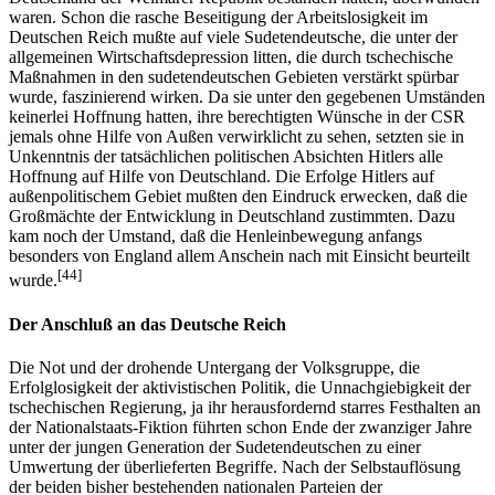
waren. Schon die rasche Beseitigung der Arbeitslosigkeit im
Deutschen Reich mußte auf viele Sudetendeutsche, die unter der
allgemeinen Wirtschaftsdepression litten, die durch tschechische
Maßnahmen in den sudetendeutschen Gebieten verstärkt spürbar
wurde, faszinierend wirken. Da sie unter den gegebenen Umständen
keinerlei Hoffnung hatten, ihre berechtigten Wünsche in der CSR
jemals ohne Hilfe von Außen verwirklicht zu sehen, setzten sie in
Unkenntnis der tatsächlichen politischen Absichten Hitlers alle
Hoffnung auf Hilfe von Deutschland. Die Erfolge Hitlers auf
außenpolitischem Gebiet mußten den Eindruck erwecken, daß die
Großmächte der Entwicklung in Deutschland zustimmten. Dazu
kam noch der Umstand, daß die Henleinbewegung anfangs
besonders von England allem Anschein nach mit Einsicht beurteilt
[44]
wurde.
Der Anschluß an das Deutsche Reich
Die Not und der drohende Untergang der Volksgruppe, die
Erfolglosigkeit der aktivistischen Politik, die Unnachgiebigkeit der
tschechischen Regierung, ja ihr herausfordernd starres Festhalten an
der Nationalstaats-Fiktion führten schon Ende der zwanziger Jahre
unter der jungen Generation der Sudetendeutschen zu einer
Umwertung der überlieferten Begriffe. Nach der Selbstauflösung
der beiden bisher bestehenden nationalen Parteien der