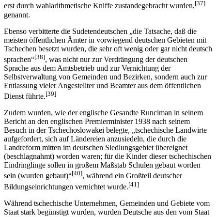
[37]
erst durch wahlarithmetische Kniffe zustandegebracht wurden,
genannt.
Ebenso verbitterte die Sudetendeutschen „die Tatsache, daß die
meisten öffentlichen Ämter in vorwiegend deutschen Gebieten mit
Tschechen besetzt wurden, die sehr oft wenig oder gar nicht deutsch
[38]
sprachen“
, was nicht nur zur Verdrängung der deutschen
Sprache aus dem Amtsbetrieb und zur Vernichtung der
Selbstverwaltung von Gemeinden und Bezirken, sondern auch zur
Entlassung vieler Angestellter und Beamter aus dem öffentlichen
[39]
Dienst führte.
Zudem wurden, wie der englische Gesandte Runciman in seinem
Bericht an den englischen Premierminister 1938 nach seinem
Besuch in der Tschechoslowakei belegte, „tschechische Landwirte
aufgefordert, sich auf Ländereien anzusiedeln, die durch die
Landreform mitten im deutschen Siedlungsgebiet übereignet
(beschlagnahmt) worden waren; für die Kinder dieser tschechischen
Eindringlinge sollen in großem Maßstab Schulen gebaut worden
[40]
sein (wurden gebaut)“
, während ein Großteil deutscher
[41]
Bildungseinrichtungen vernichtet wurde.
Während tschechische Unternehmen, Gemeinden und Gebiete vom
Staat stark begünstigt wurden, wurden Deutsche aus den vom Staat