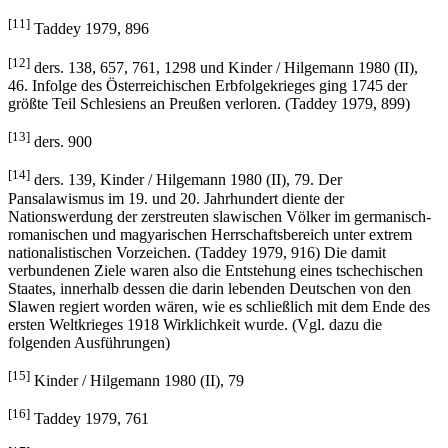
[11]
Taddey 1979, 896
[12]
ders. 138, 657, 761, 1298 und Kinder / Hilgemann 1980 (II),
46. Infolge des Österreichischen Erbfolgekrieges ging 1745 der
größte Teil Schlesiens an Preußen verloren. (Taddey 1979, 899)
[13]
ders. 900
[14]
ders. 139, Kinder / Hilgemann 1980 (II), 79. Der
Pansalawismus im 19. und 20. Jahrhundert diente der
Nationswerdung der zerstreuten slawischen Völker im germanisch-
romanischen und magyarischen Herrschaftsbereich unter extrem
nationalistischen Vorzeichen. (Taddey 1979, 916) Die damit
verbundenen Ziele waren also die Entstehung eines tschechischen
Staates, innerhalb dessen die darin lebenden Deutschen von den
Slawen regiert worden wären, wie es schließlich mit dem Ende des
ersten Weltkrieges 1918 Wirklichkeit wurde. (Vgl. dazu die
folgenden Ausführungen)
[15]
Kinder / Hilgemann 1980 (II), 79
[16]
Taddey 1979, 761