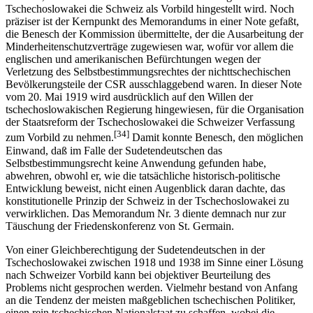
Tschechoslowakei die Schweiz als Vorbild hingestellt wird. Noch
präziser ist der Kernpunkt des Memorandums in einer Note gefaßt,
die Benesch der Kommission übermittelte, der die Ausarbeitung der
Minderheitenschutzverträge zugewiesen war, wofür vor allem die
englischen und amerikanischen Befürchtungen wegen der
Verletzung des Selbstbestimmungsrechtes der nichttschechischen
Bevölkerungsteile der CSR ausschlaggebend waren. In dieser Note
vom 20. Mai 1919 wird ausdrücklich auf den Willen der
tschechoslowakischen Regierung hingewiesen, für die Organisation
der Staatsreform der Tschechoslowakei die Schweizer Verfassung
[34]
zum Vorbild zu nehmen.
Damit konnte Benesch, den möglichen
Einwand, daß im Falle der Sudetendeutschen das
Selbstbestimmungsrecht keine Anwendung gefunden habe,
abwehren, obwohl er, wie die tatsächliche historisch-politische
Entwicklung beweist, nicht einen Augenblick daran dachte, das
konstitutionelle Prinzip der Schweiz in der Tschechoslowakei zu
verwirklichen. Das Memorandum Nr. 3 diente demnach nur zur
Täuschung der Friedenskonferenz von St. Germain.
Von einer Gleichberechtigung der Sudetendeutschen in der
Tschechoslowakei zwischen 1918 und 1938 im Sinne einer Lösung
nach Schweizer Vorbild kann bei objektiver Beurteilung des
Problems nicht gesprochen werden. Vielmehr bestand von Anfang
an die Tendenz der meisten maßgeblichen tschechischen Politiker,
einen rein tschechischen Nationalstaat zu schaffen, wobei die