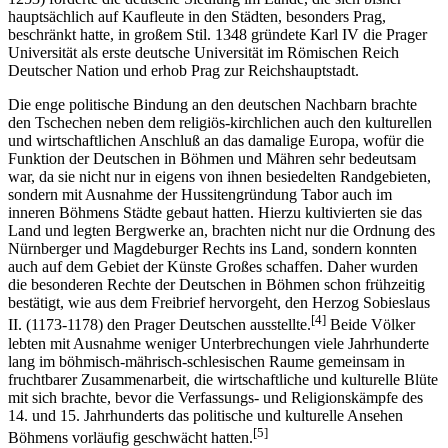
hauptsächlich auf Kaufleute in den Städten, besonders Prag,
beschränkt hatte, in großem Stil. 1348 gründete Karl IV die Prager
Universität als erste deutsche Universität im Römischen Reich
Deutscher Nation und erhob Prag zur Reichshauptstadt.
Die enge politische Bindung an den deutschen Nachbarn brachte
den Tschechen neben dem religiös-kirchlichen auch den kulturellen
und wirtschaftlichen Anschluß an das damalige Europa, wofür die
Funktion der Deutschen in Böhmen und Mähren sehr bedeutsam
war, da sie nicht nur in eigens von ihnen besiedelten Randgebieten,
sondern mit Ausnahme der Hussitengründung Tabor auch im
inneren Böhmens Städte gebaut hatten. Hierzu kultivierten sie das
Land und legten Bergwerke an, brachten nicht nur die Ordnung des
Nürnberger und Magdeburger Rechts ins Land, sondern konnten
auch auf dem Gebiet der Künste Großes schaffen. Daher wurden
die besonderen Rechte der Deutschen in Böhmen schon frühzeitig
bestätigt, wie aus dem Freibrief hervorgeht, den Herzog Sobieslaus
[4]
II. (1173-1178) den Prager Deutschen ausstellte.
Beide Völker
lebten mit Ausnahme weniger Unterbrechungen viele Jahrhunderte
lang im böhmisch-mährisch-schlesischen Raume gemeinsam in
fruchtbarer Zusammenarbeit, die wirtschaftliche und kulturelle Blüte
mit sich brachte, bevor die Verfassungs- und Religionskämpfe des
14. und 15. Jahrhunderts das politische und kulturelle Ansehen
[5]
Böhmens vorläufig geschwächt hatten.