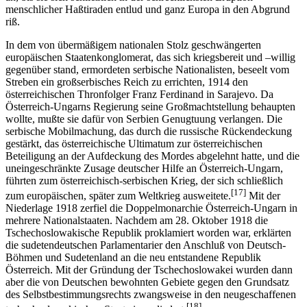
menschlicher Haßtiraden entlud und ganz Europa in den Abgrund
riß.
In dem von übermäßigem nationalen Stolz geschwängerten
europäischen Staatenkonglomerat, das sich kriegsbereit und –willig
gegenüber stand, ermordeten serbische Nationalisten, beseelt vom
Streben ein großserbisches Reich zu errichten, 1914 den
österreichischen Thronfolger Franz Ferdinand in Sarajevo. Da
Österreich-Ungarns Regierung seine Großmachtstellung behaupten
wollte, mußte sie dafür von Serbien Genugtuung verlangen. Die
serbische Mobilmachung, das durch die russische Rückendeckung
gestärkt, das österreichische Ultimatum zur österreichischen
Beteiligung an der Aufdeckung des Mordes abgelehnt hatte, und die
uneingeschränkte Zusage deutscher Hilfe an Österreich-Ungarn,
führten zum österreichisch-serbischen Krieg, der sich schließlich
[17]
zum europäischen, später zum Weltkrieg ausweitete.
Mit der
Niederlage 1918 zerfiel die Doppelmonarchie Österreich-Ungarn in
mehrere Nationalstaaten. Nachdem am 28. Oktober 1918 die
Tschechoslowakische Republik proklamiert worden war, erklärten
die sudetendeutschen Parlamentarier den Anschluß von Deutsch-
Böhmen und Sudetenland an die neu entstandene Republik
Österreich. Mit der Gründung der Tschechoslowakei wurden dann
aber die von Deutschen bewohnten Gebiete gegen den Grundsatz
des Selbstbestimmungsrechts zwangsweise in den neugeschaffenen
[18]