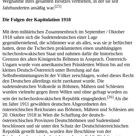
Wegnahme ihres gesamten Besitzes vertrieben, in der sie seit
[25]
Jahrhunderten ansäßig war.
Die Folgen der Kapitulation 1918
Mit dem militärischen Zusammenbruch im September / Oktober
1918 sahen sich die Sudetendeutschen einer Lage
gegenüberstehend, die schlimmer war als alles, was sie je befürchtet
hatten, denn die Tschechen proklamierten einen unabhängigen
tschechoslowakischen Staat und nahmen dafür die historischen
Grenzen des alten Königreichs Böhmen in Anspruch. Österreich-
Ungarn wurde vom amerikanischen Präsidenten Wilson bis auf ein
kleines Deutsch-Österreich unter Berufung auf das
Selbstbestimmungsrecht der Völker zerschlagen, wobei dieses Recht
den Deutschen allerdings nicht zuerkannt wurde. Die
sudetendeutschen Volksteile in Böhmen, Mähren und Schlesien
wurden vielmehr gegen ihren Willen und ohne gefragt worden zu
[26]
sein der tschechoslowakischen Republik eingegliedert.
Als die
im Jahre 1911 gewählten deutschen Abgeordneten des
österreichischen Reichsrates aus Böhmen, Mähren und Schlesien am
20. Oktober 1918 in Wien die Schaffung der deutsch-
österreichischen Provinzen Deutschböhmen und Sudetenland
beschlossen und sie unter den Schutz der Deutschösterreichischen
Republik gestellt hatten, wurden ihre Beschlüsse von der