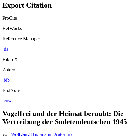
Export Citation
ProCite
RefWorks
Reference Manager
.ris
BibTeX
Zotero
.bib
EndNote
.enw
Vogelfrei und der Heimat beraubt: Die
Vertreibung der Sudetendeutschen 1945
von
Wolfgang Hippmann (Autor:in)