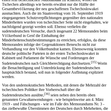
Tschechen allerdings wie bereits erwähnt nur die Hälfte der
Gesamtbevö1kerung der neu geschaffenen Tschechoslowakei
ausmachten. Auch die im Staatsvertrag vom 16. September 1919
eingegangenen Schutzverpflichtungen gegenüber den nationalen
Minderheiten wurden von tschechischer Seite nicht eingehalten, wie
nachfolgend gezeigt werden soll. Ebenso verliefen die
sudetendeutschen Versuche, durch insgesamt 22 Memoranden beim
Vö1kerbund in Genf die Einhaltung der
Minderheitenschutzbestimmungen zu erreichen, erfolglos, da diese
Memoranden infolge der Gegenaktionen Beneschs nicht zur
Verhandlung vor den Völkerbundrat kamen. Ebensowenig konnten
deutsche politische Parteien in der ersten Tschechoslowakei in
Kabinett und Parlament die Wünsche und Forderungen der
[35]
Sudetendeutschen nach Gleichberechtigung durchsetzen.
Worin
die Benachteiligung und Unterdrückung der Sudetendeutschen
hauptsächlich bestand, soll nun in folgender Auflistung expliziert
werden.
Von den undemokratischen Methoden, mit denen die Mehrzahl der
tschechischen Politiker ihre Vorherrschaft über die
[36]
Sudetendeutschen ausübte,
seien neben den bereits oben
genannten Gewaltanwendungen - wie beispielsweise am 4. März
1919 - und Fälschungen - wie im Falle des Memorandums Nr. 3 -
das zielbewußte Überstimmen der Deutschen durch Mehrheiten, die