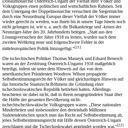
Donaumonarchie Österreich-Ungarn der Vielfalt ihrer Völker und
Volksgruppen einen politischen und wirtschaftlichen Rahmen. Seit
dem Untergang der Doppelmonarchie versuchten die Siegermächte
durch eine Neuordnung Europas dieser Vielfalt der Völker immer
wieder gerecht zu werden, was ihnen bis in unsere Tage hinein noch
nicht gelungen ist, wie u. a. auch die Balkankriege und -krisen der
Neunziger-Jahre des 20. Jahrhunderts belegen. „Statt aus den
Lösungsversuchen der Jahre 1918 zu lernen, wurden nach dem
zweiten Weltkrieg neue und folgenschwere Fehler in der
[21]
mitteleuropäischen Politik hinzugefügt.“
Die tschechischen Politiker Thomas Masaryk und Eduard Benesch
waren an der Zerstörung Österreich-Ungarns 1918 maßgeblich
beteiligt, indem sie unter dem Hinweis auf das von dem
amerikanischen Präsidenten Woodrow Wilson propagierte
Selbstbestimmungsrecht der Völker und gleichzeitigen Hinweis auf
das historische Staatsrecht Böhmens die Gründung einer
tschechoslowakischen Republik betrieben hatten. Allerdings
beachteten sie dabei nicht, daß in ihrem neugegründeten Staat über
die Hälfte der gesamten Bevölkerung nicht-
tschechische/slowakische Volksgruppen waren. „Diese nationalen
Minderheiten und insbesondere den dreieinhalb Millionen
Sudetendeutschen sprach man das Recht auf Selbstbestimmung ab,
jenes Selbstbestimmungsrecht mit Hilfe dessen Österreich-Ungarn
[22]
zerschlagen und die Tschechoslowakei gegründet worden war.“