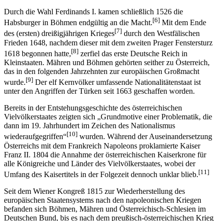
Durch die Wahl Ferdinands I. kamen schließlich 1526 die
[6]
Habsburger in Böhmen endgültig an die Macht.
Mit dem Ende
[7]
des (ersten) dreißigjährigen Krieges
durch den Westfälischen
Frieden 1648, nachdem dieser mit dem zweiten Prager Fenstersturz
[8]
1618 begonnen hatte,
zerfiel das erste Deutsche Reich in
Kleinstaaten. Mähren und Böhmen gehörten seither zu Österreich,
das in den folgenden Jahrzehnten zur europäischen Großmacht
[9]
wurde.
Der elf Kernvölker umfassende Nationalitätenstaat ist
unter den Angriffen der Türken seit 1663 geschaffen worden.
Bereits in der Entstehungsgeschichte des österreichischen
Vielvölkerstaates zeigten sich „Grundmotive einer Problematik, die
dann im 19. Jahrhundert im Zeichen des Nationalismus
[10]
wiederaufgegriffen“
wurden. Während der Auseinandersetzung
Österreichs mit dem Frankreich Napoleons proklamierte Kaiser
Franz II. 1804 die Annahme der österreichischen Kaiserkrone für
alle Königreiche und Länder des Vielvölkerstaates, wobei der
[11]
Umfang des Kaisertitels in der Folgezeit dennoch unklar blieb.
Seit dem Wiener Kongreß 1815 zur Wiederherstellung des
europäischen Staatensystems nach den napoleonischen Kriegen
befanden sich Böhmen, Mähren und Österreichisch-Schlesien im
Deutschen Bund, bis es nach dem preußisch-österreichischen Krieg