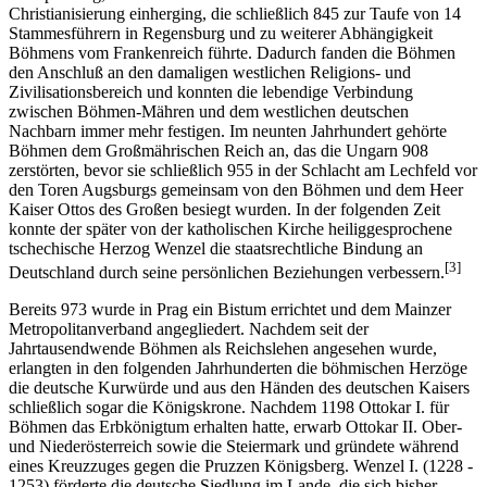
Christianisierung einherging, die schließlich 845 zur Taufe von 14
Stammesführern in Regensburg und zu weiterer Abhängigkeit
Böhmens vom Frankenreich führte. Dadurch fanden die Böhmen
den Anschluß an den damaligen westlichen Religions- und
Zivilisationsbereich und konnten die lebendige Verbindung
zwischen Böhmen-Mähren und dem westlichen deutschen
Nachbarn immer mehr festigen. Im neunten Jahrhundert gehörte
Böhmen dem Großmährischen Reich an, das die Ungarn 908
zerstörten, bevor sie schließlich 955 in der Schlacht am Lechfeld vor
den Toren Augsburgs gemeinsam von den Böhmen und dem Heer
Kaiser Ottos des Großen besiegt wurden. In der folgenden Zeit
konnte der später von der katholischen Kirche heiliggesprochene
tschechische Herzog Wenzel die staatsrechtliche Bindung an
[3]
Deutschland durch seine persönlichen Beziehungen verbessern.
Bereits 973 wurde in Prag ein Bistum errichtet und dem Mainzer
Metropolitanverband angegliedert. Nachdem seit der
Jahrtausendwende Böhmen als Reichslehen angesehen wurde,
erlangten in den folgenden Jahrhunderten die böhmischen Herzöge
die deutsche Kurwürde und aus den Händen des deutschen Kaisers
schließlich sogar die Königskrone. Nachdem 1198 Ottokar I. für
Böhmen das Erbkönigtum erhalten hatte, erwarb Ottokar II. Ober-
und Niederösterreich sowie die Steiermark und gründete während
eines Kreuzzuges gegen die Pruzzen Königsberg. Wenzel I. (1228 -
1253) förderte die deutsche Siedlung im Lande, die sich bisher