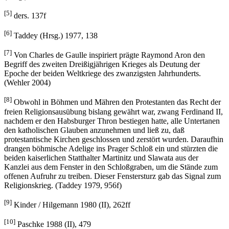
[5]
ders. 137f
[6]
Taddey (Hrsg.) 1977, 138
[7]
Von Charles de Gaulle inspiriert prägte Raymond Aron den
Begriff des zweiten Dreißigjährigen Krieges als Deutung der
Epoche der beiden Weltkriege des zwanzigsten Jahrhunderts.
(Wehler 2004)
[8]
Obwohl in Böhmen und Mähren den Protestanten das Recht der
freien Religionsausübung bislang gewährt war, zwang Ferdinand II,
nachdem er den Habsburger Thron bestiegen hatte, alle Untertanen
den katholischen Glauben anzunehmen und ließ zu, daß
protestantische Kirchen geschlossen und zerstört wurden. Daraufhin
drangen böhmische Adelige ins Prager Schloß ein und stürzten die
beiden kaiserlichen Statthalter Martinitz und Slawata aus der
Kanzlei aus dem Fenster in den Schloßgraben, um die Stände zum
offenen Aufruhr zu treiben. Dieser Fenstersturz gab das Signal zum
Religionskrieg. (Taddey 1979, 956f)
[9]
Kinder / Hilgemann 1980 (II), 262ff
[10]
Paschke 1988 (II), 479