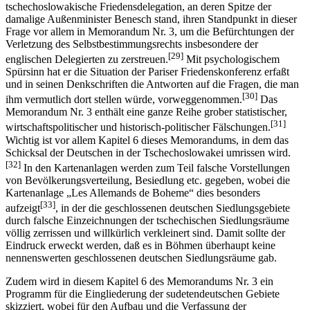
tschechoslowakische Friedensdelegation, an deren Spitze der
damalige Außenminister Benesch stand, ihren Standpunkt in dieser
Frage vor allem in Memorandum Nr. 3, um die Befürchtungen der
Verletzung des Selbstbestimmungsrechts insbesondere der
[29]
englischen Delegierten zu zerstreuen.
Mit psychologischem
Spürsinn hat er die Situation der Pariser Friedenskonferenz erfaßt
und in seinen Denkschriften die Antworten auf die Fragen, die man
[30]
ihm vermutlich dort stellen würde, vorweggenommen.
Das
Memorandum Nr. 3 enthält eine ganze Reihe grober statistischer,
[31]
wirtschaftspolitischer und historisch-politischer Fälschungen.
Wichtig ist vor allem Kapitel 6 dieses Memorandums, in dem das
Schicksal der Deutschen in der Tschechoslowakei umrissen wird.
[32]
In den Kartenanlagen werden zum Teil falsche Vorstellungen
von Bevölkerungsverteilung, Besiedlung etc. gegeben, wobei die
Kartenanlage „Les Allemands de Boheme“ dies besonders
[33]
aufzeigt
, in der die geschlossenen deutschen Siedlungsgebiete
durch falsche Einzeichnungen der tschechischen Siedlungsräume
völlig zerrissen und willkürlich verkleinert sind. Damit sollte der
Eindruck erweckt werden, daß es in Böhmen überhaupt keine
nennenswerten geschlossenen deutschen Siedlungsräume gab.
Zudem wird in diesem Kapitel 6 des Memorandums Nr. 3 ein
Programm für die Eingliederung der sudetendeutschen Gebiete
skizziert, wobei für den Aufbau und die Verfassung der