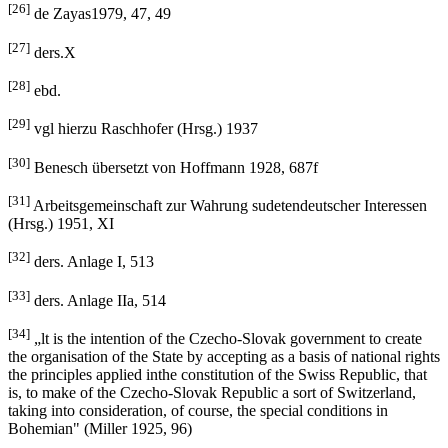
[26]
de Zayas1979, 47, 49
[27]
ders.X
[28]
ebd.
[29]
vgl hierzu Raschhofer (Hrsg.) 1937
[30]
Benesch übersetzt von Hoffmann 1928, 687f
[31]
Arbeitsgemeinschaft zur Wahrung sudetendeutscher Interessen
(Hrsg.) 1951, XI
[32]
ders. Anlage I, 513
[33]
ders. Anlage IIa, 514
[34]
„lt is the intention of the Czecho-Slovak government to create
the organisation of the State by accepting as a basis of national rights
the principles applied inthe constitution of the Swiss Republic, that
is, to make of the Czecho-Slovak Republic a sort of Switzerland,
taking into consideration, of course, the special conditions in
Bohemian" (Miller 1925, 96)