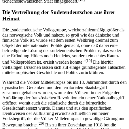
tschechoslowakischen Staat eingegliedert.
Die Vertreibung der Sudetendeutschen aus ihrer
Heimat
Die „sudetendeutsche Volksgruppe, welche zahlenmäßig größer als
das norwegische Volk und nahezu so groß wie das dänische und
finnische Volk ist, wurde seit dem ersten Weltkrieg dreimal zum
Objekt der internationalen Politik gemacht, ohne daß dabei eine
befriedigende Lösung des sudetendeutschen Problems, das weder
eine Erfindung Hitlers noch Henleins, sondern ein echtes Raum-
[19]
und Volksproblem ist, erzielt werden konnte.“
Die hierfür
vielfältigen Ursachen lassen sich auf einige grundlegende Tatsachen
mitteleuropäischer Geschichte und Politik zurückführen.
Während die Völker Mitteleuropas bis ins 18. Jahrhundert durch den
dynastischen Gedanken und den territorialen Staatsbegriff
zusammengehalten wurden, wurde den Völkern in der Folge der
Aufklärung der französischen Revolution ein neuer Nationalbegriff
eröffnet, womit auch die ständische durch die bürgerliche
Gesellschaft ersetzt wurde. Daraus und aus den spezifischen
Denkweisen der Aufklärung erwuchs schließlich ein neuer
Volksbegriff, der die Völker Mitteleuropas in gewaltige Gärung und
[20]
Bewegung brachte.
Bis zu ihrer Zerschlagung 1918 bot die