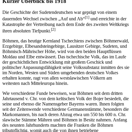
Kurzer Überblick bis 1918
Die Geschichte der Sudetendeutschen war geprägt von einem
[1]
dauernden Wechsel zwischen „Auf und Ab“
und erreichte in der
Katastrophe der Vertreibung nach dem Ende des zweiten Weltkriegs
[2]
ihren absoluten Tiefpunkt.
Böhmen, das heutige Kernland Tschechiens zwischen Böhmerwald,
Erzgebirge, Elbesandsteingebirge, Lausitzer Gebirge, Sudeten, und
Böhmisch-Mährischer Höhe, wird von den beiden Hauptflüssen
Moldau und Elbe entwässert. Das tschechische Volk, das im Laufe
der geschichtlichen Entwicklung mit großem Geschick und
politischer Anpassungsfähigkeit seine Volkssubstanz inmitten des sie
im Norden, Westen und Süden umgebenden deutschen Volkes
erhalten konnte, ragt von allen westslawischen Völkern am
weitesten nach Mitteleuropa hinein.
Wie verschiedene Funde beweisen, war Böhmen seit dem dritten
Jahrtausend v. Chr. von dem keltischen Volk der Bojer besiedelt, die
seine und ebenso die Namensgeber Bayerns waren. Ihnen folgten
seit der Zeitenwende verschiedene Germanenstämme, besonders die
Markomannen, bis nach deren Abzug etwa um 550 bis 600 n. Chr.
slawische Stämme Mähren und Böhmen in Besitz nahmen. Anfang
des neunten Jahrhunderts machten die Franken die Böhmen
tributpflichtig, womit auch die von ihnen betriebene