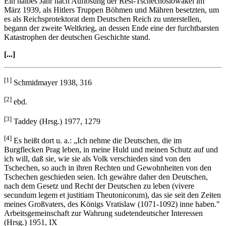
Ein halbes Jahr nach Auflösung der Rest-Tschechoslowakei im
März 1939, als Hitlers Truppen Böhmen und Mähren besetzten, um
es als Reichsprotektorat dem Deutschen Reich zu unterstellen,
begann der zweite Weltkrieg, an dessen Ende eine der furchtbarsten
Katastrophen der deutschen Geschichte stand.
[...]
[1]
Schmidmayer 1938, 316
[2]
ebd.
[3]
Taddey (Hrsg.) 1977, 1279
[4]
Es heißt dort u. a.: „Ich nehme die Deutschen, die im
Burgflecken Prag leben, in meine Huld und meinen Schutz auf und
ich will, daß sie, wie sie als Volk verschieden sind von den
Tschechen, so auch in ihren Rechten und Gewohnheiten von den
Tschechen geschieden seien. Ich gewähre daher den Deutschen,
nach dem Gesetz und Recht der Deutschen zu leben (vivere
secundum legem et justitiam Theutonicorum), das sie seit den Zeiten
meines Großvaters, des Königs Vratislaw (1071-1092) inne haben."
Arbeitsgemeinschaft zur Wahrung sudetendeutscher Interessen
(Hrsg.) 1951, IX