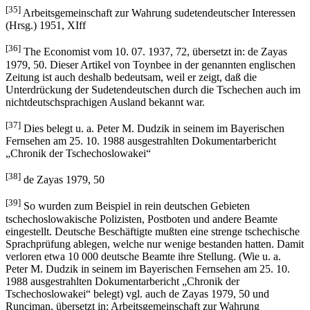
[35]
Arbeitsgemeinschaft zur Wahrung sudetendeutscher Interessen
(Hrsg.) 1951, XIff
[36]
The Economist vom 10. 07. 1937, 72, übersetzt in: de Zayas
1979, 50. Dieser Artikel von Toynbee in der genannten englischen
Zeitung ist auch deshalb bedeutsam, weil er zeigt, daß die
Unterdrückung der Sudetendeutschen durch die Tschechen auch im
nichtdeutschsprachigen Ausland bekannt war.
[37]
Dies belegt u. a. Peter M. Dudzik in seinem im Bayerischen
Fernsehen am 25. 10. 1988 ausgestrahlten Dokumentarbericht
„Chronik der Tschechoslowakei“
[38]
de Zayas 1979, 50
[39]
So wurden zum Beispiel in rein deutschen Gebieten
tschechoslowakische Polizisten, Postboten und andere Beamte
eingestellt. Deutsche Beschäftigte mußten eine strenge tschechische
Sprachprüfung ablegen, welche nur wenige bestanden hatten. Damit
verloren etwa 10 000 deutsche Beamte ihre Stellung. (Wie u. a.
Peter M. Dudzik in seinem im Bayerischen Fernsehen am 25. 10.
1988 ausgestrahlten Dokumentarbericht „Chronik der
Tschechoslowakei“ belegt) vgl. auch de Zayas 1979, 50 und
Runciman, übersetzt in: Arbeitsgemeinschaft zur Wahrung