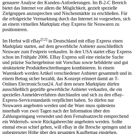
bietet das Internet vor allem die Möglichkeit, gezielt spezielle
Zielgruppen anzusprechen und Nischenmärkte zu erschließen. Für
die erfolgreiche Vermarktung durch das Internet ist vorgesehen, sich
an einem virtuellen Marktplatz ebay Express für Neuwaren zu
positionieren.
[12]
Im Herbst will eBay
in Deutschland mit eBay Express einen
Marktplatz starten, auf dem gewerbliche Anbieter ausschließlich
Neuware zum Festpreis verkaufen. In den USA startet eBay Express
schon im Frühjahr 2006. EBay Express soll eine einfache Suche
und präzise Suchergebnisse mit Vorschau sowie bebilderte und gut
strukturierte Produktbeschreibungen kombinieren. In einem
Warenkorb werden Artikel verschiedener Anbieter gesammelt und in
einem Betrag sicher bezahlt, das Konzept erinnert damit an T-
Onlines ElectronicScout24. Auf dem neuen Marktplatz dürfen
ausschließlich geprüfte gewerbliche Anbieter verkaufen, die ein
spezielles Anmeldeverfahren durchlaufen und sich zu den eBay-
Express-Servicestandards verpflichtet haben. So dürfen nur
Neuwaren angeboten werden und die Ware muss spätestens
innerhalb von zwei Tagen nach der Information über den
Zahlungseingang versendet und dem Fernabsatzrecht entsprechend
ein Widerrufs- sowie Rückgaberechte angeboten werden. Sollte
einmal etwas schief gehen, will eBay in die Bresche springen und in
unbegrenzter Höhe über den gesamten Kaufbetrag einstehen.