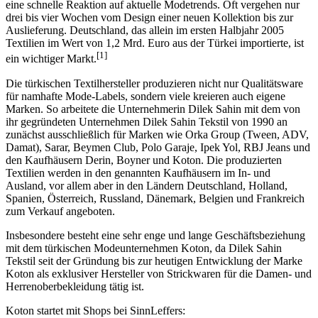
drei bis vier Wochen vom Design einer neuen Kollektion bis zur
Auslieferung. Deutschland, das allein im ersten Halbjahr 2005
Textilien im Wert von 1,2 Mrd. Euro aus der Türkei importierte, ist
[1]
ein wichtiger Markt.
Die türkischen Textilhersteller produzieren nicht nur Qualitätsware
für namhafte Mode-Labels, sondern viele kreieren auch eigene
Marken. So arbeitete die Unternehmerin Dilek Sahin mit dem von
ihr gegründeten Unternehmen Dilek Sahin Tekstil von 1990 an
zunächst ausschließlich für Marken wie Orka Group (Tween, ADV,
Damat), Sarar, Beymen Club, Polo Garaje, Ipek Yol, RBJ Jeans und
den Kaufhäusern Derin, Boyner und Koton. Die produzierten
Textilien werden in den genannten Kaufhäusern im In- und
Ausland, vor allem aber in den Ländern Deutschland, Holland,
Spanien, Österreich, Russland, Dänemark, Belgien und Frankreich
zum Verkauf angeboten.
Insbesondere besteht eine sehr enge und lange Geschäftsbeziehung
mit dem türkischen Modeunternehmen Koton, da Dilek Sahin
Tekstil seit der Gründung bis zur heutigen Entwicklung der Marke
Koton als exklusiver Hersteller von Strickwaren für die Damen- und
Herrenoberbekleidung tätig ist.
Koton startet mit Shops bei SinnLeffers: