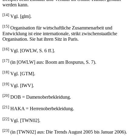
[14]
Vgl. [glm].
[15]
Organisation für wirtschaftliche Zusammenarbeit und
Entwicklung ist eine internationale, strikt zwischenstaatliche
Organisation. Sie hat ihren Sitz in Paris.
[16]
Vgl. [OWLW, S. 6 ff.].
[17]
(in [OWLW] aus: Boom am Bospurus, S. 7).
[18]
Vgl. [GTM].
[19]
Vgl. [IWV].
[20]
DOB = Damenoberbekleidung.
[21]
HAKA = Herrenoberbekleidung.
[22]
Vgl. [TWN02].
[23]
(in [TWN02] aus: Die Trends August 2005 bis Januar 2006).