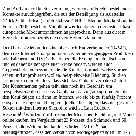
Zum Aufbau der Handelsvertretung werden auf bereits bestehende
Kontakte zurückgegriffen, die aus der Beteiligung als Aussteller
[4]
(Dilek Sahin Tekstil) auf der Messe CNR
Istanbul Moda Show im
Februar 2006 bestehen. Vor allem werden dabei in der ersten Phase
europäische Modeunternehmen angesprochen. Denn aus diesem
Bereich kommen bereits die ersten Referenzkunden.
Denkbar als Zielkunden sind aber auch Endverbraucher (B-2-C),
denn das Internet-Shopping boomt. Aber neben gängigen Produkten
wie Büchern und DVDs, bei denen die Exemplare identisch sind
und es daher keiner speziellen Probe bedarf, werden auch
Gegenstände interessanter, die die Kunden normalerweise vorher
sehen und anprobieren wollen, beispielsweise Kleidung. Studien
kommen zu dem Schluss, dass sich das Einkaufsverhalten ändert.
Die Konsumenten gehen teilweise noch ins Geschäft, um
beispielsweise den Dolce & Gabbana - Anzug anzuprobieren, aber
den Kauf tätigen sie dann im Internet, wo sie bis zu fünfzig Prozent
einsparen. Einige unabhängige Quellen bestätigen, dass der gesamte
Sektor mit dem Internet Shopping wächst. Laut Ledbury
[5]
Research
würden fünf Prozent der Menschen Kleidung und Mode
online kaufen, im Vergleich mit 23 Prozent, die Schmuck und 58
[6]
Prozent, die Wein online kaufen würden. IMRG
hat
herausgefunden, dass der Verkauf von Modegegenständen um 475
[7]
Prozent gegenüber dem Vorjahr gesteigert werden konnte.