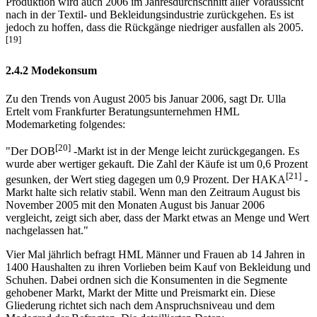
nach in der Textil- und Bekleidungsindustrie zurückgehen. Es ist
jedoch zu hoffen, dass die Rückgänge niedriger ausfallen als 2005.
[19]
2.4.2 Modekonsum
Zu den Trends von August 2005 bis Januar 2006, sagt Dr. Ulla
Ertelt vom Frankfurter Beratungsunternehmen HML
Modemarketing folgendes:
[20]
"Der DOB
-Markt ist in der Menge leicht zurückgegangen. Es
wurde aber wertiger gekauft. Die Zahl der Käufe ist um 0,6 Prozent
[21]
gesunken, der Wert stieg dagegen um 0,9 Prozent. Der HAKA
-
Markt halte sich relativ stabil. Wenn man den Zeitraum August bis
November 2005 mit den Monaten August bis Januar 2006
vergleicht, zeigt sich aber, dass der Markt etwas an Menge und Wert
nachgelassen hat."
Vier Mal jährlich befragt HML Männer und Frauen ab 14 Jahren in
1400 Haushalten zu ihren Vorlieben beim Kauf von Bekleidung und
Schuhen. Dabei ordnen sich die Konsumenten in die Segmente
gehobener Markt, Markt der Mitte und Preismarkt ein. Diese
Gliederung richtet sich nach dem Anspruchsniveau und dem
Modegrad der Befragten. Die detaillierten Daten: