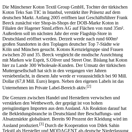
Die Münchener Koton Textil Group GmbH, Tochter der türkischen
Koton Teks San TIC in Istanbul, verstärkt ihre Präsenz auf dem
deutschen Markt. Anfang 2005 eröffnen laut Geschäftsführer Frank
Beeck zunächst vier Shop-in-Shops der DOB-Marke Koton in
Filialen der Hagener SinnLeffers AG auf Flächen von rund 35m².
Außerdem soll im nächsten Jahr der erste Flagship-Store in
Deutschland eröffnet werden. Derzeit werde nach rund 600m²
großen Standorten in den Toplagen deutscher Top 7-Städte wie
Köln und München gesucht. Kotons Kernzielgruppe sind Frauen
zwischen 20 und 35. Beeck vergleicht die modische Ausrichtung
mit Marken wie Esprit, S.Oliver und Street One. Bislang hat Koton
hier zu Lande 300 Wholesale-Kunden. Der Umsatz der türkischen
Muttergesellschaft hat sich in den vergangen vier Jahren
versiebenfacht, in diesem Jahr werde er voraussichtlich bei 90 Mill.
Dollar (67,8 Mill. Euro) liegen. Neben den eigenen Labels ist das
[2]
Unternehmen im Private Label-Bereich aktiv.
Die Grenzen zwischen Handel und Herstellern verwischen und
verstärken den Wettbewerb, der geprägt ist von hohen
preisgünstigen Importen aus dem Ausland. Als Reaktion darauf hat
die Bekleidungsbranche in Deutschland ihre Beschaffungs- und
Absatzmärkte globalisiert. Bereits 90 Prozent der Kleidung wird im
[3]
Ausland produziert.
Durch die Kooperation von Dilek Sahin
Tekstil als Hersteller und MODAGENT als deutsche Niederlassung
wird strategisch ein wichtiger Standort in Deutschland erschlossen.