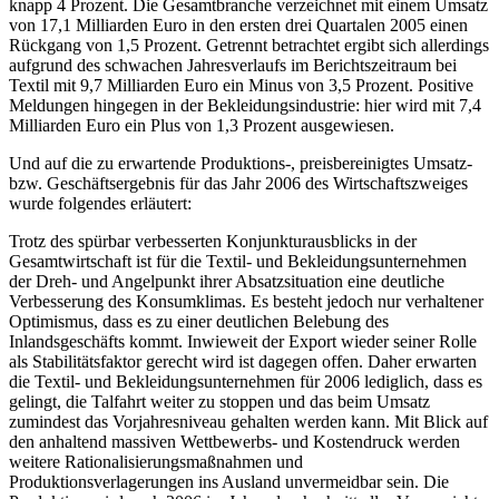
von 17,1 Milliarden Euro in den ersten drei Quartalen 2005 einen
Rückgang von 1,5 Prozent. Getrennt betrachtet ergibt sich allerdings
aufgrund des schwachen Jahresverlaufs im Berichtszeitraum bei
Textil mit 9,7 Milliarden Euro ein Minus von 3,5 Prozent. Positive
Meldungen hingegen in der Bekleidungsindustrie: hier wird mit 7,4
Milliarden Euro ein Plus von 1,3 Prozent ausgewiesen.
Und auf die zu erwartende Produktions-, preisbereinigtes Umsatz-
bzw. Geschäftsergebnis für das Jahr 2006 des Wirtschaftszweiges
wurde folgendes erläutert:
Trotz des spürbar verbesserten Konjunkturausblicks in der
Gesamtwirtschaft ist für die Textil- und Bekleidungsunternehmen
der Dreh- und Angelpunkt ihrer Absatzsituation eine deutliche
Verbesserung des Konsumklimas. Es besteht jedoch nur verhaltener
Optimismus, dass es zu einer deutlichen Belebung des
Inlandsgeschäfts kommt. Inwieweit der Export wieder seiner Rolle
als Stabilitätsfaktor gerecht wird ist dagegen offen. Daher erwarten
die Textil- und Bekleidungsunternehmen für 2006 lediglich, dass es
gelingt, die Talfahrt weiter zu stoppen und das beim Umsatz
zumindest das Vorjahresniveau gehalten werden kann. Mit Blick auf
den anhaltend massiven Wettbewerbs- und Kostendruck werden
weitere Rationalisierungsmaßnahmen und
Produktionsverlagerungen ins Ausland unvermeidbar sein. Die
Produktion wird auch 2006 im Jahresdurchschnitt aller Voraussicht