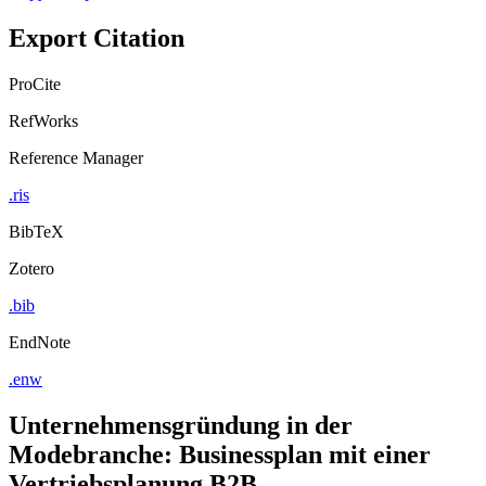
Export Citation
ProCite
RefWorks
Reference Manager
.ris
BibTeX
Zotero
.bib
EndNote
.enw
Unternehmensgründung in der
Modebranche: Businessplan mit einer
Vertriebsplanung B2B