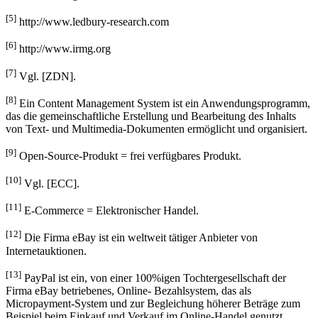
[5]
http://www.ledbury-research.com
[6]
http://www.irmg.org
[7]
Vgl. [ZDN].
[8]
Ein Content Management System ist ein Anwendungsprogramm,
das die gemeinschaftliche Erstellung und Bearbeitung des Inhalts
von Text- und Multimedia-Dokumenten ermöglicht und organisiert.
[9]
Open-Source-Produkt = frei verfügbares Produkt.
[10]
Vgl. [ECC].
[11]
E-Commerce = Elektronischer Handel.
[12]
Die Firma eBay ist ein weltweit tätiger Anbieter von
Internetauktionen.
[13]
PayPal ist ein, von einer 100%igen Tochtergesellschaft der
Firma eBay betriebenes, Online- Bezahlsystem, das als
Micropayment-System und zur Begleichung höherer Beträge zum
Beispiel beim Einkauf und Verkauf im Online-Handel genutzt
werden kann.