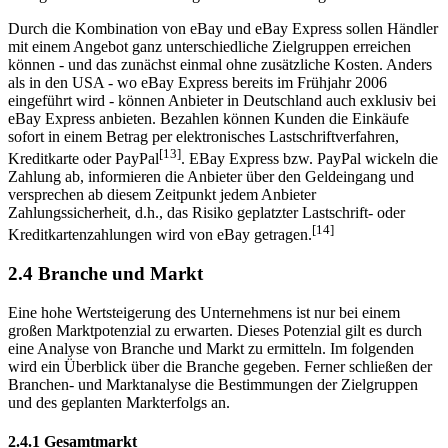
Durch die Kombination von eBay und eBay Express sollen Händler
mit einem Angebot ganz unterschiedliche Zielgruppen erreichen
können - und das zunächst einmal ohne zusätzliche Kosten. Anders
als in den USA - wo eBay Express bereits im Frühjahr 2006
eingeführt wird - können Anbieter in Deutschland auch exklusiv bei
eBay Express anbieten. Bezahlen können Kunden die Einkäufe
sofort in einem Betrag per elektronisches Lastschriftverfahren,
[13]
Kreditkarte oder PayPal
. EBay Express bzw. PayPal wickeln die
Zahlung ab, informieren die Anbieter über den Geldeingang und
versprechen ab diesem Zeitpunkt jedem Anbieter
Zahlungssicherheit, d.h., das Risiko geplatzter Lastschrift- oder
[14]
Kreditkartenzahlungen wird von eBay getragen.
2.4 Branche und Markt
Eine hohe Wertsteigerung des Unternehmens ist nur bei einem
großen Marktpotenzial zu erwarten. Dieses Potenzial gilt es durch
eine Analyse von Branche und Markt zu ermitteln. Im folgenden
wird ein Überblick über die Branche gegeben. Ferner schließen der
Branchen- und Marktanalyse die Bestimmungen der Zielgruppen
und des geplanten Markterfolgs an.
2.4.1 Gesamtmarkt