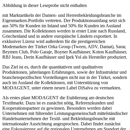
Abbildung in dieser Leseprobe nicht enthalten
mit Marktartikeln der Damen- und Herrenbekleidungsbranche im
Eigenmarken-Portfolio vertreten. Der Produktionsumfang setzt sich
aus 50% für Kunden im Inland und 50% für Kunden im Ausland
zusammen. Die Kollektionen werden in erster Linie nach Russland,
Griechenland und in andere europäische Ländern exportiert. In
exklusiver Lizenz wird außerdem für die prestigereichen
Modemarken der Türkei Orka Group (Tween, ADV, Damat), Sarar,
Beymen Club, Polo Garaje, Boyner Kaufhäuser, Koton Kaufhäuser,
RBJ Jeans, Derin Kaufhäuser und Ipek Yol als Hersteller produziert.
Das Ziel ist es, durch die quantitativen und qualitativen
Produktionen, jahrelangen Erfahrungen, sowie der Infrastruktur und
branchenspezifischen Vorstellungen nicht nur in der Türkei, sondern
auch im Ausland die Kollektionen, mit Unterstützung von
MODAGENT, unter einem neuen Label DiSalva zu vermarkten.
Als erstes plant MODAGENT die Etablierung am deutschen
Textilmarkt. Dazu ist es zunächst nötig, Referenzkunden und
Kooperationspartner zu gewinnen. Besonders werden dabei
Unternehmen mit führender Leistungsgemeinschaft mittelständischer
Handelsunternehmen der Textil- und Bekleidungsbranche mit
internationaler Ausrichtung angesprochen. Dabei findet zunächst
eine Fokussierung auf die regionalen Unternehmen am Standort der
MODAGENT statt. Für das erste halbe Jahr wird aktiv die Zeit