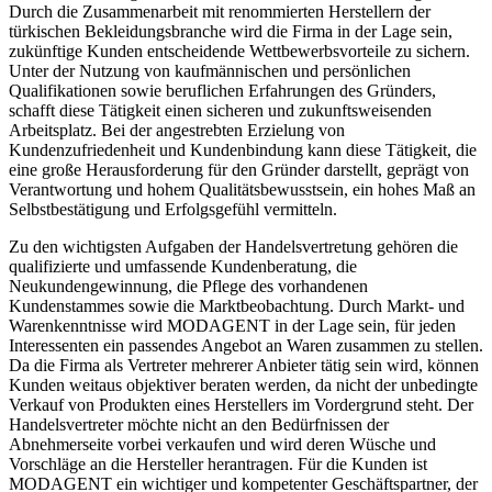
türkischen Bekleidungsbranche wird die Firma in der Lage sein,
zukünftige Kunden entscheidende Wettbewerbsvorteile zu sichern.
Unter der Nutzung von kaufmännischen und persönlichen
Qualifikationen sowie beruflichen Erfahrungen des Gründers,
schafft diese Tätigkeit einen sicheren und zukunftsweisenden
Arbeitsplatz. Bei der angestrebten Erzielung von
Kundenzufriedenheit und Kundenbindung kann diese Tätigkeit, die
eine große Herausforderung für den Gründer darstellt, geprägt von
Verantwortung und hohem Qualitätsbewusstsein, ein hohes Maß an
Selbstbestätigung und Erfolgsgefühl vermitteln.
Zu den wichtigsten Aufgaben der Handelsvertretung gehören die
qualifizierte und umfassende Kundenberatung, die
Neukundengewinnung, die Pflege des vorhandenen
Kundenstammes sowie die Marktbeobachtung. Durch Markt- und
Warenkenntnisse wird MODAGENT in der Lage sein, für jeden
Interessenten ein passendes Angebot an Waren zusammen zu stellen.
Da die Firma als Vertreter mehrerer Anbieter tätig sein wird, können
Kunden weitaus objektiver beraten werden, da nicht der unbedingte
Verkauf von Produkten eines Herstellers im Vordergrund steht. Der
Handelsvertreter möchte nicht an den Bedürfnissen der
Abnehmerseite vorbei verkaufen und wird deren Wüsche und
Vorschläge an die Hersteller herantragen. Für die Kunden ist
MODAGENT ein wichtiger und kompetenter Geschäftspartner, der
ein umfassendes Produktsortiment anbieten kann, das es diesen