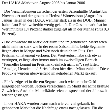
- Die Verschiebungen zwischen der ersten Saisonhälfte (August bis
November) und der gesamten Herbst / Wintersaison (August bis
Januar) seien in der HAKA weniger stark als in der DOB. Männer
haben laut Ertelt weiterhin wertig gekauft. Der Gesamtmarkt hat im
Wert mit plus 1,4 Prozent stärker zugelegt als in der Menge (plus 0,3
Prozent).
- Die Zuwächse im Markt der Mitte und im gehobenen Markt seien
nicht mehr so stark wie in der ersten Saisonhälfte, beide Segmente
liegen aber in Menge und Wert noch deutlich im Plus. Der
Preismarkt hat erneut verloren. Der Wertverlust habe sich etwas
verringert, er liege aber immer noch im zweistelligen Bereich.
"Formelles kommt im Preismarkt einfach nicht an“, sagt Ertelt.
"Anzüge, Hemden und Strick haben hier dicke Minuszahlen.“ Diese
Produkte würden überwiegend im gehobenen Markt gekauft.
- Für Anzüge sei in diesem Segment auch wieder mehr Geld
ausgegeben worden. Jacken verzeichnen im Markt der Mitte kräftige
Zuwächse. Auch die Mantelkäufe seien entsprechend der Jahreszeit
wieder gestiegen.
- In der HAKA wurden Jeans nach wie vor viel gekauft. Im
gehobenen Markt hat die Nachfrage etwas nachgelassen. Für die
Jahreszeit ungewöhnlich ist, dass Wirkwaren besser abgeschnitten