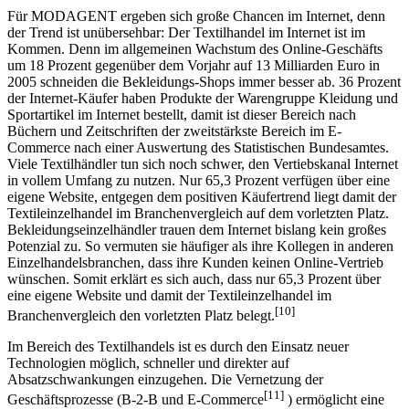
der Trend ist unübersehbar: Der Textilhandel im Internet ist im
Kommen. Denn im allgemeinen Wachstum des Online-Geschäfts
um 18 Prozent gegenüber dem Vorjahr auf 13 Milliarden Euro in
2005 schneiden die Bekleidungs-Shops immer besser ab. 36 Prozent
der Internet-Käufer haben Produkte der Warengruppe Kleidung und
Sportartikel im Internet bestellt, damit ist dieser Bereich nach
Büchern und Zeitschriften der zweitstärkste Bereich im E-
Commerce nach einer Auswertung des Statistischen Bundesamtes.
Viele Textilhändler tun sich noch schwer, den Vertiebskanal Internet
in vollem Umfang zu nutzen. Nur 65,3 Prozent verfügen über eine
eigene Website, entgegen dem positiven Käufertrend liegt damit der
Textileinzelhandel im Branchenvergleich auf dem vorletzten Platz.
Bekleidungseinzelhändler trauen dem Internet bislang kein großes
Potenzial zu. So vermuten sie häufiger als ihre Kollegen in anderen
Einzelhandelsbranchen, dass ihre Kunden keinen Online-Vertrieb
wünschen. Somit erklärt es sich auch, dass nur 65,3 Prozent über
eine eigene Website und damit der Textileinzelhandel im
[10]
Branchenvergleich den vorletzten Platz belegt.
Im Bereich des Textilhandels ist es durch den Einsatz neuer
Technologien möglich, schneller und direkter auf
Absatzschwankungen einzugehen. Die Vernetzung der
[11]
Geschäftsprozesse (B-2-B und E-Commerce
) ermöglicht eine
genauere Analyse der Kunden-Anforderungen. Im B-2-C Bereich