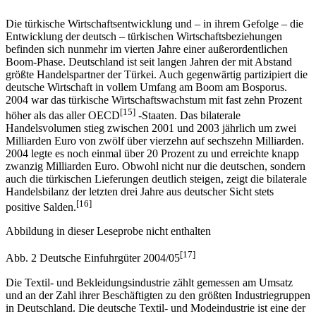
Die türkische Wirtschaftsentwicklung und – in ihrem Gefolge – die
Entwicklung der deutsch – türkischen Wirtschaftsbeziehungen
befinden sich nunmehr im vierten Jahre einer außerordentlichen
Boom-Phase. Deutschland ist seit langen Jahren der mit Abstand
größte Handelspartner der Türkei. Auch gegenwärtig partizipiert die
deutsche Wirtschaft in vollem Umfang am Boom am Bosporus.
2004 war das türkische Wirtschaftswachstum mit fast zehn Prozent
[15]
höher als das aller OECD
-Staaten. Das bilaterale
Handelsvolumen stieg zwischen 2001 und 2003 jährlich um zwei
Milliarden Euro von zwölf über vierzehn auf sechszehn Milliarden.
2004 legte es noch einmal über 20 Prozent zu und erreichte knapp
zwanzig Milliarden Euro. Obwohl nicht nur die deutschen, sondern
auch die türkischen Lieferungen deutlich steigen, zeigt die bilaterale
Handelsbilanz der letzten drei Jahre aus deutscher Sicht stets
[16]
positive Salden.
Abbildung in dieser Leseprobe nicht enthalten
[17]
Abb. 2 Deutsche Einfuhrgüter 2004/05
Die Textil- und Bekleidungsindustrie zählt gemessen am Umsatz
und an der Zahl ihrer Beschäftigten zu den größten Industriegruppen
in Deutschland. Die deutsche Textil- und Modeindustrie ist eine der
wichtigsten Konsumgüterbranchen des Landes, auch wenn ein