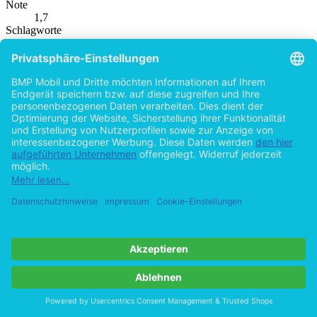
1,7
Schlagworte
Textilhandel
Internet
Textilindustrie
strategische
Vertriebssteuerung
Absatz
Vertrieb
Produktsicherheit
BACHELOR + MASTER Publishing
Autor
Cüneyt Bagit (Autor:in)
Cünyet Bagit wurde 1973 in Detmold geboren. Sein Studium der
Betriebswirtschaftslehre an der Fachhochschule Bielefeld schloss
der Autor im Jahre 2006 mit dem akademischen Grad des Diplom-
Kaufmannes erfolgreich ab. Bereits während des Studiums
sammelte der Autor umfassende praktische Erfahrungen in der
Modebranche. Fasziniert von Textil- und Modewaren verbrachte der
Autor mehrere Monate in der Türkei, um die Besonderheiten der
Modebranche kennenzulernen. Seine Tätigkeit im
Textilunternehmen seiner Tante motivierte ihn, sich der Thematik
des vorliegenden Buches zu widmen.
Hilfe/FAQ
Impressum