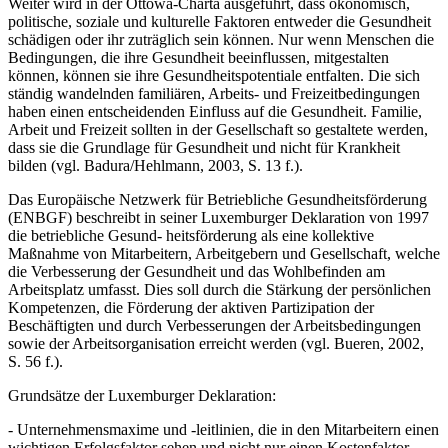
Weiter wird in der Ottowa-Charta ausgeführt, dass ökonomisch,
politische, soziale und kulturelle Faktoren entweder die Gesundheit
schädigen oder ihr zuträglich sein können. Nur wenn Menschen die
Bedingungen, die ihre Gesundheit beeinflussen, mitgestalten
können, können sie ihre Gesundheitspotentiale entfalten. Die sich
ständig wandelnden familiären, Arbeits- und Freizeitbedingungen
haben einen entscheidenden Einfluss auf die Gesundheit. Familie,
Arbeit und Freizeit sollten in der Gesellschaft so gestaltete werden,
dass sie die Grundlage für Gesundheit und nicht für Krankheit
bilden (vgl. Badura/Hehlmann, 2003, S. 13 f.).
Das Europäische Netzwerk für Betriebliche Gesundheitsförderung
(ENBGF) beschreibt in seiner Luxemburger Deklaration von 1997
die betriebliche Gesund- heitsförderung als eine kollektive
Maßnahme von Mitarbeitern, Arbeitgebern und Gesellschaft, welche
die Verbesserung der Gesundheit und das Wohlbefinden am
Arbeitsplatz umfasst. Dies soll durch die Stärkung der persönlichen
Kompetenzen, die Förderung der aktiven Partizipation der
Beschäftigten und durch Verbesserungen der Arbeitsbedingungen
sowie der Arbeitsorganisation erreicht werden (vgl. Bueren, 2002,
S. 56 f.).
Grundsätze der Luxemburger Deklaration:
- Unternehmensmaxime und -leitlinien, die in den Mitarbeitern einen
wichtigen Erfolgsfaktor sehen und nicht nur einen Kostenfaktor