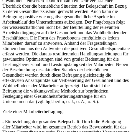
Gesundheit" einsetzen. Dadurch kann ein sehr verlässlicher
Überblick über die betriebliche Situation der Belegschaft im Bezug
zu deren Gesundheitszustand gemacht werden. Auch kann die
Befragung positive wie negative gesundheitliche Aspekte im
Arbeitsablauf des Unternehmens aufzeigen. Der Fragebogen folgt
der wissenschaftlichen Sicht bei der Beurteilung der relevanten
Arbeitsbedingungen auf die Gesundheit und das Wohlbefinden der
Beschäftigten. Die Form des Fragebogens ermöglicht es jedem
Mitarbeiter, darauf zu antworten. Anhand der Fragestellungen
können dann aus den Antworten die positiven Gesundheitspotentiale
erfasst werden. Die daraus resultierenden Handlungsanleitungen für
gewünschte Optimierungen sind von großer Bedeutung für die
Leistungsbereitschaft und Leistungsfähigkeit der Mitarbeiter. Neben
der Beschreibung des aktuellen Standes der betrieblichen
Gesundheit werden durch diese Befragung gleichzeitig die
effektivsten Ansatzpunkte zur Verbesserung der Gesundheit und des
Wohlbefindens der Mitarbeiter aufgezeigt. Damit stellt die
Befragung die wirkungsvollste Methode zur begründeten
Festlegung einer Gesundheitsförderungsstrategie für ein
Unternehmen dar (vgl. bgf-berlin, o. J., o. A., o. S.).
Ziele einer Mitarbeiterbefragung:
- Einbeziehung der gesamten Belegschaft: Durch die Befragung
aller Mitarbeiter wird im gesamten Betrieb das Bewusstsein für das