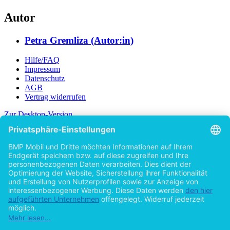
Autor
Petra Gremliza (Autor:in)
Hilfe/FAQ
Impressum
Datenschutz
AGB
Vertrag widerrufen
Zur Desktop-Version
Copyright ©Imprint in der Bedey & Thoms Media GmbH
powered
by
Open Publishing
Zurück