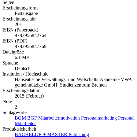
Seiten
Erscheinungsform
Erstausgabe
Erscheinungsjahr
2011
ISBN (Paperback)
9783956842764
ISBN (PDF)
9783956847769
Dateigröße
6.1 MB
Sprache
Deutsch
Institution / Hochschule
Hanseatische Verwaltungs- und Wirtschafts-Akademie VWA
gemeinnützige GmbH, Studienzentrum Bremen
Erscheinungsdatum
2015 (Februar)
Note
2
Schlagworte
BGM
BGF
Mitarbeitermotivation
Personalmarketing
Personal
Mitarbeiter
Produktsicherheit
BACHELOR + MASTER Publishing