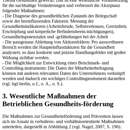
Thema Gesundheit geweckt. Das ist eine wesentliche Voraussetzung
für die nachhaltige Veränderungen und verbessert die Akzeptanz
folgender Maßnahmen:
- Die Diagnose des gesundheitlichen Zustands der Belegschaft
sowie der beeinflussenden Faktoren: Messung der
Gesundheitsindikatoren (Arbeitsfreude, Selbstvertrauen, Gereiztheit,
Erschöpfung und körperliche Befindensbeein-trächtigungen),
Gesundheitspotenzialen und -gefährdungen bei der Arbeit
- Die passgenaue Ableitung von Aktionsfeldern: Pro auswertbaren
Bereich werden die Haupteinflussfaktoren für die Gesundheit
analysiert, so dass konkrete und präzise Handlungsfelder mit großer
Wirkung sichtbar werden.
- Die Möglichkeit zur Entwicklung eines Benchmark- und
Controlling-instruments: Die Daten der Mitarbeiterbefragung
können mit anderen relevanten Daten des Unternehmens verknüpft
werden und dadurch ein wichtiges Controllinginstrument darstellen
(vgl. bgf-berlin, o.J., o. A., o. S.).
3. Wesentliche Maßnahmen der
Betrieblichen Gesundheits-förderung
Die Maßnahmen zur Gesundheitsförderung und Prävention lassen
sich im Ansatz in verhaltens- und verhältnisorientierte Maßnahmen
unterteilen, dargestellt in Abbildung 2 (vgl. Nagel, 2007, S. 196).