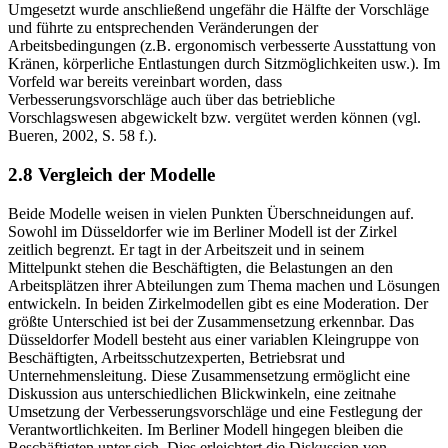
Umgesetzt wurde anschließend ungefähr die Hälfte der Vorschläge
und führte zu entsprechenden Veränderungen der
Arbeitsbedingungen (z.B. ergonomisch verbesserte Ausstattung von
Kränen, körperliche Entlastungen durch Sitzmöglichkeiten usw.). Im
Vorfeld war bereits vereinbart worden, dass
Verbesserungsvorschläge auch über das betriebliche
Vorschlagswesen abgewickelt bzw. vergütet werden können (vgl.
Bueren, 2002, S. 58 f.).
2.8 Vergleich der Modelle
Beide Modelle weisen in vielen Punkten Überschneidungen auf.
Sowohl im Düsseldorfer wie im Berliner Modell ist der Zirkel
zeitlich begrenzt. Er tagt in der Arbeitszeit und in seinem
Mittelpunkt stehen die Beschäftigten, die Belastungen an den
Arbeitsplätzen ihrer Abteilungen zum Thema machen und Lösungen
entwickeln. In beiden Zirkelmodellen gibt es eine Moderation. Der
größte Unterschied ist bei der Zusammensetzung erkennbar. Das
Düsseldorfer Modell besteht aus einer variablen Kleingruppe von
Beschäftigten, Arbeitsschutzexperten, Betriebsrat und
Unternehmensleitung. Diese Zusammensetzung ermöglicht eine
Diskussion aus unterschiedlichen Blickwinkeln, eine zeitnahe
Umsetzung der Verbesserungsvorschläge und eine Festlegung der
Verantwortlichkeiten. Im Berliner Modell hingegen bleiben die
Beschäftigten unter sich. Dies erleichtert die Diskussion von