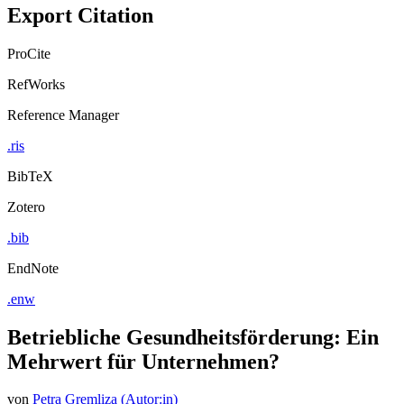
Export Citation
ProCite
RefWorks
Reference Manager
.ris
BibTeX
Zotero
.bib
EndNote
.enw
Betriebliche Gesundheitsförderung: Ein
Mehrwert für Unternehmen?
von
Petra Gremliza (Autor:in)