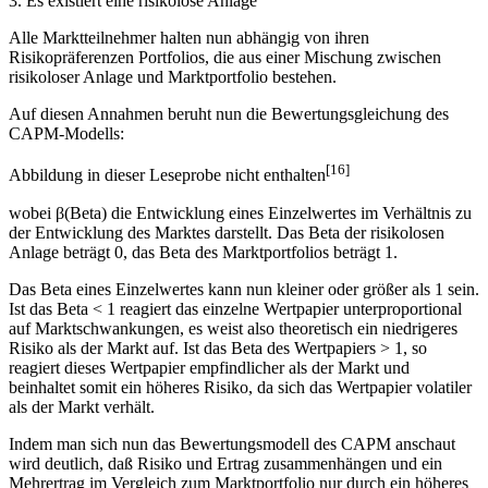
den Markt, der Infor-mationseffizient ist.
3. Es existiert eine risikolose Anlage
Alle Marktteilnehmer halten nun abhängig von ihren
Risikopräferenzen Portfolios, die aus einer Mischung zwischen
risikoloser Anlage und Marktportfolio bestehen.
Auf diesen Annahmen beruht nun die Bewertungsgleichung des
CAPM-Modells:
[16]
Abbildung in dieser Leseprobe nicht enthalten
wobei β(Beta) die Entwicklung eines Einzelwertes im Verhältnis zu
der Entwicklung des Marktes darstellt. Das Beta der risikolosen
Anlage beträgt 0, das Beta des Marktportfolios beträgt 1.
Das Beta eines Einzelwertes kann nun kleiner oder größer als 1 sein.
Ist das Beta < 1 reagiert das einzelne Wertpapier unterproportional
auf Marktschwankungen, es weist also theoretisch ein niedrigeres
Risiko als der Markt auf. Ist das Beta des Wertpapiers > 1, so
reagiert dieses Wertpapier empfindlicher als der Markt und
beinhaltet somit ein höheres Risiko, da sich das Wertpapier volatiler
als der Markt verhält.
Indem man sich nun das Bewertungsmodell des CAPM anschaut
wird deutlich, daß Risiko und Ertrag zusammenhängen und ein