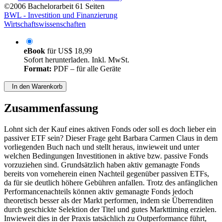
von
Barbara Carmen Claus (Autor:in)
©2006
Bachelorarbeit
61 Seiten
BWL - Investition und Finanzierung
Wirtschaftswissenschaften
eBook
für
US$ 18,99
Sofort herunterladen. Inkl. MwSt.
Format:
PDF – für alle Geräte
In den Warenkorb
Zusammenfassung
Lohnt sich der Kauf eines aktiven Fonds oder soll es doch lieber ein
passiver ETF sein? Dieser Frage geht Barbara Carmen Claus in dem
vorliegenden Buch nach und stellt heraus, inwieweit und unter
welchen Bedingungen Investitionen in aktive bzw. passive Fonds
vorzuziehen sind. Grundsätzlich haben aktiv gemanagte Fonds
bereits von vorneherein einen Nachteil gegenüber passiven ETFs,
da für sie deutlich höhere Gebühren anfallen. Trotz des anfänglichen
Performancenachteils können aktiv gemanagte Fonds jedoch
theoretisch besser als der Markt performen, indem sie Überrenditen
durch geschickte Selektion der Titel und gutes Markttiming erzielen.