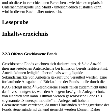
Inwieweit dies in der Praxis tatsächlich zu Outperformance führt,
und ob diese in verschiedenen Bereichen - wie hier exemplarisch
Unternehmensgröße und Markt - unterschiedlich ausfallen kann,
wird in diesem Buch näher untersucht.
Leseprobe
Inhaltsverzeichnis
2.2.3 Offene/ Geschlossene Fonds
Geschlossene Fonds zeichnen sich dadurch aus, daß die Anzahl
ihrer ausgegebenen Anteilscheine bei Emission bereits festgelegt ist.
Anteile können lediglich über oftmals wenig liquide
Sekundärmärkte von Anlegern gekauft und veräußert werden. Eine
fortlaufende Ausgabe und Rücknahme der Fondsanteile durch die
[1]
KAG erfolgt nicht.
Geschlossene Fonds fallen zudem nicht unter
das Investmentgesetz, was den Anlegern bezüglich Anlegerschutz
von Nachteil sein kann. Oftmals werden geschlossene Fonds als
sogenannte „Steuersparmodelle“ an Anleger mit hohem
Grenzsteuersatz vertrieben, da unter Umständen Anfangsverluste der