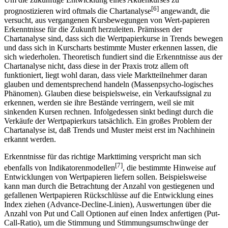
Um die zukünftige Entwicklung eines Aktienkurses zu
[6]
prognostizieren wird oftmals die Chartanalyse
angewandt, die
versucht, aus vergangenen Kursbewegungen von Wert-papieren
Erkenntnisse für die Zukunft herzuleiten. Prämissen der
Chartanalyse sind, dass sich die Wertpapierkurse in Trends bewegen
und dass sich in Kurscharts bestimmte Muster erkennen lassen, die
sich wiederholen. Theoretisch fundiert sind die Erkenntnisse aus der
Chartanalyse nicht, dass diese in der Praxis trotz allem oft
funktioniert, liegt wohl daran, dass viele Marktteilnehmer daran
glauben und dementsprechend handeln (Massenpsycho-logisches
Phänomen). Glauben diese beispielsweise, ein Verkaufssignal zu
erkennen, werden sie ihre Bestände verringern, weil sie mit
sinkenden Kursen rechnen. Infolgedessen sinkt bedingt durch die
Verkäufe der Wertpapierkurs tatsächlich. Ein großes Problem der
Chartanalyse ist, daß Trends und Muster meist erst im Nachhinein
erkannt werden.
Erkenntnisse für das richtige Markttiming verspricht man sich
[7]
ebenfalls von Indikatorenmodellen
, die bestimmte Hinweise auf
Entwicklungen von Wertpapieren liefern sollen. Beispielsweise
kann man durch die Betrachtung der Anzahl von gestiegenen und
gefallenen Wertpapieren Rückschlüsse auf die Entwicklung eines
Index ziehen (Advance-Decline-Linien), Auswertungen über die
Anzahl von Put und Call Optionen auf einen Index anfertigen (Put-