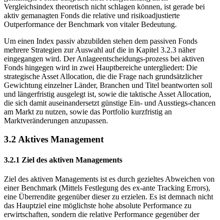
gemanagte Fonds aufgrund ihrer Ausgestaltung ihren
Vergleichsindex theoretisch nicht schlagen können, ist gerade bei
aktiv gemanagten Fonds die relative und risikoadjustierte
Outperformance der Benchmark von vitaler Bedeutung.
Um einen Index passiv abzubilden stehen dem passiven Fonds
mehrere Strategien zur Auswahl auf die in Kapitel 3.2.3 näher
eingegangen wird. Der Anlageentscheidungs-prozess bei aktiven
Fonds hingegen wird in zwei Hauptbereiche untergliedert: Die
strategische Asset Allocation, die die Frage nach grundsätzlicher
Gewichtung einzelner Länder, Branchen und Titel beantworten soll
und längerfristig ausgelegt ist, sowie die taktische Asset Allocation,
die sich damit auseinandersetzt günstige Ein- und Ausstiegs-chancen
am Markt zu nutzen, sowie das Portfolio kurzfristig an
Marktveränderungen anzupassen.
3.2 Aktives Management
3.2.1 Ziel des aktiven Managements
Ziel des aktiven Managements ist es durch gezieltes Abweichen von
einer Benchmark (Mittels Festlegung des ex-ante Tracking Errors),
eine Überrendite gegenüber dieser zu erzielen. Es ist demnach nicht
das Hauptziel eine möglichste hohe absolute Performance zu