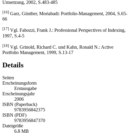
[15]
Vgl. Budinsky, Ralf: Aktienindexfonds, Produktidee und
Umsetzung, 2002, S.483-485
[16]
Garz, Günther, Moriabadi: Portfolio-Management, 2004, S.65-
66
[17]
Vgl. Fabozzi, Frank J.: Professional Perspectives of Indexing,
1997, S.4-5
[18]
Vgl. Grinold, Richard C. und Kahn, Ronald N.: Active
Portfolio Management, 1999, S.13-17
Details
Seiten
Erscheinungsform
Erstausgabe
Erscheinungsjahr
2006
ISBN (Paperback)
9783956842375
ISBN (PDF)
9783956847370
Dateigröße