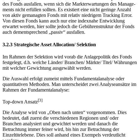
desto signifikanter kann im Nachhinein auch die Underperformance
des Fonds ausfallen, wenn sich die Markterwartungen des Manage-
ments nicht erfüllen sollten. Es existiert eine nicht geringe Anzahl
von aktiv gemanagten Fonds mit relativ niedrigem Tracking Error.
Von diesen Fonds kann auch nur eine indexnahe Entwicklung
erwartet werden, hier sollte jedoch die Gebührenstruktur der Fonds
auch dementsprechend „passiv“ ausfallen.
3.2.3 Strategische Asset Allocation/ Selektion
Im Rahmen der Selektion wird vorab die Anlagepolitik des Fonds
festgelegt, d.h. welche Länder/ Branchen/ Märkte/ Titel/ Währungen
mit welcher Gewichtung ausgewählt werden.
Die Auswahl erfolgt zumeist mittels Fundamentalanalyse oder
quantitativen Methoden. Man unterscheidet zwei Analyseansätze im
Rahmen der Fundamentalanalyse:
[3]
Top-down Ansatz
Die Analyse wird von „Oben nach unten“ vorgenommen. Dies
bedeutet, daß zuerst die verschiedenen Regionen und/ oder
Branchen analysiert und gewichtet werden und danach die
Betrachtung immer feiner wird, bis hin zur Betrachtung der