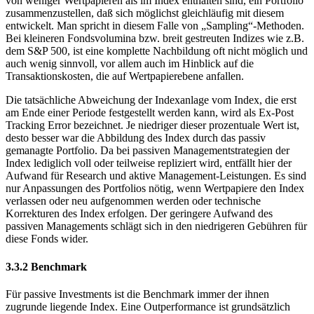
Nachbildung des Index oder durch den Versuch, durch Kombination
von weniger Wertpapieren als im Index enthalten sind, ein Portfolio
zusammenzustellen, daß sich möglichst gleichläufig mit diesem
entwickelt. Man spricht in diesem Falle von „Sampling“-Methoden.
Bei kleineren Fondsvolumina bzw. breit gestreuten Indizes wie z.B.
dem S&P 500, ist eine komplette Nachbildung oft nicht möglich und
auch wenig sinnvoll, vor allem auch im Hinblick auf die
Transaktionskosten, die auf Wertpapierebene anfallen.
Die tatsächliche Abweichung der Indexanlage vom Index, die erst
am Ende einer Periode festgestellt werden kann, wird als Ex-Post
Tracking Error bezeichnet. Je niedriger dieser prozentuale Wert ist,
desto besser war die Abbildung des Index durch das passiv
gemanagte Portfolio. Da bei passiven Managementstrategien der
Index lediglich voll oder teilweise repliziert wird, entfällt hier der
Aufwand für Research und aktive Management-Leistungen. Es sind
nur Anpassungen des Portfolios nötig, wenn Wertpapiere den Index
verlassen oder neu aufgenommen werden oder technische
Korrekturen des Index erfolgen. Der geringere Aufwand des
passiven Managements schlägt sich in den niedrigeren Gebühren für
diese Fonds wider.
3.3.2 Benchmark
Für passive Investments ist die Benchmark immer der ihnen