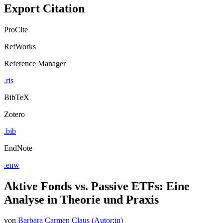
Export Citation
ProCite
RefWorks
Reference Manager
.ris
BibTeX
Zotero
.bib
EndNote
.enw
Aktive Fonds vs. Passive ETFs: Eine
Analyse in Theorie und Praxis