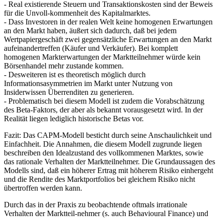
Preis für Risiko herrscht.
- Real existierende Steuern und Transaktionskosten sind der Beweis
für die Unvoll-kommenheit des Kapitalmarktes.
- Dass Investoren in der realen Welt keine homogenen Erwartungen
an den Markt haben, äußert sich dadurch, daß bei jedem
Wertpapiergeschäft zwei gegensätzliche Erwartungen an den Markt
aufeinandertreffen (Käufer und Verkäufer). Bei komplett
homogenen Markterwartungen der Marktteilnehmer würde kein
Börsenhandel mehr zustande kommen.
- Desweiteren ist es theoretisch möglich durch
Informationsasymmetrien im Markt unter Nutzung von
Insiderwissen Überrenditen zu generieren.
- Problematisch bei diesem Modell ist zudem die Vorabschätzung
des Beta-Faktors, der aber als bekannt vorausgesetzt wird. In der
Realität liegen lediglich historische Betas vor.
Fazit: Das CAPM-Modell besticht durch seine Anschaulichkeit und
Einfachheit. Die Annahmen, die diesem Modell zugrunde liegen
beschreiben den Idealzustand des vollkommenen Marktes, sowie
das rationale Verhalten der Marktteilnehmer. Die Grundaussagen des
Modells sind, daß ein höherer Ertrag mit höherem Risiko einhergeht
und die Rendite des Marktportfolios bei gleichem Risiko nicht
übertroffen werden kann.
Durch das in der Praxis zu beobachtende oftmals irrationale