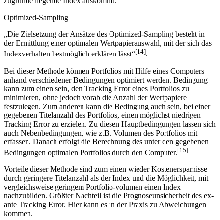
aber die Strategie immerhin mit deutlich weniger Einzeltiteln als der
zugrunde liegende Index auskommt.
Optimized-Sampling
„Die Zielsetzung der Ansätze des Optimized-Sampling besteht in
der Ermittlung einer optimalen Wertpapierauswahl, mit der sich das
[14]
Indexverhalten bestmöglich erklären lässt“
.
Bei dieser Methode können Portfolios mit Hilfe eines Computers
anhand verschiedener Bedingungen optimiert werden. Bedingung
kann zum einen sein, den Tracking Error eines Portfolios zu
minimieren, ohne jedoch vorab die Anzahl der Wertpapiere
festzulegen. Zum anderen kann die Bedingung auch sein, bei einer
gegebenen Titelanzahl des Portfolios, einen möglichst niedrigen
Tracking Error zu erzielen. Zu diesen Hauptbedingungen lassen sich
auch Nebenbedingungen, wie z.B. Volumen des Portfolios mit
erfassen. Danach erfolgt die Berechnung des unter den gegebenen
[15]
Bedingungen optimalen Portfolios durch den Computer.
Vorteile dieser Methode sind zum einen wieder Kostenersparnisse
durch geringere Titelanzahl als der Index und die Möglichkeit, mit
vergleichsweise geringem Portfolio-volumen einen Index
nachzubilden. Größter Nachteil ist die Prognoseunsicherheit des ex-
ante Tracking Error. Hier kann es in der Praxis zu Abweichungen