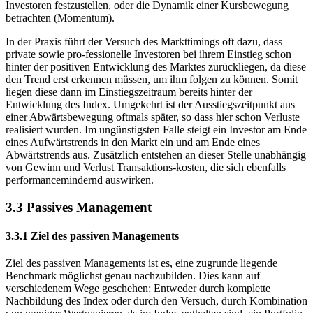
Call-Ratio), um die Stimmung und Stimmungsumschwünge der
Investoren festzustellen, oder die Dynamik einer Kursbewegung
betrachten (Momentum).
In der Praxis führt der Versuch des Markttimings oft dazu, dass
private sowie pro-fessionelle Investoren bei ihrem Einstieg schon
hinter der positiven Entwicklung des Marktes zurückliegen, da diese
den Trend erst erkennen müssen, um ihm folgen zu können. Somit
liegen diese dann im Einstiegszeitraum bereits hinter der
Entwicklung des Index. Umgekehrt ist der Ausstiegszeitpunkt aus
einer Abwärtsbewegung oftmals später, so dass hier schon Verluste
realisiert wurden. Im ungünstigsten Falle steigt ein Investor am Ende
eines Aufwärtstrends in den Markt ein und am Ende eines
Abwärtstrends aus. Zusätzlich entstehen an dieser Stelle unabhängig
von Gewinn und Verlust Transaktions-kosten, die sich ebenfalls
performancemindernd auswirken.
3.3 Passives Management
3.3.1 Ziel des passiven Managements
Ziel des passiven Managements ist es, eine zugrunde liegende
Benchmark möglichst genau nachzubilden. Dies kann auf
verschiedenem Wege geschehen: Entweder durch komplette