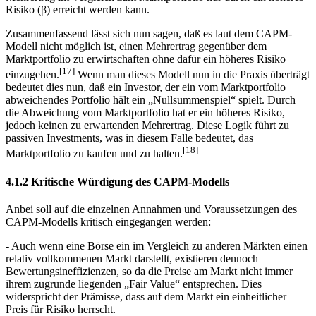
Mehrertrag im Vergleich zum Marktportfolio nur durch ein höheres
Risiko (β) erreicht werden kann.
Zusammenfassend lässt sich nun sagen, daß es laut dem CAPM-
Modell nicht möglich ist, einen Mehrertrag gegenüber dem
Marktportfolio zu erwirtschaften ohne dafür ein höheres Risiko
[17]
einzugehen.
Wenn man dieses Modell nun in die Praxis überträgt
bedeutet dies nun, daß ein Investor, der ein vom Marktportfolio
abweichendes Portfolio hält ein „Nullsummenspiel“ spielt. Durch
die Abweichung vom Marktportfolio hat er ein höheres Risiko,
jedoch keinen zu erwartenden Mehrertrag. Diese Logik führt zu
passiven Investments, was in diesem Falle bedeutet, das
[18]
Marktportfolio zu kaufen und zu halten.
4.1.2 Kritische Würdigung des CAPM-Modells
Anbei soll auf die einzelnen Annahmen und Voraussetzungen des
CAPM-Modells kritisch eingegangen werden:
- Auch wenn eine Börse ein im Vergleich zu anderen Märkten einen
relativ vollkommenen Markt darstellt, existieren dennoch
Bewertungsineffizienzen, so da die Preise am Markt nicht immer
ihrem zugrunde liegenden „Fair Value“ entsprechen. Dies
widerspricht der Prämisse, dass auf dem Markt ein einheitlicher