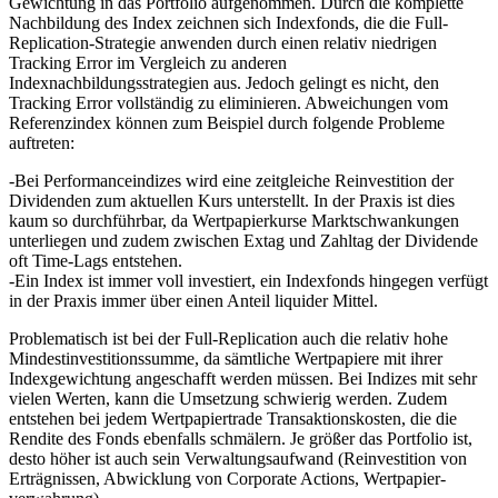
Bei der Full-Replication werden alle Indextitel proportional zu ihrer
Gewichtung in das Portfolio aufgenommen. Durch die komplette
Nachbildung des Index zeichnen sich Indexfonds, die die Full-
Replication-Strategie anwenden durch einen relativ niedrigen
Tracking Error im Vergleich zu anderen
Indexnachbildungsstrategien aus. Jedoch gelingt es nicht, den
Tracking Error vollständig zu eliminieren. Abweichungen vom
Referenzindex können zum Beispiel durch folgende Probleme
auftreten:
-Bei Performanceindizes wird eine zeitgleiche Reinvestition der
Dividenden zum aktuellen Kurs unterstellt. In der Praxis ist dies
kaum so durchführbar, da Wertpapierkurse Marktschwankungen
unterliegen und zudem zwischen Extag und Zahltag der Dividende
oft Time-Lags entstehen.
-Ein Index ist immer voll investiert, ein Indexfonds hingegen verfügt
in der Praxis immer über einen Anteil liquider Mittel.
Problematisch ist bei der Full-Replication auch die relativ hohe
Mindestinvestitionssumme, da sämtliche Wertpapiere mit ihrer
Indexgewichtung angeschafft werden müssen. Bei Indizes mit sehr
vielen Werten, kann die Umsetzung schwierig werden. Zudem
entstehen bei jedem Wertpapiertrade Transaktionskosten, die die
Rendite des Fonds ebenfalls schmälern. Je größer das Portfolio ist,
desto höher ist auch sein Verwaltungsaufwand (Reinvestition von