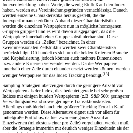
welche Einzeltitel einen relativ großen Einfluß auf die
Indexentwicklung haben. Werte, die wenig Einfluß auf den Index
haben, werden aus Vereinfachungsgründen vernachlässigt. Danach
werden einzelne Charakteristika heraus-gestellt, die die
Indexperformance erklären. Anhand dieser Charakterististika
werden die einzelnen Wertpapiere nun in möglichst homogenen
Gruppen gruppiert und es wird davon ausgegangen, daß die
Wertpapiere innerhalb einer Gruppe substituierbar sind. Diese
Gruppen werden als „Zellen“ bezeichnet. In einer
zweidimensionalen Zellstruktur werden zwei Charakteristika
berücksichtigt. Oft handelt es sich um die beiden Kriterien Branche
und Kapitalisierung, jedoch können auch mehrere Dimensionen
bzw. andere Kriterien verwendet werden. Da die Wertpapiere
innerhalb einer Zelle durch einander ersetzt werden können, werden
[13]
weniger Wertpapiere für das Index Tracking benötigt.
Sampling-Strategien überzeugen durch die geringere Anzahl von
Wertpapieren als der Index, dies bedeutet gerade bei sehr großen
Indizes mit einigen hundert Wertpapieren (z.B. S&P 500) geringerer
Verwaltungsaufwand sowie geringere Transaktionskosten.
Allerdings muß hierbei auch ein größerer Tracking Error in Kauf
genommen werden. Diese Alternative eignet sich vor allem für
mittelgroße Portfolios, da hier zwar eine ganze Anzahl an
Einzelwerten (mindestens einer pro Zelle) vorgehalten werden muß,