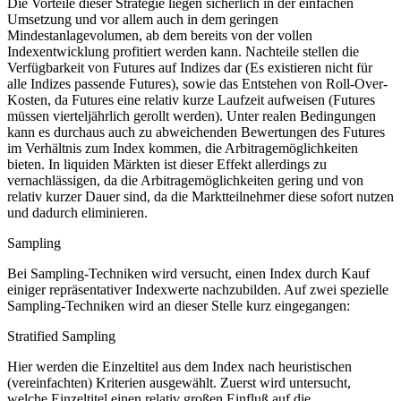
Die Vorteile dieser Strategie liegen sicherlich in der einfachen
Umsetzung und vor allem auch in dem geringen
Mindestanlagevolumen, ab dem bereits von der vollen
Indexentwicklung profitiert werden kann. Nachteile stellen die
Verfügbarkeit von Futures auf Indizes dar (Es existieren nicht für
alle Indizes passende Futures), sowie das Entstehen von Roll-Over-
Kosten, da Futures eine relativ kurze Laufzeit aufweisen (Futures
müssen vierteljährlich gerollt werden). Unter realen Bedingungen
kann es durchaus auch zu abweichenden Bewertungen des Futures
im Verhältnis zum Index kommen, die Arbitragemöglichkeiten
bieten. In liquiden Märkten ist dieser Effekt allerdings zu
vernachlässigen, da die Arbitragemöglichkeiten gering und von
relativ kurzer Dauer sind, da die Marktteilnehmer diese sofort nutzen
und dadurch eliminieren.
Sampling
Bei Sampling-Techniken wird versucht, einen Index durch Kauf
einiger repräsentativer Indexwerte nachzubilden. Auf zwei spezielle
Sampling-Techniken wird an dieser Stelle kurz eingegangen:
Stratified Sampling
Hier werden die Einzeltitel aus dem Index nach heuristischen
(vereinfachten) Kriterien ausgewählt. Zuerst wird untersucht,