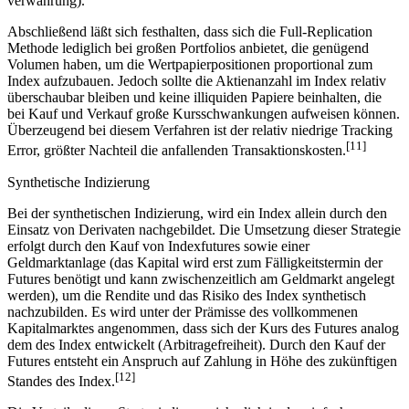
Erträgnissen, Abwicklung von Corporate Actions, Wertpapier-
verwahrung).
Abschließend läßt sich festhalten, dass sich die Full-Replication
Methode lediglich bei großen Portfolios anbietet, die genügend
Volumen haben, um die Wertpapierpositionen proportional zum
Index aufzubauen. Jedoch sollte die Aktienanzahl im Index relativ
überschaubar bleiben und keine illiquiden Papiere beinhalten, die
bei Kauf und Verkauf große Kursschwankungen aufweisen können.
Überzeugend bei diesem Verfahren ist der relativ niedrige Tracking
[11]
Error, größter Nachteil die anfallenden Transaktionskosten.
Synthetische Indizierung
Bei der synthetischen Indizierung, wird ein Index allein durch den
Einsatz von Derivaten nachgebildet. Die Umsetzung dieser Strategie
erfolgt durch den Kauf von Indexfutures sowie einer
Geldmarktanlage (das Kapital wird erst zum Fälligkeitstermin der
Futures benötigt und kann zwischenzeitlich am Geldmarkt angelegt
werden), um die Rendite und das Risiko des Index synthetisch
nachzubilden. Es wird unter der Prämisse des vollkommenen
Kapitalmarktes angenommen, dass sich der Kurs des Futures analog
dem des Index entwickelt (Arbitragefreiheit). Durch den Kauf der
Futures entsteht ein Anspruch auf Zahlung in Höhe des zukünftigen
[12]
Standes des Index.